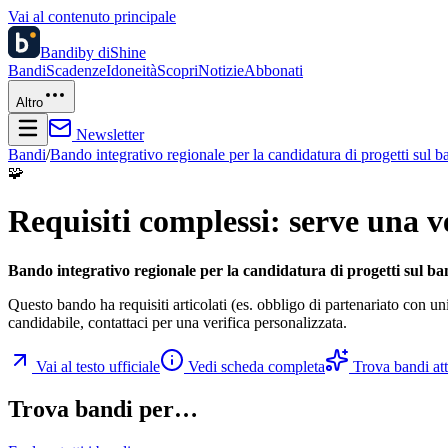
Vai al contenuto principale
Bandi
by diShine
Bandi
Scadenze
Idoneità
Scopri
Notizie
Abbonati
Altro
Newsletter
Bandi
/
Bando integrativo regionale per la candidatura di progetti sul 
🧩
Requisiti complessi: serve una v
Bando integrativo regionale per la candidatura di progetti sul b
Questo bando ha requisiti articolati (es. obbligo di partenariato con un
candidabile, contattaci per una verifica personalizzata.
Vai al testo ufficiale
Vedi scheda completa
Trova bandi atti
Trova bandi per…