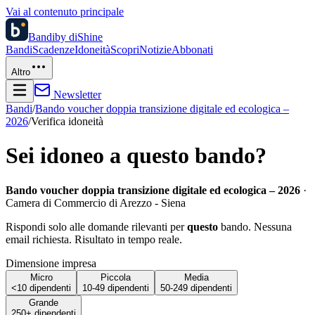
Vai al contenuto principale
Bandi
by diShine
Bandi
Scadenze
Idoneità
Scopri
Notizie
Abbonati
Altro
Newsletter
Bandi
/
Bando voucher doppia transizione digitale ed ecologica –
2026
/
Verifica idoneità
Sei idoneo a questo bando?
Bando voucher doppia transizione digitale ed ecologica – 2026
·
Camera di Commercio di Arezzo - Siena
Rispondi solo alle domande rilevanti per
questo
bando. Nessuna
email richiesta. Risultato in tempo reale.
Dimensione impresa
Micro
Piccola
Media
<10 dipendenti
10-49 dipendenti
50-249 dipendenti
Grande
250+ dipendenti