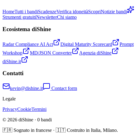
Home
Tutti i bandi
Scadenze
Verifica idoneità
Scopri
Notizie bandi
Strumenti gratuiti
Newsletter
Chi siamo
Ecosistema diShine
Radar Compliance AI Act
Digital Maturity Scorecard
Prompt
Workshop
MD/JSON Converter
Agenzia diShine
diShine.it
Contatti
kevin@dishine.it
Contact form
Legale
Privacy
Cookie
Termini
© 2026 diShine ·
0
bandi
🇫🇷 Sognato in francese · 🇮🇹 Costruito in Italia, Milano.