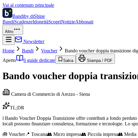
Vai al contenuto principale
Bandi
by diShine
Bandi
Scadenze
Idoneità
Scopri
Notizie
Abbonati
Altro
Newsletter
Home
Bandi
Voucher
Bando voucher doppia transizione dig
Aperto
6 guide dedicate
Salva
Stampa / PDF
Bando voucher doppia transizion
Camera di Commercio di Arezzo - Siena
TL;DR
l Bando Voucher Doppia Transizione offre contributi a fondo perduto 
locali possono finanziare consulenza, formazione e tecnologie. Lo sp
🧰
Voucher
📍 Toscana
👥
Micro impresa
👥
Piccola impresa
👥
Media 