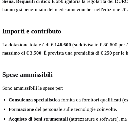
Siena
.
Requisiti critici:
È obbligatoria la regolarità del DURC 
hanno già beneficiato del medesimo voucher nell'edizione 20
Importi e contributo
La dotazione totale è di
€ 146.600
(suddivisa in € 80.600 per A
massimo di
€ 3.500
. È prevista una premialità di
€ 250
per le i
Spese ammissibili
Sono ammissibili le spese per:
Consulenza specialistica
fornita da fornitori qualificati (e
Formazione
del personale sulle tecnologie coinvolte.
Acquisto di beni strumentali
(attrezzature e software), ma