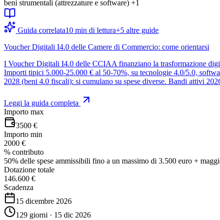
beni strumentali (attrezzature e software)
+1
Guida correlata
10
min di lettura
+
5
altre guide
Voucher Digitali I4.0 delle Camere di Commercio: come orientarsi
I Voucher Digitali I4.0 delle CCIAA finanziano la trasformazione digi
Importi tipici 5.000-25.000 € al 50-70%, su tecnologie 4.0/5.0, sof
2028 (beni 4.0 fiscali): si cumulano su spese diverse. Bandi att
Leggi la guida completa
Importo max
3500 €
Importo min
2000 €
% contributo
50% delle spese ammissibili fino a un massimo di 3.500 euro + maggior
Dotazione totale
146.600 €
Scadenza
15 dicembre 2026
129 giorni · 15 dic 2026