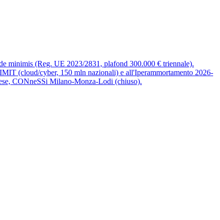
me de minimis (Reg. UE 2023/2831, plafond 300.000 € triennale).
MIMIT (cloud/cyber, 150 mln nazionali) e all'Iperammortamento 2026-
prese, CONneSSi Milano-Monza-Lodi (chiuso).