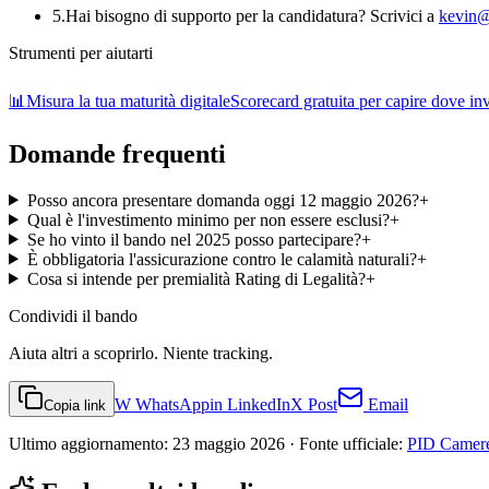
5
.
Hai bisogno di supporto per la candidatura? Scrivici a
kevin@
Strumenti per aiutarti
📊
Misura la tua maturità digitale
Scorecard gratuita per capire dove inve
Domande frequenti
Posso ancora presentare domanda oggi 12 maggio 2026?
+
Qual è l'investimento minimo per non essere esclusi?
+
Se ho vinto il bando nel 2025 posso partecipare?
+
È obbligatoria l'assicurazione contro le calamità naturali?
+
Cosa si intende per premialità Rating di Legalità?
+
Condividi
il bando
Aiuta altri a scoprirlo. Niente tracking.
W
WhatsApp
in
LinkedIn
X
Post
Email
Copia link
Ultimo aggiornamento:
23 maggio 2026
· Fonte ufficiale:
PID Camere