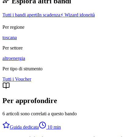
Esplora altri bandi
Tutti i bandi aperti
In scadenza
⚡ Wizard idoneità
Per regione
toscana
Per settore
altro
energia
Per tipo di strumento
Tutti i
Voucher
Per approfondire
6 articoli sono correlati a questo bando
Guida dedicata
10
min