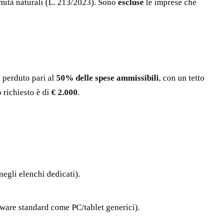
amità naturali (L. 213/2023). Sono
escluse
le imprese che
 perduto pari al
50% delle spese ammissibili
, con un tetto
 richiesto è di
€ 2.000
.
 negli elenchi dedicati).
rdware standard come PC/tablet generici).