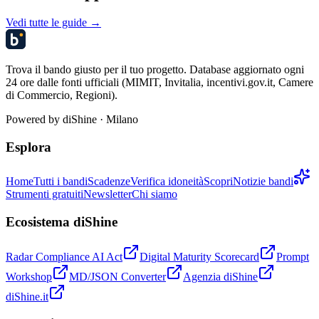
Vedi tutte le guide →
Trova il bando giusto per il tuo progetto. Database aggiornato ogni
24 ore dalle fonti ufficiali (MIMIT, Invitalia, incentivi.gov.it, Camere
di Commercio, Regioni).
Powered by
diShine
· Milano
Esplora
Home
Tutti i bandi
Scadenze
Verifica idoneità
Scopri
Notizie bandi
Strumenti gratuiti
Newsletter
Chi siamo
Ecosistema diShine
Radar Compliance AI Act
Digital Maturity Scorecard
Prompt
Workshop
MD/JSON Converter
Agenzia diShine
diShine.it