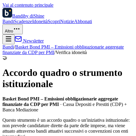
Vai al contenuto principale
Bandi
by diShine
Bandi
Scadenze
Idoneità
Scopri
Notizie
Abbonati
Altro
Newsletter
Bandi
/
Basket Bond PMI – Emissioni obbligazionarie aggregate
finanziate da CDP per PMI
/
Verifica idoneità
🤝
Accordo quadro o strumento
istituzionale
Basket Bond PMI – Emissioni obbligazionarie aggregate
finanziate da CDP per PMI
· Cassa Depositi e Prestiti (CDP) +
Banca Mediazione
Questo strumento è un accordo quadro o un'iniziativa istituzionale:
non prevede candidature dirette da parte delle imprese, ma viene
attuato attraverso bandi attuativi successivi o convenzioni con enti