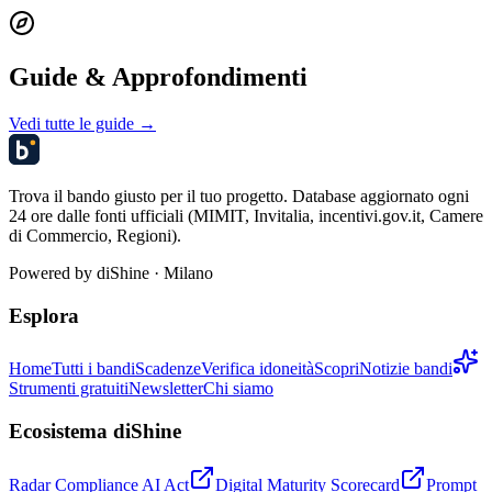
Guide & Approfondimenti
Vedi tutte le guide →
Trova il bando giusto per il tuo progetto. Database aggiornato ogni
24 ore dalle fonti ufficiali (MIMIT, Invitalia, incentivi.gov.it, Camere
di Commercio, Regioni).
Powered by
diShine
· Milano
Esplora
Home
Tutti i bandi
Scadenze
Verifica idoneità
Scopri
Notizie bandi
Strumenti gratuiti
Newsletter
Chi siamo
Ecosistema diShine
Radar Compliance AI Act
Digital Maturity Scorecard
Prompt