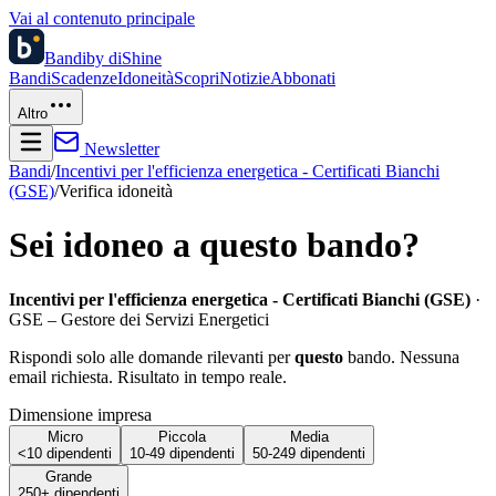
Vai al contenuto principale
Bandi
by diShine
Bandi
Scadenze
Idoneità
Scopri
Notizie
Abbonati
Altro
Newsletter
Bandi
/
Incentivi per l'efficienza energetica - Certificati Bianchi
(GSE)
/
Verifica idoneità
Sei idoneo a questo bando?
Incentivi per l'efficienza energetica - Certificati Bianchi (GSE)
·
GSE – Gestore dei Servizi Energetici
Rispondi solo alle domande rilevanti per
questo
bando. Nessuna
email richiesta. Risultato in tempo reale.
Dimensione impresa
Micro
Piccola
Media
<10 dipendenti
10-49 dipendenti
50-249 dipendenti
Grande
250+ dipendenti