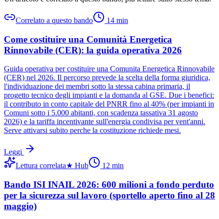
Correlato a questo bando
14
min
Come costituire una Comunità Energetica
Rinnovabile (CER): la guida operativa 2026
Guida operativa per costituire una Comunita Energetica Rinnovabile
(CER) nel 2026. Il percorso prevede la scelta della forma giuridica,
l'individuazione dei membri sotto la stessa cabina primaria, il
progetto tecnico degli impianti e la domanda al GSE. Due i benefici:
il contributo in conto capitale del PNRR fino al 40% (per impianti in
Comuni sotto i 5.000 abitanti, con scadenza tassativa 31 agosto
2026) e la tariffa incentivante sull'energia condivisa per vent'anni.
Serve attivarsi subito perche la costituzione richiede mesi.
Leggi
Lettura correlata
★
Hub
12
min
Bando ISI INAIL 2026: 600 milioni a fondo perduto
per la sicurezza sul lavoro (sportello aperto fino al 28
maggio)