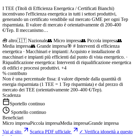
I TEE (Titoli di Efficienza Energetica / Certificati Bianchi)
incentivano l'efficienza energetica in tutti i settori produttivi,
generando un certificato vendibile sul mercato GME per ogni Tep
risparmiata. Il valore di mercato è orientativamente di 200-400
€/Tep. Il meccanismo…
🧰
altro
🇮🇹 Nazionale
👥
Micro impresa
👥
Piccola impresa
👥
Media impresa
👥
Grande impresa
🎯
# Interventi di efficienza
energetica · Macchinari e impianti: Acquisto e installazione di
macchinari e impianti più efficienti dal punto di vista energetico. ·
Riqualificazione energetica: Interventi di riqualificazione energetica
di edifici e processi produttivi.
+4
% contributo
Non è una percentuale fissa: il valore dipende dalla quantità di
energia risparmiata (1 TEE = 1 Tep risparmiata) e dal prezzo di
mercato dei TEE (orientativamente 200–400 €/Tep).
Scadenza
Sportello continuo
Sportello continuo
Beneficiari
Micro impresa
Piccola impresa
Media impresa
Grande impresa
Vai al sito
Scarica PDF ufficiale
✓ Verifica idoneità a questo