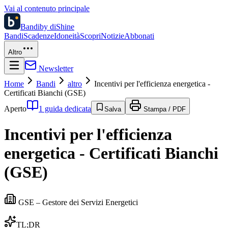
Vai al contenuto principale
Bandi
by diShine
Bandi
Scadenze
Idoneità
Scopri
Notizie
Abbonati
Altro
Newsletter
Home
Bandi
altro
Incentivi per l'efficienza energetica -
Certificati Bianchi (GSE)
Aperto
1 guida dedicata
Salva
Stampa / PDF
Incentivi per l'efficienza
energetica - Certificati Bianchi
(GSE)
GSE – Gestore dei Servizi Energetici
TL;DR