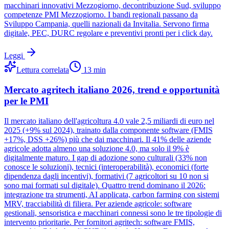
macchinari innovativi Mezzogiorno, decontribuzione Sud, sviluppo
competenze PMI Mezzogiorno. I bandi regionali passano da
Sviluppo Campania, quelli nazionali da Invitalia. Servono firma
digitale, PEC, DURC regolare e preventivi pronti per i click day.
Leggi
Lettura correlata
13
min
Mercato agritech italiano 2026, trend e opportunità
per le PMI
Il mercato italiano dell'agricoltura 4.0 vale 2,5 miliardi di euro nel
2025 (+9% sul 2024), trainato dalla componente software (FMIS
+17%, DSS +26%) più che dai macchinari. Il 41% delle aziende
agricole adotta almeno una soluzione 4.0, ma solo il 9% è
digitalmente maturo. I gap di adozione sono culturali (33% non
conosce le soluzioni), tecnici (interoperabilità), economici (forte
dipendenza dagli incentivi), formativi (7 agricoltori su 10 non si
sono mai formati sul digitale). Quattro trend dominano il 2026:
integrazione tra strumenti, AI applicata, carbon farming con sistemi
MRV, tracciabilità di filiera. Per aziende agricole: software
gestionali, sensoristica e macchinari connessi sono le tre tipologie di
intervento prioritarie. Per fornitori agritech: software FMIS,