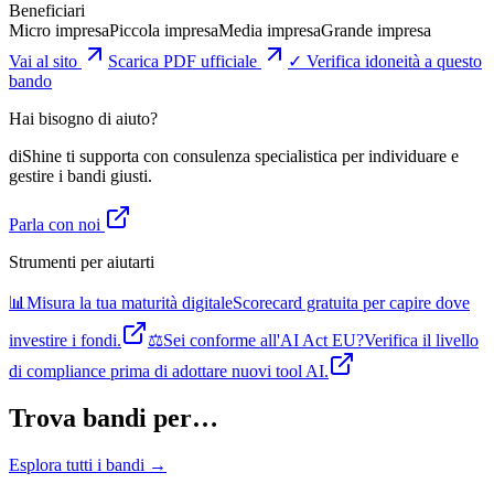
Beneficiari
Micro impresa
Piccola impresa
Media impresa
Grande impresa
Vai al sito
Scarica PDF ufficiale
✓ Verifica idoneità a questo
bando
Hai bisogno di aiuto?
diShine ti supporta con consulenza specialistica per individuare e
gestire i bandi giusti.
Parla con noi
Strumenti per aiutarti
📊
Misura la tua maturità digitale
Scorecard gratuita per capire dove
investire i fondi.
⚖️
Sei conforme all'AI Act EU?
Verifica il livello
di compliance prima di adottare nuovi tool AI.
Trova bandi per…
Esplora tutti i bandi →