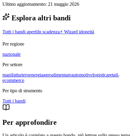
Ultimo aggiornamento:
21 maggio 2026
Esplora altri bandi
Tutti i bandi aperti
In scadenza
⚡ Wizard idoneità
Per regione
nazionale
Per settore
manifatturiero
energia
agroalimentare
automotive
logistica
retail-
ecommerce
Per tipo di strumento
Tutti i
bandi
Per approfondire
Un articolo è correlato a questo bando
, più letture sullo stesso tema.