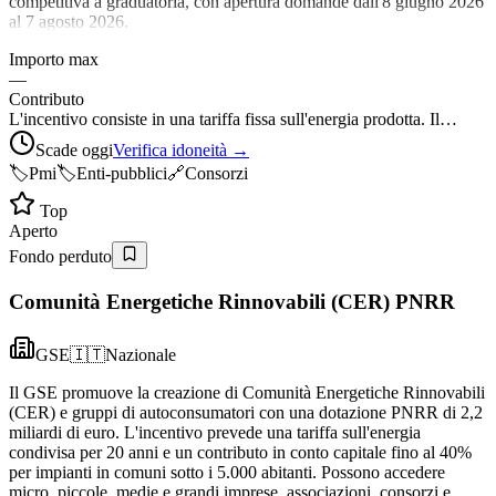
competitiva a graduatoria, con apertura domande dall'8 giugno 2026
al 7 agosto 2026.
Importo max
—
Contributo
L'incentivo consiste in una tariffa fissa sull'energia prodotta. Il…
Scade oggi
Verifica idoneità →
🏷️
Pmi
🏷️
Enti-pubblici
🔗
Consorzi
Top
Aperto
Fondo perduto
Comunità Energetiche Rinnovabili (CER) PNRR
GSE
🇮🇹
Nazionale
Il GSE promuove la creazione di Comunità Energetiche Rinnovabili
(CER) e gruppi di autoconsumatori con una dotazione PNRR di 2,2
miliardi di euro. L'incentivo prevede una tariffa sull'energia
condivisa per 20 anni e un contributo in conto capitale fino al 40%
per impianti in comuni sotto i 5.000 abitanti. Possono accedere
micro, piccole, medie e grandi imprese, associazioni, consorzi e