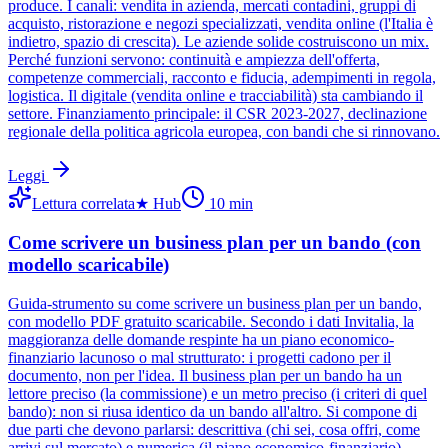
produce. I canali: vendita in azienda, mercati contadini, gruppi di
acquisto, ristorazione e negozi specializzati, vendita online (l'Italia è
indietro, spazio di crescita). Le aziende solide costruiscono un mix.
Perché funzioni servono: continuità e ampiezza dell'offerta,
competenze commerciali, racconto e fiducia, adempimenti in regola,
logistica. Il digitale (vendita online e tracciabilità) sta cambiando il
settore. Finanziamento principale: il CSR 2023-2027, declinazione
regionale della politica agricola europea, con bandi che si rinnovano.
Leggi
Lettura correlata
★
Hub
10
min
Come scrivere un business plan per un bando (con
modello scaricabile)
Guida-strumento su come scrivere un business plan per un bando,
con modello PDF gratuito scaricabile. Secondo i dati Invitalia, la
maggioranza delle domande respinte ha un piano economico-
finanziario lacunoso o mal strutturato: i progetti cadono per il
documento, non per l'idea. Il business plan per un bando ha un
lettore preciso (la commissione) e un metro preciso (i criteri di quel
bando): non si riusa identico da un bando all'altro. Si compone di
due parti che devono parlarsi: descrittiva (chi sei, cosa offri, come
arrivi sul mercato) e numerica (il piano economico-finanziario).