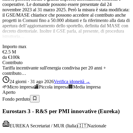
cooperative. Le domande possono essere presentate dal 24
novembre 2023 al 31 marzo 2025. Però la misura è stata modificata:
il GSE/MASE chiarisce che possono accedere al contributo anche
progetti in Comuni fino a 50.000 abitanti e fa riferimento alla data di
apertura dell’aggiornamento dello sportello, definita dal MASE con
decreto direttoriale. Inoltre il GSE parla, al presente, di procedura
istruttoria…
Importo max
€2.5 M
da
€100k
Contributo
Tariffa incentivante sull'energia condivisa per 20 anni +
contributo…
24 giorni · 31 ago 2026
Verifica idoneità →
🌱
Micro impresa
🏬
Piccola impresa
🏢
Media impresa
Aperto
Fondo perduto
Eurostars 3 - R&S per PMI innovative (Eureka)
EUREKA Secretariat / MUR (Italia)
🇮🇹
Nazionale