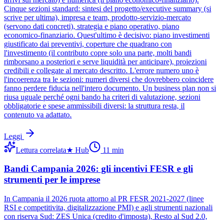
Cinque sezioni standard: sintesi del progetto/executive summary (si
scrive per ultima), impresa e team, prodotto-servizio-mercato
(servono dati concreti), strategia e piano operativo, piano
economico-finanziario. Quest'ultimo è decisivo: piano investimenti
giustificato dai preventivi, coperture che quadrano con
l'investimento (il contributo copre solo una parte, molti bandi
rimborsano a posteriori e serve liquidità per anticipare), proiezioni
credibili e collegate al mercato descritto. L'errore numero uno è
l'incoerenza tra le sezioni: numeri diversi che dovrebbero coincidere
fanno perdere fiducia nell'intero documento. Un business plan non si
riusa uguale perché ogni bando ha criteri di valutazione, sezioni
obbligatorie e spese ammissibili diversi: la struttura resta, il
contenuto va adattato.
Leggi
Lettura correlata
★
Hub
11
min
Bandi Campania 2026: gli incentivi FESR e gli
strumenti per le imprese
In Campania il 2026 ruota attorno al PR FESR 2021-2027 (linee
RSI e competitivita, digitalizzazione PMI) e agli strumenti nazionali
con riserva Sud: ZES Unica (credito d'imposta), Resto al Sud 2.0,