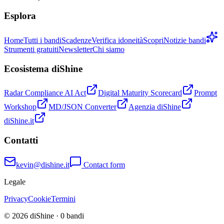
Esplora
Home
Tutti i bandi
Scadenze
Verifica idoneità
Scopri
Notizie bandi
Strumenti gratuiti
Newsletter
Chi siamo
Ecosistema diShine
Radar Compliance AI Act
Digital Maturity Scorecard
Prompt
Workshop
MD/JSON Converter
Agenzia diShine
diShine.it
Contatti
kevin@dishine.it
Contact form
Legale
Privacy
Cookie
Termini
© 2026 diShine ·
0
bandi