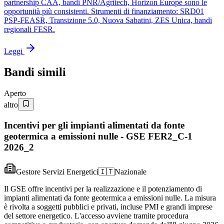
partnership CAA, bandi PNR/Agritech, Horizon Europe sono le
opportunità più consistenti. Strumenti di finanziamento: SRD01
PSP-FEASR, Transizione 5.0, Nuova Sabatini, ZES Unica, bandi
regionali FESR.
Leggi
Bandi simili
Aperto
altro
Incentivi per gli impianti alimentati da fonte
geotermica a emissioni nulle - GSE FER2_C-1
2026_2
Gestore Servizi Energetici
🇮🇹
Nazionale
Il GSE offre incentivi per la realizzazione e il potenziamento di
impianti alimentati da fonte geotermica a emissioni nulle. La misura
è rivolta a soggetti pubblici e privati, incluse PMI e grandi imprese
del settore energetico. L'accesso avviene tramite procedura