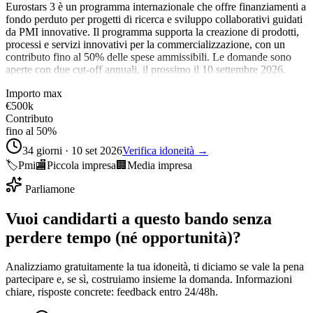
Eurostars 3 è un programma internazionale che offre finanziamenti a
fondo perduto per progetti di ricerca e sviluppo collaborativi guidati
da PMI innovative. Il programma supporta la creazione di prodotti,
processi e servizi innovativi per la commercializzazione, con un
contributo fino al 50% delle spese ammissibili. Le domande sono
aperte con due cut-off annuali, il prossimo il 10 settembre 2026.
Importo max
€500k
Contributo
fino al 50%
34 giorni · 10 set 2026
Verifica idoneità →
🏷️
Pmi
🏬
Piccola impresa
🏢
Media impresa
Parliamone
Vuoi candidarti a questo bando senza
perdere tempo (né opportunità)?
Analizziamo gratuitamente la tua idoneità, ti diciamo se vale la pena
partecipare e, se sì, costruiamo insieme la domanda. Informazioni
chiare, risposte concrete: feedback entro 24/48h.