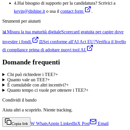
4
.
Hai bisogno di supporto per la candidatura? Scrivici a
kevin@dishine.it
o usa il
contact form
.
Strumenti per aiutarti
📊
Misura la tua maturità digitale
Scorecard gratuita per capire dove
investire i fondi.
⚖️
Sei conforme all'AI Act EU?
Verifica il livello
di compliance prima di adottare nuovi tool AI.
Domande frequenti
Chi può richiedere i TEE?
+
Quanto vale un TEE?
+
È cumulabile con altri incentivi?
+
Quanto tempo ci vuole per ottenere i TEE?
+
Condividi
il bando
Aiuta altri a scoprirlo. Niente tracking.
W
WhatsApp
in
LinkedIn
X
Post
Email
Copia link