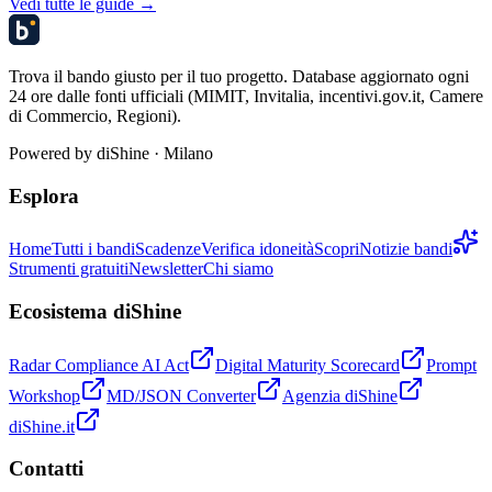
Vedi tutte le guide →
Trova il bando giusto per il tuo progetto. Database aggiornato ogni
24 ore dalle fonti ufficiali (MIMIT, Invitalia, incentivi.gov.it, Camere
di Commercio, Regioni).
Powered by
diShine
· Milano
Esplora
Home
Tutti i bandi
Scadenze
Verifica idoneità
Scopri
Notizie bandi
Strumenti gratuiti
Newsletter
Chi siamo
Ecosistema diShine
Radar Compliance AI Act
Digital Maturity Scorecard
Prompt
Workshop
MD/JSON Converter
Agenzia diShine
diShine.it
Contatti