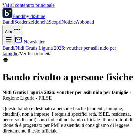
Vai al contenuto principale
Bandi
by diShine
Bandi
Scadenze
Idoneità
Scopri
Notizie
Abbonati
Altro
Newsletter
Bandi
/
Nidi Gratis Liguria 2026: voucher per asili nido per
famiglie
/
Verifica idoneità
🎓
Bando rivolto a persone fisiche
Nidi Gratis Liguria 2026: voucher per asili nido per famiglie
·
Regione Liguria - FILSE
Questo bando è destinato a persone fisiche (studenti, famiglie,
cittadini), non a imprese. I requisiti specifici (età, ISEE, residenza,
percorso di studi) sono indicati nel bando ufficiale. Il nostro tool di
idoneità è progettato per PMI e aziende: ti consigliamo di leggere
direttamente il testo ufficiale.