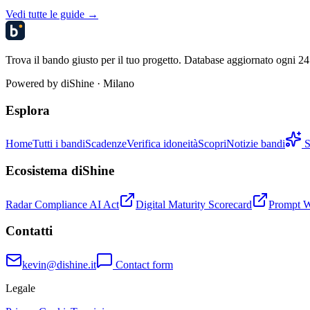
Vedi tutte le guide →
Trova il bando giusto per il tuo progetto. Database aggiornato ogni 24 
Powered by
diShine
· Milano
Esplora
Home
Tutti i bandi
Scadenze
Verifica idoneità
Scopri
Notizie bandi
S
Ecosistema diShine
Radar Compliance AI Act
Digital Maturity Scorecard
Prompt 
Contatti
kevin@dishine.it
Contact form
Legale