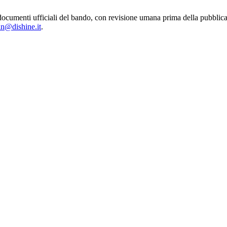
 dai documenti ufficiali del bando, con revisione umana prima della pu
in@dishine.it
.