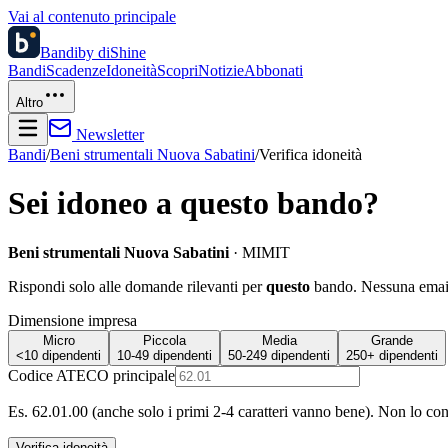
Vai al contenuto principale
Bandi
by diShine
Bandi
Scadenze
Idoneità
Scopri
Notizie
Abbonati
Altro
Newsletter
Bandi
/
Beni strumentali Nuova Sabatini
/
Verifica idoneità
Sei idoneo a questo bando?
Beni strumentali Nuova Sabatini
·
MIMIT
Rispondi solo alle domande rilevanti per
questo
bando. Nessuna email 
Dimensione impresa
Micro
Piccola
Media
Grande
<10 dipendenti
10-49 dipendenti
50-249 dipendenti
250+ dipendenti
Codice ATECO principale
Es. 62.01.00 (anche solo i primi 2-4 caratteri vanno bene). Non lo co
Verifica idoneità