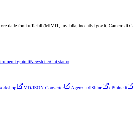
ore dalle fonti ufficiali (MIMIT, Invitalia, incentivi.gov.it, Camere di
trumenti gratuiti
Newsletter
Chi siamo
Workshop
MD/JSON Converter
Agenzia diShine
diShine.it