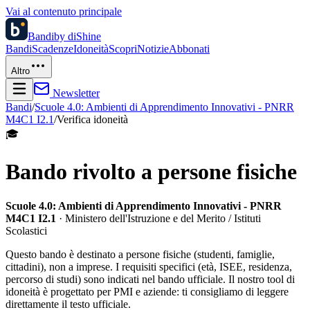
Vai al contenuto principale
Bandi
by diShine
Bandi
Scadenze
Idoneità
Scopri
Notizie
Abbonati
Altro
Newsletter
Bandi
/
Scuole 4.0: Ambienti di Apprendimento Innovativi - PNRR
M4C1 I2.1
/
Verifica idoneità
🎓
Bando rivolto a persone fisiche
Scuole 4.0: Ambienti di Apprendimento Innovativi - PNRR
M4C1 I2.1
· Ministero dell'Istruzione e del Merito / Istituti
Scolastici
Questo bando è destinato a persone fisiche (studenti, famiglie,
cittadini), non a imprese. I requisiti specifici (età, ISEE, residenza,
percorso di studi) sono indicati nel bando ufficiale. Il nostro tool di
idoneità è progettato per PMI e aziende: ti consigliamo di leggere
direttamente il testo ufficiale.