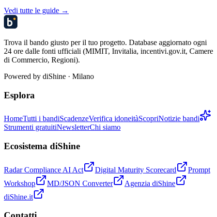
Vedi tutte le guide →
Trova il bando giusto per il tuo progetto. Database aggiornato ogni
24 ore dalle fonti ufficiali (MIMIT, Invitalia, incentivi.gov.it, Camere
di Commercio, Regioni).
Powered by
diShine
· Milano
Esplora
Home
Tutti i bandi
Scadenze
Verifica idoneità
Scopri
Notizie bandi
Strumenti gratuiti
Newsletter
Chi siamo
Ecosistema diShine
Radar Compliance AI Act
Digital Maturity Scorecard
Prompt
Workshop
MD/JSON Converter
Agenzia diShine
diShine.it
Contatti