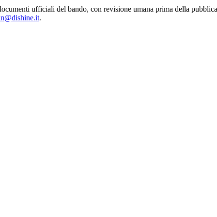
 dai documenti ufficiali del bando, con revisione umana prima della pu
in@dishine.it
.