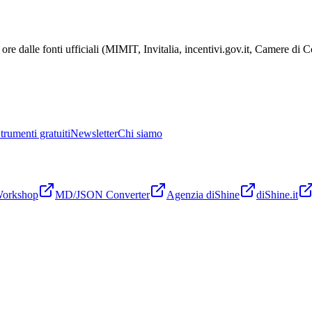
ore dalle fonti ufficiali (MIMIT, Invitalia, incentivi.gov.it, Camere di
trumenti gratuiti
Newsletter
Chi siamo
Workshop
MD/JSON Converter
Agenzia diShine
diShine.it