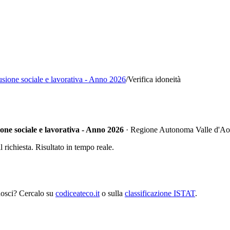
lusione sociale e lavorativa - Anno 2026
/
Verifica idoneità
ione sociale e lavorativa - Anno 2026
·
Regione Autonoma Valle d'Ao
richiesta. Risultato in tempo reale.
nosci? Cercalo su
codiceateco.it
o sulla
classificazione ISTAT
.