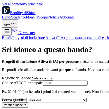
Vai al contenuto principale
Bandi
by diShine
Bandi
Scadenze
Idoneità
Scopri
Notizie
Abbonati
Altro
Newsletter
Bandi
/
Progetti di Inclusione Attiva (PIA) per persone a rischio di esc
Sei idoneo a questo bando?
Progetti di Inclusione Attiva (PIA) per persone a rischio di esclus
Rispondi solo alle domande rilevanti per
questo
bando. Nessuna email 
Regione della sede
Codice ATECO principale
Es. 62.01.00 (anche solo i primi 2-4 caratteri vanno bene). Non lo co
Forma giuridica
Verifica idoneità