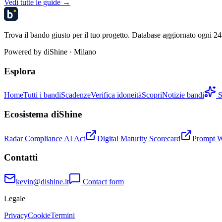
Vedi tutte le guide →
Trova il bando giusto per il tuo progetto. Database aggiornato ogni 24 
Powered by
diShine
· Milano
Esplora
Home
Tutti i bandi
Scadenze
Verifica idoneità
Scopri
Notizie bandi
S
Ecosistema diShine
Radar Compliance AI Act
Digital Maturity Scorecard
Prompt 
Contatti
kevin@dishine.it
Contact form
Legale
Privacy
Cookie
Termini