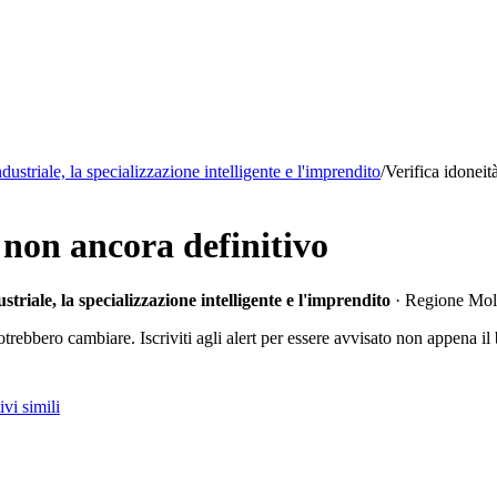
striale, la specializzazione intelligente e l'imprendito
/
Verifica idoneit
non ancora definitivo
riale, la specializzazione intelligente e l'imprendito
· Regione Mol
 potrebbero cambiare. Iscriviti agli alert per essere avvisato non appena il
vi simili