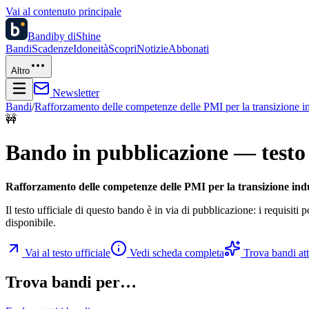
Vai al contenuto principale
Bandi
by diShine
Bandi
Scadenze
Idoneità
Scopri
Notizie
Abbonati
Altro
Newsletter
Bandi
/
Rafforzamento delle competenze delle PMI per la transizione indu
🚧
Bando in pubblicazione — testo 
Rafforzamento delle competenze delle PMI per la transizione indust
Il testo ufficiale di questo bando è in via di pubblicazione: i requisiti
disponibile.
Vai al testo ufficiale
Vedi scheda completa
Trova bandi atti
Trova bandi per…