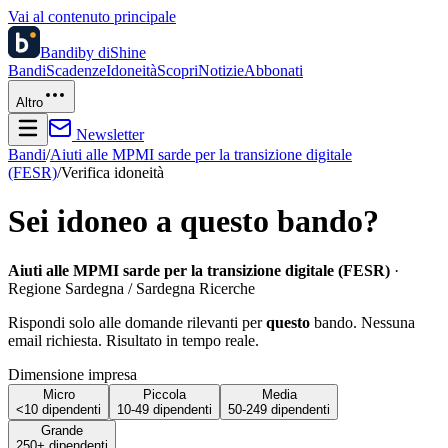
Vai al contenuto principale
Bandi
by diShine
Bandi
Scadenze
Idoneità
Scopri
Notizie
Abbonati
Altro
Newsletter
Bandi
/
Aiuti alle MPMI sarde per la transizione digitale
(FESR)
/
Verifica idoneità
Sei idoneo a questo bando?
Aiuti alle MPMI sarde per la transizione digitale (FESR)
·
Regione Sardegna / Sardegna Ricerche
Rispondi solo alle domande rilevanti per
questo
bando. Nessuna
email richiesta. Risultato in tempo reale.
Dimensione impresa
Micro
Piccola
Media
<10 dipendenti
10-49 dipendenti
50-249 dipendenti
Grande
250+ dipendenti