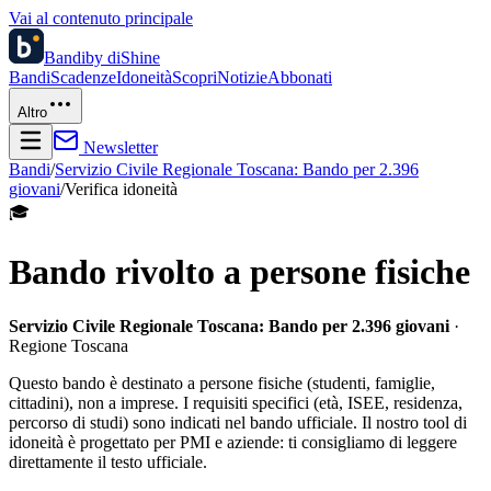
Vai al contenuto principale
Bandi
by diShine
Bandi
Scadenze
Idoneità
Scopri
Notizie
Abbonati
Altro
Newsletter
Bandi
/
Servizio Civile Regionale Toscana: Bando per 2.396
giovani
/
Verifica idoneità
🎓
Bando rivolto a persone fisiche
Servizio Civile Regionale Toscana: Bando per 2.396 giovani
·
Regione Toscana
Questo bando è destinato a persone fisiche (studenti, famiglie,
cittadini), non a imprese. I requisiti specifici (età, ISEE, residenza,
percorso di studi) sono indicati nel bando ufficiale. Il nostro tool di
idoneità è progettato per PMI e aziende: ti consigliamo di leggere
direttamente il testo ufficiale.