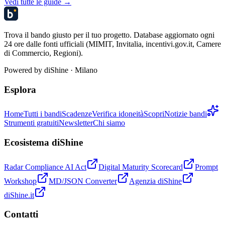
Vedi tutte le guide →
Trova il bando giusto per il tuo progetto. Database aggiornato ogni
24 ore dalle fonti ufficiali (MIMIT, Invitalia, incentivi.gov.it, Camere
di Commercio, Regioni).
Powered by
diShine
· Milano
Esplora
Home
Tutti i bandi
Scadenze
Verifica idoneità
Scopri
Notizie bandi
Strumenti gratuiti
Newsletter
Chi siamo
Ecosistema diShine
Radar Compliance AI Act
Digital Maturity Scorecard
Prompt
Workshop
MD/JSON Converter
Agenzia diShine
diShine.it
Contatti