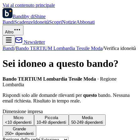
Vai al contenuto principale
Bandi
by diShine
Bandi
Scadenze
Idoneità
Scopri
Notizie
Abbonati
Altro
Newsletter
Bandi
/
Bando TERTIUM Lombardia Tessile Moda
/
Verifica idoneità
Sei idoneo a questo bando?
Bando TERTIUM Lombardia Tessile Moda
·
Regione
Lombardia
Rispondi solo alle domande rilevanti per
questo
bando. Nessuna
email richiesta. Risultato in tempo reale.
Dimensione impresa
Micro
Piccola
Media
<10 dipendenti
10-49 dipendenti
50-249 dipendenti
Grande
250+ dipendenti
Regione della sede