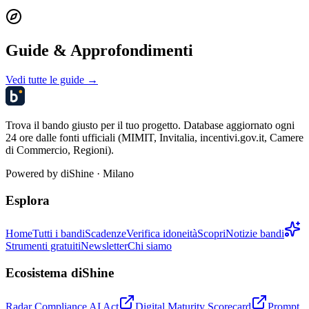
Guide & Approfondimenti
Vedi tutte le guide →
Trova il bando giusto per il tuo progetto. Database aggiornato ogni
24 ore dalle fonti ufficiali (MIMIT, Invitalia, incentivi.gov.it, Camere
di Commercio, Regioni).
Powered by
diShine
· Milano
Esplora
Home
Tutti i bandi
Scadenze
Verifica idoneità
Scopri
Notizie bandi
Strumenti gratuiti
Newsletter
Chi siamo
Ecosistema diShine
Radar Compliance AI Act
Digital Maturity Scorecard
Prompt