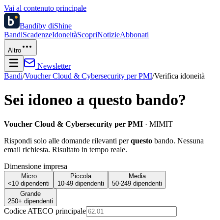
Vai al contenuto principale
Bandi
by diShine
Bandi
Scadenze
Idoneità
Scopri
Notizie
Abbonati
Altro
Newsletter
Bandi
/
Voucher Cloud & Cybersecurity per PMI
/
Verifica idoneità
Sei idoneo a questo bando?
Voucher Cloud & Cybersecurity per PMI
·
MIMIT
Rispondi solo alle domande rilevanti per
questo
bando. Nessuna
email richiesta. Risultato in tempo reale.
Dimensione impresa
Micro
Piccola
Media
<10 dipendenti
10-49 dipendenti
50-249 dipendenti
Grande
250+ dipendenti
Codice ATECO principale