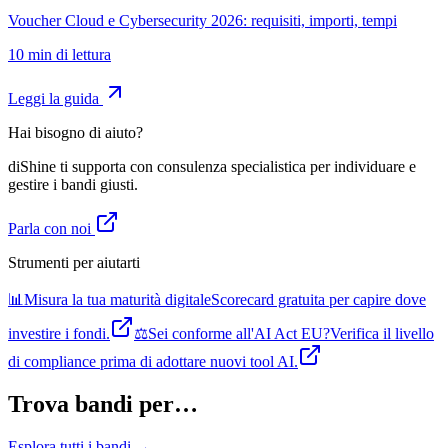
Voucher Cloud e Cybersecurity 2026: requisiti, importi, tempi
10
min di lettura
Leggi la guida
Hai bisogno di aiuto?
diShine ti supporta con consulenza specialistica per individuare e
gestire i bandi giusti.
Parla con noi
Strumenti per aiutarti
📊
Misura la tua maturità digitale
Scorecard gratuita per capire dove
investire i fondi.
⚖️
Sei conforme all'AI Act EU?
Verifica il livello
di compliance prima di adottare nuovi tool AI.
Trova bandi per…
Esplora tutti i bandi →