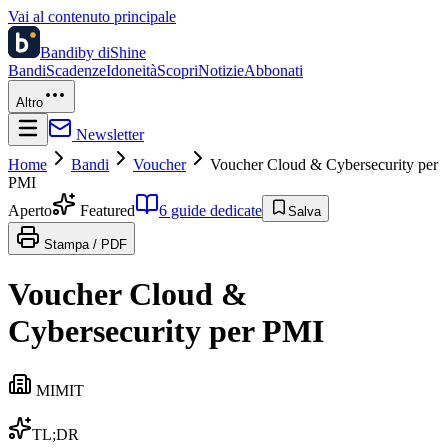
Vai al contenuto principale
Bandi
by diShine
Bandi
Scadenze
Idoneità
Scopri
Notizie
Abbonati
Altro
Newsletter
Home
Bandi
Voucher
Voucher Cloud & Cybersecurity per
PMI
Aperto
Featured
6 guide dedicate
Salva
Stampa / PDF
Voucher Cloud &
Cybersecurity per PMI
MIMIT
TL;DR