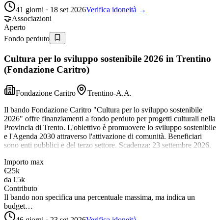
41 giorni · 18 set 2026
Verifica idoneità →
🤝
Associazioni
Aperto
Fondo perduto
Cultura per lo sviluppo sostenibile 2026 in Trentino
(Fondazione Caritro)
Fondazione Caritro
Trentino-A.A.
Il bando Fondazione Caritro "Cultura per lo sviluppo sostenibile
2026" offre finanziamenti a fondo perduto per progetti culturali nella
Provincia di Trento. L'obiettivo è promuovere lo sviluppo sostenibile
e l'Agenda 2030 attraverso l'attivazione di comunità. Beneficiari
sono enti pubblici e del terzo settore. Scadenza: 23 settembre 2026.
Importo max
€25k
da
€5k
Contributo
Il bando non specifica una percentuale massima, ma indica un
budget…
46 giorni · 23 set 2026
Verifica idoneità →