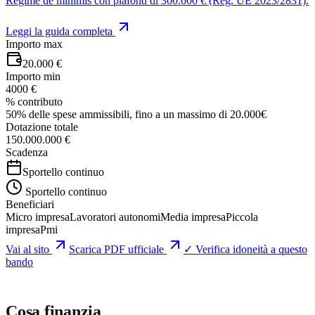
Regime de minimis con plafond di 300.000 € (Reg. UE 2023/2831).
Leggi la guida completa
Importo max
20.000 €
Importo min
4000 €
% contributo
50% delle spese ammissibili, fino a un massimo di 20.000€
Dotazione totale
150.000.000 €
Scadenza
Sportello continuo
Sportello continuo
Beneficiari
Micro impresa
Lavoratori autonomi
Media impresa
Piccola
impresa
Pmi
Vai al sito
Scarica PDF ufficiale
✓ Verifica idoneità a questo
bando
Cosa finanzia