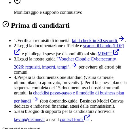
Monitoraggio e supporto continuativo
Prima di candidarti
1.
Verifica i requisiti di idoneità:
fai il check in 30 secondi
.
2.
Leggi la documentazione ufficiale e
scarica il bando (PDF)
e gli allegati spese (se disponibili) sul sito
MIMIT
.
3.
Leggi la nostra guida
"
Voucher Cloud e Cybersecurity
2026: requisiti, importi, tempi
"
per evitare gli errori più
comuni.
4
.
Prepara la documentazione standard (visura camerale,
ultimo bilancio approvato, preventivi). Per il business plan e la
sequenza completa dei 15 documenti usa i nostri strumenti
gratuiti: la
checklist passo-passo e il modello di business plan
per bandi
(con domande-guida, Business Model Canvas
dedicato e indicatori finanziari attesi dalle commissioni).
5
.
Hai bisogno di supporto per la candidatura? Scrivici a
kevin@dishine.it
o usa il
contact form
.