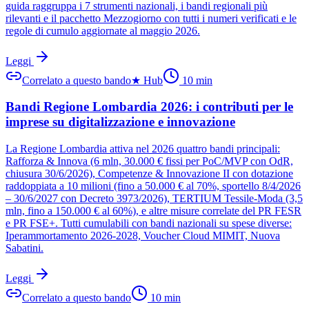
guida raggruppa i 7 strumenti nazionali, i bandi regionali più
rilevanti e il pacchetto Mezzogiorno con tutti i numeri verificati e le
regole di cumulo aggiornate al maggio 2026.
Leggi
Correlato a questo bando
★
Hub
10
min
Bandi Regione Lombardia 2026: i contributi per le
imprese su digitalizzazione e innovazione
La Regione Lombardia attiva nel 2026 quattro bandi principali:
Rafforza & Innova (6 mln, 30.000 € fissi per PoC/MVP con OdR,
chiusura 30/6/2026), Competenze & Innovazione II con dotazione
raddoppiata a 10 milioni (fino a 50.000 € al 70%, sportello 8/4/2026
– 30/6/2027 con Decreto 3973/2026), TERTIUM Tessile-Moda (3,5
mln, fino a 150.000 € al 60%), e altre misure correlate del PR FESR
e PR FSE+. Tutti cumulabili con bandi nazionali su spese diverse:
Iperammortamento 2026-2028, Voucher Cloud MIMIT, Nuova
Sabatini.
Leggi
Correlato a questo bando
10
min