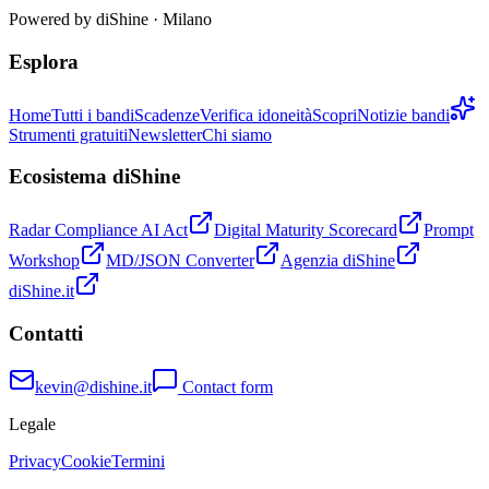
Powered by
diShine
· Milano
Esplora
Home
Tutti i bandi
Scadenze
Verifica idoneità
Scopri
Notizie bandi
Strumenti gratuiti
Newsletter
Chi siamo
Ecosistema diShine
Radar Compliance AI Act
Digital Maturity Scorecard
Prompt
Workshop
MD/JSON Converter
Agenzia diShine
diShine.it
Contatti
kevin@dishine.it
Contact form
Legale
Privacy
Cookie
Termini