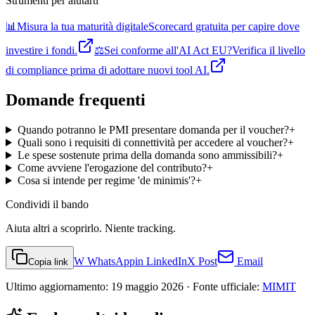
Strumenti per aiutarti
📊
Misura la tua maturità digitale
Scorecard gratuita per capire dove
investire i fondi.
⚖️
Sei conforme all'AI Act EU?
Verifica il livello
di compliance prima di adottare nuovi tool AI.
Domande frequenti
Quando potranno le PMI presentare domanda per il voucher?
+
Quali sono i requisiti di connettività per accedere al voucher?
+
Le spese sostenute prima della domanda sono ammissibili?
+
Come avviene l'erogazione del contributo?
+
Cosa si intende per regime 'de minimis'?
+
Condividi
il bando
Aiuta altri a scoprirlo. Niente tracking.
W
WhatsApp
in
LinkedIn
X
Post
Email
Copia link
Ultimo aggiornamento:
19 maggio 2026
· Fonte ufficiale:
MIMIT