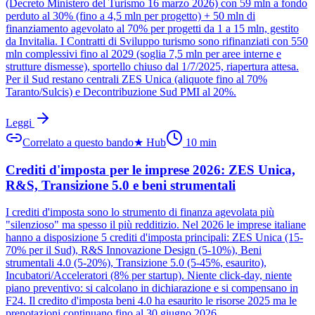
(Decreto Ministero del Turismo 16 marzo 2026) con 59 mln a fondo
perduto al 30% (fino a 4,5 mln per progetto) + 50 mln di
finanziamento agevolato al 70% per progetti da 1 a 15 mln, gestito
da Invitalia. I Contratti di Sviluppo turismo sono rifinanziati con 550
mln complessivi fino al 2029 (soglia 7,5 mln per aree interne e
strutture dismesse), sportello chiuso dal 1/7/2025, riapertura attesa.
Per il Sud restano centrali ZES Unica (aliquote fino al 70%
Taranto/Sulcis) e Decontribuzione Sud PMI al 20%.
Leggi
Correlato a questo bando
★
Hub
10
min
Crediti d'imposta per le imprese 2026: ZES Unica,
R&S, Transizione 5.0 e beni strumentali
I crediti d'imposta sono lo strumento di finanza agevolata più
"silenzioso" ma spesso il più redditizio. Nel 2026 le imprese italiane
hanno a disposizione 5 crediti d'imposta principali: ZES Unica (15-
70% per il Sud), R&S Innovazione Design (5-10%), Beni
strumentali 4.0 (5-20%), Transizione 5.0 (5-45%, esaurito),
Incubatori/Acceleratori (8% per startup). Niente click-day, niente
piano preventivo: si calcolano in dichiarazione e si compensano in
F24. Il credito d'imposta beni 4.0 ha esaurito le risorse 2025 ma le
prenotazioni continuano fino al 30 giugno 2026.