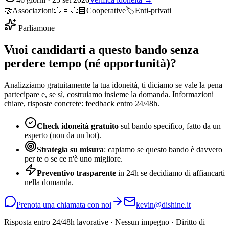
🤝
Associazioni
🫱🏻‍🫲🏽
Cooperative
🏷️
Enti-privati
Parliamone
Vuoi candidarti a questo bando senza
perdere tempo (né opportunità)?
Analizziamo gratuitamente la tua idoneità, ti diciamo se vale la pena
partecipare e, se sì, costruiamo insieme la domanda. Informazioni
chiare, risposte concrete: feedback entro 24/48h.
Check idoneità gratuito
sul bando specifico, fatto da un
esperto (non da un bot).
Strategia su misura
: capiamo se questo bando è davvero
per te o se ce n'è uno migliore.
Preventivo trasparente
in 24h se decidiamo di affiancarti
nella domanda.
Prenota una chiamata con noi
kevin@dishine.it
Risposta entro 24/48h lavorative · Nessun impegno · Diritto di