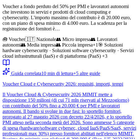
Voucher a fondo perduto del 50% per PMI e lavoratori autonomi
che investono in servizi e prodotti di cloud computing e
cybersecurity. L'importo massimo del contributo è di 20.000 euro,
con un piano di spesa minimo di 4.000 euro. La scadenza per la
registrazione dei fornitori è…
🧰
Voucher
🇮🇹 Nazionale
👥
Micro impresa
👥
Lavoratori
autonomi
👥
Media impresa
👥
Piccola impresa
+
1
🎯
Soluzioni
hardware cybersecurity · Soluzioni software cybersecurity · Servizi
cloud infrastrutturali (IaaS) e di piattaforma (PaaS)
+3
Guida correlata
10
min di lettura
+
5
altre guide
Voucher Cloud e Cybersecurity 2026: requisiti, importi, tempi
Il Voucher Cloud & Cybersecurity 2026 MIMIT mette a
disposizione 150 milioni (di cui 71 mln riservati al Mezzogiorno)
con contributo del 50% fino a 20.000 € per PMI e lavoratori
autonomi. Il bando si svolge in due fasi: lo sportello fornitori,
prorogato al 27 maggio 2026 con decreto 22/4/2026, e lo sportello
PMI atteso nella seconda metà del 2026. Sono ammesse 5 categorie
di spesa (hardware/software cybersec, cloud IaaS/PaaS/SaaS, servizi
professionali max 30%) presso fornitori abilitati nell'elenco MIMIT.