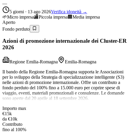
—
5 giorni · 13 ago 2026
Verifica idoneità →
🌱
Micro impresa
🏬
Piccola impresa
🏢
Media impresa
Aperto
Fondo perduto
Azioni di promozione internazionale dei Cluster-ER
2026
Regione Emilia-Romagna
Emilia-Romagna
Il bando della Regione Emilia-Romagna supporta le Associazioni
per lo sviluppo della Strategia di specializzazione intelligente (S3)
nelle azioni di promozione internazionale. Offre un contributo a
fondo perduto del 100% fino a 15.000 euro per coprire spese di
viaggio, eventi, materiali promozionali e consulenze. Le domande
sono aperte dal 20 aprile al 18 settembre 2026.
Importo max
€15k
da
€10k
Contributo
fino al 100%