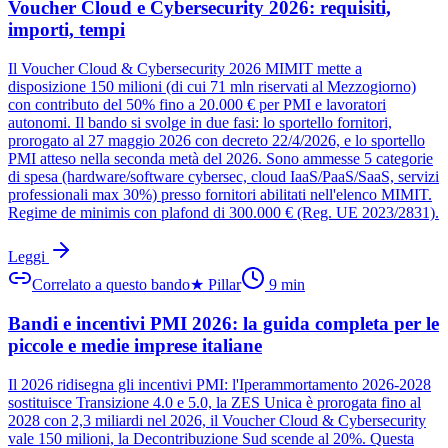
Voucher Cloud e Cybersecurity 2026: requisiti,
importi, tempi
Il Voucher Cloud & Cybersecurity 2026 MIMIT mette a
disposizione 150 milioni (di cui 71 mln riservati al Mezzogiorno)
con contributo del 50% fino a 20.000 € per PMI e lavoratori
autonomi. Il bando si svolge in due fasi: lo sportello fornitori,
prorogato al 27 maggio 2026 con decreto 22/4/2026, e lo sportello
PMI atteso nella seconda metà del 2026. Sono ammesse 5 categorie
di spesa (hardware/software cybersec, cloud IaaS/PaaS/SaaS, servizi
professionali max 30%) presso fornitori abilitati nell'elenco MIMIT.
Regime de minimis con plafond di 300.000 € (Reg. UE 2023/2831).
Leggi
Correlato a questo bando
★
Pillar
9
min
Bandi e incentivi PMI 2026: la guida completa per le
piccole e medie imprese italiane
Il 2026 ridisegna gli incentivi PMI: l'Iperammortamento 2026-2028
sostituisce Transizione 4.0 e 5.0, la ZES Unica è prorogata fino al
2028 con 2,3 miliardi nel 2026, il Voucher Cloud & Cybersecurity
vale 150 milioni, la Decontribuzione Sud scende al 20%. Questa