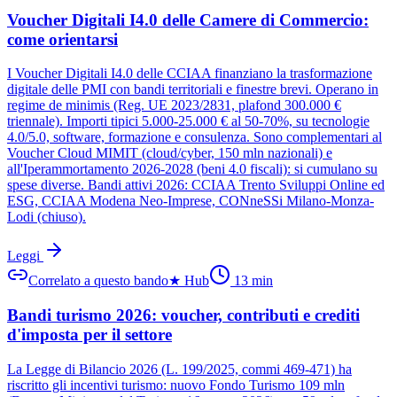
Voucher Digitali I4.0 delle Camere di Commercio:
come orientarsi
I Voucher Digitali I4.0 delle CCIAA finanziano la trasformazione
digitale delle PMI con bandi territoriali e finestre brevi. Operano in
regime de minimis (Reg. UE 2023/2831, plafond 300.000 €
triennale). Importi tipici 5.000-25.000 € al 50-70%, su tecnologie
4.0/5.0, software, formazione e consulenza. Sono complementari al
Voucher Cloud MIMIT (cloud/cyber, 150 mln nazionali) e
all'Iperammortamento 2026-2028 (beni 4.0 fiscali): si cumulano su
spese diverse. Bandi attivi 2026: CCIAA Trento Sviluppi Online ed
ESG, CCIAA Modena Neo-Imprese, CONneSSi Milano-Monza-
Lodi (chiuso).
Leggi
Correlato a questo bando
★
Hub
13
min
Bandi turismo 2026: voucher, contributi e crediti
d'imposta per il settore
La Legge di Bilancio 2026 (L. 199/2025, commi 469-471) ha
riscritto gli incentivi turismo: nuovo Fondo Turismo 109 mln