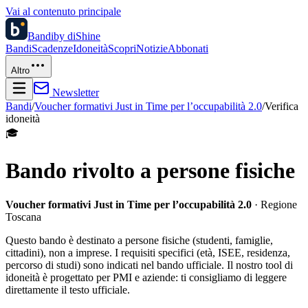
Vai al contenuto principale
Bandi
by diShine
Bandi
Scadenze
Idoneità
Scopri
Notizie
Abbonati
Altro
Newsletter
Bandi
/
Voucher formativi Just in Time per l’occupabilità 2.0
/
Verifica
idoneità
🎓
Bando rivolto a persone fisiche
Voucher formativi Just in Time per l’occupabilità 2.0
· Regione
Toscana
Questo bando è destinato a persone fisiche (studenti, famiglie,
cittadini), non a imprese. I requisiti specifici (età, ISEE, residenza,
percorso di studi) sono indicati nel bando ufficiale. Il nostro tool di
idoneità è progettato per PMI e aziende: ti consigliamo di leggere
direttamente il testo ufficiale.