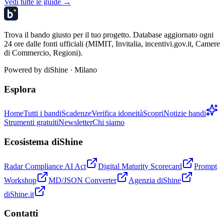
Vedi tutte le guide →
Trova il bando giusto per il tuo progetto. Database aggiornato ogni
24 ore dalle fonti ufficiali (MIMIT, Invitalia, incentivi.gov.it, Camere
di Commercio, Regioni).
Powered by
diShine
· Milano
Esplora
Home
Tutti i bandi
Scadenze
Verifica idoneità
Scopri
Notizie bandi
Strumenti gratuiti
Newsletter
Chi siamo
Ecosistema diShine
Radar Compliance AI Act
Digital Maturity Scorecard
Prompt
Workshop
MD/JSON Converter
Agenzia diShine
diShine.it
Contatti