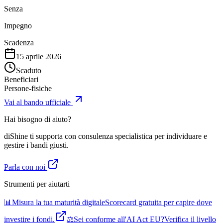
Senza
Impegno
Scadenza
15 aprile 2026
Scaduto
Beneficiari
Persone-fisiche
Vai al bando ufficiale
Hai bisogno di aiuto?
diShine ti supporta con consulenza specialistica per individuare e
gestire i bandi giusti.
Parla con noi
Strumenti per aiutarti
📊
Misura la tua maturità digitale
Scorecard gratuita per capire dove
investire i fondi.
⚖️
Sei conforme all'AI Act EU?
Verifica il livello