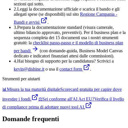
sezioni qui sotto.
2.
Leggi la documentazione ufficiale e
scarica il bando
e gli
allegati spese (se disponibili) sul sito
Regione Campania -
Bandi e avvisi
.
3
.
Prepara la documentazione standard (visura camerale,
ultimo bilancio approvato, preventivi). Per il business plan e la
sequenza completa dei 15 documenti usa i nostri strumenti
gratuiti: la
checklist passo-passo e il modello di business plan
per bandi
(con domande-guida, Business Model Canvas
dedicato e indicatori finanziari attesi dalle commissioni).
4
.
Hai bisogno di supporto per la candidatura? Scrivici a
kevin@dishine.it
o usa il
contact form
.
Strumenti per aiutarti
📊
Misura la tua maturità digitale
Scorecard gratuita per capire dove
investire i fondi.
⚖️
Sei conforme all'AI Act EU?
Verifica il livello
di compliance prima di adottare nuovi tool AI.
Domande frequenti