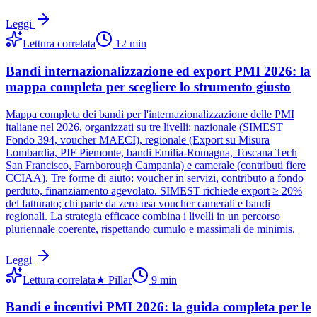
Leggi
Lettura correlata
12
min
Bandi internazionalizzazione ed export PMI 2026: la
mappa completa per scegliere lo strumento giusto
Mappa completa dei bandi per l'internazionalizzazione delle PMI
italiane nel 2026, organizzati su tre livelli: nazionale (SIMEST
Fondo 394, voucher MAECI), regionale (Export su Misura
Lombardia, PIF Piemonte, bandi Emilia-Romagna, Toscana Tech
San Francisco, Farnborough Campania) e camerale (contributi fiere
CCIAA). Tre forme di aiuto: voucher in servizi, contributo a fondo
perduto, finanziamento agevolato. SIMEST richiede export ≥ 20%
del fatturato; chi parte da zero usa voucher camerali e bandi
regionali. La strategia efficace combina i livelli in un percorso
pluriennale coerente, rispettando cumulo e massimali de minimis.
Leggi
Lettura correlata
★
Pillar
9
min
Bandi e incentivi PMI 2026: la guida completa per le