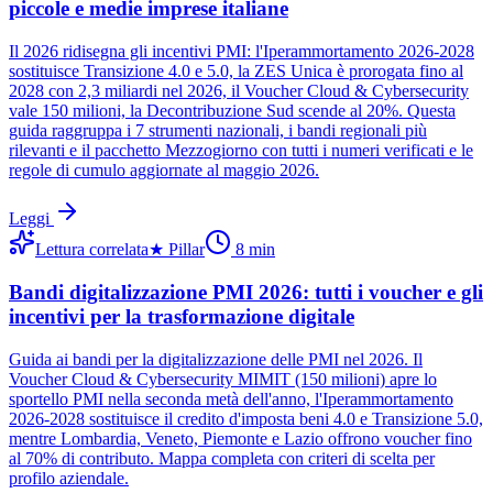
piccole e medie imprese italiane
Il 2026 ridisegna gli incentivi PMI: l'Iperammortamento 2026-2028
sostituisce Transizione 4.0 e 5.0, la ZES Unica è prorogata fino al
2028 con 2,3 miliardi nel 2026, il Voucher Cloud & Cybersecurity
vale 150 milioni, la Decontribuzione Sud scende al 20%. Questa
guida raggruppa i 7 strumenti nazionali, i bandi regionali più
rilevanti e il pacchetto Mezzogiorno con tutti i numeri verificati e le
regole di cumulo aggiornate al maggio 2026.
Leggi
Lettura correlata
★
Pillar
8
min
Bandi digitalizzazione PMI 2026: tutti i voucher e gli
incentivi per la trasformazione digitale
Guida ai bandi per la digitalizzazione delle PMI nel 2026. Il
Voucher Cloud & Cybersecurity MIMIT (150 milioni) apre lo
sportello PMI nella seconda metà dell'anno, l'Iperammortamento
2026-2028 sostituisce il credito d'imposta beni 4.0 e Transizione 5.0,
mentre Lombardia, Veneto, Piemonte e Lazio offrono voucher fino
al 70% di contributo. Mappa completa con criteri di scelta per
profilo aziendale.