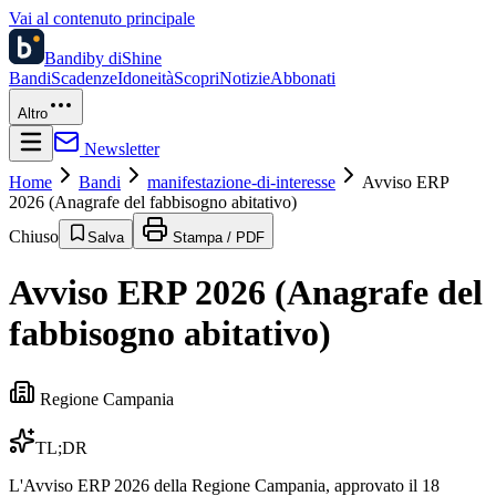
Vai al contenuto principale
Bandi
by diShine
Bandi
Scadenze
Idoneità
Scopri
Notizie
Abbonati
Altro
Newsletter
Home
Bandi
manifestazione-di-interesse
Avviso ERP
2026 (Anagrafe del fabbisogno abitativo)
Chiuso
Salva
Stampa / PDF
Avviso ERP 2026 (Anagrafe del
fabbisogno abitativo)
Regione Campania
TL;DR
L'Avviso ERP 2026 della Regione Campania, approvato il 18