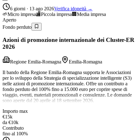
6 giorni · 13 ago 2026
Verifica idoneità →
🌱
Micro impresa
🏬
Piccola impresa
🏢
Media impresa
Aperto
Fondo perduto
Azioni di promozione internazionale dei Cluster-ER
2026
Regione Emilia-Romagna
Emilia-Romagna
Il bando della Regione Emilia-Romagna supporta le Associazioni
per lo sviluppo della Strategia di specializzazione intelligente (S3)
nelle azioni di promozione internazionale. Offre un contributo a
fondo perduto del 100% fino a 15.000 euro per coprire spese di
viaggio, eventi, materiali promozionali e consulenze. Le domande
sono aperte dal 20 aprile al 18 settembre 2026.
Importo max
€15k
da
€10k
Contributo
fino al 100%