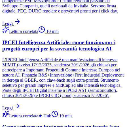
competenze PMI Mezzogiorno. I bandi regionali passano da
Sviluppo Campania, quelli nazionali da Invitalia. Servono firma
digitale, PEC, DURC regolare e preventivi pronti per i click day.
Leggi
Lettura correlata
10
min
IPCEI Intelligenza Artificiale: come funzionano i
progetti europei per la sovranità tecnologica AI
L'IPCEI Intelligenza Artificiale è una manifestazione di interesse
MIMIT (avviso 17/12/2025, scadenza 30/1/2026 già chiusa) per
partecipare a Importanti Progetti di Comune Interesse Europeo nel
settore AI. Finanzia R&S+Innovazione+First Industrial Deployment
in deroga al GBER, con claw-back sugli extra-profitti. Strumento
selettivo per grandi imprese e MidCap ad alta intensità tecnologica.
Parte degli IPCEI Digital insieme a IPCEI AST (semiconduttori,
chiuso 30/1/2026) e IPCEI CIC (cloud, scadenza 7/5/2026).
Leggi
Lettura correlata
★
Hub
10
min
Come scrivere un business plan per un bando (con