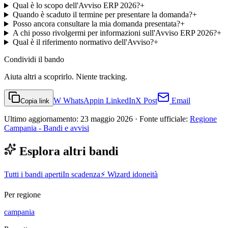
Qual è lo scopo dell'Avviso ERP 2026?
+
Quando è scaduto il termine per presentare la domanda?
+
Posso ancora consultare la mia domanda presentata?
+
A chi posso rivolgermi per informazioni sull'Avviso ERP 2026?
+
Qual è il riferimento normativo dell'Avviso?
+
Condividi
il bando
Aiuta altri a scoprirlo. Niente tracking.
W
WhatsApp
in
LinkedIn
X
Post
Email
Copia link
Ultimo aggiornamento:
23 maggio 2026
· Fonte ufficiale:
Regione
Campania - Bandi e avvisi
Esplora altri bandi
Tutti i bandi aperti
In scadenza
⚡ Wizard idoneità
Per regione
campania