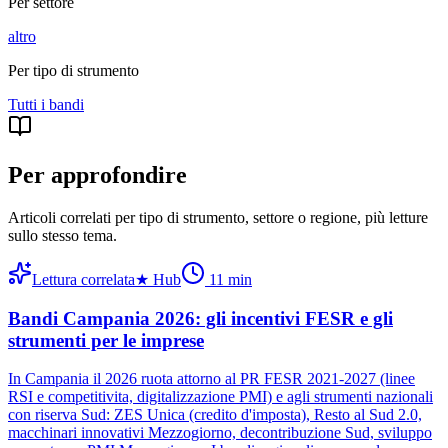
Per settore
altro
Per tipo di strumento
Tutti i
bandi
Per approfondire
Articoli correlati per tipo di strumento, settore o regione
, più letture
sullo stesso tema.
Lettura correlata
★
Hub
11
min
Bandi Campania 2026: gli incentivi FESR e gli
strumenti per le imprese
In Campania il 2026 ruota attorno al PR FESR 2021-2027 (linee
RSI e competitivita, digitalizzazione PMI) e agli strumenti nazionali
con riserva Sud: ZES Unica (credito d'imposta), Resto al Sud 2.0,
macchinari innovativi Mezzogiorno, decontribuzione Sud, sviluppo