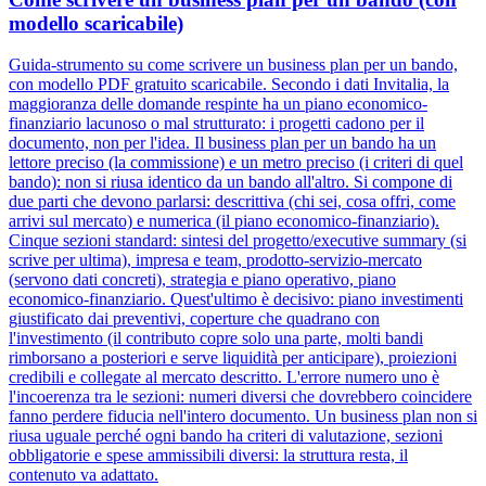
modello scaricabile)
Guida-strumento su come scrivere un business plan per un bando,
con modello PDF gratuito scaricabile. Secondo i dati Invitalia, la
maggioranza delle domande respinte ha un piano economico-
finanziario lacunoso o mal strutturato: i progetti cadono per il
documento, non per l'idea. Il business plan per un bando ha un
lettore preciso (la commissione) e un metro preciso (i criteri di quel
bando): non si riusa identico da un bando all'altro. Si compone di
due parti che devono parlarsi: descrittiva (chi sei, cosa offri, come
arrivi sul mercato) e numerica (il piano economico-finanziario).
Cinque sezioni standard: sintesi del progetto/executive summary (si
scrive per ultima), impresa e team, prodotto-servizio-mercato
(servono dati concreti), strategia e piano operativo, piano
economico-finanziario. Quest'ultimo è decisivo: piano investimenti
giustificato dai preventivi, coperture che quadrano con
l'investimento (il contributo copre solo una parte, molti bandi
rimborsano a posteriori e serve liquidità per anticipare), proiezioni
credibili e collegate al mercato descritto. L'errore numero uno è
l'incoerenza tra le sezioni: numeri diversi che dovrebbero coincidere
fanno perdere fiducia nell'intero documento. Un business plan non si
riusa uguale perché ogni bando ha criteri di valutazione, sezioni
obbligatorie e spese ammissibili diversi: la struttura resta, il
contenuto va adattato.