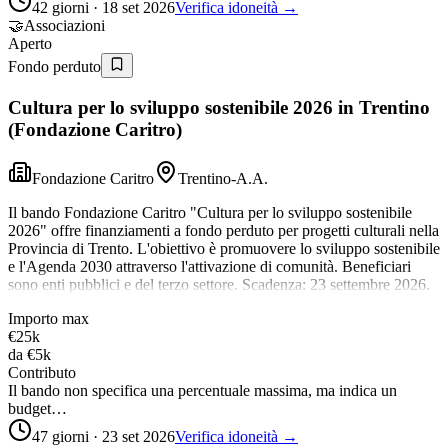
42 giorni · 18 set 2026
Verifica idoneità →
🤝
Associazioni
Aperto
Fondo perduto
Cultura per lo sviluppo sostenibile 2026 in Trentino
(Fondazione Caritro)
Fondazione Caritro
Trentino-A.A.
Il bando Fondazione Caritro "Cultura per lo sviluppo sostenibile
2026" offre finanziamenti a fondo perduto per progetti culturali nella
Provincia di Trento. L'obiettivo è promuovere lo sviluppo sostenibile
e l'Agenda 2030 attraverso l'attivazione di comunità. Beneficiari
sono enti pubblici e del terzo settore. Scadenza: 23 settembre 2026.
Importo max
€25k
da
€5k
Contributo
Il bando non specifica una percentuale massima, ma indica un
budget…
47 giorni · 23 set 2026
Verifica idoneità →