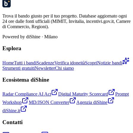
Trova il bando giusto per il tuo progetto. Database aggiornato ogni
24 ore dalle fonti ufficiali (MIMIT, Invitalia, incentivi.gov.it, Camere
di Commercio, Regioni).
Powered by
diShine
· Milano
Esplora
Home
Tutti i bandi
Scadenze
Verifica idoneità
Scopri
Notizie bandi
Strumenti gratuiti
Newsletter
Chi siamo
Ecosistema diShine
Radar Compliance AI Act
Digital Maturity Scorecard
Prompt
Workshop
MD/JSON Converter
Agenzia diShine
diShine.it
Contatti