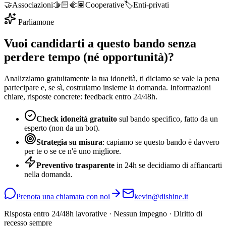
🤝
Associazioni
🫱🏻‍🫲🏽
Cooperative
🏷️
Enti-privati
Parliamone
Vuoi candidarti a questo bando senza
perdere tempo (né opportunità)?
Analizziamo gratuitamente la tua idoneità, ti diciamo se vale la pena
partecipare e, se sì, costruiamo insieme la domanda. Informazioni
chiare, risposte concrete: feedback entro 24/48h.
Check idoneità gratuito
sul bando specifico, fatto da un
esperto (non da un bot).
Strategia su misura
: capiamo se questo bando è davvero
per te o se ce n'è uno migliore.
Preventivo trasparente
in 24h se decidiamo di affiancarti
nella domanda.
Prenota una chiamata con noi
kevin@dishine.it
Risposta entro 24/48h lavorative · Nessun impegno · Diritto di
recesso sempre