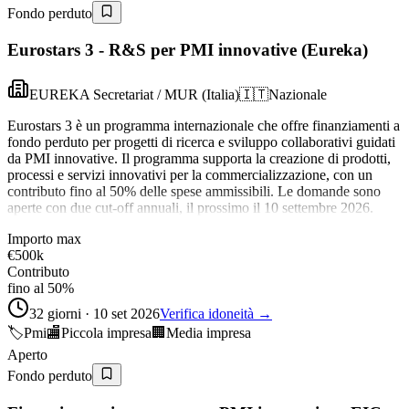
Fondo perduto
Eurostars 3 - R&S per PMI innovative (Eureka)
EUREKA Secretariat / MUR (Italia)
🇮🇹
Nazionale
Eurostars 3 è un programma internazionale che offre finanziamenti a
fondo perduto per progetti di ricerca e sviluppo collaborativi guidati
da PMI innovative. Il programma supporta la creazione di prodotti,
processi e servizi innovativi per la commercializzazione, con un
contributo fino al 50% delle spese ammissibili. Le domande sono
aperte con due cut-off annuali, il prossimo il 10 settembre 2026.
Importo max
€500k
Contributo
fino al 50%
32 giorni · 10 set 2026
Verifica idoneità →
🏷️
Pmi
🏬
Piccola impresa
🏢
Media impresa
Aperto
Fondo perduto