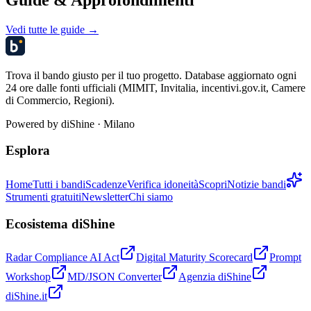
Vedi tutte le guide →
Trova il bando giusto per il tuo progetto. Database aggiornato ogni
24 ore dalle fonti ufficiali (MIMIT, Invitalia, incentivi.gov.it, Camere
di Commercio, Regioni).
Powered by
diShine
· Milano
Esplora
Home
Tutti i bandi
Scadenze
Verifica idoneità
Scopri
Notizie bandi
Strumenti gratuiti
Newsletter
Chi siamo
Ecosistema diShine
Radar Compliance AI Act
Digital Maturity Scorecard
Prompt
Workshop
MD/JSON Converter
Agenzia diShine
diShine.it