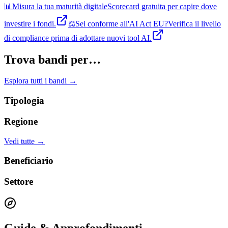
📊
Misura la tua maturità digitale
Scorecard gratuita per capire dove
investire i fondi.
⚖️
Sei conforme all'AI Act EU?
Verifica il livello
di compliance prima di adottare nuovi tool AI.
Trova bandi per…
Esplora tutti i bandi →
Tipologia
Regione
Vedi tutte →
Beneficiario
Settore
Guide & Approfondimenti