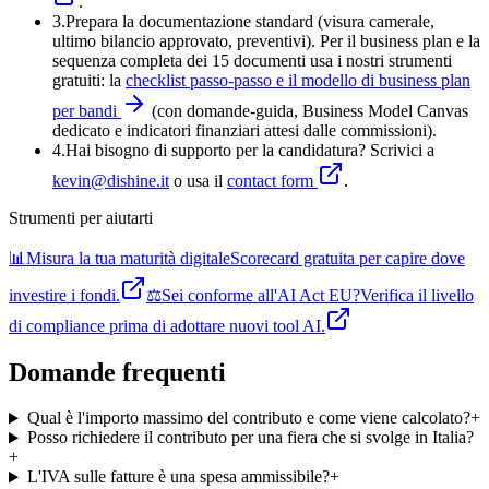
.
3
.
Prepara la documentazione standard (visura camerale,
ultimo bilancio approvato, preventivi). Per il business plan e la
sequenza completa dei 15 documenti usa i nostri strumenti
gratuiti: la
checklist passo-passo e il modello di business plan
per bandi
(con domande-guida, Business Model Canvas
dedicato e indicatori finanziari attesi dalle commissioni).
4
.
Hai bisogno di supporto per la candidatura? Scrivici a
kevin@dishine.it
o usa il
contact form
.
Strumenti per aiutarti
📊
Misura la tua maturità digitale
Scorecard gratuita per capire dove
investire i fondi.
⚖️
Sei conforme all'AI Act EU?
Verifica il livello
di compliance prima di adottare nuovi tool AI.
Domande frequenti
Qual è l'importo massimo del contributo e come viene calcolato?
+
Posso richiedere il contributo per una fiera che si svolge in Italia?
+
L'IVA sulle fatture è una spesa ammissibile?
+