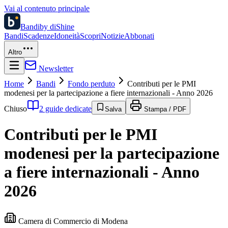
Vai al contenuto principale
Bandi
by diShine
Bandi
Scadenze
Idoneità
Scopri
Notizie
Abbonati
Altro
Newsletter
Home
Bandi
Fondo perduto
Contributi per le PMI
modenesi per la partecipazione a fiere internazionali - Anno 2026
Chiuso
2 guide dedicate
Salva
Stampa / PDF
Contributi per le PMI
modenesi per la partecipazione
a fiere internazionali - Anno
2026
Camera di Commercio di Modena