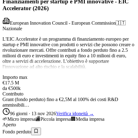
Finanziamenti per startup e PMI innovative - EIC
Accelerator (2026)
European Innovation Council - European Commission
🇮🇹
Nazionale
L'EIC Accelerator è un programma di finanziamento europeo per
startup e PMI innovative con prodotti o servizi che possono creare o
rivoluzionare mercati. Offre contributi a fondo perduto fino a 2.5
milioni di euro e investimenti in equity fino a 10 milioni di euro,
oltre a servizi di accelerazione. L'obiettivo è supportare
l'innovazione ad alto rischio e la scalabilità.
Importo max
€17.5 M
da
€500k
Contributo
Grant (fondo perduto) fino a €2,5M al 100% dei costi R&D
ammissibili…
96 giorni · 13 nov 2026
Verifica idoneità →
🌱
Micro impresa
🏬
Piccola impresa
🏢
Media impresa
Aperto
Fondo perduto