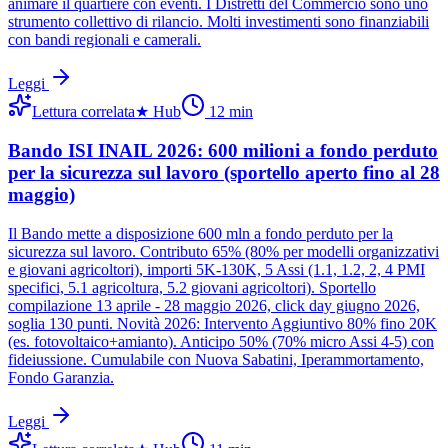
animare il quartiere con eventi. I Distretti del Commercio sono uno
strumento collettivo di rilancio. Molti investimenti sono finanziabili
con bandi regionali e camerali.
Leggi
Lettura correlata
★
Hub
12
min
Bando ISI INAIL 2026: 600 milioni a fondo perduto
per la sicurezza sul lavoro (sportello aperto fino al 28
maggio)
Il Bando mette a disposizione 600 mln a fondo perduto per la
sicurezza sul lavoro. Contributo 65% (80% per modelli organizzativi
e giovani agricoltori), importi 5K-130K, 5 Assi (1.1, 1.2, 2, 4 PMI
specifici, 5.1 agricoltura, 5.2 giovani agricoltori). Sportello
compilazione 13 aprile - 28 maggio 2026, click day giugno 2026,
soglia 130 punti. Novità 2026: Intervento Aggiuntivo 80% fino 20K
(es. fotovoltaico+amianto). Anticipo 50% (70% micro Assi 4-5) con
fideiussione. Cumulabile con Nuova Sabatini, Iperammortamento,
Fondo Garanzia.
Leggi