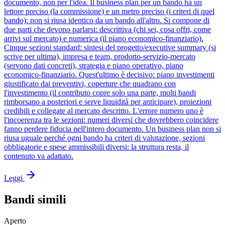
documento, non per l'idea. Il business plan per un bando ha un
lettore preciso (la commissione) e un metro preciso (i criteri di quel
bando): non si riusa identico da un bando all'altro. Si compone di
due parti che devono parlarsi: descrittiva (chi sei, cosa offri, come
arrivi sul mercato) e numerica (il piano economico-finanziario).
Cinque sezioni standard: sintesi del progetto/executive summary (si
scrive per ultima), impresa e team, prodotto-servizio-mercato
(servono dati concreti), strategia e piano operativo, piano
economico-finanziario. Quest'ultimo è decisivo: piano investimenti
giustificato dai preventivi, coperture che quadrano con
l'investimento (il contributo copre solo una parte, molti bandi
rimborsano a posteriori e serve liquidità per anticipare), proiezioni
credibili e collegate al mercato descritto. L'errore numero uno è
l'incoerenza tra le sezioni: numeri diversi che dovrebbero coincidere
fanno perdere fiducia nell'intero documento. Un business plan non si
riusa uguale perché ogni bando ha criteri di valutazione, sezioni
obbligatorie e spese ammissibili diversi: la struttura resta, il
contenuto va adattato.
Leggi
Bandi simili
Aperto