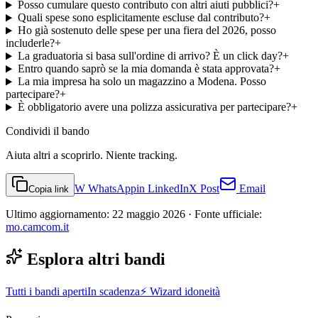
Posso cumulare questo contributo con altri aiuti pubblici?
+
Quali spese sono esplicitamente escluse dal contributo?
+
Ho già sostenuto delle spese per una fiera del 2026, posso
includerle?
+
La graduatoria si basa sull'ordine di arrivo? È un click day?
+
Entro quando saprò se la mia domanda è stata approvata?
+
La mia impresa ha solo un magazzino a Modena. Posso
partecipare?
+
È obbligatorio avere una polizza assicurativa per partecipare?
+
Condividi
il bando
Aiuta altri a scoprirlo. Niente tracking.
W
WhatsApp
in
LinkedIn
X
Post
Email
Copia link
Ultimo aggiornamento:
22 maggio 2026
· Fonte ufficiale:
mo.camcom.it
Esplora altri bandi
Tutti i bandi aperti
In scadenza
⚡ Wizard idoneità