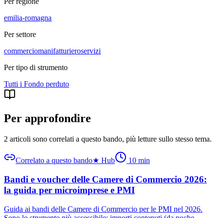
Per regione
emilia-romagna
Per settore
commercio
manifatturiero
servizi
Per tipo di strumento
Tutti i
Fondo perduto
Per approfondire
2 articoli sono correlati a questo bando
, più letture sullo stesso tema.
Correlato a questo bando
★
Hub
10
min
Bandi e voucher delle Camere di Commercio 2026:
la guida per microimprese e PMI
Guida ai bandi delle Camere di Commercio per le PMI nel 2026.
Sono lo strumento più accessibile: importi contenuti (da poche