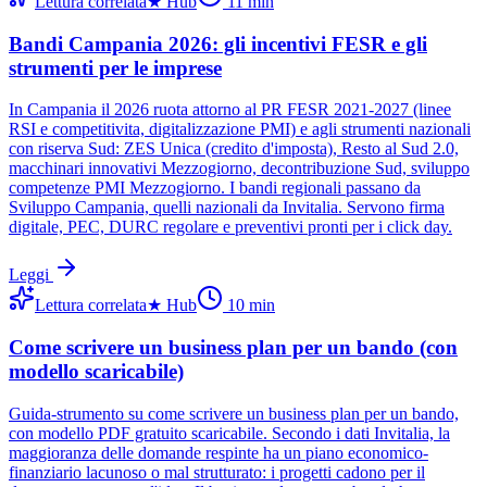
Lettura correlata
★
Hub
11
min
Bandi Campania 2026: gli incentivi FESR e gli
strumenti per le imprese
In Campania il 2026 ruota attorno al PR FESR 2021-2027 (linee
RSI e competitivita, digitalizzazione PMI) e agli strumenti nazionali
con riserva Sud: ZES Unica (credito d'imposta), Resto al Sud 2.0,
macchinari innovativi Mezzogiorno, decontribuzione Sud, sviluppo
competenze PMI Mezzogiorno. I bandi regionali passano da
Sviluppo Campania, quelli nazionali da Invitalia. Servono firma
digitale, PEC, DURC regolare e preventivi pronti per i click day.
Leggi
Lettura correlata
★
Hub
10
min
Come scrivere un business plan per un bando (con
modello scaricabile)
Guida-strumento su come scrivere un business plan per un bando,
con modello PDF gratuito scaricabile. Secondo i dati Invitalia, la
maggioranza delle domande respinte ha un piano economico-
finanziario lacunoso o mal strutturato: i progetti cadono per il