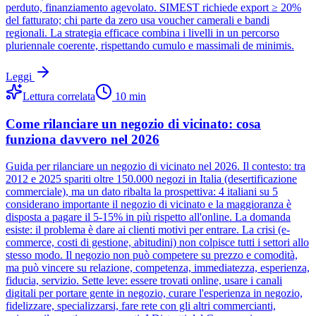
perduto, finanziamento agevolato. SIMEST richiede export ≥ 20%
del fatturato; chi parte da zero usa voucher camerali e bandi
regionali. La strategia efficace combina i livelli in un percorso
pluriennale coerente, rispettando cumulo e massimali de minimis.
Leggi
Lettura correlata
10
min
Come rilanciare un negozio di vicinato: cosa
funziona davvero nel 2026
Guida per rilanciare un negozio di vicinato nel 2026. Il contesto: tra
2012 e 2025 spariti oltre 150.000 negozi in Italia (desertificazione
commerciale), ma un dato ribalta la prospettiva: 4 italiani su 5
considerano importante il negozio di vicinato e la maggioranza è
disposta a pagare il 5-15% in più rispetto all'online. La domanda
esiste: il problema è dare ai clienti motivi per entrare. La crisi (e-
commerce, costi di gestione, abitudini) non colpisce tutti i settori allo
stesso modo. Il negozio non può competere su prezzo e comodità,
ma può vincere su relazione, competenza, immediatezza, esperienza,
fiducia, servizio. Sette leve: essere trovati online, usare i canali
digitali per portare gente in negozio, curare l'esperienza in negozio,
fidelizzare, specializzarsi, fare rete con gli altri commercianti,