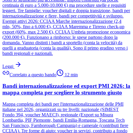
centinaia di euro a 5.000-10.000 €) ma procedure snelle e requisiti
leggeri. Tre famiglie: voucher digitali e doppia transizione, bandi per
internazionalizzazione e fiere, bandi per competitività e sviluppo.
Esempi attivi 2026: CCIAA Marche internazionalizzazione (2,4
mln, 50%, fino a 6.000 €), CCIAA Maremma e Tirreno check-up
export (60%, max 2.500 €), CCIAA Umbria promozione economica
(200.000 €). Funzionano a rimborso: le spese partono dopo la
domanda. Vanno distinti i bandi a sportello (conta la velocità) da
quelli a graduatoria (conta la qualità). Sono il primo gradino verso i
bandi regionali e nazionali.
Leggi
Correlato a questo bando
12
min
Bandi internazionalizzazione ed export PMI 2026: la
mappa completa per scegliere lo strumento giusto
Mappa completa dei bandi per l'internazionalizzazione delle PMI
italiane nel 2026, organizzati su tre livelli: nazionale (SIMEST
Fondo 394, voucher MAECI), regionale (Export su Misura
Lombardia, PIF Piemonte, bandi Emilia-Romagna, Toscana Tech
San Francisco, Farnborough Campania) e camerale (contributi fiere
CCIAA). Tre forme di aiuto: voucher in servizi, contributo a fondo