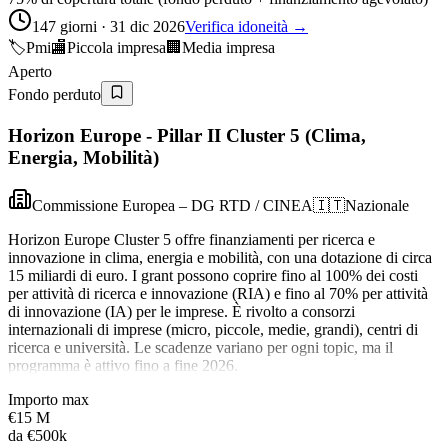
147 giorni · 31 dic 2026
Verifica idoneità →
🏷️
Pmi
🏬
Piccola impresa
🏢
Media impresa
Aperto
Fondo perduto
Horizon Europe - Pillar II Cluster 5 (Clima,
Energia, Mobilità)
Commissione Europea – DG RTD / CINEA
🇮🇹
Nazionale
Horizon Europe Cluster 5 offre finanziamenti per ricerca e
innovazione in clima, energia e mobilità, con una dotazione di circa
15 miliardi di euro. I grant possono coprire fino al 100% dei costi
per attività di ricerca e innovazione (RIA) e fino al 70% per attività
di innovazione (IA) per le imprese. È rivolto a consorzi
internazionali di imprese (micro, piccole, medie, grandi), centri di
ricerca e università. Le scadenze variano per ogni topic, ma il
programma è attivo fino a fine 2026.
Importo max
€15 M
da
€500k