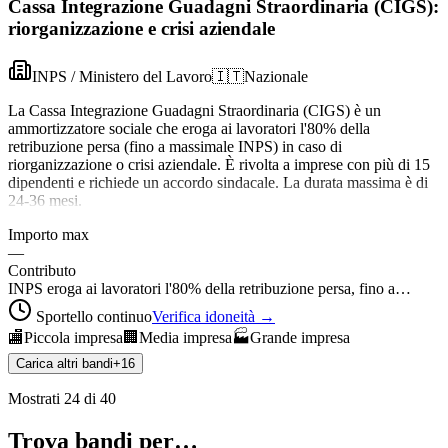
Cassa Integrazione Guadagni Straordinaria (CIGS):
riorganizzazione e crisi aziendale
INPS / Ministero del Lavoro
🇮🇹
Nazionale
La Cassa Integrazione Guadagni Straordinaria (CIGS) è un
ammortizzatore sociale che eroga ai lavoratori l'80% della
retribuzione persa (fino a massimale INPS) in caso di
riorganizzazione o crisi aziendale. È rivolta a imprese con più di 15
dipendenti e richiede un accordo sindacale. La durata massima è di
24-36 mesi.
Importo max
—
Contributo
INPS eroga ai lavoratori l'80% della retribuzione persa, fino a…
Sportello continuo
Verifica idoneità →
🏬
Piccola impresa
🏢
Media impresa
🏭
Grande impresa
Carica altri bandi
+
16
Mostrati
24
di
40
Trova bandi per…