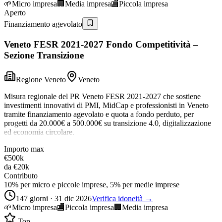
🌱
Micro impresa
🏢
Media impresa
🏬
Piccola impresa
Aperto
Finanziamento agevolato
Veneto FESR 2021-2027 Fondo Competitività –
Sezione Transizione
Regione Veneto
Veneto
Misura regionale del PR Veneto FESR 2021-2027 che sostiene
investimenti innovativi di PMI, MidCap e professionisti in Veneto
tramite finanziamento agevolato e quota a fondo perduto, per
progetti da 20.000€ a 500.000€ su transizione 4.0, digitalizzazione
ed economia circolare.
Importo max
€500k
da
€20k
Contributo
10% per micro e piccole imprese, 5% per medie imprese
147 giorni · 31 dic 2026
Verifica idoneità →
🌱
Micro impresa
🏬
Piccola impresa
🏢
Media impresa
Top