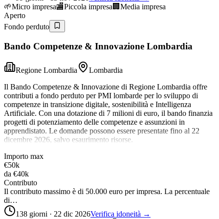
🌱
Micro impresa
🏬
Piccola impresa
🏢
Media impresa
Aperto
Fondo perduto
Bando Competenze & Innovazione Lombardia
Regione Lombardia
Lombardia
Il Bando Competenze & Innovazione di Regione Lombardia offre
contributi a fondo perduto per PMI lombarde per lo sviluppo di
competenze in transizione digitale, sostenibilità e Intelligenza
Artificiale. Con una dotazione di 7 milioni di euro, il bando finanzia
progetti di potenziamento delle competenze e assunzioni in
apprendistato. Le domande possono essere presentate fino al 22
dicembre 2026, salvo esaurimento risorse.
Importo max
€50k
da
€40k
Contributo
Il contributo massimo è di 50.000 euro per impresa. La percentuale
di…
138 giorni · 22 dic 2026
Verifica idoneità →