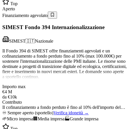
Top
Aperto
Finanziamento agevolato
SIMEST Fondo 394 Internazionalizzazione
SIMEST
🇮🇹
Nazionale
Il Fondo 394 di SIMEST offre finanziamenti agevolati e un
cofinanziamento a fondo perduto fino al 10% (max 100.000€) per
sostenere l'internazionalizzazione delle PMI italiane. Le risorse sono
destinate a progetti di transizione digitale ed ecologica, certificazioni,
fiere e inserimento in nuovi mercati esteri. Le domande sono aperte
a sportello continuo.
Importo max
€4 M
da
€10k
Contributo
Il cofinanziamento a fondo perduto è fino al 10% dell'importo del…
♾️
Sempre aperto (sportello)
Verifica idoneità →
🌱
Micro impresa
🏢
Media impresa
🏭
Grande impresa
Top