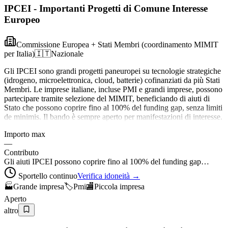
IPCEI - Importanti Progetti di Comune Interesse
Europeo
Commissione Europea + Stati Membri (coordinamento MIMIT
per Italia)
🇮🇹
Nazionale
Gli IPCEI sono grandi progetti paneuropei su tecnologie strategiche
(idrogeno, microelettronica, cloud, batterie) cofinanziati da più Stati
Membri. Le imprese italiane, incluse PMI e grandi imprese, possono
partecipare tramite selezione del MIMIT, beneficiando di aiuti di
Stato che possono coprire fino al 100% del funding gap, senza limiti
de minimis. Il bando è sempre aperto per manifestazioni di interesse.
Importo max
—
Contributo
Gli aiuti IPCEI possono coprire fino al 100% del funding gap…
Sportello continuo
Verifica idoneità →
🏭
Grande impresa
🏷️
Pmi
🏬
Piccola impresa
Aperto
altro