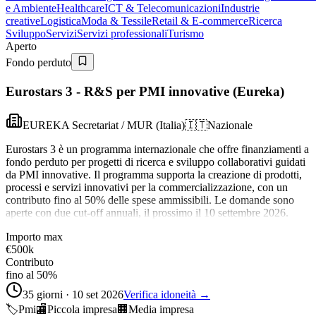
e Ambiente
Healthcare
ICT & Telecomunicazioni
Industrie
creative
Logistica
Moda & Tessile
Retail & E-commerce
Ricerca
Sviluppo
Servizi
Servizi professionali
Turismo
Aperto
Fondo perduto
Eurostars 3 - R&S per PMI innovative (Eureka)
EUREKA Secretariat / MUR (Italia)
🇮🇹
Nazionale
Eurostars 3 è un programma internazionale che offre finanziamenti a
fondo perduto per progetti di ricerca e sviluppo collaborativi guidati
da PMI innovative. Il programma supporta la creazione di prodotti,
processi e servizi innovativi per la commercializzazione, con un
contributo fino al 50% delle spese ammissibili. Le domande sono
aperte con due cut-off annuali, il prossimo il 10 settembre 2026.
Importo max
€500k
Contributo
fino al 50%
35 giorni · 10 set 2026
Verifica idoneità →
🏷️
Pmi
🏬
Piccola impresa
🏢
Media impresa