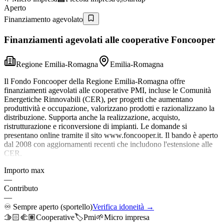
Aperto
Finanziamento agevolato
Finanziamenti agevolati alle cooperative Foncooper
Regione Emilia-Romagna
Emilia-Romagna
Il Fondo Foncooper della Regione Emilia-Romagna offre
finanziamenti agevolati alle cooperative PMI, incluse le Comunità
Energetiche Rinnovabili (CER), per progetti che aumentano
produttività e occupazione, valorizzano prodotti e razionalizzano la
distribuzione. Supporta anche la realizzazione, acquisto,
ristrutturazione e riconversione di impianti. Le domande si
presentano online tramite il sito www.foncooper.it. Il bando è aperto
dal 2008 con aggiornamenti recenti che includono l'estensione alle
CER.
Importo max
—
Contributo
—
♾️
Sempre aperto (sportello)
Verifica idoneità →
🫱🏻‍🫲🏽
Cooperative
🏷️
Pmi
🌱
Micro impresa