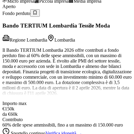
🌱
Micro impresa
🏬
Piccola impresa
🏢
Media impresa
Aperto
Fondo perduto
Bando TERTIUM Lombardia Tessile Moda
Regione Lombardia
Lombardia
Il Bando TERTIUM Lombardia 2026 offre contributi a fondo
perduto fino al 60% delle spese ammissibili, con un massimo di
150.000 euro per azienda. È rivolto alle PMI del settore tessile,
moda e accessorio con sede in Lombardia e almeno due bilanci
depositati. Finanzia progetti di transizione ecologica, digitalizzazione
e sviluppo commerciale, con un investimento minimo di 60.000 euro
e massimo di 500.000 euro. La dotazione complessiva è di 3,5
milioni di euro. La data di apertura è il 2 aprile 2026, mentre la data
di chiusura è l'11 aprile 2026.
Importo max
€150k
da
€60k
Contributo
60% delle spese ammissibili, fino a un massimo di 150.000 euro
Sportello continuo
Verifica idoneità →