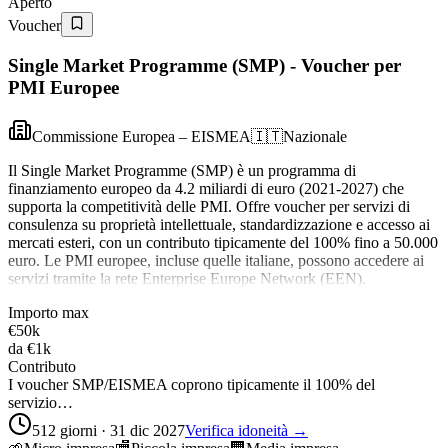
Aperto
Voucher
Single Market Programme (SMP) - Voucher per
PMI Europee
Commissione Europea – EISMEA
🇮🇹
Nazionale
Il Single Market Programme (SMP) è un programma di
finanziamento europeo da 4.2 miliardi di euro (2021-2027) che
supporta la competitività delle PMI. Offre voucher per servizi di
consulenza su proprietà intellettuale, standardizzazione e accesso ai
mercati esteri, con un contributo tipicamente del 100% fino a 50.000
euro. Le PMI europee, incluse quelle italiane, possono accedere ai
servizi tramite la rete Enterprise Europe Network (EEN).
Importo max
€50k
da
€1k
Contributo
I voucher SMP/EISMEA coprono tipicamente il 100% del
servizio…
512 giorni · 31 dic 2027
Verifica idoneità →