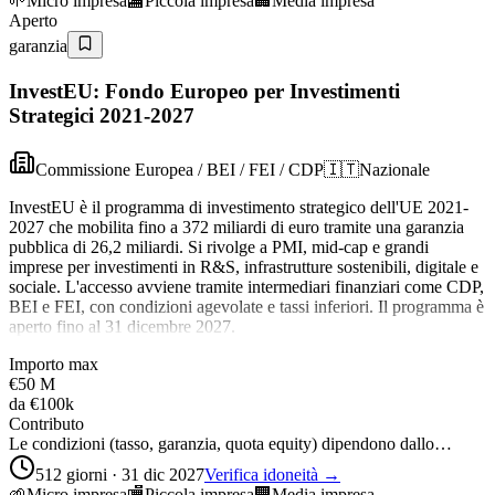
🌱
Micro impresa
🏬
Piccola impresa
🏢
Media impresa
Aperto
garanzia
InvestEU: Fondo Europeo per Investimenti
Strategici 2021-2027
Commissione Europea / BEI / FEI / CDP
🇮🇹
Nazionale
InvestEU è il programma di investimento strategico dell'UE 2021-
2027 che mobilita fino a 372 miliardi di euro tramite una garanzia
pubblica di 26,2 miliardi. Si rivolge a PMI, mid-cap e grandi
imprese per investimenti in R&S, infrastrutture sostenibili, digitale e
sociale. L'accesso avviene tramite intermediari finanziari come CDP,
BEI e FEI, con condizioni agevolate e tassi inferiori. Il programma è
aperto fino al 31 dicembre 2027.
Importo max
€50 M
da
€100k
Contributo
Le condizioni (tasso, garanzia, quota equity) dipendono dallo…
512 giorni · 31 dic 2027
Verifica idoneità →
🌱
Micro impresa
🏬
Piccola impresa
🏢
Media impresa