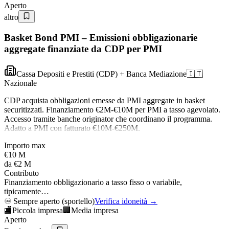
Aperto
altro
Basket Bond PMI – Emissioni obbligazionarie
aggregate finanziate da CDP per PMI
Cassa Depositi e Prestiti (CDP) + Banca Mediazione
🇮🇹
Nazionale
CDP acquista obbligazioni emesse da PMI aggregate in basket
securitizzati. Finanziamento €2M-€10M per PMI a tasso agevolato.
Accesso tramite banche originator che coordinano il programma.
Adatto a PMI con fatturato €10M-€250M.
Importo max
€10 M
da
€2 M
Contributo
Finanziamento obbligazionario a tasso fisso o variabile,
tipicamente…
♾️
Sempre aperto (sportello)
Verifica idoneità →
🏬
Piccola impresa
🏢
Media impresa
Aperto