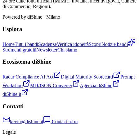
24 ore dalle fonti ufficiali (MIMIT, Invitalia, incentivi.gov.it, Camere
di Commercio, Regioni).
Powered by
diShine
· Milano
Esplora
Home
Tutti i bandi
Scadenze
Verifica idoneità
Scopri
Notizie bandi
Strumenti gratuiti
Newsletter
Chi siamo
Ecosistema diShine
Radar Compliance AI Act
Digital Maturity Scorecard
Prompt
Workshop
MD/JSON Converter
Agenzia diShine
diShine.it
Contatti
kevin@dishine.it
Contact form
Legale