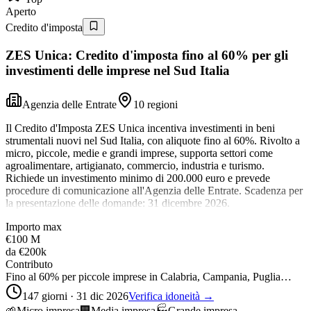
Aperto
Credito d'imposta
ZES Unica: Credito d'imposta fino al 60% per gli
investimenti delle imprese nel Sud Italia
Agenzia delle Entrate
10 regioni
Il Credito d'Imposta ZES Unica incentiva investimenti in beni
strumentali nuovi nel Sud Italia, con aliquote fino al 60%. Rivolto a
micro, piccole, medie e grandi imprese, supporta settori come
agroalimentare, artigianato, commercio, industria e turismo.
Richiede un investimento minimo di 200.000 euro e prevede
procedure di comunicazione all'Agenzia delle Entrate. Scadenza per
la presentazione delle domande: 31 dicembre 2026.
Importo max
€100 M
da
€200k
Contributo
Fino al 60% per piccole imprese in Calabria, Campania, Puglia…
147 giorni · 31 dic 2026
Verifica idoneità →
🌱
Micro impresa
🏢
Media impresa
🏭
Grande impresa