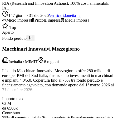
RIA (Research and Innovation Actions): 100% costi ammissibili.
IA…
147 giorni · 31 dic 2026
Verifica idoneità →
🌱
Micro impresa
🏬
Piccola impresa
🏢
Media impresa
Top
Aperto
Fondo perduto
Macchinari Innovativi Mezzogiorno
Invitalia / MIMIT
8 regioni
Il bando Macchinari Innovativi Mezzogiorno offre 280 milioni di
euro per PMI del Sud Italia, finanziando investimenti in macchinari
e impianti 4.0/5.0. Copertura fino al 75% tra fondo perduto e
finanziamento agevolato, con domande aperte dal 1° marzo 2026 al
31 dicembre 2026.
Importo max
€3 M
da
€500k
Contributo
75% di copertura totale (fondo perduto + finanziamento agevolato)