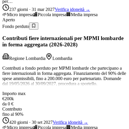
per…
237 giorni · 31 mar 2027
Verifica idoneità →
🌱
Micro impresa
🏬
Piccola impresa
🏢
Media impresa
Aperto
Fondo perduto
Contributi fiere internazionali per MPMI lombarde
in forma aggregata (2026-2028)
Regione Lombardia
Lombardia
Contributi a fondo perduto per MPMI lombarde che partecipano a
fiere internazionali in forma aggregata. Finanziamento del 90% delle
spese ammissibili, fino a 200.000 euro per partenariato. Domande
dal 19/05/2026 al 30/09/2027, procedura a sportello.
Importo max
€200k
da
0 €
Contributo
fino al 90%
420 giorni · 30 set 2027
Verifica idoneità →
🌱
Micro impresa
🏬
Piccola impresa
🏢
Media impresa