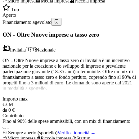
🌱
Micro impresa
🏢
Media impresa
🏬
Piccola impresa
Top
Aperto
Finanziamento agevolato
ON - Oltre Nuove imprese a tasso zero
Invitalia
🇮🇹
Nazionale
ON - Oltre Nuove imprese a tasso zero di Invitalia è un incentivo
nazionale per la creazione e lo sviluppo di imprese a prevalente
partecipazione giovanile (18-35 anni) o femminile. Offre un mix di
finanziamento a tasso zero e fondo perduto, coprendo fino al 90% di
progetti fino a 3 milioni di euro. Le domande sono aperte dal 2021
in modalità a sportello.
Importo max
€3 M
da
0 €
Contributo
Fino al 90% delle spese ammissibili, con un mix di finanziamento
a…
♾️
Sempre aperto (sportello)
Verifica idoneità →
🌱
Micro impresa
🏬
Piccola impresa
🚀
Startup