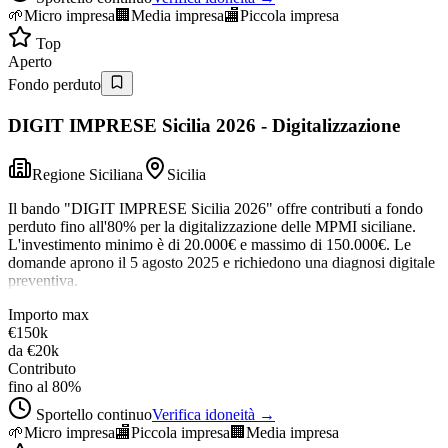
🌱
Micro impresa
🏢
Media impresa
🏬
Piccola impresa
Top
Aperto
Fondo perduto
DIGIT IMPRESE Sicilia 2026 - Digitalizzazione
Regione Siciliana
Sicilia
Il bando "DIGIT IMPRESE Sicilia 2026" offre contributi a fondo
perduto fino all'80% per la digitalizzazione delle MPMI siciliane.
L'investimento minimo è di 20.000€ e massimo di 150.000€. Le
domande aprono il 5 agosto 2025 e richiedono una diagnosi digitale
preventiva.
Importo max
€150k
da
€20k
Contributo
fino al 80%
Sportello continuo
Verifica idoneità →
🌱
Micro impresa
🏬
Piccola impresa
🏢
Media impresa