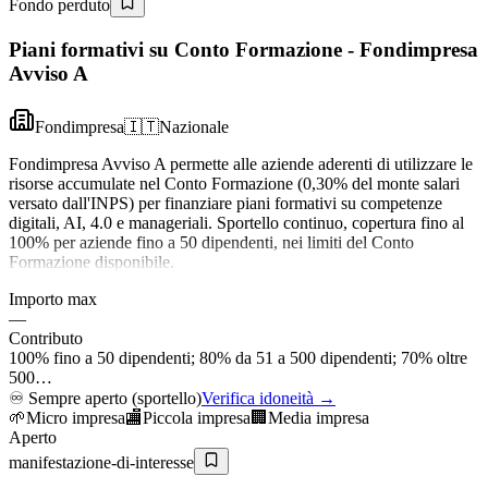
Fondo perduto
Piani formativi su Conto Formazione - Fondimpresa
Avviso A
Fondimpresa
🇮🇹
Nazionale
Fondimpresa Avviso A permette alle aziende aderenti di utilizzare le
risorse accumulate nel Conto Formazione (0,30% del monte salari
versato dall'INPS) per finanziare piani formativi su competenze
digitali, AI, 4.0 e manageriali. Sportello continuo, copertura fino al
100% per aziende fino a 50 dipendenti, nei limiti del Conto
Formazione disponibile.
Importo max
—
Contributo
100% fino a 50 dipendenti; 80% da 51 a 500 dipendenti; 70% oltre
500…
♾️
Sempre aperto (sportello)
Verifica idoneità →
🌱
Micro impresa
🏬
Piccola impresa
🏢
Media impresa
Aperto
manifestazione-di-interesse