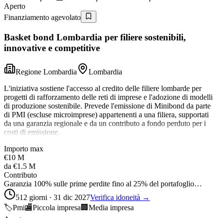
Aperto
Finanziamento agevolato
Basket bond Lombardia per filiere sostenibili,
innovative e competitive
Regione Lombardia
Lombardia
L'iniziativa sostiene l'accesso al credito delle filiere lombarde per
progetti di rafforzamento delle reti di imprese e l'adozione di modelli
di produzione sostenibile. Prevede l'emissione di Minibond da parte
di PMI (escluse microimprese) appartenenti a una filiera, supportati
da una garanzia regionale e da un contributo a fondo perduto per i
costi di emissione.
Importo max
€10 M
da
€1.5 M
Contributo
Garanzia 100% sulle prime perdite fino al 25% del portafoglio…
512 giorni · 31 dic 2027
Verifica idoneità →
🏷️
Pmi
🏬
Piccola impresa
🏢
Media impresa