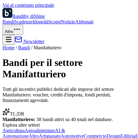
Vai al contenuto principale
Bandi
by diShine
Bandi
Scadenze
Idoneità
Scopri
Notizie
Abbonati
Altro
Newsletter
Home
/
Bandi
/
Manifatturiero
Bandi per il settore
Manifatturiero
Tutti gli incentivi pubblici dedicati alle imprese del settore
Manifatturiero
: voucher, crediti d'imposta, fondi perduti,
finanziamenti agevolati.
TL;DR
Manifatturiero
:
38
bandi attivi su
40
totali nel database.
Esplora altre
settori
Agricoltura
Agroalimentare
AI &
Automazione
Altro
Artigianato
Automotive
Commercio
Design
Edilizia
E