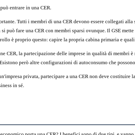
 può entrare in una CER.
rtante. Tutti i membri di una CER devono essere collegati alla s
n si può fare una CER con membri sparsi ovunque. Il GSE mette 
ollo è proprio questo: capire la propria cabina primaria e quali a
e CER, la partecipazione delle imprese in qualità di membri è r
Esistono però altre configurazioni di autoconsumo che possono 
un'impresa privata, partecipare a una CER non deve costituire la
iness in sé.
 economico porta una CER? I benefici sono di due tipi, e vanno t