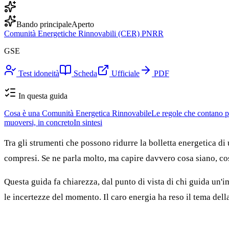
Bando principale
Aperto
Comunità Energetiche Rinnovabili (CER) PNRR
GSE
Test idoneità
Scheda
Ufficiale
PDF
In questa guida
Cosa è una Comunità Energetica Rinnovabile
Le regole che contano p
muoversi, in concreto
In sintesi
Tra gli strumenti che possono ridurre la bolletta energetica d
compresi. Se ne parla molto, ma capire davvero cosa siano, cos
Questa guida fa chiarezza, dal punto di vista di chi guida un'im
le incertezze del momento. Il caro energia ha reso il tema della