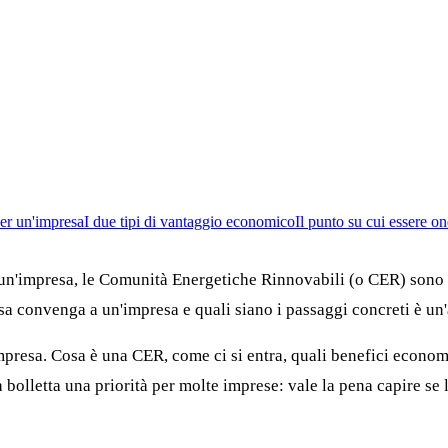
er un'impresa
I due tipi di vantaggio economico
Il punto su cui essere on
i un'impresa, le Comunità Energetiche Rinnovabili (o CER) sono 
a convenga a un'impresa e quali siano i passaggi concreti è un'
presa. Cosa è una CER, come ci si entra, quali benefici economici
 bolletta una priorità per molte imprese: vale la pena capire se 