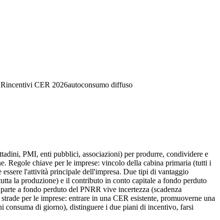
ER
incentivi CER 2026
autoconsumo diffuso
ini, PMI, enti pubblici, associazioni) per produrre, condividere e
e. Regole chiave per le imprese: vincolo della cabina primaria (tutti i
ere l'attività principale dell'impresa. Due tipi di vantaggio
tutta la produzione) e il contributo in conto capitale a fondo perduto
6 la parte a fondo perduto del PNRR vive incertezza (scadenza
Tre strade per le imprese: entrare in una CER esistente, promuoverne una
 consuma di giorno), distinguere i due piani di incentivo, farsi