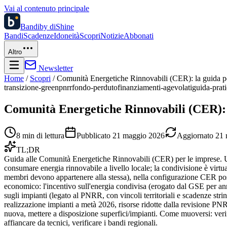
Vai al contenuto principale
Bandi
by diShine
Bandi
Scadenze
Idoneità
Scopri
Notizie
Abbonati
Altro
Newsletter
Home
/
Scopri
/
Comunità Energetiche Rinnovabili (CER): la guida pe
transizione-green
pnrr
fondo-perduto
finanziamenti-agevolati
guida-prat
Comunità Energetiche Rinnovabili (CER): 
8
min di lettura
Pubblicato
21 maggio 2026
Aggiornato
21 
TL;DR
Guida alle Comunità Energetiche Rinnovabili (CER) per le imprese. Un
consumare energia rinnovabile a livello locale; la condivisione è virtua
membri devono appartenere alla stessa), nella configurazione CER poss
economico: l'incentivo sull'energia condivisa (erogato dal GSE per anni,
sugli impianti (legato al PNRR, con vincoli territoriali e scadenze stri
realizzazione impianti a metà 2026, risorse ridotte dalla revisione PNR
nuova, mettere a disposizione superfici/impianti. Come muoversi: verifi
affiancare da tecnici, verificare i bandi regionali.