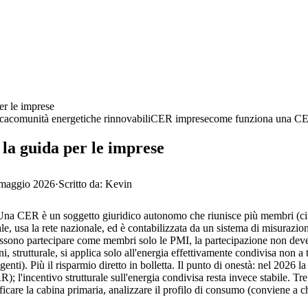
r le imprese
ica
comunità energetiche rinnovabili
CER imprese
come funziona una C
la guida per le imprese
maggio 2026
·
Scritto da:
Kevin
a CER è un soggetto giuridico autonomo che riunisce più membri (cittad
le, usa la rete nazionale, ed è contabilizzata da un sistema di misurazion
ono partecipare come membri solo le PMI, la partecipazione non deve ess
 strutturale, si applica solo all'energia effettivamente condivisa non a 
ngenti). Più il risparmio diretto in bolletta. Il punto di onestà: nel 202
R); l'incentivo strutturale sull'energia condivisa resta invece stabile. 
care la cabina primaria, analizzare il profilo di consumo (conviene a chi