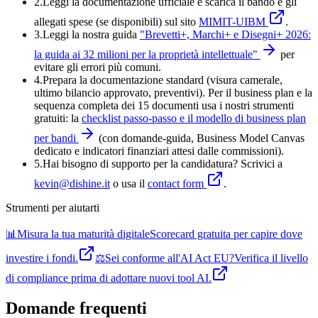
2.
Leggi la documentazione ufficiale e
scarica il bando
e gli
allegati spese (se disponibili) sul sito
MIMIT-UIBM
.
3.
Leggi la nostra guida
"
Brevetti+, Marchi+ e Disegni+ 2026:
la guida ai 32 milioni per la proprietà intellettuale
"
per
evitare gli errori più comuni.
4
.
Prepara la documentazione standard (visura camerale,
ultimo bilancio approvato, preventivi). Per il business plan e la
sequenza completa dei 15 documenti usa i nostri strumenti
gratuiti: la
checklist passo-passo e il modello di business plan
per bandi
(con domande-guida, Business Model Canvas
dedicato e indicatori finanziari attesi dalle commissioni).
5
.
Hai bisogno di supporto per la candidatura? Scrivici a
kevin@dishine.it
o usa il
contact form
.
Strumenti per aiutarti
📊
Misura la tua maturità digitale
Scorecard gratuita per capire dove
investire i fondi.
⚖️
Sei conforme all'AI Act EU?
Verifica il livello
di compliance prima di adottare nuovi tool AI.
Domande frequenti