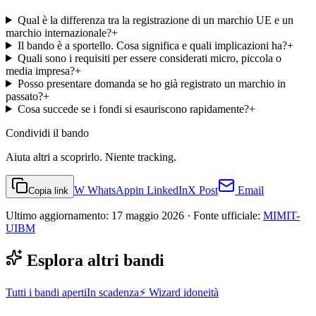
Qual è la differenza tra la registrazione di un marchio UE e un
marchio internazionale?
+
Il bando è a sportello. Cosa significa e quali implicazioni ha?
+
Quali sono i requisiti per essere considerati micro, piccola o
media impresa?
+
Posso presentare domanda se ho già registrato un marchio in
passato?
+
Cosa succede se i fondi si esauriscono rapidamente?
+
Condividi
il bando
Aiuta altri a scoprirlo. Niente tracking.
W
WhatsApp
in
LinkedIn
X
Post
Email
Copia link
Ultimo aggiornamento:
17 maggio 2026
· Fonte ufficiale:
MIMIT-
UIBM
Esplora altri bandi
Tutti i bandi aperti
In scadenza
⚡ Wizard idoneità