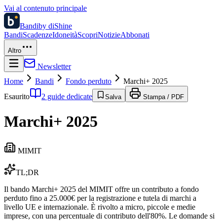
Vai al contenuto principale
Bandi
by diShine
Bandi
Scadenze
Idoneità
Scopri
Notizie
Abbonati
Altro
Newsletter
Home
Bandi
Fondo perduto
Marchi+ 2025
Esaurito
2 guide dedicate
Salva
Stampa / PDF
Marchi+ 2025
MIMIT
TL;DR
Il bando Marchi+ 2025 del MIMIT offre un contributo a fondo
perduto fino a 25.000€ per la registrazione e tutela di marchi a
livello UE e internazionale. È rivolto a micro, piccole e medie
imprese, con una percentuale di contributo dell'80%. Le domande si