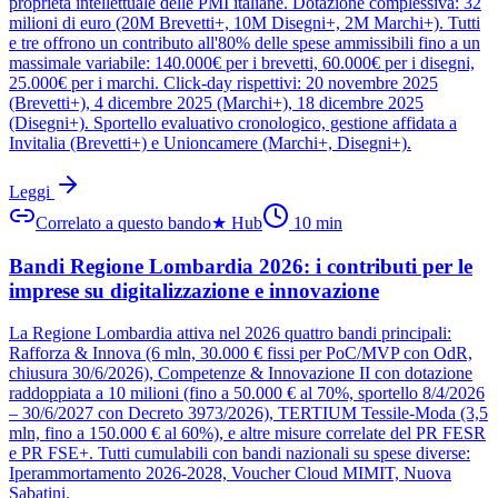
proprietà intellettuale delle PMI italiane. Dotazione complessiva: 32
milioni di euro (20M Brevetti+, 10M Disegni+, 2M Marchi+). Tutti
e tre offrono un contributo all'80% delle spese ammissibili fino a un
massimale variabile: 140.000€ per i brevetti, 60.000€ per i disegni,
25.000€ per i marchi. Click-day rispettivi: 20 novembre 2025
(Brevetti+), 4 dicembre 2025 (Marchi+), 18 dicembre 2025
(Disegni+). Sportello evaluativo cronologico, gestione affidata a
Invitalia (Brevetti+) e Unioncamere (Marchi+, Disegni+).
Leggi
Correlato a questo bando
★
Hub
10
min
Bandi Regione Lombardia 2026: i contributi per le
imprese su digitalizzazione e innovazione
La Regione Lombardia attiva nel 2026 quattro bandi principali:
Rafforza & Innova (6 mln, 30.000 € fissi per PoC/MVP con OdR,
chiusura 30/6/2026), Competenze & Innovazione II con dotazione
raddoppiata a 10 milioni (fino a 50.000 € al 70%, sportello 8/4/2026
– 30/6/2027 con Decreto 3973/2026), TERTIUM Tessile-Moda (3,5
mln, fino a 150.000 € al 60%), e altre misure correlate del PR FESR
e PR FSE+. Tutti cumulabili con bandi nazionali su spese diverse:
Iperammortamento 2026-2028, Voucher Cloud MIMIT, Nuova
Sabatini.