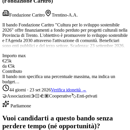
(Fondazione Caritro)
Fondazione Caritro
Trentino-A.A.
Il bando Fondazione Caritro "Cultura per lo sviluppo sostenibile
2026" offre finanziamenti a fondo perduto per progetti culturali nella
Provincia di Trento. L'obiettivo è promuovere lo sviluppo sostenibile
e l'Agenda 2030 attraverso l'attivazione di comunità. Beneficiari
sono enti pubblici e del terzo settore. Scadenza: 23 settembre 2026.
Importo max
€25k
da
€5k
Contributo
Il bando non specifica una percentuale massima, ma indica un
budget…
44 giorni · 23 set 2026
Verifica idoneità →
🤝
Associazioni
🫱🏻‍🫲🏽
Cooperative
🏷️
Enti-privati
Parliamone
Vuoi candidarti a questo bando senza
perdere tempo (né opportunità)?