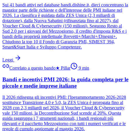
Sui 41 bandi attivi nel database bandi.dishine.it, dieci concentrano la
maggior parte delle richieste e dell'interesse delle PMI italiane nel
2026. La classifica è guidata dalla ZES Unica (2,3 miliardi di
dotazione), dalla Nuova Sabatini (rifinanziata fino al 2027), dal
Voucher Cloud & Cybersecurity (150 milioni). Seguono Resto al
Sud 2.0 per i giovani del Mezzogiorno, il credito d'imposta R&S e i
bandi della proprietà intellettuale Brevetti+/Marchi+/Disegni+.
Chiudono la top 10 il Fondo di Garanzia PMI, SIMEST 394,
Smart&Start Italia e Sviluppo Competenze.
Leggi
Correlato a questo bando
★
Pillar
9
min
Bandi e incentivi PMI 2026: la guida completa per le
piccole e medie imprese italiane
Il 2026 ridisegna gli incentivi PMI: l'Iperammortamento 2026-2028
sostituisce Transizione 4.0 e 5.0, la ZES Unica è prorogata fino al
2028 con 2,3 miliardi nel 2026, il Voucher Cloud & Cybersecurity
vale 150 milioni, la Decontribuzione Sud scende al 20%. Questa
guida raggruppa i 7 strumenti nazionali, i bandi regionali più
rilevanti e il pacchetto Mezzogiorno con tutti i numeri verificati e le
regole di cumulo aggiornate al maggio 2026.