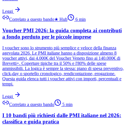
Leggi
Correlato a questo bando
★
Hub
6
min
Voucher PMI 2026: la guida completa ai contributi
a fondo perduto per le piccole imprese
I voucher sono lo strumento più semplice e veloce della finanza
agevolata 2026. Le PMI italiane hanno a disposizione almeno 8
voucher attivi, dai 4.000€ del Voucher Veneto fino ai 140.000€ di
Brevetti+. Coperture tipiche tra il 50% e l'80% delle spese
ammissibili. La logica è sempre la stessa: piano di spesa preventivo,
click-day o sportello cronologico, rendicontazione, erogazione.
Questa guida elenca tutti i voucher attivi con importi, percentuali e
tempi.
Leggi
Correlato a questo bando
5
min
I 10 bandi più richiesti dalle PMI italiane nel 2026:
classifica e guida pratica