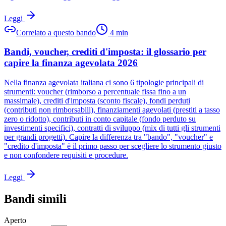
Leggi
Correlato a questo bando
4
min
Bandi, voucher, crediti d'imposta: il glossario per
capire la finanza agevolata 2026
Nella finanza agevolata italiana ci sono 6 tipologie principali di
strumenti: voucher (rimborso a percentuale fissa fino a un
massimale), crediti d'imposta (sconto fiscale), fondi perduti
(contributi non rimborsabili), finanziamenti agevolati (prestiti a tasso
zero o ridotto), contributi in conto capitale (fondo perduto su
investimenti specifici), contratti di sviluppo (mix di tutti gli strumenti
per grandi progetti). Capire la differenza tra "bando", "voucher" e
"credito d'imposta" è il primo passo per scegliere lo strumento giusto
e non confondere requisiti e procedure.
Leggi
Bandi simili
Aperto