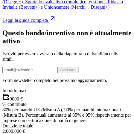
(Disegni+). Sportello evaluativo cronologico, gestione affidata a
Invitalia (Brevetti+) e Unioncamere (Marchi+, Disegni+).
Leggi la guida completa
Questo bando/incentivo non è attualmente
attivo
Iscriviti per essere avvisato della riapertura o di bandi/incentivi
simili.
Avvisami
Form newsletter completo nel prossimo aggiornamento.
Importo max
9000 €
% contributo
80% per marchi UE (Misura A), 90% per marchi internazionali
(Misura B). Percentuali aumentate al 85% e 95% rispettivamente per
imprese con certificazione di parità di genere.
Dotazione totale
2.000.000 €