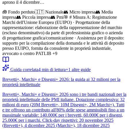
aprono il 4 dicembre…
🧰
Fondo perduto
🇮🇹 Nazionale
👥
Micro impresa
👥
Media
impresa
👥
Piccola impresa
👥
Pmi
🎯
# Misura A: Registrazione
Marchi dell'Unione Europea (EUIPO) · Progettazione della
rappresentazione: elaborazione della rappresentazione del marchio
(escluso denominativo) da parte di professionista grafico o azienda
di progettazione grafica/comunicazione · Assistenza per il deposito:
supporto per la compilazione della domanda e le attività di deposito
presso EUIPO, fornita da consulente in proprietà industriale,
avvocato o centro PATLIB
+9
Guida correlata
4
min di lettura
+
1
altre guide
Brevetti+, Marchi+ e Disegni+ 2026: la guida ai 32 milioni per la
proprietà intellettuale
Brevetti+, Marchi+ e Disegni+ 2026 sono i tre bandi nazionali per la
proprietà intellettuale delle PMI italiane. Dotazione complessiva: 32
milioni di euro (20M Brevetti+, 10M Disegni+, 2M Marchi+). Tutti
e tre offrono un contributo all'80% delle spese ammissibili fino a un
massimale variabile: 140.000€ per i brevetti, 60.000€ per i disegni,
25.000€ per i marchi. Click-day rispettivi: 20 novembre 2025
(Brevetti+), 4 dicembre 2025 (Marchi+), 18 dicembre 2025