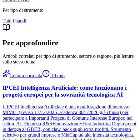
Per tipo di strumento
Tutti i
bandi
Per approfondire
Articoli correlati per tipo di strumento, settore o regione
, più letture
sullo stesso tema.
Lettura correlata
10
min
IPCEI Intelligenza Artificiale: come funzionano i
progetti europei per la sovranità tecnologica AI
L'IPCEI Intelligenza Artificiale è una manifestazione di interesse
MIMIT (avviso 17/12/2025, scadenza 30/1/2026 già chiusa) per
partecipare a Importanti Progetti di Comune Interesse Europeo nel
settore AI. Finanzia R&S+Innovazione+First Industrial Deployment
in deroga al GBER, con claw-back sugli extra-profitti. Strumento
selettivo per grandi imprese e MidCap ad alta intensità tecnologica.