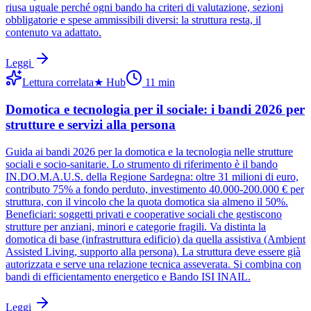
riusa uguale perché ogni bando ha criteri di valutazione, sezioni
obbligatorie e spese ammissibili diversi: la struttura resta, il
contenuto va adattato.
Leggi
Lettura correlata
★
Hub
11
min
Domotica e tecnologia per il sociale: i bandi 2026 per
strutture e servizi alla persona
Guida ai bandi 2026 per la domotica e la tecnologia nelle strutture
sociali e socio-sanitarie. Lo strumento di riferimento è il bando
IN.DO.M.A.U.S. della Regione Sardegna: oltre 31 milioni di euro,
contributo 75% a fondo perduto, investimento 40.000-200.000 € per
struttura, con il vincolo che la quota domotica sia almeno il 50%.
Beneficiari: soggetti privati e cooperative sociali che gestiscono
strutture per anziani, minori e categorie fragili. Va distinta la
domotica di base (infrastruttura edificio) da quella assistiva (Ambient
Assisted Living, supporto alla persona). La struttura deve essere già
autorizzata e serve una relazione tecnica asseverata. Si combina con
bandi di efficientamento energetico e Bando ISI INAIL.
Leggi