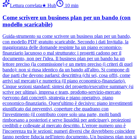
Lettura correlata
★
Hub
10
min
Come scrivere un business plan per un bando (con
modello scaricabile)
Guida-strumento su come scrivere un business plan per un bando,
con modello PDF gratuito scaricabile. Secondo i dati Invitalia, la
maggioranza delle domande respinte ha un piano economico-
finanziario lacunoso o mal strutturato: i progetti cadono per il
documento, non per l'idea. Il business plan per un bando ha un
lettore preciso (la commissione) e un metro preciso (i criteri di quel
bando): non si riusa identico da un bando all'altro. Si compone di
due parti che devono parlarsi: descrittiva (chi sei, cosa offri, come
arrivi sul mercato) e numerica (il piano economico-finanziario).
Cinque sezioni standard: sintesi del progetto/executive summary (si
scrive per ultima), impresa e team, prodotto-servizio-mercato
(servono dati concreti), strategia e piano operativo, piano
economico-finanziario. Quest'ultimo è decisivo: piano investimenti
giustificato dai preventivi, coperture che quadrano con
l'investimento (il contributo copre solo una parte, molti bandi
rimborsano a posteriori e serve liquidità per anticipare), proiezioni
credibili e collegate al mercato descritto. L'errore numero uno è
l'incoerenza tra le sezioni: numeri diversi che dovrebbero coincidere
fanno perdere fiducia nell'intero documento. Un business plan non si