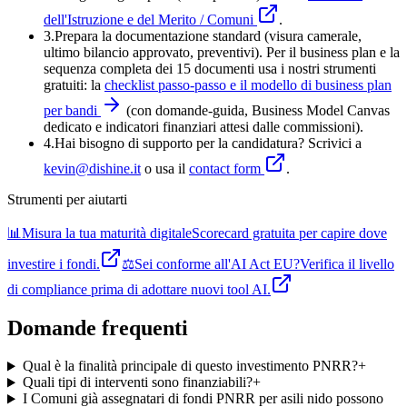
dell'Istruzione e del Merito / Comuni
.
3
.
Prepara la documentazione standard (visura camerale,
ultimo bilancio approvato, preventivi). Per il business plan e la
sequenza completa dei 15 documenti usa i nostri strumenti
gratuiti: la
checklist passo-passo e il modello di business plan
per bandi
(con domande-guida, Business Model Canvas
dedicato e indicatori finanziari attesi dalle commissioni).
4
.
Hai bisogno di supporto per la candidatura? Scrivici a
kevin@dishine.it
o usa il
contact form
.
Strumenti per aiutarti
📊
Misura la tua maturità digitale
Scorecard gratuita per capire dove
investire i fondi.
⚖️
Sei conforme all'AI Act EU?
Verifica il livello
di compliance prima di adottare nuovi tool AI.
Domande frequenti
Qual è la finalità principale di questo investimento PNRR?
+
Quali tipi di interventi sono finanziabili?
+
I Comuni già assegnatari di fondi PNRR per asili nido possono