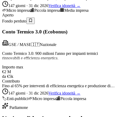
147 giorni · 31 dic 2026
Verifica idoneità →
🌱
Micro impresa
🏬
Piccola impresa
🏢
Media impresa
Aperto
Fondo perduto
Conto Termico 3.0 (Ecobonus)
GSE / MASE
🇮🇹
Nazionale
Conto Termico 3.0: 900 milioni l'anno per impianti termici
rinnovabili e efficienza energetica.
Importo max
€2 M
da
€5k
Contributo
Fino al 65% per interventi di efficienza energetica e produzione di…
147 giorni · 31 dic 2026
Verifica idoneità →
🏷️
Enti-pubblici
🌱
Micro impresa
🏬
Piccola impresa
Parliamone