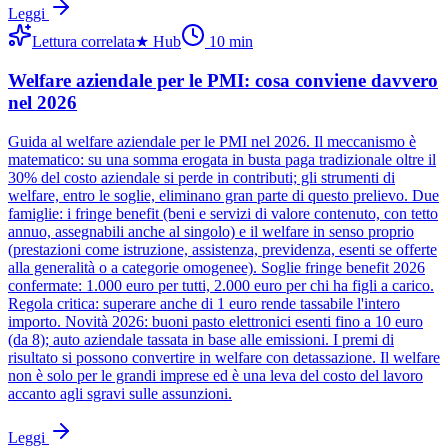
Leggi
Lettura correlata
★
Hub
10
min
Welfare aziendale per le PMI: cosa conviene davvero
nel 2026
Guida al welfare aziendale per le PMI nel 2026. Il meccanismo è
matematico: su una somma erogata in busta paga tradizionale oltre il
30% del costo aziendale si perde in contributi; gli strumenti di
welfare, entro le soglie, eliminano gran parte di questo prelievo. Due
famiglie: i fringe benefit (beni e servizi di valore contenuto, con tetto
annuo, assegnabili anche al singolo) e il welfare in senso proprio
(prestazioni come istruzione, assistenza, previdenza, esenti se offerte
alla generalità o a categorie omogenee). Soglie fringe benefit 2026
confermate: 1.000 euro per tutti, 2.000 euro per chi ha figli a carico.
Regola critica: superare anche di 1 euro rende tassabile l'intero
importo. Novità 2026: buoni pasto elettronici esenti fino a 10 euro
(da 8); auto aziendale tassata in base alle emissioni. I premi di
risultato si possono convertire in welfare con detassazione. Il welfare
non è solo per le grandi imprese ed è una leva del costo del lavoro
accanto agli sgravi sulle assunzioni.
Leggi