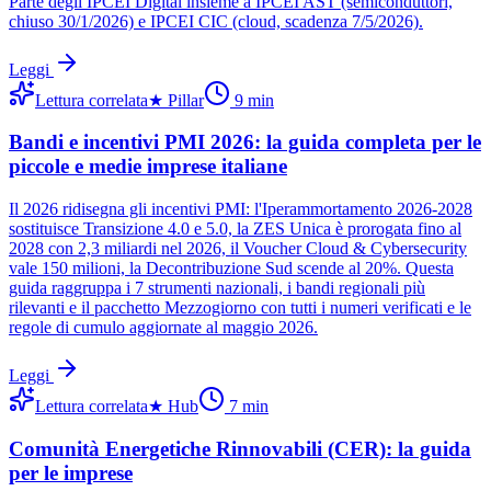
Parte degli IPCEI Digital insieme a IPCEI AST (semiconduttori,
chiuso 30/1/2026) e IPCEI CIC (cloud, scadenza 7/5/2026).
Leggi
Lettura correlata
★
Pillar
9
min
Bandi e incentivi PMI 2026: la guida completa per le
piccole e medie imprese italiane
Il 2026 ridisegna gli incentivi PMI: l'Iperammortamento 2026-2028
sostituisce Transizione 4.0 e 5.0, la ZES Unica è prorogata fino al
2028 con 2,3 miliardi nel 2026, il Voucher Cloud & Cybersecurity
vale 150 milioni, la Decontribuzione Sud scende al 20%. Questa
guida raggruppa i 7 strumenti nazionali, i bandi regionali più
rilevanti e il pacchetto Mezzogiorno con tutti i numeri verificati e le
regole di cumulo aggiornate al maggio 2026.
Leggi
Lettura correlata
★
Hub
7
min
Comunità Energetiche Rinnovabili (CER): la guida
per le imprese