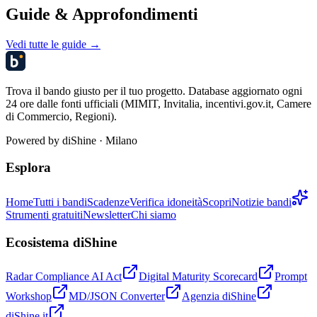
Guide & Approfondimenti
Vedi tutte le guide →
Trova il bando giusto per il tuo progetto. Database aggiornato ogni
24 ore dalle fonti ufficiali (MIMIT, Invitalia, incentivi.gov.it, Camere
di Commercio, Regioni).
Powered by
diShine
· Milano
Esplora
Home
Tutti i bandi
Scadenze
Verifica idoneità
Scopri
Notizie bandi
Strumenti gratuiti
Newsletter
Chi siamo
Ecosistema diShine
Radar Compliance AI Act
Digital Maturity Scorecard
Prompt
Workshop
MD/JSON Converter
Agenzia diShine
diShine.it