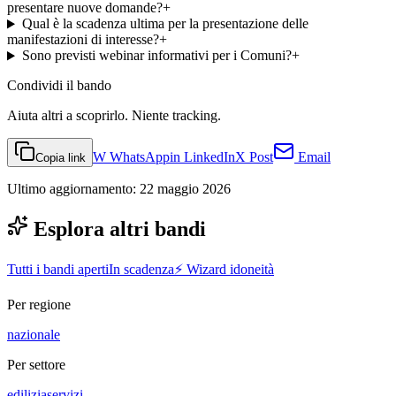
presentare nuove domande?
+
Qual è la scadenza ultima per la presentazione delle
manifestazioni di interesse?
+
Sono previsti webinar informativi per i Comuni?
+
Condividi
il bando
Aiuta altri a scoprirlo. Niente tracking.
W
WhatsApp
in
LinkedIn
X
Post
Email
Copia link
Ultimo aggiornamento:
22 maggio 2026
Esplora altri bandi
Tutti i bandi aperti
In scadenza
⚡ Wizard idoneità
Per regione
nazionale
Per settore
edilizia
servizi