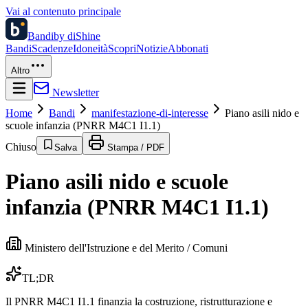
Vai al contenuto principale
Bandi
by diShine
Bandi
Scadenze
Idoneità
Scopri
Notizie
Abbonati
Altro
Newsletter
Home
Bandi
manifestazione-di-interesse
Piano asili nido e
scuole infanzia (PNRR M4C1 I1.1)
Chiuso
Salva
Stampa / PDF
Piano asili nido e scuole
infanzia (PNRR M4C1 I1.1)
Ministero dell'Istruzione e del Merito / Comuni
TL;DR
Il PNRR M4C1 I1.1 finanzia la costruzione, ristrutturazione e