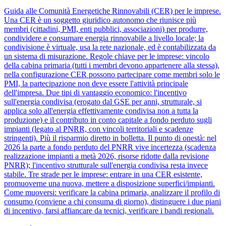
Guida alle Comunità Energetiche Rinnovabili (CER) per le imprese.
Una CER è un soggetto giuridico autonomo che riunisce più
membri (cittadini, PMI, enti pubblici, associazioni) per produrre,
condividere e consumare energia rinnovabile a livello locale; la
condivisione è virtuale, usa la rete nazionale, ed è contabilizzata da
un sistema di misurazione. Regole chiave per le imprese: vincolo
della cabina primaria (tutti i membri devono appartenere alla stessa),
nella configurazione CER possono partecipare come membri solo le
PMI, la partecipazione non deve essere l'attività principale
dell'impresa. Due tipi di vantaggio economico: l'incentivo
sull'energia condivisa (erogato dal GSE per anni, strutturale, si
applica solo all'energia effettivamente condivisa non a tutta la
produzione) e il contributo in conto capitale a fondo perduto sugli
impianti (legato al PNRR, con vincoli territoriali e scadenze
stringenti). Più il risparmio diretto in bolletta. Il punto di onestà: nel
2026 la parte a fondo perduto del PNRR vive incertezza (scadenza
realizzazione impianti a metà 2026, risorse ridotte dalla revisione
PNRR); l'incentivo strutturale sull'energia condivisa resta invece
stabile. Tre strade per le imprese: entrare in una CER esistente,
promuoverne una nuova, mettere a disposizione superfici/impianti.
Come muoversi: verificare la cabina primaria, analizzare il profilo di
consumo (conviene a chi consuma di giorno), distinguere i due piani
di incentivo, farsi affiancare da tecnici, verificare i bandi regionali.