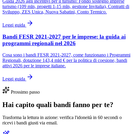
Guida 2026 agli incentivi per il turismo: Fondo sostegno imprese
turismo (109 mln, progetti 1-15 mln, gestione Invitalia), Contratti di
Sviluppo, ZES Unica, Nuova Sabatini, Conto Termico.
Leggi guida
Bandi FESR 2021-2027 per le imprese: la guida ai
programmi regionali nel 2026
Cosa sono i bandi FESR 2021-2027, come funzionano i Programmi
Regionali, dotazione 143,4 mld € per la politica di coesione, bandi
attivi 2026 per le imprese italiane.
Leggi guida
Prossimo passo
Hai capito quali bandi fanno per te?
Trasforma la lettura in azione: verifica l'idoneità in 60 secondi o
ricevi i bandi giusti via email.