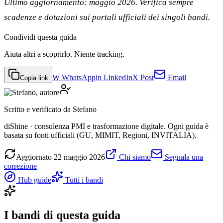
Ultimo aggiornamento: maggio 2026. Verifica sempre
scadenze e dotazioni sui portali ufficiali dei singoli bandi.
Condividi
questa guida
Aiuta altri a scoprirlo. Niente tracking.
W
WhatsApp
in
LinkedIn
X
Post
Email
Copia link
Scritto e verificato da
Stefano
diShine · consulenza PMI e trasformazione digitale. Ogni guida è
basata su fonti ufficiali (GU, MIMIT, Regioni, INVITALIA).
Aggiornato
22 maggio 2026
Chi siamo
Segnala una
correzione
Hub guide
Tutti i bandi
I bandi di questa guida