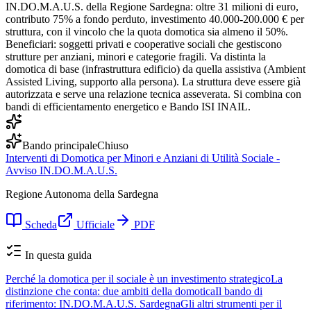
IN.DO.M.A.U.S. della Regione Sardegna: oltre 31 milioni di euro,
contributo 75% a fondo perduto, investimento 40.000-200.000 € per
struttura, con il vincolo che la quota domotica sia almeno il 50%.
Beneficiari: soggetti privati e cooperative sociali che gestiscono
strutture per anziani, minori e categorie fragili. Va distinta la
domotica di base (infrastruttura edificio) da quella assistiva (Ambient
Assisted Living, supporto alla persona). La struttura deve essere già
autorizzata e serve una relazione tecnica asseverata. Si combina con
bandi di efficientamento energetico e Bando ISI INAIL.
Bando principale
Chiuso
Interventi di Domotica per Minori e Anziani di Utilità Sociale -
Avviso IN.DO.M.A.U.S.
Regione Autonoma della Sardegna
Scheda
Ufficiale
PDF
In questa guida
Perché la domotica per il sociale è un investimento strategico
La
distinzione che conta: due ambiti della domotica
Il bando di
riferimento: IN.DO.M.A.U.S. Sardegna
Gli altri strumenti per il