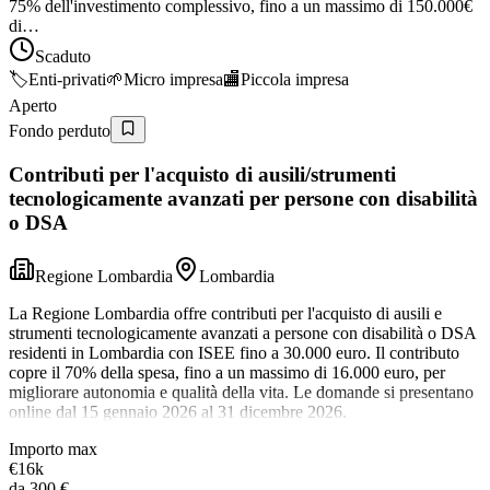
75% dell'investimento complessivo, fino a un massimo di 150.000€
di…
Scaduto
🏷️
Enti-privati
🌱
Micro impresa
🏬
Piccola impresa
Aperto
Fondo perduto
Contributi per l'acquisto di ausili/strumenti
tecnologicamente avanzati per persone con disabilità
o DSA
Regione Lombardia
Lombardia
La Regione Lombardia offre contributi per l'acquisto di ausili e
strumenti tecnologicamente avanzati a persone con disabilità o DSA
residenti in Lombardia con ISEE fino a 30.000 euro. Il contributo
copre il 70% della spesa, fino a un massimo di 16.000 euro, per
migliorare autonomia e qualità della vita. Le domande si presentano
online dal 15 gennaio 2026 al 31 dicembre 2026.
Importo max
€16k
da
300 €