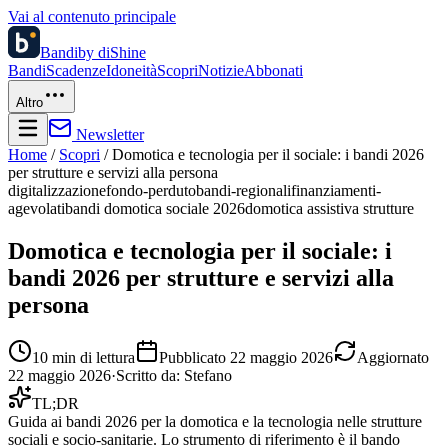
Vai al contenuto principale
Bandi
by diShine
Bandi
Scadenze
Idoneità
Scopri
Notizie
Abbonati
Altro
Newsletter
Home
/
Scopri
/
Domotica e tecnologia per il sociale: i bandi 2026
per strutture e servizi alla persona
digitalizzazione
fondo-perduto
bandi-regionali
finanziamenti-
agevolati
bandi domotica sociale 2026
domotica assistiva strutture
Domotica e tecnologia per il sociale: i
bandi 2026 per strutture e servizi alla
persona
10
min di lettura
Pubblicato
22 maggio 2026
Aggiornato
22 maggio 2026
·
Scritto da:
Stefano
TL;DR
Guida ai bandi 2026 per la domotica e la tecnologia nelle strutture
sociali e socio-sanitarie. Lo strumento di riferimento è il bando