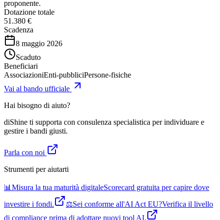
proponente.
Dotazione totale
51.380 €
Scadenza
8 maggio 2026
Scaduto
Beneficiari
Associazioni
Enti-pubblici
Persone-fisiche
Vai al bando ufficiale
Hai bisogno di aiuto?
diShine ti supporta con consulenza specialistica per individuare e
gestire i bandi giusti.
Parla con noi
Strumenti per aiutarti
📊
Misura la tua maturità digitale
Scorecard gratuita per capire dove
investire i fondi.
⚖️
Sei conforme all'AI Act EU?
Verifica il livello
di compliance prima di adottare nuovi tool AI.