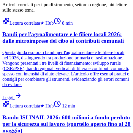
Articoli correlati per tipo di strumento, settore o regione
, più letture
sullo stesso tema.
Lettura correlata
★
Hub
8
min
Bandi per l'agroalimentare e le filiere locali 2026:
dalle microimprese del cibo ai contributi comunali
Questa guida esplora i bandi per l'agroalimentare e le filiere locali
nel 2026, distinguendo tra produzione primaria e trasformazione.
Vengono presentati i tre livelli di finanziamento: sviluppo rurale
(CSR/PSR), bandi regionali verticali di filiera e contributi comunali,
spesso con intensità di aiuto elevate. L'articolo offre esempi pratici e
consigli per combinare gli strumenti, evidenziando gli errori comuni
da evitare.
Leggi
Lettura correlata
★
Hub
12
min
Bando ISI INAIL 2026: 600 milioni a fondo perduto
per la sicurezza sul lavoro (sportello aperto fino al 28
maggio)