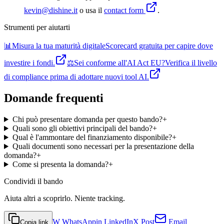
kevin@dishine.it
o usa il
contact form
.
Strumenti per aiutarti
📊
Misura la tua maturità digitale
Scorecard gratuita per capire dove
investire i fondi.
⚖️
Sei conforme all'AI Act EU?
Verifica il livello
di compliance prima di adottare nuovi tool AI.
Domande frequenti
Chi può presentare domanda per questo bando?
+
Quali sono gli obiettivi principali del bando?
+
Qual è l'ammontare del finanziamento disponibile?
+
Quali documenti sono necessari per la presentazione della
domanda?
+
Come si presenta la domanda?
+
Condividi
il bando
Aiuta altri a scoprirlo. Niente tracking.
W
WhatsApp
in
LinkedIn
X
Post
Email
Copia link