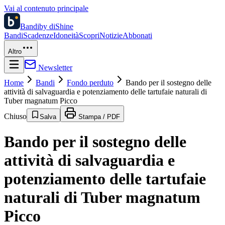
Vai al contenuto principale
Bandi
by diShine
Bandi
Scadenze
Idoneità
Scopri
Notizie
Abbonati
Altro
Newsletter
Home
Bandi
Fondo perduto
Bando per il sostegno delle
attività di salvaguardia e potenziamento delle tartufaie naturali di
Tuber magnatum Picco
Chiuso
Salva
Stampa / PDF
Bando per il sostegno delle
attività di salvaguardia e
potenziamento delle tartufaie
naturali di Tuber magnatum
Picco