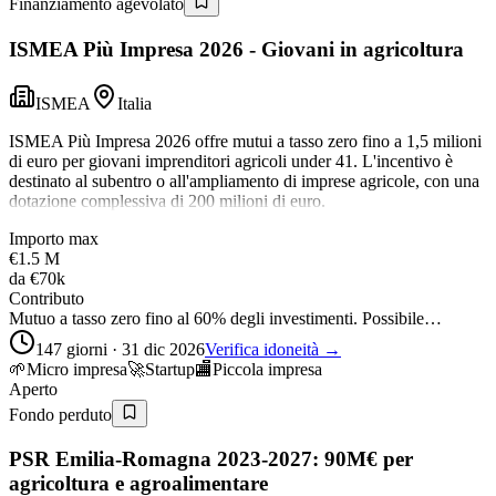
Finanziamento agevolato
ISMEA Più Impresa 2026 - Giovani in agricoltura
ISMEA
Italia
ISMEA Più Impresa 2026 offre mutui a tasso zero fino a 1,5 milioni
di euro per giovani imprenditori agricoli under 41. L'incentivo è
destinato al subentro o all'ampliamento di imprese agricole, con una
dotazione complessiva di 200 milioni di euro.
Importo max
€1.5 M
da
€70k
Contributo
Mutuo a tasso zero fino al 60% degli investimenti. Possibile…
147 giorni · 31 dic 2026
Verifica idoneità →
🌱
Micro impresa
🚀
Startup
🏬
Piccola impresa
Aperto
Fondo perduto
PSR Emilia-Romagna 2023-2027: 90M€ per
agricoltura e agroalimentare