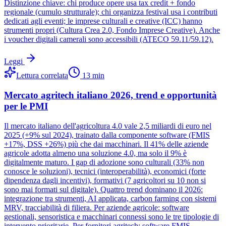
Distinzione chiave: chi produce opere usa tax credit + fondo
regionale (cumulo strutturale); chi organizza festival usa i contributi
dedicati agli eventi; le imprese culturali e creative (ICC) hanno
strumenti propri (Cultura Crea 2.0, Fondo Imprese Creative). Anche
i voucher digitali camerali sono accessibili (ATECO 59.11/59.12).
Leggi
Lettura correlata
13
min
Mercato agritech italiano 2026, trend e opportunità
per le PMI
Il mercato italiano dell'agricoltura 4.0 vale 2,5 miliardi di euro nel
2025 (+9% sul 2024), trainato dalla componente software (FMIS
+17%, DSS +26%) più che dai macchinari. Il 41% delle aziende
agricole adotta almeno una soluzione 4.0, ma solo il 9% è
digitalmente maturo. I gap di adozione sono culturali (33% non
conosce le soluzioni), tecnici (interoperabilità), economici (forte
dipendenza dagli incentivi), formativi (7 agricoltori su 10 non si
sono mai formati sul digitale). Quattro trend dominano il 2026:
integrazione tra strumenti, AI applicata, carbon farming con sistemi
MRV, tracciabilità di filiera. Per aziende agricole: software
gestionali, sensoristica e macchinari connessi sono le tre tipologie di
intervento prioritarie. Per fornitori agritech: software FMIS,