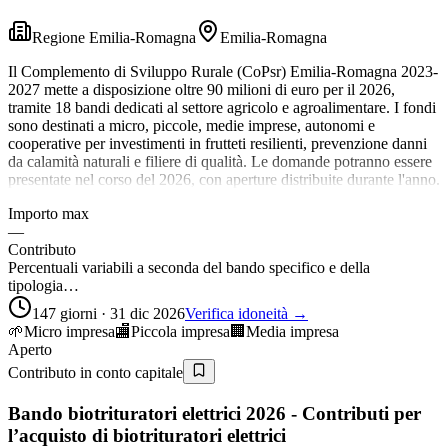
Regione Emilia-Romagna
Emilia-Romagna
Il Complemento di Sviluppo Rurale (CoPsr) Emilia-Romagna 2023-
2027 mette a disposizione oltre 90 milioni di euro per il 2026,
tramite 18 bandi dedicati al settore agricolo e agroalimentare. I fondi
sono destinati a micro, piccole, medie imprese, autonomi e
cooperative per investimenti in frutteti resilienti, prevenzione danni
da calamità naturali e filiere di qualità. Le domande potranno essere
presentate nel corso del 2026, con aperture distribuite durante l'anno.
Importo max
—
Contributo
Percentuali variabili a seconda del bando specifico e della
tipologia…
147 giorni · 31 dic 2026
Verifica idoneità →
🌱
Micro impresa
🏬
Piccola impresa
🏢
Media impresa
Aperto
Contributo in conto capitale
Bando biotrituratori elettrici 2026 - Contributi per
l’acquisto di biotrituratori elettrici