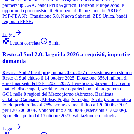
partnership CAA, bandi PNR/Agritech, Horizon Europe sono le
opportunità più consistenti. Strumenti di finanziamento: SRD01
PSP-FEASR, Transizione 5.0, Nuova Sabatini, ZES Unica, bandi
regionali FESR.
Leggi
Lettura correlata
5
min
Resto al Sud 2.0: la guida 2026 a requisiti, importi e
domanda
Resto al Sud 2.0 è il programma 2025-2027 che sostituisce lo storico
Resto al Sud chiuso il 14 ottobre 2025. Dotazione 356,4 milioni di
euro finanziati da FSE+ 2021-2027. Beneficiari: giovani 18-35 anni
inattivi, disoccupati, working poor o partecipanti al programma
GOL nelle 8 regioni del Mezzogiorno (Abruzzo, Basilicata,
Calabria, Campania, Molise, Puglia, Sardegna, Sicilia). Contributo a
fondo perduto fino al 75% per investimenti fino a 120.000€ e 70%
per 120-200.000€. Voucher fino a 40.000€ (estensibili a 50.000€).
Sportello aperto dal 15 ottobre 2025, valutazione cronologica.
Leggi