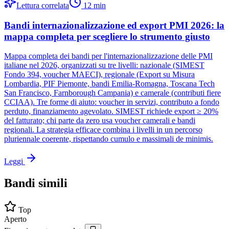
Lettura correlata
12
min
Bandi internazionalizzazione ed export PMI 2026: la
mappa completa per scegliere lo strumento giusto
Mappa completa dei bandi per l'internazionalizzazione delle PMI
italiane nel 2026, organizzati su tre livelli: nazionale (SIMEST
Fondo 394, voucher MAECI), regionale (Export su Misura
Lombardia, PIF Piemonte, bandi Emilia-Romagna, Toscana Tech
San Francisco, Farnborough Campania) e camerale (contributi fiere
CCIAA). Tre forme di aiuto: voucher in servizi, contributo a fondo
perduto, finanziamento agevolato. SIMEST richiede export ≥ 20%
del fatturato; chi parte da zero usa voucher camerali e bandi
regionali. La strategia efficace combina i livelli in un percorso
pluriennale coerente, rispettando cumulo e massimali de minimis.
Leggi
Bandi simili
Top
Aperto