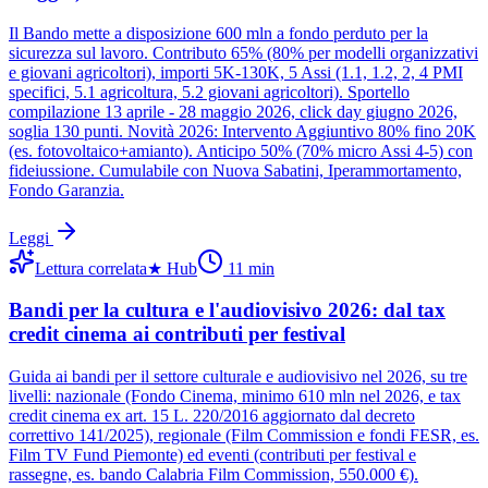
Il Bando mette a disposizione 600 mln a fondo perduto per la
sicurezza sul lavoro. Contributo 65% (80% per modelli organizzativi
e giovani agricoltori), importi 5K-130K, 5 Assi (1.1, 1.2, 2, 4 PMI
specifici, 5.1 agricoltura, 5.2 giovani agricoltori). Sportello
compilazione 13 aprile - 28 maggio 2026, click day giugno 2026,
soglia 130 punti. Novità 2026: Intervento Aggiuntivo 80% fino 20K
(es. fotovoltaico+amianto). Anticipo 50% (70% micro Assi 4-5) con
fideiussione. Cumulabile con Nuova Sabatini, Iperammortamento,
Fondo Garanzia.
Leggi
Lettura correlata
★
Hub
11
min
Bandi per la cultura e l'audiovisivo 2026: dal tax
credit cinema ai contributi per festival
Guida ai bandi per il settore culturale e audiovisivo nel 2026, su tre
livelli: nazionale (Fondo Cinema, minimo 610 mln nel 2026, e tax
credit cinema ex art. 15 L. 220/2016 aggiornato dal decreto
correttivo 141/2025), regionale (Film Commission e fondi FESR, es.
Film TV Fund Piemonte) ed eventi (contributi per festival e
rassegne, es. bando Calabria Film Commission, 550.000 €).