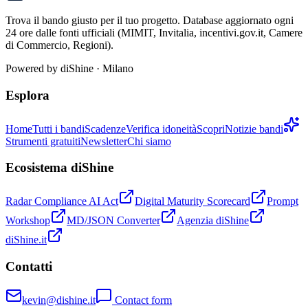
Trova il bando giusto per il tuo progetto. Database aggiornato ogni
24 ore dalle fonti ufficiali (MIMIT, Invitalia, incentivi.gov.it, Camere
di Commercio, Regioni).
Powered by
diShine
· Milano
Esplora
Home
Tutti i bandi
Scadenze
Verifica idoneità
Scopri
Notizie bandi
Strumenti gratuiti
Newsletter
Chi siamo
Ecosistema diShine
Radar Compliance AI Act
Digital Maturity Scorecard
Prompt
Workshop
MD/JSON Converter
Agenzia diShine
diShine.it
Contatti
kevin@dishine.it
Contact form