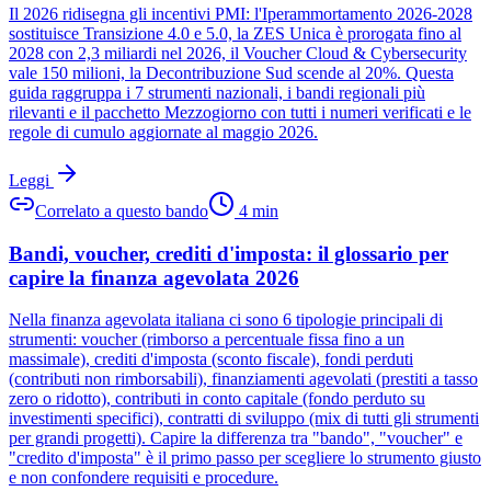
Il 2026 ridisegna gli incentivi PMI: l'Iperammortamento 2026-2028
sostituisce Transizione 4.0 e 5.0, la ZES Unica è prorogata fino al
2028 con 2,3 miliardi nel 2026, il Voucher Cloud & Cybersecurity
vale 150 milioni, la Decontribuzione Sud scende al 20%. Questa
guida raggruppa i 7 strumenti nazionali, i bandi regionali più
rilevanti e il pacchetto Mezzogiorno con tutti i numeri verificati e le
regole di cumulo aggiornate al maggio 2026.
Leggi
Correlato a questo bando
4
min
Bandi, voucher, crediti d'imposta: il glossario per
capire la finanza agevolata 2026
Nella finanza agevolata italiana ci sono 6 tipologie principali di
strumenti: voucher (rimborso a percentuale fissa fino a un
massimale), crediti d'imposta (sconto fiscale), fondi perduti
(contributi non rimborsabili), finanziamenti agevolati (prestiti a tasso
zero o ridotto), contributi in conto capitale (fondo perduto su
investimenti specifici), contratti di sviluppo (mix di tutti gli strumenti
per grandi progetti). Capire la differenza tra "bando", "voucher" e
"credito d'imposta" è il primo passo per scegliere lo strumento giusto
e non confondere requisiti e procedure.