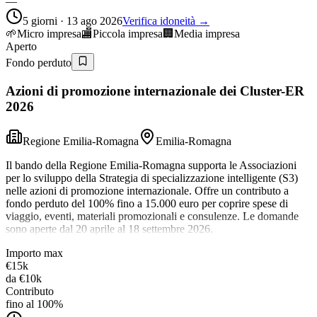
—
5 giorni · 13 ago 2026
Verifica idoneità →
🌱
Micro impresa
🏬
Piccola impresa
🏢
Media impresa
Aperto
Fondo perduto
Azioni di promozione internazionale dei Cluster-ER
2026
Regione Emilia-Romagna
Emilia-Romagna
Il bando della Regione Emilia-Romagna supporta le Associazioni
per lo sviluppo della Strategia di specializzazione intelligente (S3)
nelle azioni di promozione internazionale. Offre un contributo a
fondo perduto del 100% fino a 15.000 euro per coprire spese di
viaggio, eventi, materiali promozionali e consulenze. Le domande
sono aperte dal 20 aprile al 18 settembre 2026.
Importo max
€15k
da
€10k
Contributo
fino al 100%