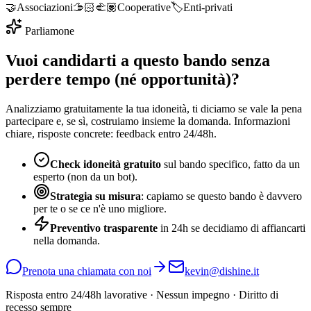
🤝
Associazioni
🫱🏻‍🫲🏽
Cooperative
🏷️
Enti-privati
Parliamone
Vuoi candidarti a questo bando senza
perdere tempo (né opportunità)?
Analizziamo gratuitamente la tua idoneità, ti diciamo se vale la pena
partecipare e, se sì, costruiamo insieme la domanda. Informazioni
chiare, risposte concrete: feedback entro 24/48h.
Check idoneità gratuito
sul bando specifico, fatto da un
esperto (non da un bot).
Strategia su misura
: capiamo se questo bando è davvero
per te o se ce n'è uno migliore.
Preventivo trasparente
in 24h se decidiamo di affiancarti
nella domanda.
Prenota una chiamata con noi
kevin@dishine.it
Risposta entro 24/48h lavorative · Nessun impegno · Diritto di
recesso sempre