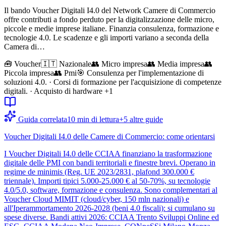
Il bando Voucher Digitali I4.0 del Network Camere di Commercio
offre contributi a fondo perduto per la digitalizzazione delle micro,
piccole e medie imprese italiane. Finanzia consulenza, formazione e
tecnologie 4.0. Le scadenze e gli importi variano a seconda della
Camera di…
🧰
Voucher
🇮🇹 Nazionale
👥
Micro impresa
👥
Media impresa
👥
Piccola impresa
👥
Pmi
🎯
Consulenza per l'implementazione di
soluzioni 4.0. · Corsi di formazione per l'acquisizione di competenze
digitali. · Acquisto di hardware
+1
Guida correlata
10
min di lettura
+
5
altre guide
Voucher Digitali I4.0 delle Camere di Commercio: come orientarsi
I Voucher Digitali I4.0 delle CCIAA finanziano la trasformazione
digitale delle PMI con bandi territoriali e finestre brevi. Operano in
regime de minimis (Reg. UE 2023/2831, plafond 300.000 €
triennale). Importi tipici 5.000-25.000 € al 50-70%, su tecnologie
4.0/5.0, software, formazione e consulenza. Sono complementari al
Voucher Cloud MIMIT (cloud/cyber, 150 mln nazionali) e
all'Iperammortamento 2026-2028 (beni 4.0 fiscali): si cumulano su
spese diverse. Bandi attivi 2026: CCIAA Trento Sviluppi Online ed