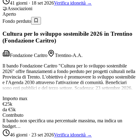
41 giorni · 18 set 2026
Verifica idoneità →
🤝
Associazioni
Aperto
Fondo perduto
Cultura per lo sviluppo sostenibile 2026 in Trentino
(Fondazione Caritro)
Fondazione Caritro
Trentino-A.A.
Il bando Fondazione Caritro "Cultura per lo sviluppo sostenibile
2026" offre finanziamenti a fondo perduto per progetti culturali nella
Provincia di Trento. L'obiettivo è promuovere lo sviluppo sostenibile
e l'Agenda 2030 attraverso l'attivazione di comunità. Beneficiari
sono enti pubblici e del terzo settore. Scadenza: 23 settembre 2026.
Importo max
€25k
da
€5k
Contributo
Il bando non specifica una percentuale massima, ma indica un
budget…
46 giorni · 23 set 2026
Verifica idoneità →