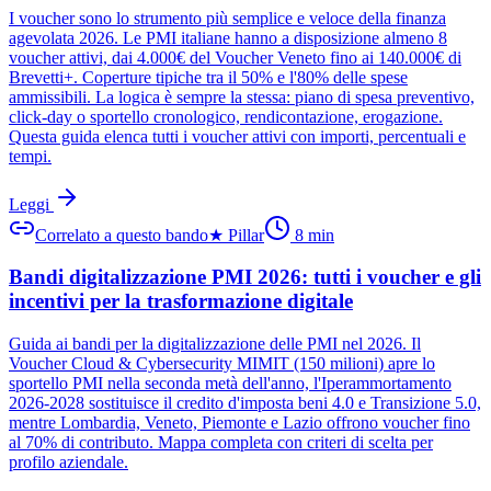
I voucher sono lo strumento più semplice e veloce della finanza
agevolata 2026. Le PMI italiane hanno a disposizione almeno 8
voucher attivi, dai 4.000€ del Voucher Veneto fino ai 140.000€ di
Brevetti+. Coperture tipiche tra il 50% e l'80% delle spese
ammissibili. La logica è sempre la stessa: piano di spesa preventivo,
click-day o sportello cronologico, rendicontazione, erogazione.
Questa guida elenca tutti i voucher attivi con importi, percentuali e
tempi.
Leggi
Correlato a questo bando
★
Pillar
8
min
Bandi digitalizzazione PMI 2026: tutti i voucher e gli
incentivi per la trasformazione digitale
Guida ai bandi per la digitalizzazione delle PMI nel 2026. Il
Voucher Cloud & Cybersecurity MIMIT (150 milioni) apre lo
sportello PMI nella seconda metà dell'anno, l'Iperammortamento
2026-2028 sostituisce il credito d'imposta beni 4.0 e Transizione 5.0,
mentre Lombardia, Veneto, Piemonte e Lazio offrono voucher fino
al 70% di contributo. Mappa completa con criteri di scelta per
profilo aziendale.