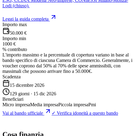
ESG, CCIAA Modena Neo-Imprese, CONneSSi Milano-Monza-
Lodi (chiuso).
Leggi la guida completa
Importo max
50.000 €
Importo min
1000 €
% contributo
L'importo massimo e la percentuale di copertura variano in base al
bando specifico di ciascuna Camera di Commercio. Generalmente, i
voucher coprono dal 50% al 70% delle spese ammissibili, con
massimali che possono arrivare fino a 50.000€.
Scadenza
15 dicembre 2026
129 giorni · 15 dic 2026
Beneficiari
Micro impresa
Media impresa
Piccola impresa
Pmi
Vai al bando ufficiale
✓ Verifica idoneità a questo bando
Cosa finanzia