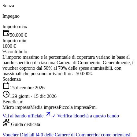
Senza
Impegno
Importo max
50.000 €
Importo min
1000 €
% contributo
L'importo massimo e la percentuale di copertura variano in base al
bando specifico di ciascuna Camera di Commercio. Generalmente, i
voucher coprono dal 50% al 70% delle spese ammissibili, con
massimali che possono arrivare fino a 50.000€.
Scadenza
15 dicembre 2026
129 giorni · 15 dic 2026
Beneficiari
Micro impresa
Media impresa
Piccola impresa
Pmi
Vai al bando ufficiale
✓ Verifica idoneità a questo bando
Guida dedicata
Voucher Digitali I4.0 delle Camere di Commercio: come orientarsi