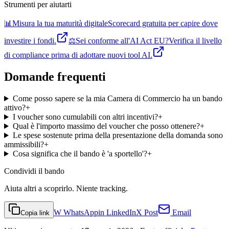
Strumenti per aiutarti
📊
Misura la tua maturità digitale
Scorecard gratuita per capire dove
investire i fondi.
⚖️
Sei conforme all'AI Act EU?
Verifica il livello
di compliance prima di adottare nuovi tool AI.
Domande frequenti
Come posso sapere se la mia Camera di Commercio ha un bando
attivo?
+
I voucher sono cumulabili con altri incentivi?
+
Qual è l'importo massimo del voucher che posso ottenere?
+
Le spese sostenute prima della presentazione della domanda sono
ammissibili?
+
Cosa significa che il bando è 'a sportello'?
+
Condividi
il bando
Aiuta altri a scoprirlo. Niente tracking.
W
WhatsApp
in
LinkedIn
X
Post
Email
Copia link