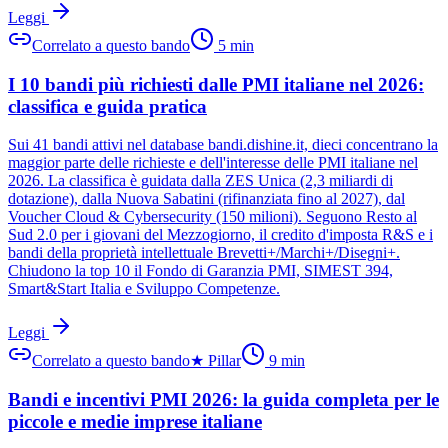
Leggi
Correlato a questo bando
5
min
I 10 bandi più richiesti dalle PMI italiane nel 2026:
classifica e guida pratica
Sui 41 bandi attivi nel database bandi.dishine.it, dieci concentrano la
maggior parte delle richieste e dell'interesse delle PMI italiane nel
2026. La classifica è guidata dalla ZES Unica (2,3 miliardi di
dotazione), dalla Nuova Sabatini (rifinanziata fino al 2027), dal
Voucher Cloud & Cybersecurity (150 milioni). Seguono Resto al
Sud 2.0 per i giovani del Mezzogiorno, il credito d'imposta R&S e i
bandi della proprietà intellettuale Brevetti+/Marchi+/Disegni+.
Chiudono la top 10 il Fondo di Garanzia PMI, SIMEST 394,
Smart&Start Italia e Sviluppo Competenze.
Leggi
Correlato a questo bando
★
Pillar
9
min
Bandi e incentivi PMI 2026: la guida completa per le
piccole e medie imprese italiane