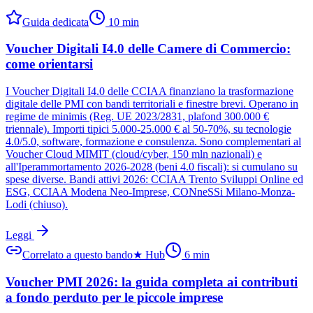
Guida dedicata
10
min
Voucher Digitali I4.0 delle Camere di Commercio:
come orientarsi
I Voucher Digitali I4.0 delle CCIAA finanziano la trasformazione
digitale delle PMI con bandi territoriali e finestre brevi. Operano in
regime de minimis (Reg. UE 2023/2831, plafond 300.000 €
triennale). Importi tipici 5.000-25.000 € al 50-70%, su tecnologie
4.0/5.0, software, formazione e consulenza. Sono complementari al
Voucher Cloud MIMIT (cloud/cyber, 150 mln nazionali) e
all'Iperammortamento 2026-2028 (beni 4.0 fiscali): si cumulano su
spese diverse. Bandi attivi 2026: CCIAA Trento Sviluppi Online ed
ESG, CCIAA Modena Neo-Imprese, CONneSSi Milano-Monza-
Lodi (chiuso).
Leggi
Correlato a questo bando
★
Hub
6
min
Voucher PMI 2026: la guida completa ai contributi
a fondo perduto per le piccole imprese