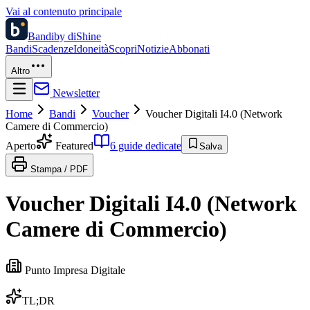
Vai al contenuto principale
Bandi
by diShine
Bandi
Scadenze
Idoneità
Scopri
Notizie
Abbonati
Altro
Newsletter
Home
Bandi
Voucher
Voucher Digitali I4.0 (Network
Camere di Commercio)
Aperto
Featured
6 guide dedicate
Salva
Stampa / PDF
Voucher Digitali I4.0 (Network
Camere di Commercio)
Punto Impresa Digitale
TL;DR