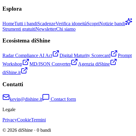
Esplora
Home
Tutti i bandi
Scadenze
Verifica idoneità
Scopri
Notizie bandi
Strumenti gratuiti
Newsletter
Chi siamo
Ecosistema diShine
Radar Compliance AI Act
Digital Maturity Scorecard
Prompt
Workshop
MD/JSON Converter
Agenzia diShine
diShine.it
Contatti
kevin@dishine.it
Contact form
Legale
Privacy
Cookie
Termini
© 2026 diShine ·
0
bandi