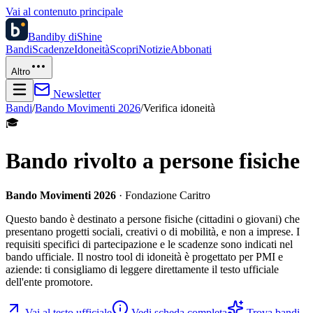
Vai al contenuto principale
Bandi
by diShine
Bandi
Scadenze
Idoneità
Scopri
Notizie
Abbonati
Altro
Newsletter
Bandi
/
Bando Movimenti 2026
/
Verifica idoneità
🎓
Bando rivolto a persone fisiche
Bando Movimenti 2026
· Fondazione Caritro
Questo bando è destinato a persone fisiche (cittadini o giovani) che
presentano progetti sociali, creativi o di mobilità, e non a imprese. I
requisiti specifici di partecipazione e le scadenze sono indicati nel
bando ufficiale. Il nostro tool di idoneità è progettato per PMI e
aziende: ti consigliamo di leggere direttamente il testo ufficiale
dell'ente promotore.
Vai al testo ufficiale
Vedi scheda completa
Trova bandi