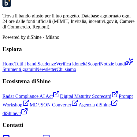
Trova il bando giusto per il tuo progetto. Database aggiornato ogni
24 ore dalle fonti ufficiali (MIMIT, Invitalia, incentivi.gov.it, Camere
di Commercio, Regioni).
Powered by
diShine
· Milano
Esplora
Home
Tutti i bandi
Scadenze
Verifica idoneità
Scopri
Notizie bandi
Strumenti gratuiti
Newsletter
Chi siamo
Ecosistema diShine
Radar Compliance AI Act
Digital Maturity Scorecard
Prompt
Workshop
MD/JSON Converter
Agenzia diShine
diShine.it
Contatti