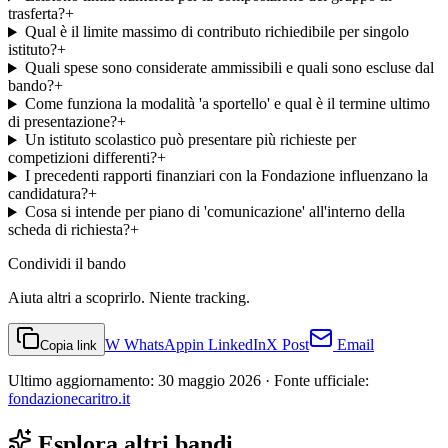
trasferta?
+
Qual è il limite massimo di contributo richiedibile per singolo
istituto?
+
Quali spese sono considerate ammissibili e quali sono escluse dal
bando?
+
Come funziona la modalità 'a sportello' e qual è il termine ultimo
di presentazione?
+
Un istituto scolastico può presentare più richieste per
competizioni differenti?
+
I precedenti rapporti finanziari con la Fondazione influenzano la
candidatura?
+
Cosa si intende per piano di 'comunicazione' all'interno della
scheda di richiesta?
+
Condividi
il bando
Aiuta altri a scoprirlo. Niente tracking.
W
WhatsApp
in
LinkedIn
X
Post
Email
Copia link
Ultimo aggiornamento:
30 maggio 2026
· Fonte ufficiale:
fondazionecaritro.it
Esplora altri bandi