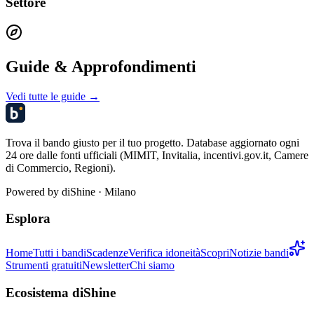
Settore
Guide & Approfondimenti
Vedi tutte le guide →
Trova il bando giusto per il tuo progetto. Database aggiornato ogni
24 ore dalle fonti ufficiali (MIMIT, Invitalia, incentivi.gov.it, Camere
di Commercio, Regioni).
Powered by
diShine
· Milano
Esplora
Home
Tutti i bandi
Scadenze
Verifica idoneità
Scopri
Notizie bandi
Strumenti gratuiti
Newsletter
Chi siamo
Ecosistema diShine