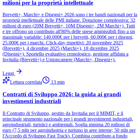
milioni per la proprietà intellettuale
Brevetti+, Marchi+ e Disegni+ 2026 sono i tre bandi nazionali per la
proprietà intellettuale delle PMI italiane. Dotazione complessiva: 32
milioni di euro (20M Brevetti+, 10M Disegni+, 2M Marchi+). Tutti
e tre offrono un contributo all'80% delle spese ammissibili fino a un
massimale variabile: 140.000€ per i brevetti, 60.000€ per i disegni,
25.000€ per i marchi. Click-day rispettivi: 20 novembre 2025
(Brevetti+), 4 dicembre 2025 (Marchi+), 18 dicembre 2025
(Disegni+). Sportello evaluativo cronologico, gestione affidata a
Invitalia (Brevetti+) e Unioncamere (Marchi+, Disegni+).
Leggi
Lettura correlata
13
min
Contratti di Sviluppo 2026: la guida ai grandi
investimenti industriali
Il Contratto di Sviluppo, gestito da Invitalia per il MIMIT, e il
principale strumento nazionale per i grandi investimenti industriali,
agroindustriali, turistici e ambientali. Soglia minima 20 milioni di
euro (7,5 mln per agroindustria e turismo in aree interne; 50 mln per
l'Accordo di Sviluppo Fast Track). Combina contributo a fondo