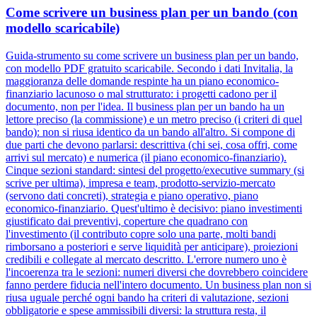
Come scrivere un business plan per un bando (con
modello scaricabile)
Guida-strumento su come scrivere un business plan per un bando,
con modello PDF gratuito scaricabile. Secondo i dati Invitalia, la
maggioranza delle domande respinte ha un piano economico-
finanziario lacunoso o mal strutturato: i progetti cadono per il
documento, non per l'idea. Il business plan per un bando ha un
lettore preciso (la commissione) e un metro preciso (i criteri di quel
bando): non si riusa identico da un bando all'altro. Si compone di
due parti che devono parlarsi: descrittiva (chi sei, cosa offri, come
arrivi sul mercato) e numerica (il piano economico-finanziario).
Cinque sezioni standard: sintesi del progetto/executive summary (si
scrive per ultima), impresa e team, prodotto-servizio-mercato
(servono dati concreti), strategia e piano operativo, piano
economico-finanziario. Quest'ultimo è decisivo: piano investimenti
giustificato dai preventivi, coperture che quadrano con
l'investimento (il contributo copre solo una parte, molti bandi
rimborsano a posteriori e serve liquidità per anticipare), proiezioni
credibili e collegate al mercato descritto. L'errore numero uno è
l'incoerenza tra le sezioni: numeri diversi che dovrebbero coincidere
fanno perdere fiducia nell'intero documento. Un business plan non si
riusa uguale perché ogni bando ha criteri di valutazione, sezioni
obbligatorie e spese ammissibili diversi: la struttura resta, il