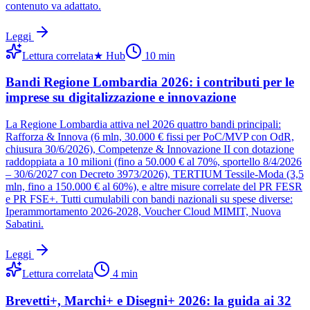
contenuto va adattato.
Leggi
Lettura correlata
★
Hub
10
min
Bandi Regione Lombardia 2026: i contributi per le
imprese su digitalizzazione e innovazione
La Regione Lombardia attiva nel 2026 quattro bandi principali:
Rafforza & Innova (6 mln, 30.000 € fissi per PoC/MVP con OdR,
chiusura 30/6/2026), Competenze & Innovazione II con dotazione
raddoppiata a 10 milioni (fino a 50.000 € al 70%, sportello 8/4/2026
– 30/6/2027 con Decreto 3973/2026), TERTIUM Tessile-Moda (3,5
mln, fino a 150.000 € al 60%), e altre misure correlate del PR FESR
e PR FSE+. Tutti cumulabili con bandi nazionali su spese diverse:
Iperammortamento 2026-2028, Voucher Cloud MIMIT, Nuova
Sabatini.
Leggi
Lettura correlata
4
min
Brevetti+, Marchi+ e Disegni+ 2026: la guida ai 32