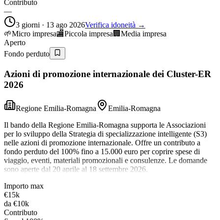
Contributo
—
3 giorni · 13 ago 2026
Verifica idoneità →
🌱
Micro impresa
🏬
Piccola impresa
🏢
Media impresa
Aperto
Fondo perduto
Azioni di promozione internazionale dei Cluster-ER
2026
Regione Emilia-Romagna
Emilia-Romagna
Il bando della Regione Emilia-Romagna supporta le Associazioni
per lo sviluppo della Strategia di specializzazione intelligente (S3)
nelle azioni di promozione internazionale. Offre un contributo a
fondo perduto del 100% fino a 15.000 euro per coprire spese di
viaggio, eventi, materiali promozionali e consulenze. Le domande
sono aperte dal 20 aprile al 18 settembre 2026.
Importo max
€15k
da
€10k
Contributo