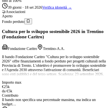
fino al 100%
39 giorni · 18 set 2026
Verifica idoneità →
🤝
Associazioni
Aperto
Fondo perduto
Cultura per lo sviluppo sostenibile 2026 in Trentino
(Fondazione Caritro)
Fondazione Caritro
Trentino-A.A.
Il bando Fondazione Caritro "Cultura per lo sviluppo sostenibile
2026" offre finanziamenti a fondo perduto per progetti culturali nella
Provincia di Trento. L'obiettivo è promuovere lo sviluppo sostenibile
e l'Agenda 2030 attraverso l'attivazione di comunità. Beneficiari
sono enti pubblici e del terzo settore. Scadenza: 23 settembre 2026.
Importo max
€25k
da
€5k
Contributo
Il bando non specifica una percentuale massima, ma indica un
budget…