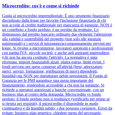
Microcredito: cos'è e come si richiede
Guida al microcredito imprenditoriale. È uno strumento finanziario
disciplinato dalla legge per favorire l'inclusione finanziaria di chi
non accede al credito tradizionale per mancanza di garanzie. NON è
un contributo a fondo perduto: è un prestito da restituire. Lo
distinguono dal prestito bancario ordinario due elementi: l'attenzione
alla validità e sostenibilità del progetto (non solo alle garanzie
patrimoniali) e i servizi di tutoraggio/accompagnamento previsti per
legge. Si rivolge a microimprese, lavoratori autonomi e professionisti
con partita IVA, piccole società, e anche agli aspiranti imprenditori
(chi non ha ancora costituito l'attività). La normativa è stata
riformata: importi finanziabili alzati, platea estesa, limiti rivisti. I
fondi servono per spese connesse all'attività (beni, attrezzature,
merci, servizi, formazione, retribuzioni di nuovi dipendenti,
liquidità) ma NON per ristrutturare debiti preesistenti. Il Fondo di
Garanzia per le PMI garantisce una quota importante del
finanziamento, rendendolo accessibile a chi non ha garanzie. Si
richiede a operatori autorizzati o banche convenzionate, con un
business plan al centro della domanda. Microcredito vs fondo
perduto: il fondo perduto non si restituisce (verificarlo per primo se
si rientra nei requisiti), il microcredito è disponibile in modo
continuativo e dà liquidità subito; i due possono coesistere. Errori da
evitare: business plan generico, chiedere meno del necessario,