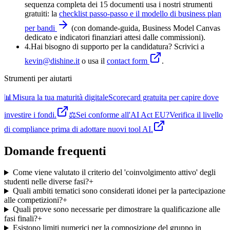
sequenza completa dei 15 documenti usa i nostri strumenti
gratuiti: la
checklist passo-passo e il modello di business plan
per bandi
(con domande-guida, Business Model Canvas
dedicato e indicatori finanziari attesi dalle commissioni).
4
.
Hai bisogno di supporto per la candidatura? Scrivici a
kevin@dishine.it
o usa il
contact form
.
Strumenti per aiutarti
📊
Misura la tua maturità digitale
Scorecard gratuita per capire dove
investire i fondi.
⚖️
Sei conforme all'AI Act EU?
Verifica il livello
di compliance prima di adottare nuovi tool AI.
Domande frequenti
Come viene valutato il criterio del 'coinvolgimento attivo' degli
studenti nelle diverse fasi?
+
Quali ambiti tematici sono considerati idonei per la partecipazione
alle competizioni?
+
Quali prove sono necessarie per dimostrare la qualificazione alle
fasi finali?
+
Esistono limiti numerici per la composizione del gruppo in