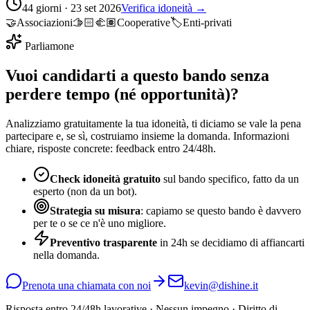
44 giorni · 23 set 2026
Verifica idoneità →
🤝
Associazioni
🫱🏻‍🫲🏽
Cooperative
🏷️
Enti-privati
Parliamone
Vuoi candidarti a questo bando senza
perdere tempo (né opportunità)?
Analizziamo gratuitamente la tua idoneità, ti diciamo se vale la pena
partecipare e, se sì, costruiamo insieme la domanda. Informazioni
chiare, risposte concrete: feedback entro 24/48h.
Check idoneità gratuito
sul bando specifico, fatto da un
esperto (non da un bot).
Strategia su misura
: capiamo se questo bando è davvero
per te o se ce n'è uno migliore.
Preventivo trasparente
in 24h se decidiamo di affiancarti
nella domanda.
Prenota una chiamata con noi
kevin@dishine.it
Risposta entro 24/48h lavorative · Nessun impegno · Diritto di