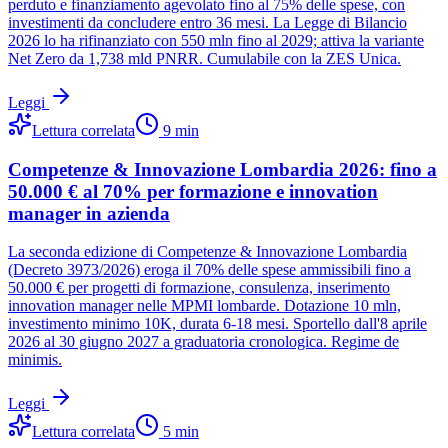
perduto e finanziamento agevolato fino al 75% delle spese, con
investimenti da concludere entro 36 mesi. La Legge di Bilancio
2026 lo ha rifinanziato con 550 mln fino al 2029; attiva la variante
Net Zero da 1,738 mld PNRR. Cumulabile con la ZES Unica.
Leggi
Lettura correlata
9
min
Competenze & Innovazione Lombardia 2026: fino a
50.000 € al 70% per formazione e innovation
manager in azienda
La seconda edizione di Competenze & Innovazione Lombardia
(Decreto 3973/2026) eroga il 70% delle spese ammissibili fino a
50.000 € per progetti di formazione, consulenza, inserimento
innovation manager nelle MPMI lombarde. Dotazione 10 mln,
investimento minimo 10K, durata 6-18 mesi. Sportello dall'8 aprile
2026 al 30 giugno 2027 a graduatoria cronologica. Regime de
minimis.
Leggi
Lettura correlata
5
min