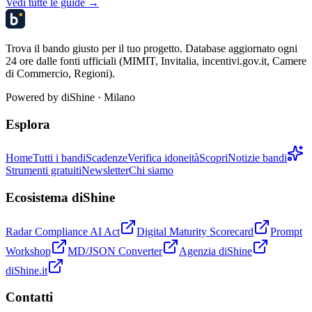
Vedi tutte le guide →
Trova il bando giusto per il tuo progetto. Database aggiornato ogni
24 ore dalle fonti ufficiali (MIMIT, Invitalia, incentivi.gov.it, Camere
di Commercio, Regioni).
Powered by
diShine
· Milano
Esplora
Home
Tutti i bandi
Scadenze
Verifica idoneità
Scopri
Notizie bandi
Strumenti gratuiti
Newsletter
Chi siamo
Ecosistema diShine
Radar Compliance AI Act
Digital Maturity Scorecard
Prompt
Workshop
MD/JSON Converter
Agenzia diShine
diShine.it
Contatti