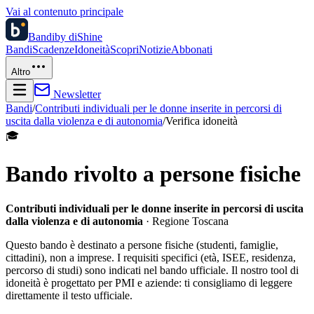
Vai al contenuto principale
Bandi
by diShine
Bandi
Scadenze
Idoneità
Scopri
Notizie
Abbonati
Altro
Newsletter
Bandi
/
Contributi individuali per le donne inserite in percorsi di
uscita dalla violenza e di autonomia
/
Verifica idoneità
🎓
Bando rivolto a persone fisiche
Contributi individuali per le donne inserite in percorsi di uscita
dalla violenza e di autonomia
· Regione Toscana
Questo bando è destinato a persone fisiche (studenti, famiglie,
cittadini), non a imprese. I requisiti specifici (età, ISEE, residenza,
percorso di studi) sono indicati nel bando ufficiale. Il nostro tool di
idoneità è progettato per PMI e aziende: ti consigliamo di leggere
direttamente il testo ufficiale.