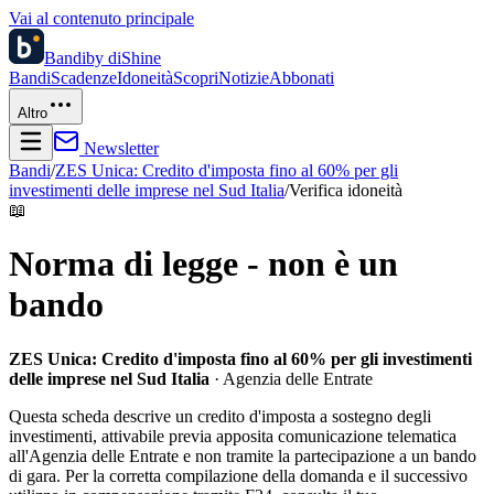
Vai al contenuto principale
Bandi
by diShine
Bandi
Scadenze
Idoneità
Scopri
Notizie
Abbonati
Altro
Newsletter
Bandi
/
ZES Unica: Credito d'imposta fino al 60% per gli
investimenti delle imprese nel Sud Italia
/
Verifica idoneità
📖
Norma di legge - non è un
bando
ZES Unica: Credito d'imposta fino al 60% per gli investimenti
delle imprese nel Sud Italia
· Agenzia delle Entrate
Questa scheda descrive un credito d'imposta a sostegno degli
investimenti, attivabile previa apposita comunicazione telematica
all'Agenzia delle Entrate e non tramite la partecipazione a un bando
di gara. Per la corretta compilazione della domanda e il successivo