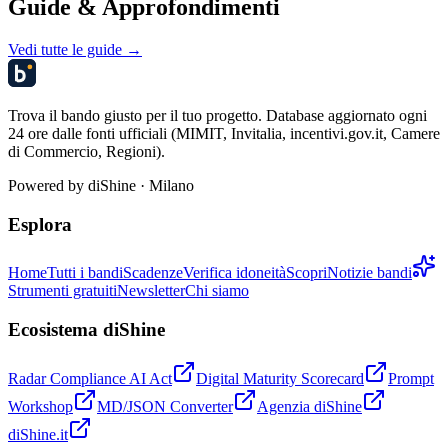
Guide & Approfondimenti
Vedi tutte le guide →
Trova il bando giusto per il tuo progetto. Database aggiornato ogni
24 ore dalle fonti ufficiali (MIMIT, Invitalia, incentivi.gov.it, Camere
di Commercio, Regioni).
Powered by
diShine
· Milano
Esplora
Home
Tutti i bandi
Scadenze
Verifica idoneità
Scopri
Notizie bandi
Strumenti gratuiti
Newsletter
Chi siamo
Ecosistema diShine
Radar Compliance AI Act
Digital Maturity Scorecard
Prompt
Workshop
MD/JSON Converter
Agenzia diShine
diShine.it