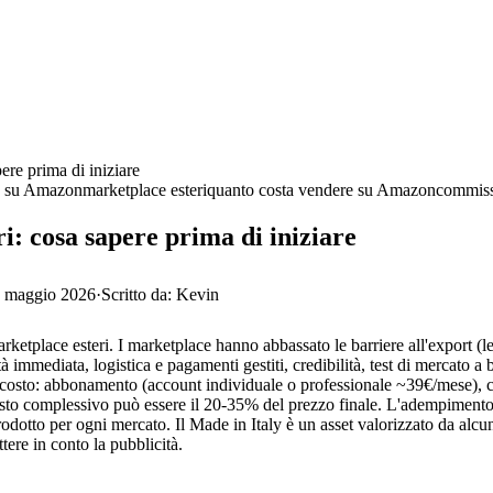
ere prima di iniziare
e su Amazon
marketplace esteri
quanto costa vendere su Amazon
commis
: cosa sapere prima di iniziare
 maggio 2026
·
Scritto da:
Kevin
etplace esteri. I marketplace hanno abbassato le barriere all'export (l
immediata, logistica e pagamenti gestiti, credibilità, test di mercato a b
di costo: abbonamento (account individuale o professionale ~39€/mese),
 costo complessivo può essere il 20-35% del prezzo finale. L'adempimento
rodotto per ogni mercato. Il Made in Italy è un asset valorizzato da alcu
tere in conto la pubblicità.