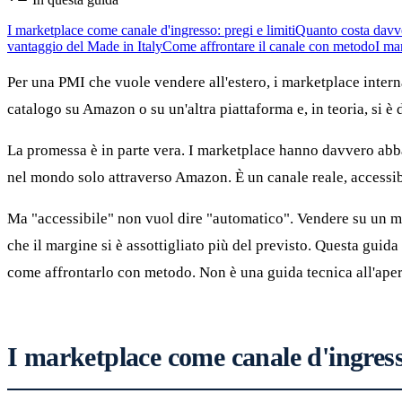
I marketplace come canale d'ingresso: pregi e limiti
Quanto costa davv
vantaggio del Made in Italy
Come affrontare il canale con metodo
I ma
Per una PMI che vuole vendere all'estero, i marketplace interna
catalogo su Amazon o su un'altra piattaforma e, in teoria, si è d
La promessa è in parte vera. I marketplace hanno davvero abba
nel mondo solo attraverso Amazon. È un canale reale, accessibil
Ma "accessibile" non vuol dire "automatico". Vendere su un mar
che il margine si è assottigliato più del previsto. Questa guida
come affrontarlo con metodo. Non è una guida tecnica all'ape
I marketplace come canale d'ingresso