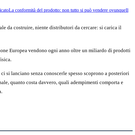
icato
La conformità del prodotto: non tutto si può vendere ovunque
Il
 da costruire, niente distributori da cercare: si carica il
nione Europea vendono ogni anno oltre un miliardo di prodotti
isica.
 ci si lanciano senza conoscerle spesso scoprono a posteriori
anale, quanto costa davvero, quali adempimenti comporta e
a.