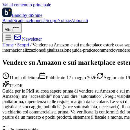
Vai al contenuto principale
Bandi
by diShine
Bandi
Scadenze
Idoneità
Scopri
Notizie
Abbonati
Altro
Newsletter
Home
/
Scopri
/
Vendere su Amazon e sui marketplace esteri: cosa sap
internazionalizzazione
digitalizzazione
guida-pratica
commercio
vender
Vendere su Amazon e sui marketplace esteri
11
min di lettura
Pubblicato
17 maggio 2026
Aggiornato
19
TL;DR
Guida per le PMI su cosa sapere prima di vendere su Amazon e sui mark
Amazon), ma "accessibile" non vuol dire "automatico". Pregi: visibilità 
piattaforma, dipendenza dalle regole, margini da calcolare. Le voci 
logistica e stoccaggio, pubblicità (voce sottovalutata, necessaria). Il
va chiarito col commercialista prima. Va verificata la conformità del p
partire da un mercato e pochi prodotti, sistemare il fiscale a monte, met
In questa guida