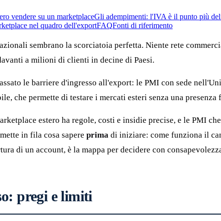
ero vendere su un marketplace
Gli adempimenti: l'IVA è il punto più del
rketplace nel quadro dell'export
FAQ
Fonti di riferimento
zionali sembrano la scorciatoia perfetta. Niente rete commerciale
avanti a milioni di clienti in decine di Paesi.
ssato le barriere d'ingresso all'export: le PMI con sede nell'U
e, che permette di testare i mercati esteri senza una presenza f
ketplace estero ha regole, costi e insidie precise, e le PMI che
 mette in fila cosa sapere
prima
di iniziare: come funziona il c
rtura di un account, è la mappa per decidere con consapevolezz
: pregi e limiti