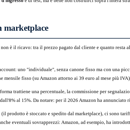
e
d'ingresso
e di test, ma è bene non costruirci sopra l'intera st
n marketplace
a non è il ricavo: tra il prezzo pagato dal cliente e quanto rest
 account: uno "individuale", senza canone fisso ma con una pic
ne mensile fisso (su Amazon attorno ai 39 euro al mese più IVA
forma trattiene una percentuale, la commissione per segnalazion
e, dall'8% al 15%. Da notare: per il 2026 Amazon ha annunciato 
 (il prodotto è stoccato e spedito dal marketplace), ci sono tariff
nche eventuali sovrapprezzi: Amazon, ad esempio, ha introdotto 