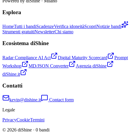
Powered by
diShine
· Milano
Esplora
Home
Tutti i bandi
Scadenze
Verifica idoneità
Scopri
Notizie bandi
Strumenti gratuiti
Newsletter
Chi siamo
Ecosistema diShine
Radar Compliance AI Act
Digital Maturity Scorecard
Prompt
Workshop
MD/JSON Converter
Agenzia diShine
diShine.it
Contatti
kevin@dishine.it
Contact form
Legale
Privacy
Cookie
Termini
© 2026 diShine ·
0
bandi