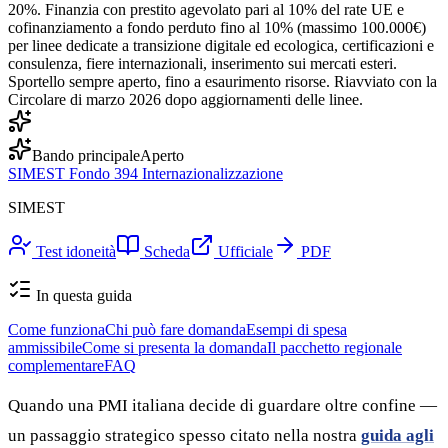
20%. Finanzia con prestito agevolato pari al 10% del rate UE e
cofinanziamento a fondo perduto fino al 10% (massimo 100.000€)
per linee dedicate a transizione digitale ed ecologica, certificazioni e
consulenza, fiere internazionali, inserimento sui mercati esteri.
Sportello sempre aperto, fino a esaurimento risorse. Riavviato con la
Circolare di marzo 2026 dopo aggiornamenti delle linee.
Bando principale
Aperto
SIMEST Fondo 394 Internazionalizzazione
SIMEST
Test idoneità
Scheda
Ufficiale
PDF
In questa guida
Come funziona
Chi può fare domanda
Esempi di spesa
ammissibile
Come si presenta la domanda
Il pacchetto regionale
complementare
FAQ
Quando una PMI italiana decide di guardare oltre confine —
un passaggio strategico spesso citato nella nostra
guida agli