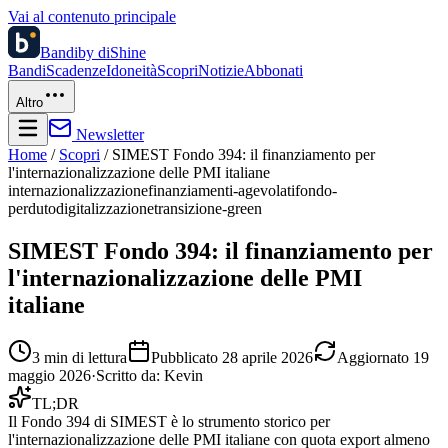
Vai al contenuto principale
Bandi
by diShine
Bandi
Scadenze
Idoneità
Scopri
Notizie
Abbonati
Altro
Newsletter
Home
/
Scopri
/
SIMEST Fondo 394: il finanziamento per
l'internazionalizzazione delle PMI italiane
internazionalizzazione
finanziamenti-agevolati
fondo-
perduto
digitalizzazione
transizione-green
SIMEST Fondo 394: il finanziamento per
l'internazionalizzazione delle PMI
italiane
3
min di lettura
Pubblicato
28 aprile 2026
Aggiornato
19
maggio 2026
·
Scritto da:
Kevin
TL;DR
Il Fondo 394 di SIMEST è lo strumento storico per
l'internazionalizzazione delle PMI italiane con quota export almeno