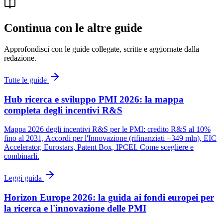
Continua con le altre guide
Approfondisci con le guide collegate, scritte e aggiornate dalla
redazione.
Tutte le guide
Hub ricerca e sviluppo PMI 2026: la mappa
completa degli incentivi R&S
Mappa 2026 degli incentivi R&S per le PMI: credito R&S al 10%
fino al 2031, Accordi per l'Innovazione (rifinanziati +349 mln), EIC
Accelerator, Eurostars, Patent Box, IPCEI. Come scegliere e
combinarli.
Leggi guida
Horizon Europe 2026: la guida ai fondi europei per
la ricerca e l'innovazione delle PMI