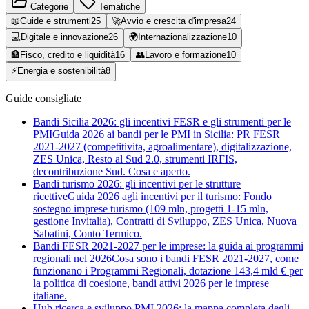
Categorie
Tematiche
📖
Guide e strumenti
25
🚀
Avvio e crescita d'impresa
24
💻
Digitale e innovazione
26
🌍
Internazionalizzazione
10
🏦
Fisco, credito e liquidità
16
👥
Lavoro e formazione
10
⚡
Energia e sostenibilità
8
Guide consigliate
Bandi Sicilia 2026: gli incentivi FESR e gli strumenti per le
PMI
Guida 2026 ai bandi per le PMI in Sicilia: PR FESR
2021-2027 (competitivita, agroalimentare), digitalizzazione,
ZES Unica, Resto al Sud 2.0, strumenti IRFIS,
decontribuzione Sud. Cosa e aperto.
Bandi turismo 2026: gli incentivi per le strutture
ricettive
Guida 2026 agli incentivi per il turismo: Fondo
sostegno imprese turismo (109 mln, progetti 1-15 mln,
gestione Invitalia), Contratti di Sviluppo, ZES Unica, Nuova
Sabatini, Conto Termico.
Bandi FESR 2021-2027 per le imprese: la guida ai programmi
regionali nel 2026
Cosa sono i bandi FESR 2021-2027, come
funzionano i Programmi Regionali, dotazione 143,4 mld € per
la politica di coesione, bandi attivi 2026 per le imprese
italiane.
Hub ricerca e sviluppo PMI 2026: la mappa completa degli