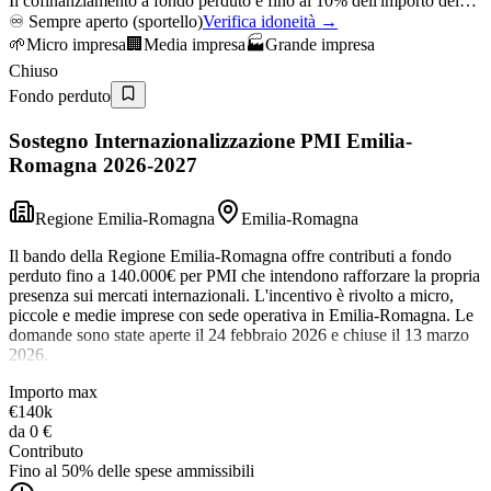
Il cofinanziamento a fondo perduto è fino al 10% dell'importo del…
♾️
Sempre aperto (sportello)
Verifica idoneità →
🌱
Micro impresa
🏢
Media impresa
🏭
Grande impresa
Chiuso
Fondo perduto
Sostegno Internazionalizzazione PMI Emilia-
Romagna 2026-2027
Regione Emilia-Romagna
Emilia-Romagna
Il bando della Regione Emilia-Romagna offre contributi a fondo
perduto fino a 140.000€ per PMI che intendono rafforzare la propria
presenza sui mercati internazionali. L'incentivo è rivolto a micro,
piccole e medie imprese con sede operativa in Emilia-Romagna. Le
domande sono state aperte il 24 febbraio 2026 e chiuse il 13 marzo
2026.
Importo max
€140k
da
0 €
Contributo
Fino al 50% delle spese ammissibili