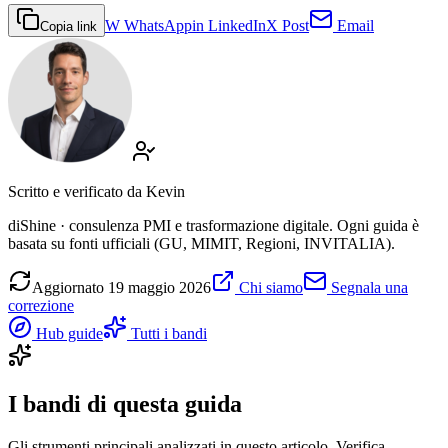
W
WhatsApp
in
LinkedIn
X
Post
Email
Copia link
Scritto e verificato da
Kevin
diShine · consulenza PMI e trasformazione digitale. Ogni guida è
basata su fonti ufficiali (GU, MIMIT, Regioni, INVITALIA).
Aggiornato
19 maggio 2026
Chi siamo
Segnala una
correzione
Hub guide
Tutti i bandi
I bandi di questa guida
Gli strumenti principali analizzati in questo articolo. Verifica