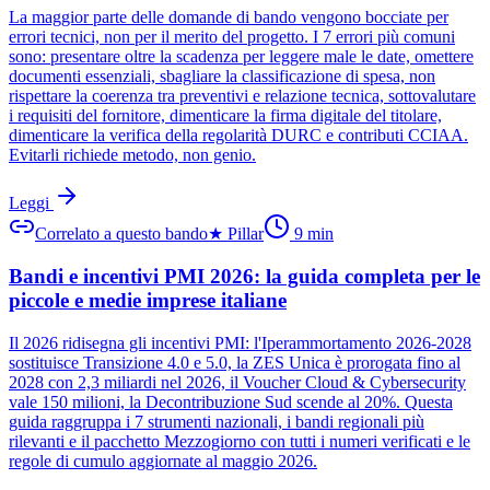
La maggior parte delle domande di bando vengono bocciate per
errori tecnici, non per il merito del progetto. I 7 errori più comuni
sono: presentare oltre la scadenza per leggere male le date, omettere
documenti essenziali, sbagliare la classificazione di spesa, non
rispettare la coerenza tra preventivi e relazione tecnica, sottovalutare
i requisiti del fornitore, dimenticare la firma digitale del titolare,
dimenticare la verifica della regolarità DURC e contributi CCIAA.
Evitarli richiede metodo, non genio.
Leggi
Correlato a questo bando
★
Pillar
9
min
Bandi e incentivi PMI 2026: la guida completa per le
piccole e medie imprese italiane
Il 2026 ridisegna gli incentivi PMI: l'Iperammortamento 2026-2028
sostituisce Transizione 4.0 e 5.0, la ZES Unica è prorogata fino al
2028 con 2,3 miliardi nel 2026, il Voucher Cloud & Cybersecurity
vale 150 milioni, la Decontribuzione Sud scende al 20%. Questa
guida raggruppa i 7 strumenti nazionali, i bandi regionali più
rilevanti e il pacchetto Mezzogiorno con tutti i numeri verificati e le
regole di cumulo aggiornate al maggio 2026.