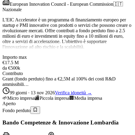
European Innovation Council - European Commission
🇮🇹
Nazionale
L'EIC Accelerator è un programma di finanziamento europeo per
startup e PMI innovative con prodotti o servizi che possono creare o
rivoluzionare mercati. Offre contributi a fondo perduto fino a 2.5
milioni di euro e investimenti in equity fino a 10 milioni di euro,
oltre a servizi di accelerazione. L'obiettivo è supportare
l'innovazione ad alto rischio e la scalabilità.
Importo max
€17.5 M
da
€500k
Contributo
Grant (fondo perduto) fino a €2,5M al 100% dei costi R&D
ammissibili…
99 giorni · 13 nov 2026
Verifica idoneità →
🌱
Micro impresa
🏬
Piccola impresa
🏢
Media impresa
Aperto
Fondo perduto
Bando Competenze & Innovazione Lombardia