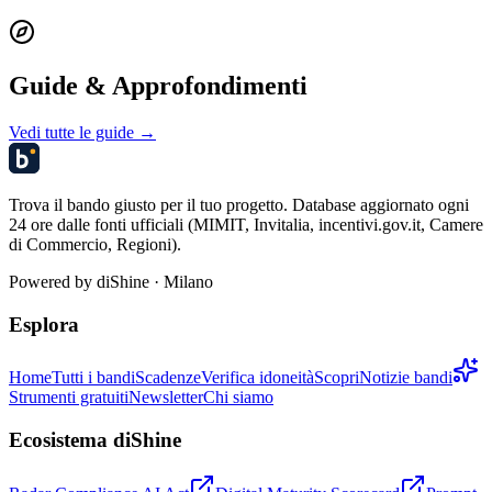
Guide & Approfondimenti
Vedi tutte le guide →
Trova il bando giusto per il tuo progetto. Database aggiornato ogni
24 ore dalle fonti ufficiali (MIMIT, Invitalia, incentivi.gov.it, Camere
di Commercio, Regioni).
Powered by
diShine
· Milano
Esplora
Home
Tutti i bandi
Scadenze
Verifica idoneità
Scopri
Notizie bandi
Strumenti gratuiti
Newsletter
Chi siamo
Ecosistema diShine