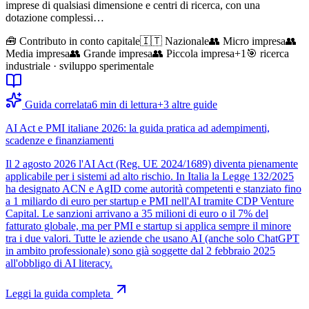
imprese di qualsiasi dimensione e centri di ricerca, con una
dotazione complessi…
🧰
Contributo in conto capitale
🇮🇹 Nazionale
👥
Micro impresa
👥
Media impresa
👥
Grande impresa
👥
Piccola impresa
+
1
🎯
ricerca
industriale · sviluppo sperimentale
Guida correlata
6
min di lettura
+
3
altre guide
AI Act e PMI italiane 2026: la guida pratica ad adempimenti,
scadenze e finanziamenti
Il 2 agosto 2026 l'AI Act (Reg. UE 2024/1689) diventa pienamente
applicabile per i sistemi ad alto rischio. In Italia la Legge 132/2025
ha designato ACN e AgID come autorità competenti e stanziato fino
a 1 miliardo di euro per startup e PMI nell'AI tramite CDP Venture
Capital. Le sanzioni arrivano a 35 milioni di euro o il 7% del
fatturato globale, ma per PMI e startup si applica sempre il minore
tra i due valori. Tutte le aziende che usano AI (anche solo ChatGPT
in ambito professionale) sono già soggette dal 2 febbraio 2025
all'obbligo di AI literacy.
Leggi la guida completa