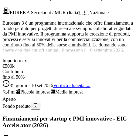
EUREKA Secretariat / MUR (Italia)
🇮🇹
Nazionale
Eurostars 3 è un programma internazionale che offre finanziamenti a
fondo perduto per progetti di ricerca e sviluppo collaborativi guidati
da PMI innovative. Il programma supporta la creazione di prodotti,
processi e servizi innovativi per la commercializzazione, con un
contributo fino al 50% delle spese ammissibili. Le domande sono
aperte con due cut-off annuali, il prossimo il 10 settembre 2026.
Importo max
€500k
Contributo
fino al 50%
35 giorni · 10 set 2026
Verifica idoneità →
🏷️
Pmi
🏬
Piccola impresa
🏢
Media impresa
Aperto
Fondo perduto
Finanziamenti per startup e PMI innovative - EIC
Accelerator (2026)