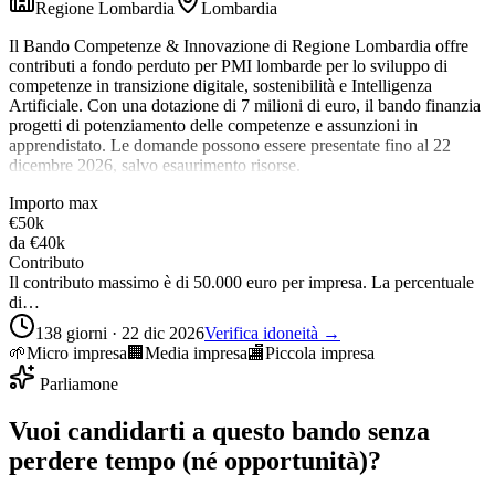
Regione Lombardia
Lombardia
Il Bando Competenze & Innovazione di Regione Lombardia offre
contributi a fondo perduto per PMI lombarde per lo sviluppo di
competenze in transizione digitale, sostenibilità e Intelligenza
Artificiale. Con una dotazione di 7 milioni di euro, il bando finanzia
progetti di potenziamento delle competenze e assunzioni in
apprendistato. Le domande possono essere presentate fino al 22
dicembre 2026, salvo esaurimento risorse.
Importo max
€50k
da
€40k
Contributo
Il contributo massimo è di 50.000 euro per impresa. La percentuale
di…
138 giorni · 22 dic 2026
Verifica idoneità →
🌱
Micro impresa
🏢
Media impresa
🏬
Piccola impresa
Parliamone
Vuoi candidarti a questo bando senza
perdere tempo (né opportunità)?