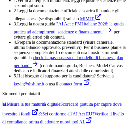
1.
Verifica i requisiti di idoneità:
leggi requisiti e scadenze nelle
sezioni qui sotto.
2.
Leggi la documentazione ufficiale e
scarica il bando
e gli
allegati spese (se disponibili) sul sito
MIMIT
.
3.
Leggi la nostra guida
"
AI Act e PMI italiane 2026: la guida
pratica ad adempimenti, scadenze e finanziamenti
"
per
evitare gli errori più comuni.
4
.
Prepara la documentazione standard (visura camerale,
ultimo bilancio approvato, preventivi). Per il business plan e la
sequenza completa dei 15 documenti usa i nostri strumenti
gratuiti: la
checklist passo-passo e il modello di business plan
per bandi
(con domande-guida, Business Model Canvas
dedicato e indicatori finanziari attesi dalle commissioni).
5
.
Hai bisogno di supporto per la candidatura? Scrivici a
kevin@dishine.it
o usa il
contact form
.
Strumenti per aiutarti
📊
Misura la tua maturità digitale
Scorecard gratuita per capire dove
investire i fondi.
⚖️
Sei conforme all'AI Act EU?
Verifica il livello
di compliance prima di adottare nuovi tool AI.