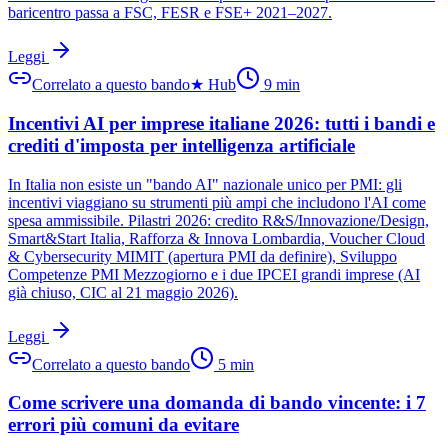
baricentro passa a FSC, FESR e FSE+ 2021–2027.
Leggi
Correlato a questo bando
★
Hub
9
min
Incentivi AI per imprese italiane 2026: tutti i bandi e
crediti d'imposta per intelligenza artificiale
In Italia non esiste un "bando AI" nazionale unico per PMI: gli
incentivi viaggiano su strumenti più ampi che includono l'AI come
spesa ammissibile. Pilastri 2026: credito R&S/Innovazione/Design,
Smart&Start Italia, Rafforza & Innova Lombardia, Voucher Cloud
& Cybersecurity MIMIT (apertura PMI da definire), Sviluppo
Competenze PMI Mezzogiorno e i due IPCEI grandi imprese (AI
già chiuso, CIC al 21 maggio 2026).
Leggi
Correlato a questo bando
5
min
Come scrivere una domanda di bando vincente: i 7
errori più comuni da evitare