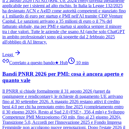
Il 2 agosto 2026 l'AI Act (Reg. UE 2024/1689) diventa pienamente
applicabile per i sistemi ad alto rischio. In Italia la Legge 132/2025
ha designato ACN e AgID come autorità competenti e stanziato fino
a 1 miliardo di euro per startup e PMI nell'AI tramite CDP Venture
Capital. Le sanzioni arrivano a 35 milioni di euro o il 7% del
fatturato globale, ma per PMI e startup si applica sempre il minore
tra i due valori. Tutte le aziende che usano AI (anche solo ChatGPT
in ambito professionale) sono già soggette dal 2 febbraio 2025
all'obbligo di AI literacy.
Leggi
Correlato a questo bando
★
Hub
10
min
Bandi PNRR 2026 per PMI: cosa è ancora aperto e
quanto vale
Il PNRR si chiude formalmente il 31 agosto 2026 (target da
raggiungere e rendicontare); le richieste di pagamento UE arrivano
fino al 30 settembre 2026. A maggio 2026 restano attivi il credito
beni 4.0 per chi ha prenotato entro fine 2025 (completamento entro
il 30 giugno 2026), Resto al Sud 2.0 (FSE+, 356,4 mln) e Sviluppo
Competenze PMI Mezzogiorno (50 mln, fino al 23 giugno 2026).
Transizione 5.0, Accordi per l'Innovazione 2025 e Fondo Impresa
Femminile non accolgono nuove prenotazioni. Dopo l'estate 2026 il