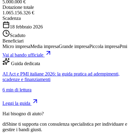
5.000.000 €
Dotazione totale
1.065.156.326 €
Scadenza
18 febbraio 2026
Scaduto
Beneficiari
Micro impresa
Media impresa
Grande impresa
Piccola impresa
Pmi
Vai al bando ufficiale
Guida dedicata
AI Act e PMI italiane 2026: la guida pratica ad adempimenti,
scadenze e finanziamenti
6
min di lettura
Leggi la guida
Hai bisogno di aiuto?
diShine ti supporta con consulenza specialistica per individuare e
gestire i bandi giusti.