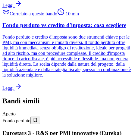
Leggi
Correlato a questo bando
10
min
Fondo perduto vs credito d'imposta: cosa scegliere
Fondo perduto e credito d'imposta sono due strumenti chiave per le
PMI, ma con meccanismi e impatti diversi. Il fondo perduto offre
liquidità immediata senza obbligo di restituzione, ideale per progetti
ad alto rischio, ma con procedure complesse. Il credito d'imposta
riduce il carico fiscale, è più accessibile e flessibile, ma non genera
liquidità diretta. La scelta dipende dalla natura del progetto, dalla
liquidità aziendale e dalla strategia fiscale, spesso la combinazione è
la soluzione migliore.
Leggi
Bandi simili
Aperto
Fondo perduto
Eurostars 3 - R&S per PMI innovative (Eureka)