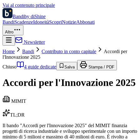
Vai al contenuto principale
Bandi
by diShine
Bandi
Scadenze
Idoneità
Scopri
Notizie
Abbonati
Altro
Newsletter
Home
Bandi
Contributo in conto capitale
Accordi per
l'Innovazione 2025
Chiuso
4 guide dedicate
Salva
Stampa / PDF
Accordi per l'Innovazione 2025
MIMIT
TL;DR
Il bando "Accordi per l'Innovazione 2025" del MIMIT finanzia
progetti di ricerca industriale e sviluppo sperimentale con un importo
minimo di 5 milioni e massimo di 40 milioni di euro. È rivolto a