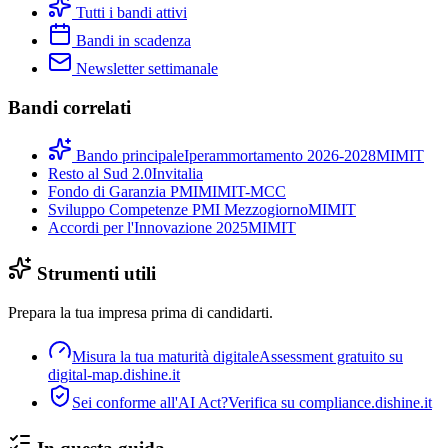
Tutti i bandi attivi
Bandi in scadenza
Newsletter settimanale
Bandi correlati
Bando principale
Iperammortamento 2026-2028
MIMIT
Resto al Sud 2.0
Invitalia
Fondo di Garanzia PMI
MIMIT-MCC
Sviluppo Competenze PMI Mezzogiorno
MIMIT
Accordi per l'Innovazione 2025
MIMIT
Strumenti utili
Prepara la tua impresa prima di candidarti.
Misura la tua maturità digitale
Assessment gratuito su
digital-map.dishine.it
Sei conforme all'AI Act?
Verifica su compliance.dishine.it