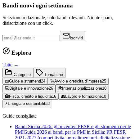
Bandi nuovi ogni settimana
Selezione redazionale, solo bandi rilevanti. Niente spam,
disiscrizione con un click.
Iscriviti
Esplora
Tutte →
Categorie
Tematiche
📖
Guide e strumenti
24
🚀
Avvio e crescita d'impresa
25
💻
Digitale e innovazione
26
🌍
Internazionalizzazione
10
🏦
Fisco, credito e liquidità
16
👥
Lavoro e formazione
10
⚡
Energia e sostenibilità
8
Guide consigliate
Bandi Sicilia 2026: gli incentivi FESR e gli strumenti per le
PMI
Guida 2026 ai bandi per le PMI in Sicilia: PR FESR
2021-2027 (competitivita, agroalimentare), digitalizzazione,