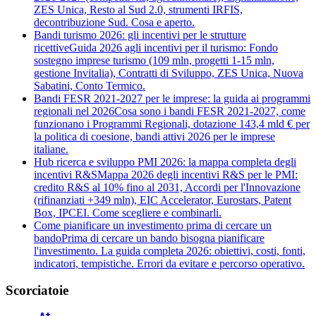
ZES Unica, Resto al Sud 2.0, strumenti IRFIS,
decontribuzione Sud. Cosa e aperto.
Bandi turismo 2026: gli incentivi per le strutture
ricettive
Guida 2026 agli incentivi per il turismo: Fondo
sostegno imprese turismo (109 mln, progetti 1-15 mln,
gestione Invitalia), Contratti di Sviluppo, ZES Unica, Nuova
Sabatini, Conto Termico.
Bandi FESR 2021-2027 per le imprese: la guida ai programmi
regionali nel 2026
Cosa sono i bandi FESR 2021-2027, come
funzionano i Programmi Regionali, dotazione 143,4 mld € per
la politica di coesione, bandi attivi 2026 per le imprese
italiane.
Hub ricerca e sviluppo PMI 2026: la mappa completa degli
incentivi R&S
Mappa 2026 degli incentivi R&S per le PMI:
credito R&S al 10% fino al 2031, Accordi per l'Innovazione
(rifinanziati +349 mln), EIC Accelerator, Eurostars, Patent
Box, IPCEI. Come scegliere e combinarli.
Come pianificare un investimento prima di cercare un
bando
Prima di cercare un bando bisogna pianificare
l'investimento. La guida completa 2026: obiettivi, costi, fonti,
indicatori, tempistiche. Errori da evitare e percorso operativo.
Scorciatoie