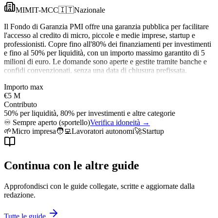
MIMIT-MCC
🇮🇹
Nazionale
Il Fondo di Garanzia PMI offre una garanzia pubblica per facilitare
l'accesso al credito di micro, piccole e medie imprese, startup e
professionisti. Copre fino all'80% dei finanziamenti per investimenti
e fino al 50% per liquidità, con un importo massimo garantito di 5
milioni di euro. Le domande sono aperte e gestite tramite banche e
confidi convenzionati, senza una data di chiusura prefissata.
Importo max
€5 M
Contributo
50% per liquidità, 80% per investimenti e altre categorie
♾️
Sempre aperto (sportello)
Verifica idoneità →
🌱
Micro impresa
🧑‍💻
Lavoratori autonomi
🚀
Startup
Continua con le altre guide
Approfondisci con le guide collegate, scritte e aggiornate dalla
redazione.
Tutte le guide