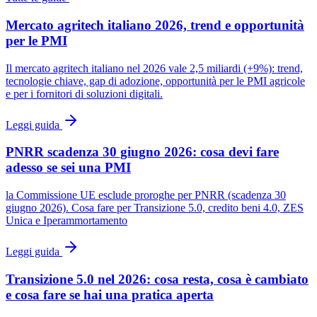
Mercato agritech italiano 2026, trend e opportunità
per le PMI
Il mercato agritech italiano nel 2026 vale 2,5 miliardi (+9%): trend,
tecnologie chiave, gap di adozione, opportunità per le PMI agricole
e per i fornitori di soluzioni digitali.
Leggi guida
PNRR scadenza 30 giugno 2026: cosa devi fare
adesso se sei una PMI
la Commissione UE esclude proroghe per PNRR (scadenza 30
giugno 2026). Cosa fare per Transizione 5.0, credito beni 4.0, ZES
Unica e Iperammortamento
Leggi guida
Transizione 5.0 nel 2026: cosa resta, cosa è cambiato
e cosa fare se hai una pratica aperta