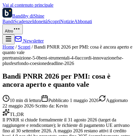
Vai al contenuto principale
Bandi
by diShine
Bandi
Scadenze
Idoneità
Scopri
Notizie
Abbonati
Altro
Newsletter
Home
/
Scopri
/
Bandi PNRR 2026 per PMI: cosa è ancora aperto e
quanto vale
pnrr
transizione-5-0
beni-strumentali-4-0
accordi-innovazione
fse-
plus
fesr
fondo-coesione
deadline-2026
Bandi PNRR 2026 per PMI: cosa è
ancora aperto e quanto vale
10
min di lettura
Pubblicato
1 maggio 2026
Aggiornato
22 maggio 2026
·
Scritto da:
Kevin
TL;DR
Il PNRR si chiude formalmente il 31 agosto 2026 (target da
raggiungere e rendicontare); le richieste di pagamento UE arrivano
fino al 30 settembre 2026. A maggio 2026 restano attivi il credito