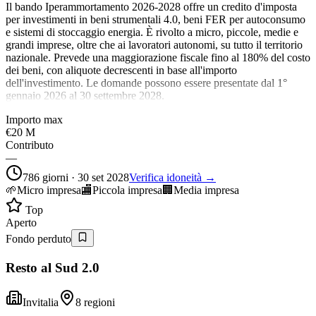
Il bando Iperammortamento 2026-2028 offre un credito d'imposta
per investimenti in beni strumentali 4.0, beni FER per autoconsumo
e sistemi di stoccaggio energia. È rivolto a micro, piccole, medie e
grandi imprese, oltre che ai lavoratori autonomi, su tutto il territorio
nazionale. Prevede una maggiorazione fiscale fino al 180% del costo
dei beni, con aliquote decrescenti in base all'importo
dell'investimento. Le domande possono essere presentate dal 1°
gennaio 2026 al 30 settembre 2028.
Importo max
€20 M
Contributo
—
786 giorni · 30 set 2028
Verifica idoneità →
🌱
Micro impresa
🏬
Piccola impresa
🏢
Media impresa
Top
Aperto
Fondo perduto
Resto al Sud 2.0
Invitalia
8 regioni