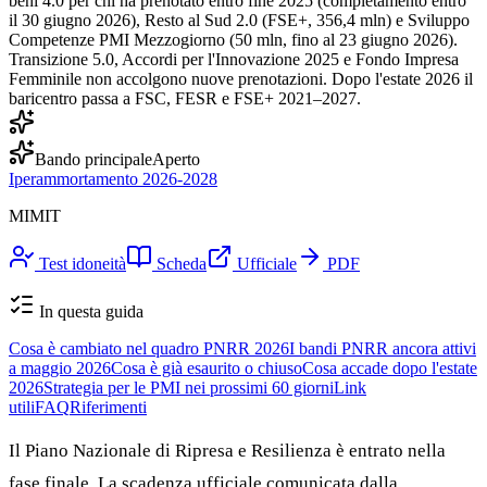
beni 4.0 per chi ha prenotato entro fine 2025 (completamento entro
il 30 giugno 2026), Resto al Sud 2.0 (FSE+, 356,4 mln) e Sviluppo
Competenze PMI Mezzogiorno (50 mln, fino al 23 giugno 2026).
Transizione 5.0, Accordi per l'Innovazione 2025 e Fondo Impresa
Femminile non accolgono nuove prenotazioni. Dopo l'estate 2026 il
baricentro passa a FSC, FESR e FSE+ 2021–2027.
Bando principale
Aperto
Iperammortamento 2026-2028
MIMIT
Test idoneità
Scheda
Ufficiale
PDF
In questa guida
Cosa è cambiato nel quadro PNRR 2026
I bandi PNRR ancora attivi
a maggio 2026
Cosa è già esaurito o chiuso
Cosa accade dopo l'estate
2026
Strategia per le PMI nei prossimi 60 giorni
Link
utili
FAQ
Riferimenti
Il Piano Nazionale di Ripresa e Resilienza è entrato nella
fase finale. La scadenza ufficiale comunicata dalla