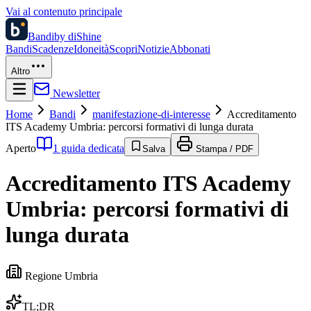
Vai al contenuto principale
Bandi
by diShine
Bandi
Scadenze
Idoneità
Scopri
Notizie
Abbonati
Altro
Newsletter
Home
Bandi
manifestazione-di-interesse
Accreditamento
ITS Academy Umbria: percorsi formativi di lunga durata
Aperto
1 guida dedicata
Salva
Stampa / PDF
Accreditamento ITS Academy
Umbria: percorsi formativi di
lunga durata
Regione Umbria
TL;DR