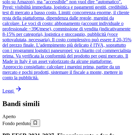
solo su Amazon), ma "accessibile" non vuol dire "automatico".
Pregi: visibilità immediata, logistica e pagamenti gestiti, credibilità,
test di mercato a basso costo. Limiti: concorrenza enorme, il cliente
resta della piattaforma, dipendenza dalle regole, margini da
calcolare. Le voci di costo: abbonamento (account individuale o
professionale ~39€/mese), commissione di vendita (indicativamente
8-15% per categoria), logistica e stoccaggio, pubblicità (voce
sottovalutata, necessaria). Il costo complessivo può essere il 20-35%
del prezzo finale. L'adempimento più delicato è l'IVA, soprattutto
con i programmi logistici paneuropei: va chiarito col commercialista
prima. Va verificata la conformità del prodotto per ogni mercato. Il
Made in Italy è un asset valorizzato da alcune piattaforme.
Approccio consigliato: calcolare i margini prima, partire da un
mercato e pochi prodotti, sistemare il fiscale a monte, mettere in
conto la pubblicità.
Leggi
Bandi simili
Aperto
Fondo perduto