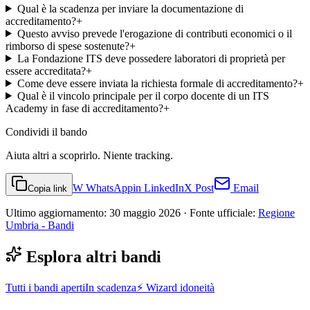
Qual è la scadenza per inviare la documentazione di
accreditamento?
+
Questo avviso prevede l'erogazione di contributi economici o il
rimborso di spese sostenute?
+
La Fondazione ITS deve possedere laboratori di proprietà per
essere accreditata?
+
Come deve essere inviata la richiesta formale di accreditamento?
+
Qual è il vincolo principale per il corpo docente di un ITS
Academy in fase di accreditamento?
+
Condividi
il bando
Aiuta altri a scoprirlo. Niente tracking.
W
WhatsApp
in
LinkedIn
X
Post
Email
Copia link
Ultimo aggiornamento:
30 maggio 2026
· Fonte ufficiale:
Regione
Umbria - Bandi
Esplora altri bandi
Tutti i bandi aperti
In scadenza
⚡ Wizard idoneità