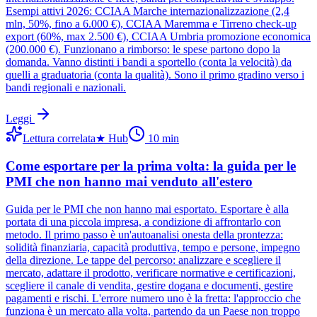
Esempi attivi 2026: CCIAA Marche internazionalizzazione (2,4
mln, 50%, fino a 6.000 €), CCIAA Maremma e Tirreno check-up
export (60%, max 2.500 €), CCIAA Umbria promozione economica
(200.000 €). Funzionano a rimborso: le spese partono dopo la
domanda. Vanno distinti i bandi a sportello (conta la velocità) da
quelli a graduatoria (conta la qualità). Sono il primo gradino verso i
bandi regionali e nazionali.
Leggi
Lettura correlata
★
Hub
10
min
Come esportare per la prima volta: la guida per le
PMI che non hanno mai venduto all'estero
Guida per le PMI che non hanno mai esportato. Esportare è alla
portata di una piccola impresa, a condizione di affrontarlo con
metodo. Il primo passo è un'autoanalisi onesta della prontezza:
solidità finanziaria, capacità produttiva, tempo e persone, impegno
della direzione. Le tappe del percorso: analizzare e scegliere il
mercato, adattare il prodotto, verificare normative e certificazioni,
scegliere il canale di vendita, gestire dogana e documenti, gestire
pagamenti e rischi. L'errore numero uno è la fretta: l'approccio che
funziona è un mercato alla volta, partendo da un Paese non troppo