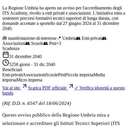
La Regione Umbria ha aperto un avviso per l'accreditamento degli
ITS Academy, rivolto a enti privati e associazioni. L'iniziativa mira a
sostenere percorsi formativi tecnici superiori di lunga durata, con
domande accettate a sportello dal 27 giugno 2024 al 31 dicembre
2040.
🧰
manifestazione-di-interesse
📍 Umbria
👥
Enti-privati
👥
Associazioni
👥
Scuole
👥
Pmi
+
3
Scadenza
31 dicembre 2040
5258 giorni · 31 dic 2040
Beneficiari
Enti-privati
Associazioni
Scuole
Pmi
Piccola impresa
Media
impresa
Micro impresa
Vai al sito
Scarica PDF ufficiale
✓ Verifica idoneità a questo
bando
(Rif. D.D. n. 6547 del 18/06/2024)
Questo avviso pubblico della Regione Umbria mira a
selezionare e accreditare gli Istituti Tecnici Superiori (ITS