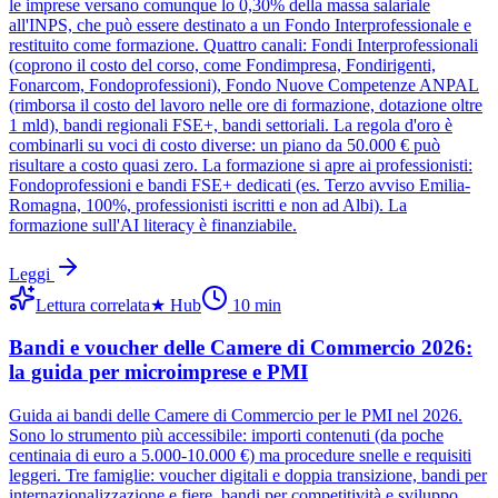
le imprese versano comunque lo 0,30% della massa salariale
all'INPS, che può essere destinato a un Fondo Interprofessionale e
restituito come formazione. Quattro canali: Fondi Interprofessionali
(coprono il costo del corso, come Fondimpresa, Fondirigenti,
Fonarcom, Fondoprofessioni), Fondo Nuove Competenze ANPAL
(rimborsa il costo del lavoro nelle ore di formazione, dotazione oltre
1 mld), bandi regionali FSE+, bandi settoriali. La regola d'oro è
combinarli su voci di costo diverse: un piano da 50.000 € può
risultare a costo quasi zero. La formazione si apre ai professionisti:
Fondoprofessioni e bandi FSE+ dedicati (es. Terzo avviso Emilia-
Romagna, 100%, professionisti iscritti e non ad Albi). La
formazione sull'AI literacy è finanziabile.
Leggi
Lettura correlata
★
Hub
10
min
Bandi e voucher delle Camere di Commercio 2026:
la guida per microimprese e PMI
Guida ai bandi delle Camere di Commercio per le PMI nel 2026.
Sono lo strumento più accessibile: importi contenuti (da poche
centinaia di euro a 5.000-10.000 €) ma procedure snelle e requisiti
leggeri. Tre famiglie: voucher digitali e doppia transizione, bandi per
internazionalizzazione e fiere, bandi per competitività e sviluppo.