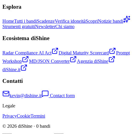
Esplora
Home
Tutti i bandi
Scadenze
Verifica idoneità
Scopri
Notizie bandi
Strumenti gratuiti
Newsletter
Chi siamo
Ecosistema diShine
Radar Compliance AI Act
Digital Maturity Scorecard
Prompt
Workshop
MD/JSON Converter
Agenzia diShine
diShine.it
Contatti
kevin@dishine.it
Contact form
Legale
Privacy
Cookie
Termini
© 2026 diShine ·
0
bandi