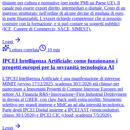
distante per cultura e normative (per molte PMI un Paese UE). Il
canale può essere export diretto, intermediari o digitale. Costo di un
ingresso strutturato: nell'ordine di alcune decine di migliaia di euro,
in parte finanziabili. L'export richiede competenze che si possono
costruire con la formazione, e si può contare su soggetti pubblici
(ICE, Camere di Commercio, SACE, SIMEST).
Leggi
Lettura correlata
10
min
IPCEI Intelligenza Artificiale: come funzionano i
progetti europei per la sovranità tecnologica AI
L'IPCEI Intelligenza Artificiale è una manifestazione di interesse
MIMIT (avviso 17/12/2025, scadenza 30/1/2026 già chiusa) per
partecipare a Importanti Progetti di Comune Interesse Europeo nel
settore AI. Finanzia R&S+Innovazione+First Industrial Deployment
in deroga al GBER, con claw-back sugli extra-profitti. Strumento
selettivo per grandi imprese e MidCap ad alta intensità tecnologica.
Parte degli IPCEI Digital insieme a IPCEI AST (semiconduttori,
chiuso 30/1/2026) e IPCEI CIC (cloud, scadenza 7/5/2026).
Leggi