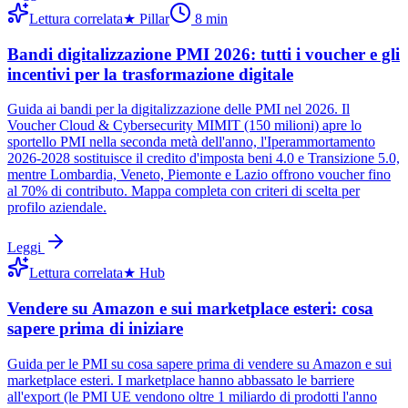
Lettura correlata
★
Pillar
8
min
Bandi digitalizzazione PMI 2026: tutti i voucher e gli
incentivi per la trasformazione digitale
Guida ai bandi per la digitalizzazione delle PMI nel 2026. Il
Voucher Cloud & Cybersecurity MIMIT (150 milioni) apre lo
sportello PMI nella seconda metà dell'anno, l'Iperammortamento
2026-2028 sostituisce il credito d'imposta beni 4.0 e Transizione 5.0,
mentre Lombardia, Veneto, Piemonte e Lazio offrono voucher fino
al 70% di contributo. Mappa completa con criteri di scelta per
profilo aziendale.
Leggi
Lettura correlata
★
Hub
Vendere su Amazon e sui marketplace esteri: cosa
sapere prima di iniziare
Guida per le PMI su cosa sapere prima di vendere su Amazon e sui
marketplace esteri. I marketplace hanno abbassato le barriere
all'export (le PMI UE vendono oltre 1 miliardo di prodotti l'anno