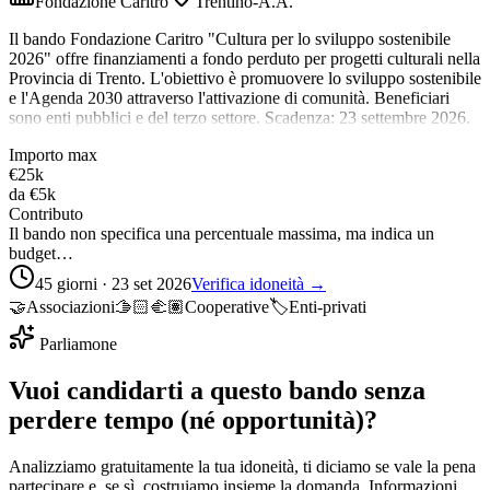
Fondazione Caritro
Trentino-A.A.
Il bando Fondazione Caritro "Cultura per lo sviluppo sostenibile
2026" offre finanziamenti a fondo perduto per progetti culturali nella
Provincia di Trento. L'obiettivo è promuovere lo sviluppo sostenibile
e l'Agenda 2030 attraverso l'attivazione di comunità. Beneficiari
sono enti pubblici e del terzo settore. Scadenza: 23 settembre 2026.
Importo max
€25k
da
€5k
Contributo
Il bando non specifica una percentuale massima, ma indica un
budget…
45 giorni · 23 set 2026
Verifica idoneità →
🤝
Associazioni
🫱🏻‍🫲🏽
Cooperative
🏷️
Enti-privati
Parliamone
Vuoi candidarti a questo bando senza
perdere tempo (né opportunità)?
Analizziamo gratuitamente la tua idoneità, ti diciamo se vale la pena
partecipare e, se sì, costruiamo insieme la domanda. Informazioni