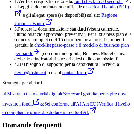
1.
Verifica i requisiti di idoneità:
fai il check in 30 secondi
.
2.
Leggi la documentazione ufficiale e
scarica il bando (PDF)
e gli allegati spese (se disponibili) sul sito
Regione
Umbria - Bandi
.
3
.
Prepara la documentazione standard (visura camerale,
ultimo bilancio approvato, preventivi). Per il business plan e la
sequenza completa dei 15 documenti usa i nostri strumenti
gratuiti: la
checklist passo-passo e il modello di business plan
per bandi
(con domande-guida, Business Model Canvas
dedicato e indicatori finanziari attesi dalle commissioni).
4
.
Hai bisogno di supporto per la candidatura? Scrivici a
kevin@dishine.it
o usa il
contact form
.
Strumenti per aiutarti
📊
Misura la tua maturità digitale
Scorecard gratuita per capire dove
investire i fondi.
⚖️
Sei conforme all'AI Act EU?
Verifica il livello
di compliance prima di adottare nuovi tool AI.
Domande frequenti