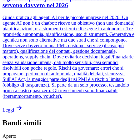
servono davvero nel 2026
Guida pratica agli agenti AI per le piccole imprese nel 2026. Un
agente AI non è un chatbot: riceve un obiettivo (non una domanda),
pianifica azioni, usa strumenti esterni e li esegue in autonomia. Tre
proprietà: autonomia, pianificazione, uso di strumenti. Generativa e
agentica non sono alternative ma due strati che si compongono.
Dove serve davvero in una PMI: customer service (il caso più
maturo), qualificazione dei contatti, gestione documentale,
operations, supply chain. Dove evitarlo: decisioni legali/finanziarie
senza validazione umana, dati molto sensibili, casi semplici
risolvibili con poche regole. Rischi da governare: errori che si
propagano, perimetro di autonomia, qualità dei dati, sicurezza.
Sull'AI Act, la maggior parte degli usi PMI è a rischio limitato
(obbligo di trasparenza). Si parte da un solo processo, testandolo
prima a costo quasi zero. Gli investimenti sono finanziabili
(iperammortamento, voucher).
Leggi
Bandi simili
Aperto