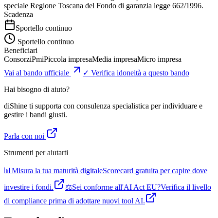
speciale Regione Toscana del Fondo di garanzia legge 662/1996.
Scadenza
Sportello continuo
Sportello continuo
Beneficiari
Consorzi
Pmi
Piccola impresa
Media impresa
Micro impresa
Vai al bando ufficiale
✓ Verifica idoneità a questo bando
Hai bisogno di aiuto?
diShine ti supporta con consulenza specialistica per individuare e
gestire i bandi giusti.
Parla con noi
Strumenti per aiutarti
📊
Misura la tua maturità digitale
Scorecard gratuita per capire dove
investire i fondi.
⚖️
Sei conforme all'AI Act EU?
Verifica il livello
di compliance prima di adottare nuovi tool AI.