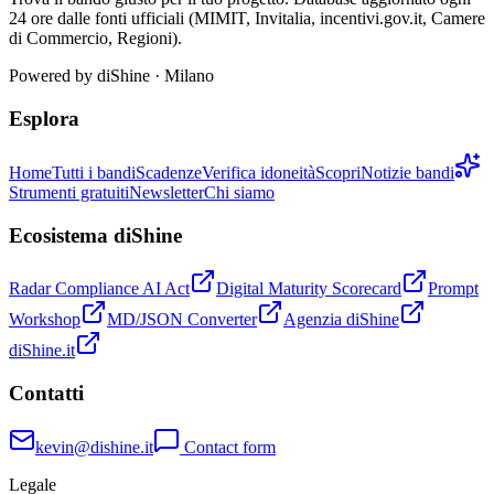
24 ore dalle fonti ufficiali (MIMIT, Invitalia, incentivi.gov.it, Camere
di Commercio, Regioni).
Powered by
diShine
· Milano
Esplora
Home
Tutti i bandi
Scadenze
Verifica idoneità
Scopri
Notizie bandi
Strumenti gratuiti
Newsletter
Chi siamo
Ecosistema diShine
Radar Compliance AI Act
Digital Maturity Scorecard
Prompt
Workshop
MD/JSON Converter
Agenzia diShine
diShine.it
Contatti
kevin@dishine.it
Contact form
Legale