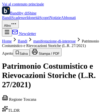
Vai al contenuto principale
Bandi
by diShine
Bandi
Scadenze
Idoneità
Scopri
Notizie
Abbonati
Altro
Newsletter
Home
Bandi
manifestazione-di-interesse
Patrimonio
Costumistico e Rievocazioni Storiche (L.R. 27/2021)
Aperto
Salva
Stampa / PDF
Patrimonio Costumistico e
Rievocazioni Storiche (L.R.
27/2021)
Regione Toscana
TL;DR