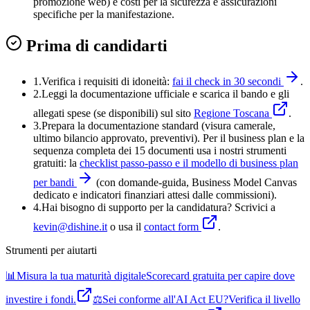
promozione web) e costi per la sicurezza e assicurazioni
specifiche per la manifestazione.
Prima di candidarti
1.
Verifica i requisiti di idoneità:
fai il check in 30 secondi
.
2.
Leggi la documentazione ufficiale e
scarica il bando
e gli
allegati spese (se disponibili) sul sito
Regione Toscana
.
3
.
Prepara la documentazione standard (visura camerale,
ultimo bilancio approvato, preventivi). Per il business plan e la
sequenza completa dei 15 documenti usa i nostri strumenti
gratuiti: la
checklist passo-passo e il modello di business plan
per bandi
(con domande-guida, Business Model Canvas
dedicato e indicatori finanziari attesi dalle commissioni).
4
.
Hai bisogno di supporto per la candidatura? Scrivici a
kevin@dishine.it
o usa il
contact form
.
Strumenti per aiutarti
📊
Misura la tua maturità digitale
Scorecard gratuita per capire dove
investire i fondi.
⚖️
Sei conforme all'AI Act EU?
Verifica il livello