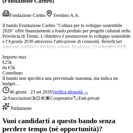
(Fondazione Caritro)
Fondazione Caritro
Trentino-A.A.
Il bando Fondazione Caritro "Cultura per lo sviluppo sostenibile
2026" offre finanziamenti a fondo perduto per progetti culturali nella
Provincia di Trento. L'obiettivo è promuovere lo sviluppo sostenibile
e l'Agenda 2030 attraverso l'attivazione di comunità. Beneficiari
sono enti pubblici e del terzo settore. Scadenza: 23 settembre 2026.
Importo max
€25k
da
€5k
Contributo
Il bando non specifica una percentuale massima, ma indica un
budget…
46 giorni · 23 set 2026
Verifica idoneità →
🤝
Associazioni
🫱🏻‍🫲🏽
Cooperative
🏷️
Enti-privati
Parliamone
Vuoi candidarti a questo bando senza
perdere tempo (né opportunità)?