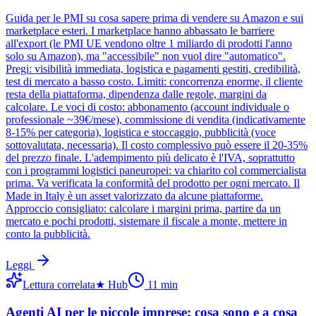
Guida per le PMI su cosa sapere prima di vendere su Amazon e sui
marketplace esteri. I marketplace hanno abbassato le barriere
all'export (le PMI UE vendono oltre 1 miliardo di prodotti l'anno
solo su Amazon), ma "accessibile" non vuol dire "automatico".
Pregi: visibilità immediata, logistica e pagamenti gestiti, credibilità,
test di mercato a basso costo. Limiti: concorrenza enorme, il cliente
resta della piattaforma, dipendenza dalle regole, margini da
calcolare. Le voci di costo: abbonamento (account individuale o
professionale ~39€/mese), commissione di vendita (indicativamente
8-15% per categoria), logistica e stoccaggio, pubblicità (voce
sottovalutata, necessaria). Il costo complessivo può essere il 20-35%
del prezzo finale. L'adempimento più delicato è l'IVA, soprattutto
con i programmi logistici paneuropei: va chiarito col commercialista
prima. Va verificata la conformità del prodotto per ogni mercato. Il
Made in Italy è un asset valorizzato da alcune piattaforme.
Approccio consigliato: calcolare i margini prima, partire da un
mercato e pochi prodotti, sistemare il fiscale a monte, mettere in
conto la pubblicità.
Leggi
Lettura correlata
★
Hub
11
min
Agenti AI per le piccole imprese: cosa sono e a cosa