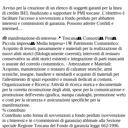
Avviso per la creazione di un elenco di soggetti garanti per la linea
di credito BEI, finalizzato a supportare le PMI toscane. L'obiettivo è
facilitare l'accesso a sovvenzioni a fondo perduto per abbattere
interessi e commissioni di garanzia. Possono aderire Confidi e
intermed…
🧰
manifestazione-di-interesse
📍 Toscana
👥
Consorzi
👥
Pmi
👥
Piccola impresa
👥
Media impresa
+
1
🎯
Patrimonio Costumistico:
Acquisto di tessuti, passamanerie e materiali per la realizzazione di
nuovi abiti storici (filologicamente coerenti), interventi di restauro
conservativo su abiti storici esistenti e integrazione di parti mancanti
o usurate del corredo costumistico. · Attrezzature e Materiali:
Acquisto, manutenzione o restauro di calzature storiche, armi
sceniche, insegne, bandiere e stendardi e acquisto di materiali per
l'allestimento di spazi espositivi o museali dedicati ai costumi. ·
Organizzazione e Ricerca: Attività di ricerca storica e documentale
per la corretta ricostruzione degli abiti, spese per la comunicazione e
promozione dell'evento (grafica, stampa cataloghi, promozione web)
e costi per la sicurezza e assicurazioni specifiche per la
manifestazione.
% contributo
Contributo sotto forma di sovvenzioni a fondo perduto (sovvenzione
in c/interessi e in c/commissioni di garanzia) abbinate alla Sezione
speciale Regione Toscana del Fondo di garanzia legge 662/1996.