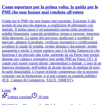
Come esportare per la prima volta: la guida per le
PMI che non hanno mai venduto all'estero
Guida per le PMI che non hanno mai esportato. Esportare è alla
portata di una piccola impresa, a condizione di affrontarlo con
metodo. Il primo passo è un'autoanalisi onesta della prontezza:
solidità finanziaria, capacità produttiva, tempo e persone, impegno
della direzione. Le tappe del percorso: analizzare e scegliere il
mercato, adattare il prodotto, verificare normative e certificazioni,
scegliere il canale di vendita, gestire dogana e documenti, gestire
pagamenti e rischi. L'errore numero uno è la fretta: l'approccio che
funziona è un mercato alla volta, partendo da un Paese non troppo
distante per cultura e normative (per molte PMI un Paese UE). Il
canale può essere export diretto, intermediari o digitale. Costo di un
ingresso strutturato: nell'ordine di alcune decine di migliaia di euro,
in parte finanziabili. L'export richiede competenze che si possono
costruire con la formazione, e si può contare su soggetti pubblici
(ICE, Camere di Commercio, SACE, SIMEST).
Leggi
Lettura correlata
10
min