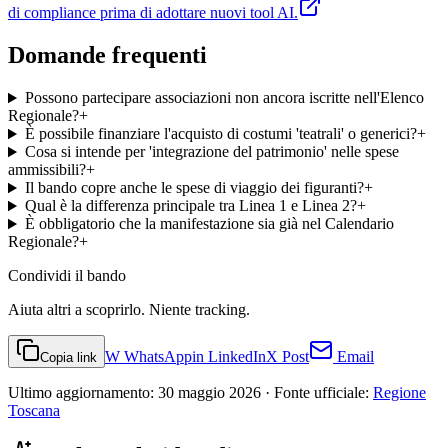
di compliance prima di adottare nuovi tool AI.
Domande frequenti
Possono partecipare associazioni non ancora iscritte nell'Elenco
Regionale?
+
È possibile finanziare l'acquisto di costumi 'teatrali' o generici?
+
Cosa si intende per 'integrazione del patrimonio' nelle spese
ammissibili?
+
Il bando copre anche le spese di viaggio dei figuranti?
+
Qual è la differenza principale tra Linea 1 e Linea 2?
+
È obbligatorio che la manifestazione sia già nel Calendario
Regionale?
+
Condividi
il bando
Aiuta altri a scoprirlo. Niente tracking.
W
WhatsApp
in
LinkedIn
X
Post
Email
Copia link
Ultimo aggiornamento:
30 maggio 2026
· Fonte ufficiale:
Regione
Toscana