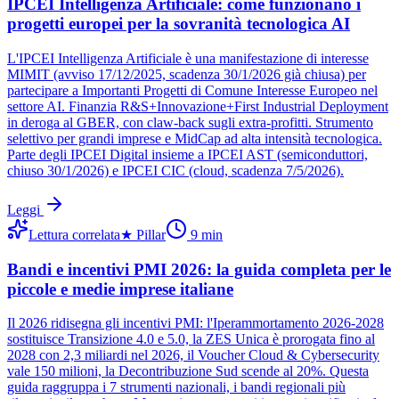
IPCEI Intelligenza Artificiale: come funzionano i
progetti europei per la sovranità tecnologica AI
L'IPCEI Intelligenza Artificiale è una manifestazione di interesse
MIMIT (avviso 17/12/2025, scadenza 30/1/2026 già chiusa) per
partecipare a Importanti Progetti di Comune Interesse Europeo nel
settore AI. Finanzia R&S+Innovazione+First Industrial Deployment
in deroga al GBER, con claw-back sugli extra-profitti. Strumento
selettivo per grandi imprese e MidCap ad alta intensità tecnologica.
Parte degli IPCEI Digital insieme a IPCEI AST (semiconduttori,
chiuso 30/1/2026) e IPCEI CIC (cloud, scadenza 7/5/2026).
Leggi
Lettura correlata
★
Pillar
9
min
Bandi e incentivi PMI 2026: la guida completa per le
piccole e medie imprese italiane
Il 2026 ridisegna gli incentivi PMI: l'Iperammortamento 2026-2028
sostituisce Transizione 4.0 e 5.0, la ZES Unica è prorogata fino al
2028 con 2,3 miliardi nel 2026, il Voucher Cloud & Cybersecurity
vale 150 milioni, la Decontribuzione Sud scende al 20%. Questa
guida raggruppa i 7 strumenti nazionali, i bandi regionali più