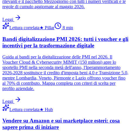
rilevanti e il pacchetto Mezzogiorno con tutti i numeri verificati e le
regole di cumulo aggiornate al maggio 2026.
Leggi
Lettura correlata
★
Pillar
8
min
Bandi digitalizzazione PMI 2026: tutti i voucher e gli
incentivi per la trasformazione digitale
Guida ai bandi per la digitalizzazione delle PMI nel 2026. Il
Voucher Cloud & Cybersecurity MIMIT (150 milioni) apre lo
sportello PMI nella seconda metà dell'anno, l'Iperammortamento
2026-2028 sostituisce il credito d'imposta beni 4.0 e Transizione 5.0,
mentre Lombardia, Veneto, Piemonte e Lazio offrono voucher fino
al 70% di contributo. Mappa completa con criteri di scelta per
profilo aziendale.
Leggi
Lettura correlata
★
Hub
Vendere su Amazon e sui marketplace esteri: cosa
sapere prima di iniziare