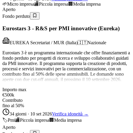
🌱
Micro impresa
🏬
Piccola impresa
🏢
Media impresa
Aperto
Fondo perduto
Eurostars 3 - R&S per PMI innovative (Eureka)
EUREKA Secretariat / MUR (Italia)
🇮🇹
Nazionale
Eurostars 3 è un programma internazionale che offre finanziamenti a
fondo perduto per progetti di ricerca e sviluppo collaborativi guidati
da PMI innovative. Il programma supporta la creazione di prodotti,
processi e servizi innovativi per la commercializzazione, con un
contributo fino al 50% delle spese ammissibili. Le domande sono
aperte con due cut-off annuali, il prossimo il 10 settembre 2026.
Importo max
€500k
Contributo
fino al 50%
34 giorni · 10 set 2026
Verifica idoneità →
🏷️
Pmi
🏬
Piccola impresa
🏢
Media impresa
Aperto