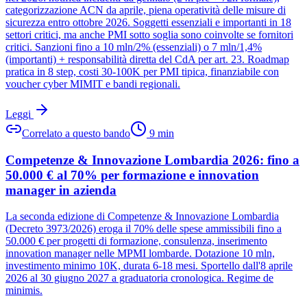
categorizzazione ACN da aprile, piena operatività delle misure di
sicurezza entro ottobre 2026. Soggetti essenziali e importanti in 18
settori critici, ma anche PMI sotto soglia sono coinvolte se fornitori
critici. Sanzioni fino a 10 mln/2% (essenziali) o 7 mln/1,4%
(importanti) + responsabilità diretta del CdA per art. 23. Roadmap
pratica in 8 step, costi 30-100K per PMI tipica, finanziabile con
voucher cyber MIMIT e bandi regionali.
Leggi
Correlato a questo bando
9
min
Competenze & Innovazione Lombardia 2026: fino a
50.000 € al 70% per formazione e innovation
manager in azienda
La seconda edizione di Competenze & Innovazione Lombardia
(Decreto 3973/2026) eroga il 70% delle spese ammissibili fino a
50.000 € per progetti di formazione, consulenza, inserimento
innovation manager nelle MPMI lombarde. Dotazione 10 mln,
investimento minimo 10K, durata 6-18 mesi. Sportello dall'8 aprile
2026 al 30 giugno 2027 a graduatoria cronologica. Regime de
minimis.