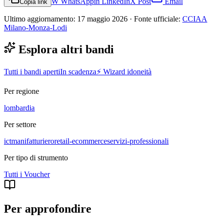
W
WhatsApp
in
LinkedIn
X
Post
Email
Copia link
Ultimo aggiornamento:
17 maggio 2026
· Fonte ufficiale:
CCIAA
Milano-Monza-Lodi
Esplora altri bandi
Tutti i bandi aperti
In scadenza
⚡ Wizard idoneità
Per regione
lombardia
Per settore
ict
manifatturiero
retail-ecommerce
servizi-professionali
Per tipo di strumento
Tutti i
Voucher
Per approfondire