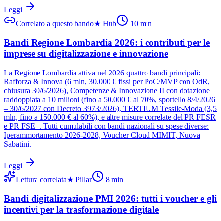
Leggi
Correlato a questo bando
★
Hub
10
min
Bandi Regione Lombardia 2026: i contributi per le
imprese su digitalizzazione e innovazione
La Regione Lombardia attiva nel 2026 quattro bandi principali:
Rafforza & Innova (6 mln, 30.000 € fissi per PoC/MVP con OdR,
chiusura 30/6/2026), Competenze & Innovazione II con dotazione
raddoppiata a 10 milioni (fino a 50.000 € al 70%, sportello 8/4/2026
– 30/6/2027 con Decreto 3973/2026), TERTIUM Tessile-Moda (3,5
mln, fino a 150.000 € al 60%), e altre misure correlate del PR FESR
e PR FSE+. Tutti cumulabili con bandi nazionali su spese diverse:
Iperammortamento 2026-2028, Voucher Cloud MIMIT, Nuova
Sabatini.
Leggi
Lettura correlata
★
Pillar
8
min
Bandi digitalizzazione PMI 2026: tutti i voucher e gli
incentivi per la trasformazione digitale