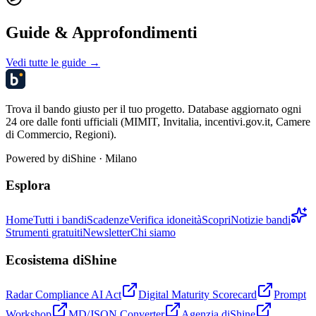
Guide & Approfondimenti
Vedi tutte le guide →
Trova il bando giusto per il tuo progetto. Database aggiornato ogni
24 ore dalle fonti ufficiali (MIMIT, Invitalia, incentivi.gov.it, Camere
di Commercio, Regioni).
Powered by
diShine
· Milano
Esplora
Home
Tutti i bandi
Scadenze
Verifica idoneità
Scopri
Notizie bandi
Strumenti gratuiti
Newsletter
Chi siamo
Ecosistema diShine
Radar Compliance AI Act
Digital Maturity Scorecard
Prompt
Workshop
MD/JSON Converter
Agenzia diShine