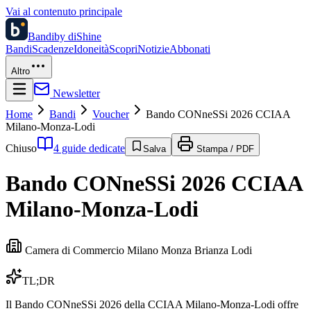
Vai al contenuto principale
Bandi
by diShine
Bandi
Scadenze
Idoneità
Scopri
Notizie
Abbonati
Altro
Newsletter
Home
Bandi
Voucher
Bando CONneSSi 2026 CCIAA
Milano-Monza-Lodi
Chiuso
4 guide dedicate
Salva
Stampa / PDF
Bando CONneSSi 2026 CCIAA
Milano-Monza-Lodi
Camera di Commercio Milano Monza Brianza Lodi
TL;DR
Il Bando CONneSSi 2026 della CCIAA Milano-Monza-Lodi offre