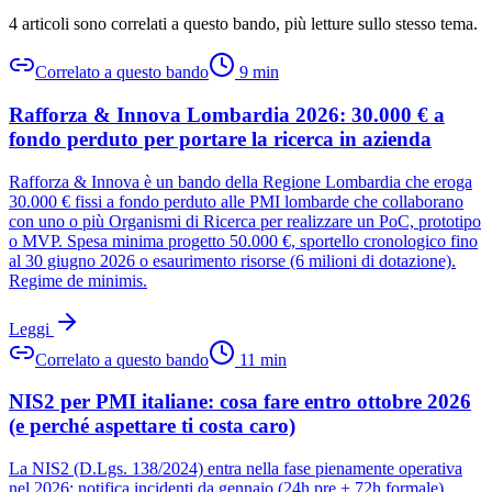
4 articoli sono correlati a questo bando
, più letture sullo stesso tema.
Correlato a questo bando
9
min
Rafforza & Innova Lombardia 2026: 30.000 € a
fondo perduto per portare la ricerca in azienda
Rafforza & Innova è un bando della Regione Lombardia che eroga
30.000 € fissi a fondo perduto alle PMI lombarde che collaborano
con uno o più Organismi di Ricerca per realizzare un PoC, prototipo
o MVP. Spesa minima progetto 50.000 €, sportello cronologico fino
al 30 giugno 2026 o esaurimento risorse (6 milioni di dotazione).
Regime de minimis.
Leggi
Correlato a questo bando
11
min
NIS2 per PMI italiane: cosa fare entro ottobre 2026
(e perché aspettare ti costa caro)
La NIS2 (D.Lgs. 138/2024) entra nella fase pienamente operativa
nel 2026: notifica incidenti da gennaio (24h pre + 72h formale),