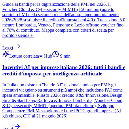
Guida ai bandi per la digitalizzazione delle PMI nel 2026. Il
Voucher Cloud & Cybersecurity MIMIT (150 milioni) apre lo
sportello PMI nella seconda metà dell'anno, l'Iperammortamento
2026-2028 sostituisce il credito d'imposta beni 4.0 e Transizione 5.0,
mentre Lombardia, Veneto, Piemonte e Lazio offrono voucher fino
al 70% di contributo. Mappa completa con criteri di scelta per
profilo aziendale.
Leggi
Lettura correlata
★
Hub
9
min
Incentivi AI per imprese italiane 2026: tutti i bandi e
crediti d'imposta per intelligenza artificiale
In Italia non esiste un "bando AI" nazionale unico per PMI: gli
incentivi viaggiano su strumenti più ampi che includono l'AI come
spesa ammissibile. Pilastri 2026: credito R&S/Innovazione/Design,
Smart&Start Italia, Rafforza & Innova Lombardia, Voucher Cloud
& Cybersecurity MIMIT (apertura PMI da definire), Sviluppo
Competenze PMI Mezzogiorno e i due IPCEI grandi imprese (AI
già chiuso, CIC al 21 maggio 2026).
Leggi