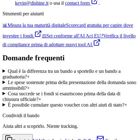
kevin@dishine.it
o usa il
contact form
.
Strumenti per aiutarti
📊
Misura la tua maturità digitale
Scorecard gratuita per capire dove
investire i fondi.
⚖️
Sei conforme all'AI Act EU?
Verifica il livello
di compliance prima di adottare nuovi tool AI.
Domande frequenti
Qual è la differenza tra un bando a sportello e un bando a
graduatoria?
+
Le spese sostenute prima della presentazione della domanda sono
ammissibili?
+
Cosa succede se i fondi si esauriscono prima della data di
chiusura ufficiale?
+
È possibile cumulare questo voucher con altri aiuti di stato?
+
Condividi
il bando
Aiuta altri a scoprirlo. Niente tracking.