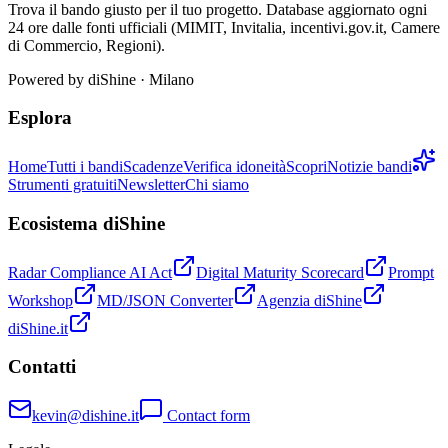
Trova il bando giusto per il tuo progetto. Database aggiornato ogni
24 ore dalle fonti ufficiali (MIMIT, Invitalia, incentivi.gov.it, Camere
di Commercio, Regioni).
Powered by
diShine
· Milano
Esplora
Home
Tutti i bandi
Scadenze
Verifica idoneità
Scopri
Notizie bandi
Strumenti gratuiti
Newsletter
Chi siamo
Ecosistema diShine
Radar Compliance AI Act
Digital Maturity Scorecard
Prompt
Workshop
MD/JSON Converter
Agenzia diShine
diShine.it
Contatti
kevin@dishine.it
Contact form