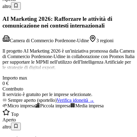
altro
AI Marketing 2026: Rafforzare le attività di
comunicazione nei contesti internazionali
Camera di Commercio Pordenone-Udine
3 regioni
Il progetto AI Marketing 2026 è un'iniziativa promossa dalla Camera
di Commercio Pordenone-Udine in collaborazione con Promos Italia
per supportare le MPMI nell'utilizzo dell'Intelligenza Artificiale per
le strategie di digital export.
Importo max
0 €
Contributo
Il servizio è gratuito per le imprese selezionate.
♾️
Sempre aperto (sportello)
Verifica idoneità →
🌱
Micro impresa
🏬
Piccola impresa
🏢
Media impresa
Top
Aperto
altro