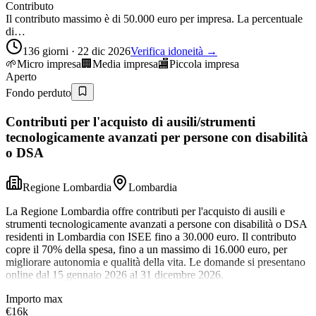
Contributo
Il contributo massimo è di 50.000 euro per impresa. La percentuale
di…
136 giorni · 22 dic 2026
Verifica idoneità →
🌱
Micro impresa
🏢
Media impresa
🏬
Piccola impresa
Aperto
Fondo perduto
Contributi per l'acquisto di ausili/strumenti
tecnologicamente avanzati per persone con disabilità
o DSA
Regione Lombardia
Lombardia
La Regione Lombardia offre contributi per l'acquisto di ausili e
strumenti tecnologicamente avanzati a persone con disabilità o DSA
residenti in Lombardia con ISEE fino a 30.000 euro. Il contributo
copre il 70% della spesa, fino a un massimo di 16.000 euro, per
migliorare autonomia e qualità della vita. Le domande si presentano
online dal 15 gennaio 2026 al 31 dicembre 2026.
Importo max
€16k