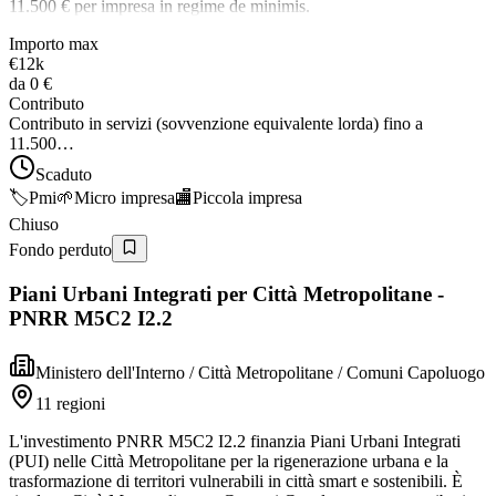
11.500 € per impresa in regime de minimis.
Importo max
€12k
da
0 €
Contributo
Contributo in servizi (sovvenzione equivalente lorda) fino a
11.500…
Scaduto
🏷️
Pmi
🌱
Micro impresa
🏬
Piccola impresa
Chiuso
Fondo perduto
Piani Urbani Integrati per Città Metropolitane -
PNRR M5C2 I2.2
Ministero dell'Interno / Città Metropolitane / Comuni Capoluogo
11 regioni
L'investimento PNRR M5C2 I2.2 finanzia Piani Urbani Integrati
(PUI) nelle Città Metropolitane per la rigenerazione urbana e la
trasformazione di territori vulnerabili in città smart e sostenibili. È