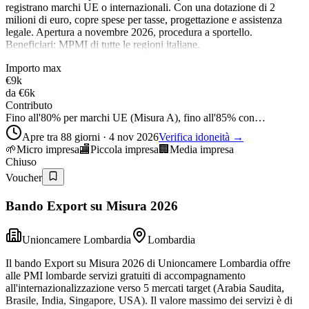
registrano marchi UE o internazionali. Con una dotazione di 2
milioni di euro, copre spese per tasse, progettazione e assistenza
legale. Apertura a novembre 2026, procedura a sportello.
Beneficiari: MPMI di tutte le regioni italiane.
Importo max
€9k
da
€6k
Contributo
Fino all'80% per marchi UE (Misura A), fino all'85% con…
Apre tra 88 giorni · 4 nov 2026
Verifica idoneità →
🌱
Micro impresa
🏬
Piccola impresa
🏢
Media impresa
Chiuso
Voucher
Bando Export su Misura 2026
Unioncamere Lombardia
Lombardia
Il bando Export su Misura 2026 di Unioncamere Lombardia offre
alle PMI lombarde servizi gratuiti di accompagnamento
all'internazionalizzazione verso 5 mercati target (Arabia Saudita,
Brasile, India, Singapore, USA). Il valore massimo dei servizi è di