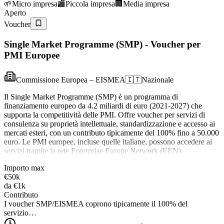
🌱
Micro impresa
🏬
Piccola impresa
🏢
Media impresa
Aperto
Voucher
Single Market Programme (SMP) - Voucher per
PMI Europee
Commissione Europea – EISMEA
🇮🇹
Nazionale
Il Single Market Programme (SMP) è un programma di
finanziamento europeo da 4.2 miliardi di euro (2021-2027) che
supporta la competitività delle PMI. Offre voucher per servizi di
consulenza su proprietà intellettuale, standardizzazione e accesso ai
mercati esteri, con un contributo tipicamente del 100% fino a 50.000
euro. Le PMI europee, incluse quelle italiane, possono accedere ai
servizi tramite la rete Enterprise Europe Network (EEN).
Importo max
€50k
da
€1k
Contributo
I voucher SMP/EISMEA coprono tipicamente il 100% del
servizio…