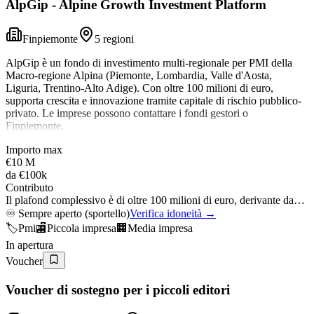
AlpGip - Alpine Growth Investment Platform
Finpiemonte
5 regioni
AlpGip è un fondo di investimento multi-regionale per PMI della
Macro-regione Alpina (Piemonte, Lombardia, Valle d'Aosta,
Liguria, Trentino-Alto Adige). Con oltre 100 milioni di euro,
supporta crescita e innovazione tramite capitale di rischio pubblico-
privato. Le imprese possono contattare i fondi gestori o
Finpiemonte.
Importo max
€10 M
da
€100k
Contributo
Il plafond complessivo è di oltre 100 milioni di euro, derivante da…
♾️
Sempre aperto (sportello)
Verifica idoneità →
🏷️
Pmi
🏬
Piccola impresa
🏢
Media impresa
In apertura
Voucher
Voucher di sostegno per i piccoli editori