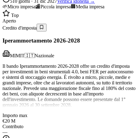
510 giorni · 31 dic 2027
Verifica idoneità →
🌱
Micro impresa
🏬
Piccola impresa
🏢
Media impresa
Top
Aperto
Credito d'imposta
Iperammortamento 2026-2028
MIMIT
🇮🇹
Nazionale
Il bando Iperammortamento 2026-2028 offre un credito d'imposta
per investimenti in beni strumentali 4.0, beni FER per autoconsumo
e sistemi di stoccaggio energia. È rivolto a micro, piccole, medie e
grandi imprese, oltre che ai lavoratori autonomi, su tutto il territorio
nazionale. Prevede una maggiorazione fiscale fino al 180% del costo
dei beni, con aliquote decrescenti in base all'importo
dell'investimento. Le domande possono essere presentate dal 1°
gennaio 2026 al 30 settembre 2028.
Importo max
€20 M
Contributo
—