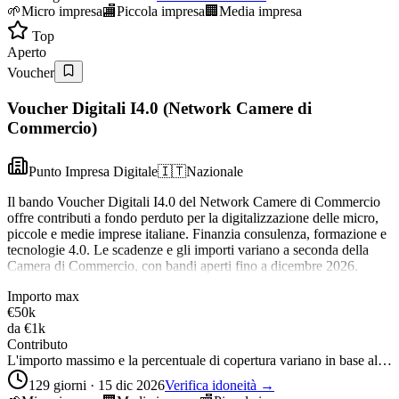
🌱
Micro impresa
🏬
Piccola impresa
🏢
Media impresa
Top
Aperto
Voucher
Voucher Digitali I4.0 (Network Camere di
Commercio)
Punto Impresa Digitale
🇮🇹
Nazionale
Il bando Voucher Digitali I4.0 del Network Camere di Commercio
offre contributi a fondo perduto per la digitalizzazione delle micro,
piccole e medie imprese italiane. Finanzia consulenza, formazione e
tecnologie 4.0. Le scadenze e gli importi variano a seconda della
Camera di Commercio, con bandi aperti fino a dicembre 2026.
Importo max
€50k
da
€1k
Contributo
L'importo massimo e la percentuale di copertura variano in base al…
129 giorni · 15 dic 2026
Verifica idoneità →