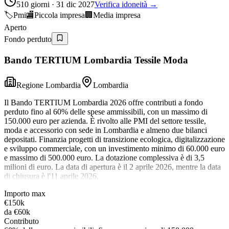
510 giorni · 31 dic 2027
Verifica idoneità →
🏷️
Pmi
🏬
Piccola impresa
🏢
Media impresa
Aperto
Fondo perduto
Bando TERTIUM Lombardia Tessile Moda
Regione Lombardia
Lombardia
Il Bando TERTIUM Lombardia 2026 offre contributi a fondo
perduto fino al 60% delle spese ammissibili, con un massimo di
150.000 euro per azienda. È rivolto alle PMI del settore tessile,
moda e accessorio con sede in Lombardia e almeno due bilanci
depositati. Finanzia progetti di transizione ecologica, digitalizzazione
e sviluppo commerciale, con un investimento minimo di 60.000 euro
e massimo di 500.000 euro. La dotazione complessiva è di 3,5
milioni di euro. La data di apertura è il 2 aprile 2026, mentre la data
di chiusura è l'11 aprile 2026.
Importo max
€150k
da
€60k
Contributo