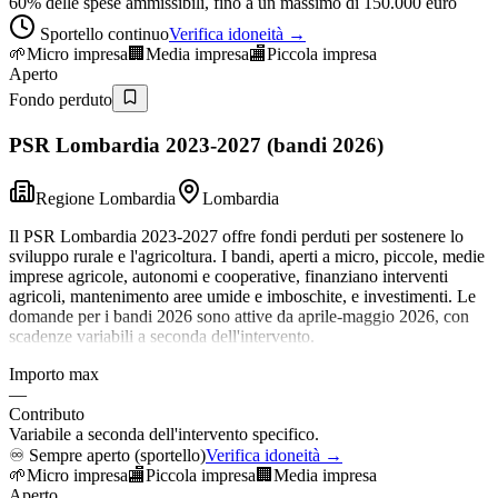
60% delle spese ammissibili, fino a un massimo di 150.000 euro
Sportello continuo
Verifica idoneità →
🌱
Micro impresa
🏢
Media impresa
🏬
Piccola impresa
Aperto
Fondo perduto
PSR Lombardia 2023-2027 (bandi 2026)
Regione Lombardia
Lombardia
Il PSR Lombardia 2023-2027 offre fondi perduti per sostenere lo
sviluppo rurale e l'agricoltura. I bandi, aperti a micro, piccole, medie
imprese agricole, autonomi e cooperative, finanziano interventi
agricoli, mantenimento aree umide e imboschite, e investimenti. Le
domande per i bandi 2026 sono attive da aprile-maggio 2026, con
scadenze variabili a seconda dell'intervento.
Importo max
—
Contributo
Variabile a seconda dell'intervento specifico.
♾️
Sempre aperto (sportello)
Verifica idoneità →
🌱
Micro impresa
🏬
Piccola impresa
🏢
Media impresa
Aperto