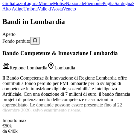
Giulia
Lazio
Liguria
Marche
Molise
Nazionale
Piemonte
Puglia
Sardegna
S
Alto Adige
Umbria
Valle d'Aosta
Veneto
Bandi in
Lombardia
Aperto
Fondo perduto
Bando Competenze & Innovazione Lombardia
Regione Lombardia
Lombardia
Il Bando Competenze & Innovazione di Regione Lombardia offre
contributi a fondo perduto per PMI lombarde per lo sviluppo di
competenze in transizione digitale, sostenibilità e Intelligenza
Artificiale. Con una dotazione di 7 milioni di euro, il bando finanzia
progetti di potenziamento delle competenze e assunzioni in
apprendistato. Le domande possono essere presentate fino al 22
dicembre 2026, salvo esaurimento risorse.
Importo max
€50k
da
€40k