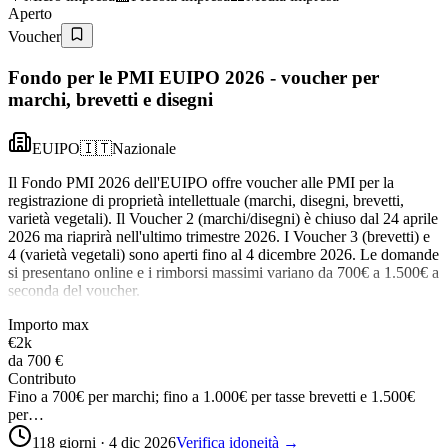
Aperto
Voucher
Fondo per le PMI EUIPO 2026 - voucher per
marchi, brevetti e disegni
EUIPO
🇮🇹
Nazionale
Il Fondo PMI 2026 dell'EUIPO offre voucher alle PMI per la
registrazione di proprietà intellettuale (marchi, disegni, brevetti,
varietà vegetali). Il Voucher 2 (marchi/disegni) è chiuso dal 24 aprile
2026 ma riaprirà nell'ultimo trimestre 2026. I Voucher 3 (brevetti) e
4 (varietà vegetali) sono aperti fino al 4 dicembre 2026. Le domande
si presentano online e i rimborsi massimi variano da 700€ a 1.500€ a
seconda del voucher.
Importo max
€2k
da
700 €
Contributo
Fino a 700€ per marchi; fino a 1.000€ per tasse brevetti e 1.500€
per…
118 giorni · 4 dic 2026
Verifica idoneità →