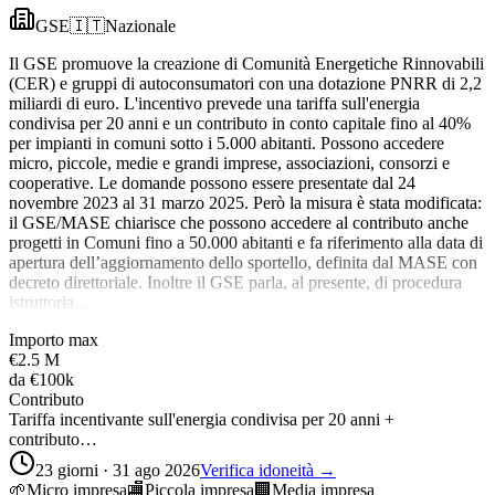
GSE
🇮🇹
Nazionale
Il GSE promuove la creazione di Comunità Energetiche Rinnovabili
(CER) e gruppi di autoconsumatori con una dotazione PNRR di 2,2
miliardi di euro. L'incentivo prevede una tariffa sull'energia
condivisa per 20 anni e un contributo in conto capitale fino al 40%
per impianti in comuni sotto i 5.000 abitanti. Possono accedere
micro, piccole, medie e grandi imprese, associazioni, consorzi e
cooperative. Le domande possono essere presentate dal 24
novembre 2023 al 31 marzo 2025. Però la misura è stata modificata:
il GSE/MASE chiarisce che possono accedere al contributo anche
progetti in Comuni fino a 50.000 abitanti e fa riferimento alla data di
apertura dell’aggiornamento dello sportello, definita dal MASE con
decreto direttoriale. Inoltre il GSE parla, al presente, di procedura
istruttoria…
Importo max
€2.5 M
da
€100k
Contributo
Tariffa incentivante sull'energia condivisa per 20 anni +
contributo…
23 giorni · 31 ago 2026
Verifica idoneità →
🌱
Micro impresa
🏬
Piccola impresa
🏢
Media impresa