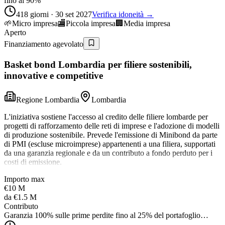
fino al 90%
418 giorni · 30 set 2027
Verifica idoneità →
🌱
Micro impresa
🏬
Piccola impresa
🏢
Media impresa
Aperto
Finanziamento agevolato
Basket bond Lombardia per filiere sostenibili,
innovative e competitive
Regione Lombardia
Lombardia
L'iniziativa sostiene l'accesso al credito delle filiere lombarde per
progetti di rafforzamento delle reti di imprese e l'adozione di modelli
di produzione sostenibile. Prevede l'emissione di Minibond da parte
di PMI (escluse microimprese) appartenenti a una filiera, supportati
da una garanzia regionale e da un contributo a fondo perduto per i
costi di emissione.
Importo max
€10 M
da
€1.5 M
Contributo
Garanzia 100% sulle prime perdite fino al 25% del portafoglio…