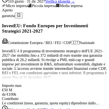
510 giorni · 31 dic 2027
Verifica idoneità →
🌱
Micro impresa
🏬
Piccola impresa
🏢
Media impresa
Aperto
garanzia
InvestEU: Fondo Europeo per Investimenti
Strategici 2021-2027
Commissione Europea / BEI / FEI / CDP
🇮🇹
Nazionale
InvestEU è il programma di investimento strategico dell'UE 2021-
2027 che mobilita fino a 372 miliardi di euro tramite una garanzia
pubblica di 26,2 miliardi. Si rivolge a PMI, mid-cap e grandi
imprese per investimenti in R&S, infrastrutture sostenibili, digitale e
sociale. L'accesso avviene tramite intermediari finanziari come CDP,
BEI e FEI, con condizioni agevolate e tassi inferiori. Il programma è
aperto fino al 31 dicembre 2027.
Importo max
€50 M
da
€100k
Contributo
Le condizioni (tasso, garanzia, quota equity) dipendono dallo…