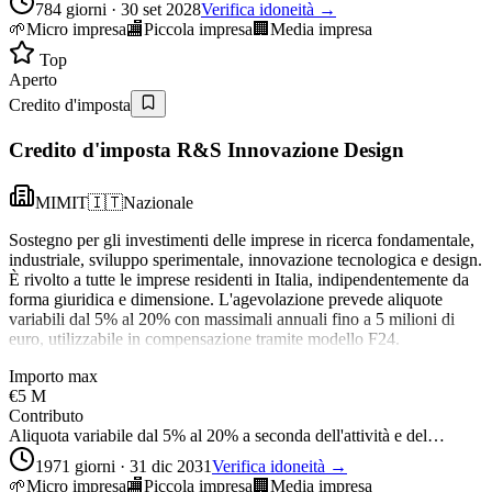
784 giorni · 30 set 2028
Verifica idoneità →
🌱
Micro impresa
🏬
Piccola impresa
🏢
Media impresa
Top
Aperto
Credito d'imposta
Credito d'imposta R&S Innovazione Design
MIMIT
🇮🇹
Nazionale
Sostegno per gli investimenti delle imprese in ricerca fondamentale,
industriale, sviluppo sperimentale, innovazione tecnologica e design.
È rivolto a tutte le imprese residenti in Italia, indipendentemente da
forma giuridica e dimensione. L'agevolazione prevede aliquote
variabili dal 5% al 20% con massimali annuali fino a 5 milioni di
euro, utilizzabile in compensazione tramite modello F24.
Importo max
€5 M
Contributo
Aliquota variabile dal 5% al 20% a seconda dell'attività e del…
1971 giorni · 31 dic 2031
Verifica idoneità →
🌱
Micro impresa
🏬
Piccola impresa
🏢
Media impresa