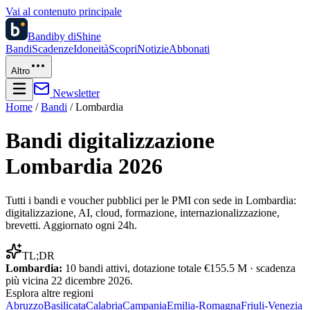
Vai al contenuto principale
Bandi
by diShine
Bandi
Scadenze
Idoneità
Scopri
Notizie
Abbonati
Altro
Newsletter
Home
/
Bandi
/
Lombardia
Bandi digitalizzazione
Lombardia
2026
Tutti i bandi e voucher pubblici per le PMI con sede in
Lombardia
:
digitalizzazione, AI, cloud, formazione, internazionalizzazione,
brevetti. Aggiornato ogni 24h.
TL;DR
Lombardia
:
10
bandi attivi, dotazione totale
€155.5 M
· scadenza
più vicina
22 dicembre 2026
.
Esplora altre
regioni
Abruzzo
Basilicata
Calabria
Campania
Emilia-Romagna
Friuli-Venezia