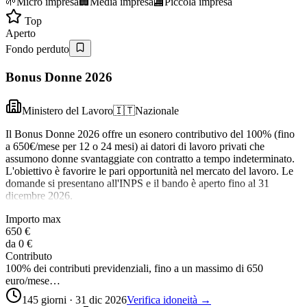
🌱
Micro impresa
🏢
Media impresa
🏬
Piccola impresa
Top
Aperto
Fondo perduto
Bonus Donne 2026
Ministero del Lavoro
🇮🇹
Nazionale
Il Bonus Donne 2026 offre un esonero contributivo del 100% (fino
a 650€/mese per 12 o 24 mesi) ai datori di lavoro privati che
assumono donne svantaggiate con contratto a tempo indeterminato.
L'obiettivo è favorire le pari opportunità nel mercato del lavoro. Le
domande si presentano all'INPS e il bando è aperto fino al 31
dicembre 2026.
Importo max
650 €
da
0 €
Contributo
100% dei contributi previdenziali, fino a un massimo di 650
euro/mese…
145 giorni · 31 dic 2026
Verifica idoneità →