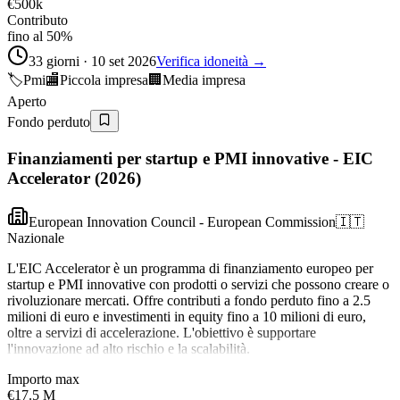
€500k
Contributo
fino al 50%
33 giorni · 10 set 2026
Verifica idoneità →
🏷️
Pmi
🏬
Piccola impresa
🏢
Media impresa
Aperto
Fondo perduto
Finanziamenti per startup e PMI innovative - EIC
Accelerator (2026)
European Innovation Council - European Commission
🇮🇹
Nazionale
L'EIC Accelerator è un programma di finanziamento europeo per
startup e PMI innovative con prodotti o servizi che possono creare o
rivoluzionare mercati. Offre contributi a fondo perduto fino a 2.5
milioni di euro e investimenti in equity fino a 10 milioni di euro,
oltre a servizi di accelerazione. L'obiettivo è supportare
l'innovazione ad alto rischio e la scalabilità.
Importo max
€17.5 M