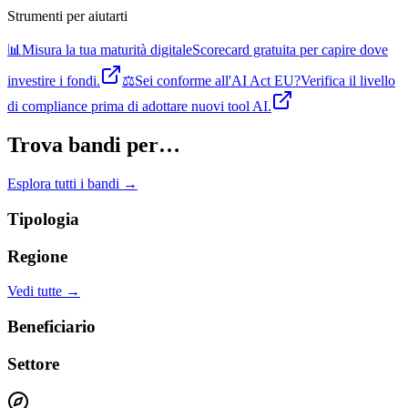
Strumenti per aiutarti
📊
Misura la tua maturità digitale
Scorecard gratuita per capire dove
investire i fondi.
⚖️
Sei conforme all'AI Act EU?
Verifica il livello
di compliance prima di adottare nuovi tool AI.
Trova bandi per…
Esplora tutti i bandi →
Tipologia
Regione
Vedi tutte →
Beneficiario
Settore