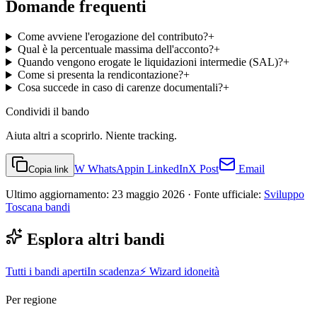
Domande frequenti
Come avviene l'erogazione del contributo?
+
Qual è la percentuale massima dell'acconto?
+
Quando vengono erogate le liquidazioni intermedie (SAL)?
+
Come si presenta la rendicontazione?
+
Cosa succede in caso di carenze documentali?
+
Condividi
il bando
Aiuta altri a scoprirlo. Niente tracking.
W
WhatsApp
in
LinkedIn
X
Post
Email
Copia link
Ultimo aggiornamento:
23 maggio 2026
· Fonte ufficiale:
Sviluppo
Toscana bandi
Esplora altri bandi
Tutti i bandi aperti
In scadenza
⚡ Wizard idoneità
Per regione