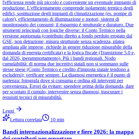
l'efficienza rende più piccolo e conveniente un eventuale impianto di
produzione. L'efficientamento comprende isolamento termico degli
edifici, sostituzione degli impianti di climatizzazione (es. pompe di
calore), efficientamento di illuminazione e motori, sistemi di
monitoraggio dei consumi; il risparmio è strutturale e duraturo. Due
strumenti principali con logiche diverse: il Conto Termico nella
versione aggiornata (contributo diretto a fondo perduto erogato dal
GSE, non detrazione, misura strutturale senza scadenza, platea
ampliata alle imprese, richiede in genere riduzione misurabile della
domanda di energia certificata) e la logica fiscale (Transizione 5.0 e,
dal 2026, iperammortamento). Più i bandi regionali. Nodo
cumulabilità: di norma due incentivi statali non si sommano sulle
stesse spese (Conto Termico e credito d'imposta statale tendono a
escludersi); verificare sempre. La diagnosi energetica è il punto di
partenza: fotografa dove si consuma e ordina gli interventi per
convenienza. Errori da evitare: spendere prima della domanda, dare
per scontato il cumulo, intervenire senza diagnosi, trascurare i
requisiti tecnici di misurabilità.
Leggi
Lettura correlata
10
min
Bandi internazionalizzazione e fiere 2026: la mappa
dei contributi per esportare