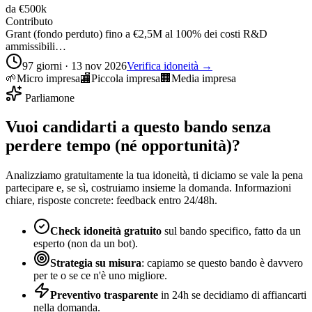
da
€500k
Contributo
Grant (fondo perduto) fino a €2,5M al 100% dei costi R&D
ammissibili…
97 giorni · 13 nov 2026
Verifica idoneità →
🌱
Micro impresa
🏬
Piccola impresa
🏢
Media impresa
Parliamone
Vuoi candidarti a questo bando senza
perdere tempo (né opportunità)?
Analizziamo gratuitamente la tua idoneità, ti diciamo se vale la pena
partecipare e, se sì, costruiamo insieme la domanda. Informazioni
chiare, risposte concrete: feedback entro 24/48h.
Check idoneità gratuito
sul bando specifico, fatto da un
esperto (non da un bot).
Strategia su misura
: capiamo se questo bando è davvero
per te o se ce n'è uno migliore.
Preventivo trasparente
in 24h se decidiamo di affiancarti
nella domanda.