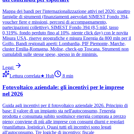
Mappa dei bandi per l'internazionalizzazione attivi nel 2026: quattro
famiglie di strumenti (finanziamenti agevolati SIMEST Fondo 394,
voucher fiere e missioni, percorsi di accompagnamento,
partecipazioni collettive). SIMEST Fondo 394 (8,5 mld, tasso
0,319%, fondo perduto fino al 10%, niente click day) con le novita
Misura USA, riserve geografiche e misura Energia da 800 mln per il
Golfo. Bandi regionali aperti: Lombardia, PIF Piemonte, Marche,
cluster Emilia-Romagna, Molise, check-up Toscana. Strumenti non
cumulabili sulle stesse spese, spesso in de minimis.
Leggi
Lettura correlata
★
Hub
8
min
Fotovoltaico aziendale: gli incentivi per le imprese
nel 2026
Guida agli incentivi per il fotovoltaico aziendale 2026. Principio di
base: il valore di un impianto sta nell'autoconsumo, l'energia
prodotta e consumata subito sostituisce energia comprata a prezzo
pieno; conviene di più alle imprese con consumi diurni e regolari
(manifattura, logistica). Quasi tutti gli incentivi sono legati
all'autoconsumo. Tre logiche di incentivo: fiscale