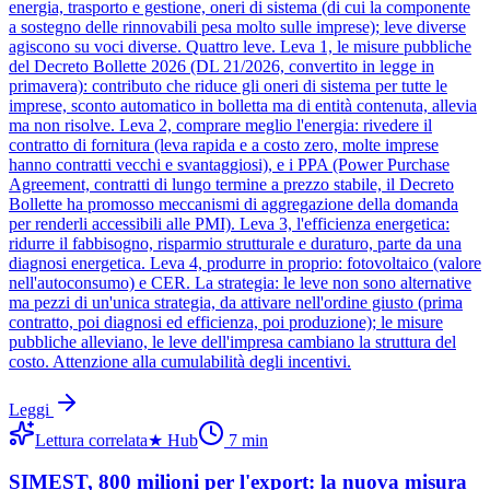
energia, trasporto e gestione, oneri di sistema (di cui la componente
a sostegno delle rinnovabili pesa molto sulle imprese); leve diverse
agiscono su voci diverse. Quattro leve. Leva 1, le misure pubbliche
del Decreto Bollette 2026 (DL 21/2026, convertito in legge in
primavera): contributo che riduce gli oneri di sistema per tutte le
imprese, sconto automatico in bolletta ma di entità contenuta, allevia
ma non risolve. Leva 2, comprare meglio l'energia: rivedere il
contratto di fornitura (leva rapida e a costo zero, molte imprese
hanno contratti vecchi e svantaggiosi), e i PPA (Power Purchase
Agreement, contratti di lungo termine a prezzo stabile, il Decreto
Bollette ha promosso meccanismi di aggregazione della domanda
per renderli accessibili alle PMI). Leva 3, l'efficienza energetica:
ridurre il fabbisogno, risparmio strutturale e duraturo, parte da una
diagnosi energetica. Leva 4, produrre in proprio: fotovoltaico (valore
nell'autoconsumo) e CER. La strategia: le leve non sono alternative
ma pezzi di un'unica strategia, da attivare nell'ordine giusto (prima
contratto, poi diagnosi ed efficienza, poi produzione); le misure
pubbliche alleviano, le leve dell'impresa cambiano la struttura del
costo. Attenzione alla cumulabilità degli incentivi.
Leggi
Lettura correlata
★
Hub
7
min
SIMEST, 800 milioni per l'export: la nuova misura