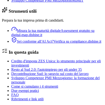
Sviluppo Competenze PMI Mezzogiorno
MIMIT
Strumenti utili
Prepara la tua impresa prima di candidarti.
Misura la tua maturità digitale
Assessment gratuito su
digital-map.dishine.it
Sei conforme all'AI Act?
Verifica su compliance.dishine.it
In questa guida
Credito d'imposta ZES Unica: lo strumento principale per gli
investimenti
Resto al Sud 2.0: l'autoimpiego per gli under 35
Decontribuzione Sud: lo sgravio sul costo del lavoro
Sviluppo Competenze PMI Mezzogiorno: la formazione del
personale
Come si cumulano i 4 strumenti
Due esempi pratici
FAQ
Riferimenti e link utili