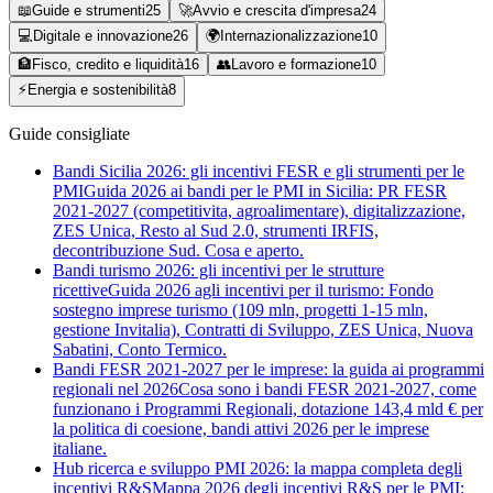
📖
Guide e strumenti
25
🚀
Avvio e crescita d'impresa
24
💻
Digitale e innovazione
26
🌍
Internazionalizzazione
10
🏦
Fisco, credito e liquidità
16
👥
Lavoro e formazione
10
⚡
Energia e sostenibilità
8
Guide consigliate
Bandi Sicilia 2026: gli incentivi FESR e gli strumenti per le
PMI
Guida 2026 ai bandi per le PMI in Sicilia: PR FESR
2021-2027 (competitivita, agroalimentare), digitalizzazione,
ZES Unica, Resto al Sud 2.0, strumenti IRFIS,
decontribuzione Sud. Cosa e aperto.
Bandi turismo 2026: gli incentivi per le strutture
ricettive
Guida 2026 agli incentivi per il turismo: Fondo
sostegno imprese turismo (109 mln, progetti 1-15 mln,
gestione Invitalia), Contratti di Sviluppo, ZES Unica, Nuova
Sabatini, Conto Termico.
Bandi FESR 2021-2027 per le imprese: la guida ai programmi
regionali nel 2026
Cosa sono i bandi FESR 2021-2027, come
funzionano i Programmi Regionali, dotazione 143,4 mld € per
la politica di coesione, bandi attivi 2026 per le imprese
italiane.
Hub ricerca e sviluppo PMI 2026: la mappa completa degli
incentivi R&S
Mappa 2026 degli incentivi R&S per le PMI: