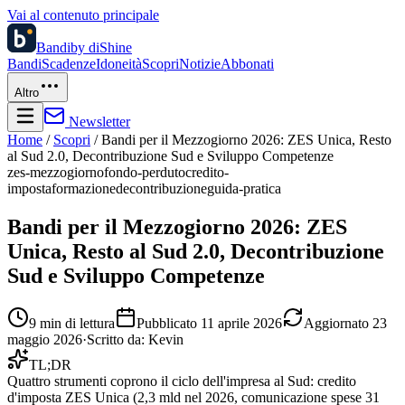
Vai al contenuto principale
Bandi
by diShine
Bandi
Scadenze
Idoneità
Scopri
Notizie
Abbonati
Altro
Newsletter
Home
/
Scopri
/
Bandi per il Mezzogiorno 2026: ZES Unica, Resto
al Sud 2.0, Decontribuzione Sud e Sviluppo Competenze
zes-mezzogiorno
fondo-perduto
credito-
imposta
formazione
decontribuzione
guida-pratica
Bandi per il Mezzogiorno 2026: ZES
Unica, Resto al Sud 2.0, Decontribuzione
Sud e Sviluppo Competenze
9
min di lettura
Pubblicato
11 aprile 2026
Aggiornato
23
maggio 2026
·
Scritto da:
Kevin
TL;DR
Quattro strumenti coprono il ciclo dell'impresa al Sud: credito
d'imposta ZES Unica (2,3 mld nel 2026, comunicazione spese 31