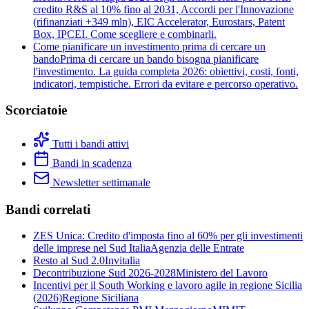
credito R&S al 10% fino al 2031, Accordi per l'Innovazione
(rifinanziati +349 mln), EIC Accelerator, Eurostars, Patent
Box, IPCEI. Come scegliere e combinarli.
Come pianificare un investimento prima di cercare un
bando
Prima di cercare un bando bisogna pianificare
l'investimento. La guida completa 2026: obiettivi, costi, fonti,
indicatori, tempistiche. Errori da evitare e percorso operativo.
Scorciatoie
Tutti i bandi attivi
Bandi in scadenza
Newsletter settimanale
Bandi correlati
ZES Unica: Credito d'imposta fino al 60% per gli investimenti
delle imprese nel Sud Italia
Agenzia delle Entrate
Resto al Sud 2.0
Invitalia
Decontribuzione Sud 2026-2028
Ministero del Lavoro
Incentivi per il South Working e lavoro agile in regione Sicilia
(2026)
Regione Siciliana