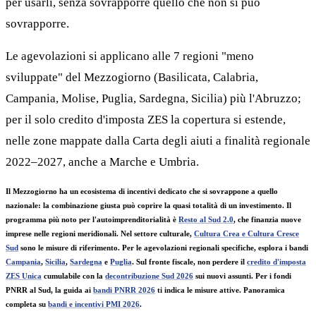
per usarli, senza sovrapporre quello che non si può
sovrapporre.
Le agevolazioni si applicano alle 7 regioni "meno
sviluppate" del Mezzogiorno (Basilicata, Calabria,
Campania, Molise, Puglia, Sardegna, Sicilia) più l'Abruzzo;
per il solo credito d'imposta ZES la copertura si estende,
nelle zone mappate dalla Carta degli aiuti a finalità regionale
2022–2027, anche a Marche e Umbria.
Il Mezzogiorno ha un ecosistema di incentivi dedicato che si sovrappone a quello
nazionale: la combinazione giusta può coprire la quasi totalità di un investimento. Il
programma più noto per l'autoimprenditorialità è
Resto al Sud 2.0
, che finanzia nuove
imprese nelle regioni meridionali. Nel settore culturale,
Cultura Crea e Cultura Cresce
Sud
sono le misure di riferimento. Per le agevolazioni regionali specifiche, esplora i bandi
Campania
,
Sicilia
,
Sardegna
e
Puglia
. Sul fronte fiscale, non perdere il
credito d'imposta
ZES Unica
cumulabile con la
decontribuzione Sud 2026
sui nuovi assunti. Per i fondi
PNRR al Sud, la guida ai
bandi PNRR 2026
ti indica le misure attive. Panoramica
completa su
bandi e incentivi PMI 2026
.