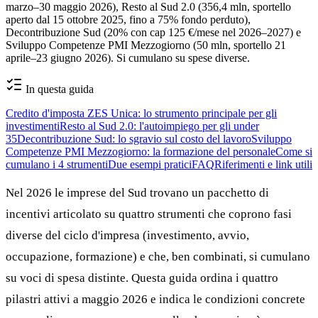
marzo–30 maggio 2026), Resto al Sud 2.0 (356,4 mln, sportello
aperto dal 15 ottobre 2025, fino a 75% fondo perduto),
Decontribuzione Sud (20% con cap 125 €/mese nel 2026–2027) e
Sviluppo Competenze PMI Mezzogiorno (50 mln, sportello 21
aprile–23 giugno 2026). Si cumulano su spese diverse.
In questa guida
Credito d'imposta ZES Unica: lo strumento principale per gli
investimenti
Resto al Sud 2.0: l'autoimpiego per gli under
35
Decontribuzione Sud: lo sgravio sul costo del lavoro
Sviluppo
Competenze PMI Mezzogiorno: la formazione del personale
Come si
cumulano i 4 strumenti
Due esempi pratici
FAQ
Riferimenti e link utili
Nel 2026 le imprese del Sud trovano un pacchetto di
incentivi articolato su quattro strumenti che coprono fasi
diverse del ciclo d'impresa (investimento, avvio,
occupazione, formazione) e che, ben combinati, si cumulano
su voci di spesa distinte. Questa guida ordina i quattro
pilastri attivi a maggio 2026 e indica le condizioni concrete