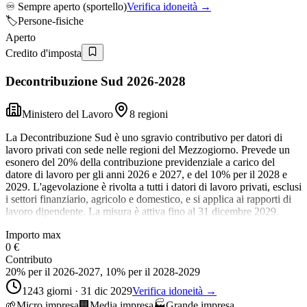
♾️
Sempre aperto (sportello)
Verifica idoneità →
🏷️
Persone-fisiche
Aperto
Credito d'imposta
Decontribuzione Sud 2026-2028
Ministero del Lavoro
8 regioni
La Decontribuzione Sud è uno sgravio contributivo per datori di
lavoro privati con sede nelle regioni del Mezzogiorno. Prevede un
esonero del 20% della contribuzione previdenziale a carico del
datore di lavoro per gli anni 2026 e 2027, e del 10% per il 2028 e
2029. L'agevolazione è rivolta a tutti i datori di lavoro privati, esclusi
i settori finanziario, agricolo e domestico, e si applica ai rapporti di
lavoro dipendente. La misura è attiva fino al 31 dicembre 2029.
Importo max
0 €
Contributo
20% per il 2026-2027, 10% per il 2028-2029
1243 giorni · 31 dic 2029
Verifica idoneità →
🌱
Micro impresa
🏢
Media impresa
🏭
Grande impresa