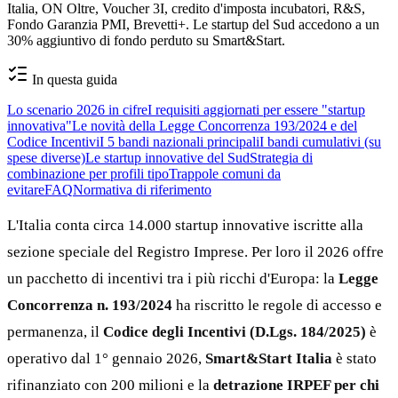
Italia, ON Oltre, Voucher 3I, credito d'imposta incubatori, R&S,
Fondo Garanzia PMI, Brevetti+. Le startup del Sud accedono a un
30% aggiuntivo di fondo perduto su Smart&Start.
In questa guida
Lo scenario 2026 in cifre
I requisiti aggiornati per essere "startup
innovativa"
Le novità della Legge Concorrenza 193/2024 e del
Codice Incentivi
I 5 bandi nazionali principali
I bandi cumulativi (su
spese diverse)
Le startup innovative del Sud
Strategia di
combinazione per profili tipo
Trappole comuni da
evitare
FAQ
Normativa di riferimento
L'Italia conta circa 14.000 startup innovative iscritte alla
sezione speciale del Registro Imprese. Per loro il 2026 offre
un pacchetto di incentivi tra i più ricchi d'Europa: la
Legge
Concorrenza n. 193/2024
ha riscritto le regole di accesso e
permanenza, il
Codice degli Incentivi (D.Lgs. 184/2025)
è
operativo dal 1° gennaio 2026,
Smart&Start Italia
è stato
rifinanziato con 200 milioni e la
detrazione IRPEF per chi