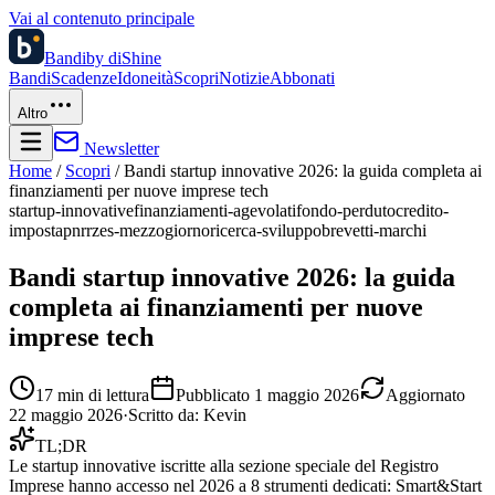
Vai al contenuto principale
Bandi
by diShine
Bandi
Scadenze
Idoneità
Scopri
Notizie
Abbonati
Altro
Newsletter
Home
/
Scopri
/
Bandi startup innovative 2026: la guida completa ai
finanziamenti per nuove imprese tech
startup-innovative
finanziamenti-agevolati
fondo-perduto
credito-
imposta
pnrr
zes-mezzogiorno
ricerca-sviluppo
brevetti-marchi
Bandi startup innovative 2026: la guida
completa ai finanziamenti per nuove
imprese tech
17
min di lettura
Pubblicato
1 maggio 2026
Aggiornato
22 maggio 2026
·
Scritto da:
Kevin
TL;DR
Le startup innovative iscritte alla sezione speciale del Registro
Imprese hanno accesso nel 2026 a 8 strumenti dedicati: Smart&Start