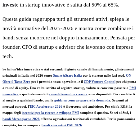
investe
in startup innovative è salita dal 50% al 65%.
Questa guida raggruppa tutti gli strumenti attivi, spiega le
novità normative del 2025-2026 e mostra come combinare i
bandi senza incorrere nel doppio finanziamento. Pensata per
founder, CFO di startup e advisor che lavorano con imprese
tech.
Se hai un'idea innovativa e stai cercando il giusto canale di finanziamento, gli strumenti
principali in Italia nel 2026 sono:
Smart&Start Italia
per le startup nelle fasi seed,
ON -
Oltre il Tasso Zero
per i prestiti a tasso agevolato, e il
CDP Venture Capital
per chi punta
a round di equity. Una volta iscritto al registro startup, valuta se conviene passare a
PMI
innovativa
e quali strumenti di
consolidamento e crescita
sono disponibili. Per candidarti
al meglio a qualsiasi bando, usa la
guida su come preparare la domanda
. Se punti ai
mercati europei, l'
EIC Accelerator 2026
è il percorso più ambizioso. Per chi fa R&S, la
mappa degli
incentivi per la ricerca e sviluppo PMI
completa il quadro. Se sei al Sud, i
bandi Mezzogiorno 2026
offrono agevolazioni territoriali cumulabili. Per la panoramica
completa, torna sempre a
bandi e incentivi PMI 2026
.