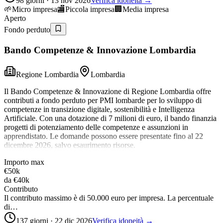
98 giorni · 13 nov 2026
Verifica idoneità →
🌱
Micro impresa
🏬
Piccola impresa
🏢
Media impresa
Aperto
Fondo perduto
Bando Competenze & Innovazione Lombardia
Regione Lombardia
Lombardia
Il Bando Competenze & Innovazione di Regione Lombardia offre
contributi a fondo perduto per PMI lombarde per lo sviluppo di
competenze in transizione digitale, sostenibilità e Intelligenza
Artificiale. Con una dotazione di 7 milioni di euro, il bando finanzia
progetti di potenziamento delle competenze e assunzioni in
apprendistato. Le domande possono essere presentate fino al 22
dicembre 2026, salvo esaurimento risorse.
Importo max
€50k
da
€40k
Contributo
Il contributo massimo è di 50.000 euro per impresa. La percentuale
di…
137 giorni · 22 dic 2026
Verifica idoneità →