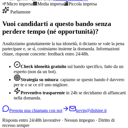
🌱
Micro impresa
🏢
Media impresa
🏬
Piccola impresa
Parliamone
Vuoi candidarti a questo bando senza
perdere tempo (né opportunità)?
Analizziamo gratuitamente la tua idoneità, ti diciamo se vale la pena
partecipare e, se sì, costruiamo insieme la domanda. Informazioni
chiare, risposte concrete: feedback entro 24/48h.
Check idoneità gratuito
sul bando specifico, fatto da un
esperto (non da un bot).
Strategia su misura
: capiamo se questo bando è davvero
per te o se ce n'è uno migliore.
Preventivo trasparente
in 24h se decidiamo di affiancarti
nella domanda.
Prenota una chiamata con noi
kevin@dishine.it
Risposta entro 24/48h lavorative · Nessun impegno · Diritto di
recesso sempre