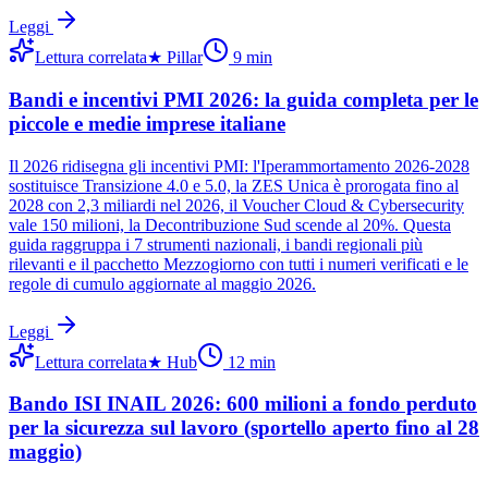
Leggi
Lettura correlata
★
Pillar
9
min
Bandi e incentivi PMI 2026: la guida completa per le
piccole e medie imprese italiane
Il 2026 ridisegna gli incentivi PMI: l'Iperammortamento 2026-2028
sostituisce Transizione 4.0 e 5.0, la ZES Unica è prorogata fino al
2028 con 2,3 miliardi nel 2026, il Voucher Cloud & Cybersecurity
vale 150 milioni, la Decontribuzione Sud scende al 20%. Questa
guida raggruppa i 7 strumenti nazionali, i bandi regionali più
rilevanti e il pacchetto Mezzogiorno con tutti i numeri verificati e le
regole di cumulo aggiornate al maggio 2026.
Leggi
Lettura correlata
★
Hub
12
min
Bando ISI INAIL 2026: 600 milioni a fondo perduto
per la sicurezza sul lavoro (sportello aperto fino al 28
maggio)