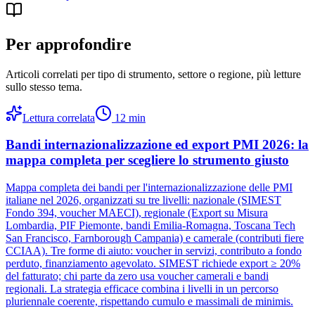
Per approfondire
Articoli correlati per tipo di strumento, settore o regione
, più letture
sullo stesso tema.
Lettura correlata
12
min
Bandi internazionalizzazione ed export PMI 2026: la
mappa completa per scegliere lo strumento giusto
Mappa completa dei bandi per l'internazionalizzazione delle PMI
italiane nel 2026, organizzati su tre livelli: nazionale (SIMEST
Fondo 394, voucher MAECI), regionale (Export su Misura
Lombardia, PIF Piemonte, bandi Emilia-Romagna, Toscana Tech
San Francisco, Farnborough Campania) e camerale (contributi fiere
CCIAA). Tre forme di aiuto: voucher in servizi, contributo a fondo
perduto, finanziamento agevolato. SIMEST richiede export ≥ 20%
del fatturato; chi parte da zero usa voucher camerali e bandi
regionali. La strategia efficace combina i livelli in un percorso
pluriennale coerente, rispettando cumulo e massimali de minimis.