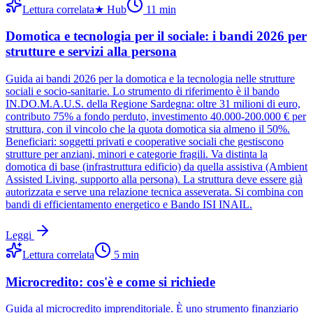
Lettura correlata
★
Hub
11
min
Domotica e tecnologia per il sociale: i bandi 2026 per
strutture e servizi alla persona
Guida ai bandi 2026 per la domotica e la tecnologia nelle strutture
sociali e socio-sanitarie. Lo strumento di riferimento è il bando
IN.DO.M.A.U.S. della Regione Sardegna: oltre 31 milioni di euro,
contributo 75% a fondo perduto, investimento 40.000-200.000 € per
struttura, con il vincolo che la quota domotica sia almeno il 50%.
Beneficiari: soggetti privati e cooperative sociali che gestiscono
strutture per anziani, minori e categorie fragili. Va distinta la
domotica di base (infrastruttura edificio) da quella assistiva (Ambient
Assisted Living, supporto alla persona). La struttura deve essere già
autorizzata e serve una relazione tecnica asseverata. Si combina con
bandi di efficientamento energetico e Bando ISI INAIL.
Leggi
Lettura correlata
5
min
Microcredito: cos'è e come si richiede
Guida al microcredito imprenditoriale. È uno strumento finanziario