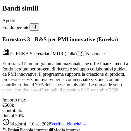
Bandi simili
Aperto
Fondo perduto
Eurostars 3 - R&S per PMI innovative (Eureka)
EUREKA Secretariat / MUR (Italia)
🇮🇹
Nazionale
Eurostars 3 è un programma internazionale che offre finanziamenti a
fondo perduto per progetti di ricerca e sviluppo collaborativi guidati
da PMI innovative. Il programma supporta la creazione di prodotti,
processi e servizi innovativi per la commercializzazione, con un
contributo fino al 50% delle spese ammissibili. Le domande sono
aperte con due cut-off annuali, il prossimo il 10 settembre 2026.
Importo max
€500k
Contributo
fino al 50%
34 giorni · 10 set 2026
Verifica idoneità →
🏷️
Pmi
🏬
Piccola impresa
🏢
Media impresa