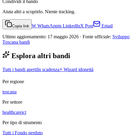
Condividi
il bando
Aiuta altri a scoprirlo. Niente tracking.
W
WhatsApp
in
LinkedIn
X
Post
Email
Copia link
Ultimo aggiornamento:
17 maggio 2026
· Fonte ufficiale:
Sviluppo
Toscana bandi
Esplora altri bandi
Tutti i bandi aperti
In scadenza
⚡ Wizard idoneità
Per regione
toscana
Per settore
healthcare
ict
Per tipo di strumento
Tutti i
Fondo perduto