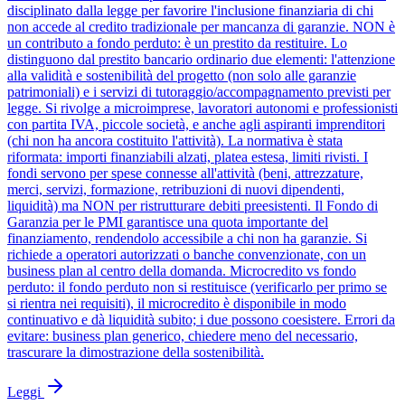
disciplinato dalla legge per favorire l'inclusione finanziaria di chi
non accede al credito tradizionale per mancanza di garanzie. NON è
un contributo a fondo perduto: è un prestito da restituire. Lo
distinguono dal prestito bancario ordinario due elementi: l'attenzione
alla validità e sostenibilità del progetto (non solo alle garanzie
patrimoniali) e i servizi di tutoraggio/accompagnamento previsti per
legge. Si rivolge a microimprese, lavoratori autonomi e professionisti
con partita IVA, piccole società, e anche agli aspiranti imprenditori
(chi non ha ancora costituito l'attività). La normativa è stata
riformata: importi finanziabili alzati, platea estesa, limiti rivisti. I
fondi servono per spese connesse all'attività (beni, attrezzature,
merci, servizi, formazione, retribuzioni di nuovi dipendenti,
liquidità) ma NON per ristrutturare debiti preesistenti. Il Fondo di
Garanzia per le PMI garantisce una quota importante del
finanziamento, rendendolo accessibile a chi non ha garanzie. Si
richiede a operatori autorizzati o banche convenzionate, con un
business plan al centro della domanda. Microcredito vs fondo
perduto: il fondo perduto non si restituisce (verificarlo per primo se
si rientra nei requisiti), il microcredito è disponibile in modo
continuativo e dà liquidità subito; i due possono coesistere. Errori da
evitare: business plan generico, chiedere meno del necessario,
trascurare la dimostrazione della sostenibilità.
Leggi