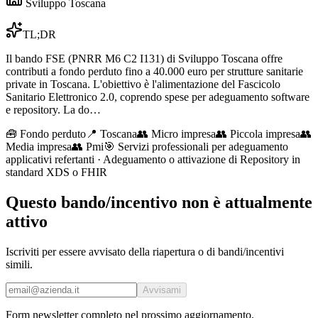
Sviluppo Toscana
TL;DR
Il bando FSE (PNRR M6 C2 I131) di Sviluppo Toscana offre
contributi a fondo perduto fino a 40.000 euro per strutture sanitarie
private in Toscana. L'obiettivo è l'alimentazione del Fascicolo
Sanitario Elettronico 2.0, coprendo spese per adeguamento software
e repository. La do…
🧰
Fondo perduto
📍 Toscana
👥
Micro impresa
👥
Piccola impresa
👥
Media impresa
👥
Pmi
🎯
Servizi professionali per adeguamento
applicativi refertanti · Adeguamento o attivazione di Repository in
standard XDS o FHIR
Questo bando/incentivo non è attualmente
attivo
Iscriviti per essere avvisato della riapertura o di bandi/incentivi
simili.
Avvisami
Form newsletter completo nel prossimo aggiornamento.