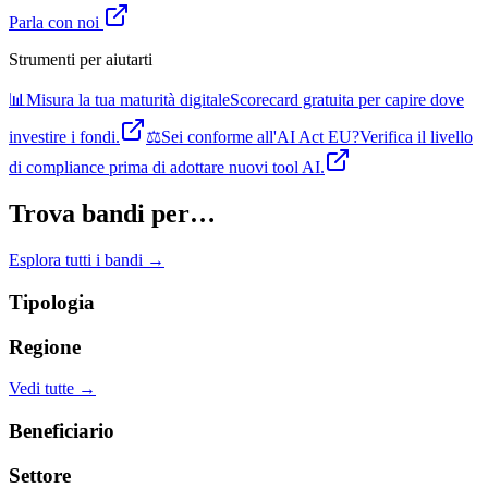
Parla con noi
Strumenti per aiutarti
📊
Misura la tua maturità digitale
Scorecard gratuita per capire dove
investire i fondi.
⚖️
Sei conforme all'AI Act EU?
Verifica il livello
di compliance prima di adottare nuovi tool AI.
Trova bandi per…
Esplora tutti i bandi →
Tipologia
Regione
Vedi tutte →
Beneficiario
Settore