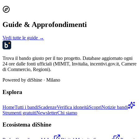
Guide & Approfondimenti
Vedi tutte le guide →
Trova il bando giusto per il tuo progetto. Database aggiornato ogni
24 ore dalle fonti ufficiali (MIMIT, Invitalia, incentivi.gov.it, Camere
di Commercio, Regioni).
Powered by
diShine
· Milano
Esplora
Home
Tutti i bandi
Scadenze
Verifica idoneità
Scopri
Notizie bandi
Strumenti gratuiti
Newsletter
Chi siamo
Ecosistema diShine