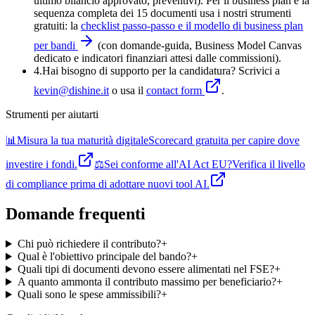
ultimo bilancio approvato, preventivi). Per il business plan e la
sequenza completa dei 15 documenti usa i nostri strumenti
gratuiti: la
checklist passo-passo e il modello di business plan
per bandi
(con domande-guida, Business Model Canvas
dedicato e indicatori finanziari attesi dalle commissioni).
4
.
Hai bisogno di supporto per la candidatura? Scrivici a
kevin@dishine.it
o usa il
contact form
.
Strumenti per aiutarti
📊
Misura la tua maturità digitale
Scorecard gratuita per capire dove
investire i fondi.
⚖️
Sei conforme all'AI Act EU?
Verifica il livello
di compliance prima di adottare nuovi tool AI.
Domande frequenti
Chi può richiedere il contributo?
+
Qual è l'obiettivo principale del bando?
+
Quali tipi di documenti devono essere alimentati nel FSE?
+
A quanto ammonta il contributo massimo per beneficiario?
+
Quali sono le spese ammissibili?
+