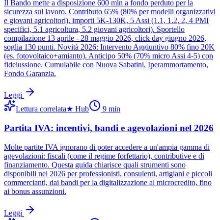
Il Bando mette a disposizione 600 mln a fondo perduto per la
sicurezza sul lavoro. Contributo 65% (80% per modelli organizzativi
e giovani agricoltori), importi 5K-130K, 5 Assi (1.1, 1.2, 2, 4 PMI
specifici, 5.1 agricoltura, 5.2 giovani agricoltori). Sportello
compilazione 13 aprile - 28 maggio 2026, click day giugno 2026,
soglia 130 punti. Novità 2026: Intervento Aggiuntivo 80% fino 20K
(es. fotovoltaico+amianto). Anticipo 50% (70% micro Assi 4-5) con
fideiussione. Cumulabile con Nuova Sabatini, Iperammortamento,
Fondo Garanzia.
Leggi
Lettura correlata
★
Hub
9
min
Partita IVA: incentivi, bandi e agevolazioni nel 2026
Molte partite IVA ignorano di poter accedere a un'ampia gamma di
agevolazioni: fiscali (come il regime forfettario), contributive e di
finanziamento. Questa guida chiarisce quali strumenti sono
disponibili nel 2026 per professionisti, consulenti, artigiani e piccoli
commercianti, dai bandi per la digitalizzazione al microcredito, fino
ai bonus assunzioni.
Leggi