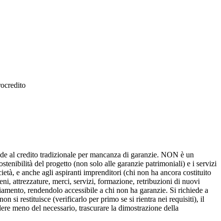
ocredito
ccede al credito tradizionale per mancanza di garanzie. NON è un
stenibilità del progetto (non solo alle garanzie patrimoniali) e i servizi
età, e anche agli aspiranti imprenditori (chi non ha ancora costituito
(beni, attrezzature, merci, servizi, formazione, retribuzioni di nuovi
iamento, rendendolo accessibile a chi non ha garanzie. Si richiede a
i restituisce (verificarlo per primo se si rientra nei requisiti), il
dere meno del necessario, trascurare la dimostrazione della