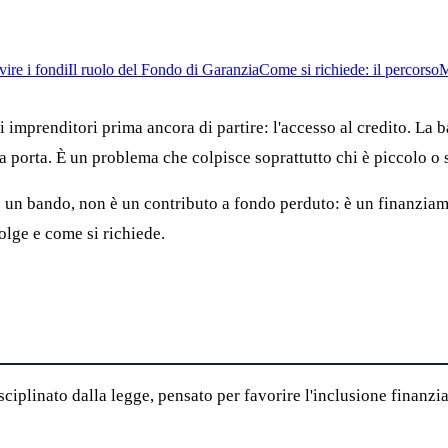
ire i fondi
Il ruolo del Fondo di Garanzia
Come si richiede: il percorso
M
ti imprenditori prima ancora di partire: l'accesso al credito. La 
la porta. È un problema che colpisce soprattutto chi è piccolo o 
 un bando, non è un contributo a fondo perduto: è un finanziame
olge e come si richiede.
iplinato dalla legge, pensato per favorire l'inclusione finanziar