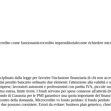
credito come funziona
microcredito imprenditoriale
come richiedere micr
ciplinato dalla legge per favorire l'inclusione finanziaria di chi non a
al prestito bancario ordinario due elementi: l'attenzione alla validità e so
rese, lavoratori autonomi e professionisti con partita IVA, piccole soci
latea estesa, limiti rivisti. I fondi servono per spese connesse all'attività 
l Fondo di Garanzia per le PMI garantisce una quota importante del finanz
ntro della domanda. Microcredito vs fondo perduto: il fondo perduto non s
i due possono coesistere. Errori da evitare: business plan generico, chie