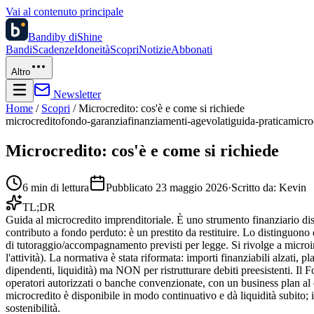
Vai al contenuto principale
Bandi
by diShine
Bandi
Scadenze
Idoneità
Scopri
Notizie
Abbonati
Altro
Newsletter
Home
/
Scopri
/
Microcredito: cos'è e come si richiede
microcredito
fondo-garanzia
finanziamenti-agevolati
guida-pratica
micro
Microcredito: cos'è e come si richiede
6
min di lettura
Pubblicato
23 maggio 2026
·
Scritto da:
Kevin
TL;DR
Guida al microcredito imprenditoriale. È uno strumento finanziario dis
contributo a fondo perduto: è un prestito da restituire. Lo distinguono d
di tutoraggio/accompagnamento previsti per legge. Si rivolge a microimp
l'attività). La normativa è stata riformata: importi finanziabili alzati, p
dipendenti, liquidità) ma NON per ristrutturare debiti preesistenti. I
operatori autorizzati o banche convenzionate, con un business plan al ce
microcredito è disponibile in modo continuativo e dà liquidità subito; 
sostenibilità.