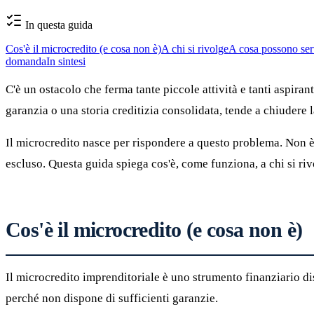
In questa guida
Cos'è il microcredito (e cosa non è)
A chi si rivolge
A cosa possono serv
domanda
In sintesi
C'è un ostacolo che ferma tante piccole attività e tanti aspiran
garanzia o una storia creditizia consolidata, tende a chiudere 
Il microcredito nasce per rispondere a questo problema. Non è
escluso. Questa guida spiega cos'è, come funziona, a chi si riv
Cos'è il microcredito (e cosa non è)
Il microcredito imprenditoriale è uno strumento finanziario disc
perché non dispone di sufficienti garanzie.