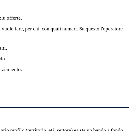
iù offerte.
 vuole fare, per chi, con quali numeri. Su questo l'operatore
iti.
ndo.
nanziamento.
prio profilo (territorio, età, settore) esiste un bando a fondo