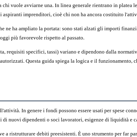
 a chi vuole avviarne una. In linea generale rientrano in platea l
i aspiranti imprenditori, cioè chi non ha ancora costituito l'attiv
 ne ha ampliato la portata: sono stati alzati gli importi finanzia
è oggi più favorevole rispetto al passato.
, requisiti specifici, tassi) variano e dipendono dalla normativa 
ri autorizzati. Questa guida spiega la logica e il funzionamento, c
l'attività. In genere i fondi possono essere usati per spese conne
i di nuovi dipendenti o soci lavoratori, esigenze di liquidità e c
e a ristrutturare debiti preesistenti. È uno strumento per far par