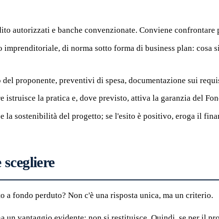
ito autorizzati e banche convenzionate. Conviene confrontare p
 imprenditoriale, di norma sotto forma di business plan: cosa si
del proponente, preventivi di spesa, documentazione sui requis
 istruisce la pratica e, dove previsto, attiva la garanzia del Fo
e la sostenibilità del progetto; se l'esito è positivo, eroga il fi
scegliere
 a fondo perduto? Non c'è una risposta unica, ma un criterio.
a un vantaggio evidente: non si restituisce. Quindi, se per il pro