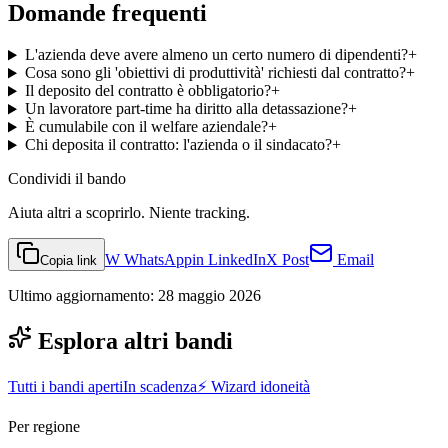
Domande frequenti
L'azienda deve avere almeno un certo numero di dipendenti?
+
Cosa sono gli 'obiettivi di produttività' richiesti dal contratto?
+
Il deposito del contratto è obbligatorio?
+
Un lavoratore part-time ha diritto alla detassazione?
+
È cumulabile con il welfare aziendale?
+
Chi deposita il contratto: l'azienda o il sindacato?
+
Condividi
il bando
Aiuta altri a scoprirlo. Niente tracking.
W
WhatsApp
in
LinkedIn
X
Post
Email
Copia link
Ultimo aggiornamento:
28 maggio 2026
Esplora altri bandi
Tutti i bandi aperti
In scadenza
⚡ Wizard idoneità
Per regione