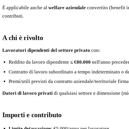
È applicabile anche al
welfare aziendale
convertito (benefit in
contributi.
A chi è rivolto
Lavoratori dipendenti del settore privato
con:
Reddito da lavoro dipendente
≤ €80.000
nell'anno precede
Contratto di lavoro subordinato a tempo indeterminato o d
Premi/utili previsti da contratto aziendale/territoriale fir
Datori di lavoro privati
di qualsiasi settore e dimensione (mi
Importi e contributo
Limite detassazione
: €5.000/anno per lavoratore