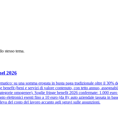
ullo stesso tema.
nel 2026
tico: su una somma erogata in busta paga tradizionale oltre il 30% del c
ge benefit (beni e servizi di valore contenuto, con tetto annuo, assegnabi
a categorie omogenee). Soglie fringe benefit 2026 confermate: 1.000 euro p
o elettronici esenti fino a 10 euro (da 8); auto aziendale tassata in base
leva del costo del lavoro accanto agli sgravi sulle assunzioni.