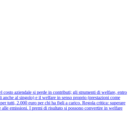
osto aziendale si perde in contributi; gli strumenti di welfare, entro
li anche al singolo) e il welfare in senso proprio (prestazioni come
er tutti, 2.000 euro per chi ha figli a carico. Regola critica: superare
 alle emissioni. I premi di risultato si possono convertire in welfare