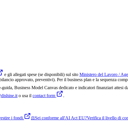
e gli allegati spese (se disponibili) sul sito
Ministero del Lavoro / Age
lancio approvato, preventivi). Per il business plan e la sequenza comple
guida, Business Model Canvas dedicato e indicatori finanziari attesi d
dishine.it
o usa il
contact form
.
stire i fondi.
⚖️
Sei conforme all'AI Act EU?
Verifica il livello di 