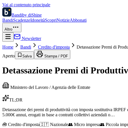
Vai al contenuto principale
Bandi
by diShine
Bandi
Scadenze
Idoneità
Scopri
Notizie
Abbonati
Altro
Newsletter
Home
Bandi
Credito d'imposta
Detassazione Premi di Produt
Aperto
Salva
Stampa / PDF
Detassazione Premi di Produttiv
Ministero del Lavoro / Agenzia delle Entrate
TL;DR
Detassazione dei premi di produttività con imposta sostitutiva IRPEF de
5.000€ annui, erogati in base a contratti collettivi aziendali o…
🧰
Credito d'imposta
🇮🇹 Nazionale
👥
Micro impresa
👥
Piccola imp