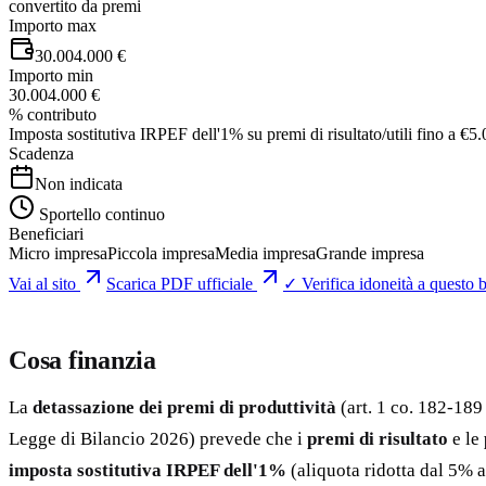
convertito da premi
Importo max
30.004.000 €
Importo min
30.004.000 €
% contributo
Imposta sostitutiva IRPEF dell'1% su premi di risultato/utili fino a €5.
Scadenza
Non indicata
Sportello continuo
Beneficiari
Micro impresa
Piccola impresa
Media impresa
Grande impresa
Vai al sito
Scarica PDF ufficiale
✓ Verifica idoneità a questo 
Cosa finanzia
La
detassazione dei premi di produttività
(art. 1 co. 182-18
Legge di Bilancio 2026) prevede che i
premi di risultato
e le
imposta sostitutiva IRPEF dell'1%
(aliquota ridotta dal 5% a