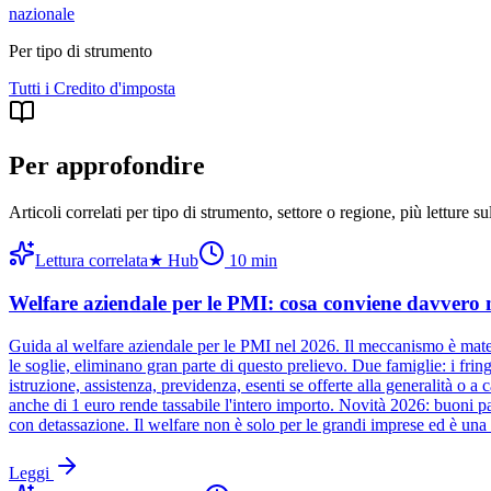
nazionale
Per tipo di strumento
Tutti i
Credito d'imposta
Per approfondire
Articoli correlati per tipo di strumento, settore o regione
, più letture s
Lettura correlata
★
Hub
10
min
Welfare aziendale per le PMI: cosa conviene davvero 
Guida al welfare aziendale per le PMI nel 2026. Il meccanismo è matema
le soglie, eliminano gran parte di questo prelievo. Due famiglie: i frin
istruzione, assistenza, previdenza, esenti se offerte alla generalità o 
anche di 1 euro rende tassabile l'intero importo. Novità 2026: buoni past
con detassazione. Il welfare non è solo per le grandi imprese ed è una 
Leggi