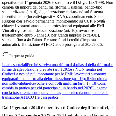
operativo dal 1° gennaio 2026 e sostituisce il D.Lgs. 123/1998. Non
cambia gli importi dei bandi ma riforma il sistema: bando-tipo
standardizzato (art. 6), digitalizzazione end-to-end sul Sistema
Incentivi Italia (Incentivi.gov.it + RNA), coordinamento Stato-
Regioni con Tavolo permanente, monitoraggio su CUP. Novità
chiave: lavoratori autonomi e professionisti equiparati alle PMI.
Vincoli rigorosi anti-delocalizzazione (art. 16): revoca se
trasferimento entro 5 anni (10 per grandi imprese extra-UE),
sanzioni fino a 4x l'aiuto. Restano fuori i crediti d'imposta
automatici. Transizione ATECO 2025 prorogata al 30/6/2026.
In questa guida
I dati essenziali
Perché serviva una riforma
I 4 pilastri della riforma
Le
forme di agevolazione previste (art. 12)
Cosa NON rientra nel
Codice
La novità più importante per le PMI: lavoratori autonomi
equiparati
Il contrasto alla delocalizzazione (art. 16): il vincolo da
non sottovalutare
Revoche e controlli uniformi (artt. 17-18)
Cosa
cambia in pratica per chi partecipa a un bando nel 2026
Il legame
con la trasparenza europea
Un dettaglio tecnico da non perdere: la
transizione ATECO
Tre casi pratici
Dal
1° gennaio 2026
è operativo il
Codice degli Incentivi
, il
D.Lgs. 27 novembre 2025, n. 184
(pubblicato in Gazzetta