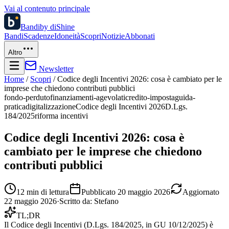
Vai al contenuto principale
Bandi
by diShine
Bandi
Scadenze
Idoneità
Scopri
Notizie
Abbonati
Altro
Newsletter
Home
/
Scopri
/
Codice degli Incentivi 2026: cosa è cambiato per le
imprese che chiedono contributi pubblici
fondo-perduto
finanziamenti-agevolati
credito-imposta
guida-
pratica
digitalizzazione
Codice degli Incentivi 2026
D.Lgs.
184/2025
riforma incentivi
Codice degli Incentivi 2026: cosa è
cambiato per le imprese che chiedono
contributi pubblici
12
min di lettura
Pubblicato
20 maggio 2026
Aggiornato
22 maggio 2026
·
Scritto da:
Stefano
TL;DR
Il Codice degli Incentivi (D.Lgs. 184/2025, in GU 10/12/2025) è