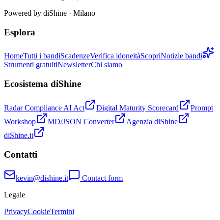
Powered by
diShine
· Milano
Esplora
Home
Tutti i bandi
Scadenze
Verifica idoneità
Scopri
Notizie bandi
Strumenti gratuiti
Newsletter
Chi siamo
Ecosistema diShine
Radar Compliance AI Act
Digital Maturity Scorecard
Prompt
Workshop
MD/JSON Converter
Agenzia diShine
diShine.it
Contatti
kevin@dishine.it
Contact form
Legale
Privacy
Cookie
Termini