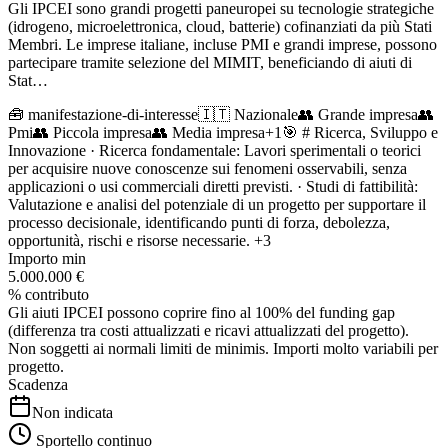
Gli IPCEI sono grandi progetti paneuropei su tecnologie strategiche
(idrogeno, microelettronica, cloud, batterie) cofinanziati da più Stati
Membri. Le imprese italiane, incluse PMI e grandi imprese, possono
partecipare tramite selezione del MIMIT, beneficiando di aiuti di
Stat…
🧰
manifestazione-di-interesse
🇮🇹 Nazionale
👥
Grande impresa
👥
Pmi
👥
Piccola impresa
👥
Media impresa
+
1
🎯
# Ricerca, Sviluppo e
Innovazione · Ricerca fondamentale: Lavori sperimentali o teorici
per acquisire nuove conoscenze sui fenomeni osservabili, senza
applicazioni o usi commerciali diretti previsti. · Studi di fattibilità:
Valutazione e analisi del potenziale di un progetto per supportare il
processo decisionale, identificando punti di forza, debolezza,
opportunità, rischi e risorse necessarie.
+3
Importo min
5.000.000 €
% contributo
Gli aiuti IPCEI possono coprire fino al 100% del funding gap
(differenza tra costi attualizzati e ricavi attualizzati del progetto).
Non soggetti ai normali limiti de minimis. Importi molto variabili per
progetto.
Scadenza
Non indicata
Sportello continuo