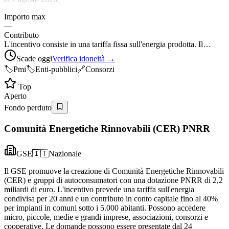
Importo max
—
Contributo
L'incentivo consiste in una tariffa fissa sull'energia prodotta. Il…
Scade oggi
Verifica idoneità →
🏷️
Pmi
🏷️
Enti-pubblici
🔗
Consorzi
Top
Aperto
Fondo perduto
Comunità Energetiche Rinnovabili (CER) PNRR
GSE
🇮🇹
Nazionale
Il GSE promuove la creazione di Comunità Energetiche Rinnovabili
(CER) e gruppi di autoconsumatori con una dotazione PNRR di 2,2
miliardi di euro. L'incentivo prevede una tariffa sull'energia
condivisa per 20 anni e un contributo in conto capitale fino al 40%
per impianti in comuni sotto i 5.000 abitanti. Possono accedere
micro, piccole, medie e grandi imprese, associazioni, consorzi e
cooperative. Le domande possono essere presentate dal 24