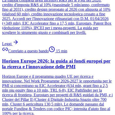
La mappa completa degli incentivi R&S per le PMI nel 2026:
credito d'imposta R&S al 10% (massimale 5 mln/anno, confermato
fino al 2031), credito design prorogato al 2026 con aliquota al 10%
(plafond 60 mln), credito innovazione tecnologica cessato a fine
2025. Accordi per l'Innovazione rifinanziati con D.M. 01/04/2026
(+349 mln), EIC Accelerator fino a 17,5 mln, Eurostars, Patent Box
(deduzione 110%), IPCEI per i mega-progetti. La guida per
scegliere lo strumento giusto e combinarli per livelli.
Leggi
Correlato a questo bando
15
min
Horizon Europe 2026: la guida ai fondi europei per
la ricerca e l'innovazione delle PMI
Horizon Europe e il programma quadro UE per ricerca e
innovazione. Nel Work Programme 2026-2027 le opportunita per le
PMI si concentrano su EIC Accelerator (634 mln, grant fino a 2,5
mln piu equity fino a 10 mln, TRL 6-8), EIC Pathfinder per la
ricerca di frontiera, Eurostars per progetti di R&S guidati da PMI, e i
Cluster del Pillar II (Cluster 4 Digitale-Industria-Spazio oltre 700
mln, Cluster 6 agricoltura 130,5 mln). Le domande passano dal
portale Funding & Tenders con codice PIC; intensita d'aiuto fino al
100% per la ricerca.