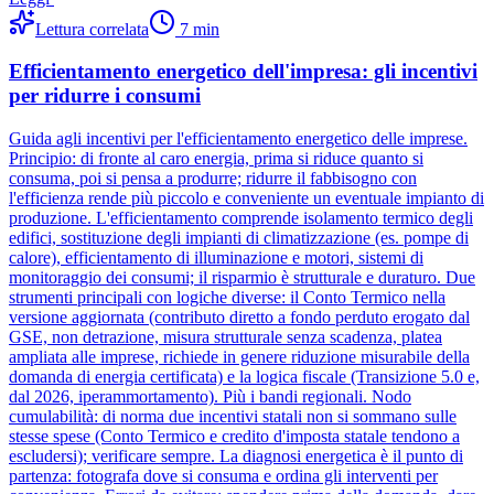
Lettura correlata
7
min
Efficientamento energetico dell'impresa: gli incentivi
per ridurre i consumi
Guida agli incentivi per l'efficientamento energetico delle imprese.
Principio: di fronte al caro energia, prima si riduce quanto si
consuma, poi si pensa a produrre; ridurre il fabbisogno con
l'efficienza rende più piccolo e conveniente un eventuale impianto di
produzione. L'efficientamento comprende isolamento termico degli
edifici, sostituzione degli impianti di climatizzazione (es. pompe di
calore), efficientamento di illuminazione e motori, sistemi di
monitoraggio dei consumi; il risparmio è strutturale e duraturo. Due
strumenti principali con logiche diverse: il Conto Termico nella
versione aggiornata (contributo diretto a fondo perduto erogato dal
GSE, non detrazione, misura strutturale senza scadenza, platea
ampliata alle imprese, richiede in genere riduzione misurabile della
domanda di energia certificata) e la logica fiscale (Transizione 5.0 e,
dal 2026, iperammortamento). Più i bandi regionali. Nodo
cumulabilità: di norma due incentivi statali non si sommano sulle
stesse spese (Conto Termico e credito d'imposta statale tendono a
escludersi); verificare sempre. La diagnosi energetica è il punto di
partenza: fotografa dove si consuma e ordina gli interventi per