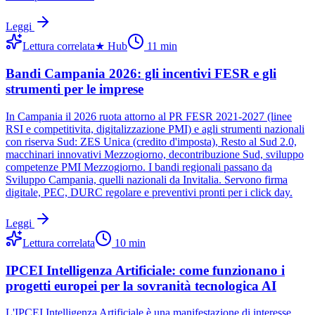
Leggi
Lettura correlata
★
Hub
11
min
Bandi Campania 2026: gli incentivi FESR e gli
strumenti per le imprese
In Campania il 2026 ruota attorno al PR FESR 2021-2027 (linee
RSI e competitivita, digitalizzazione PMI) e agli strumenti nazionali
con riserva Sud: ZES Unica (credito d'imposta), Resto al Sud 2.0,
macchinari innovativi Mezzogiorno, decontribuzione Sud, sviluppo
competenze PMI Mezzogiorno. I bandi regionali passano da
Sviluppo Campania, quelli nazionali da Invitalia. Servono firma
digitale, PEC, DURC regolare e preventivi pronti per i click day.
Leggi
Lettura correlata
10
min
IPCEI Intelligenza Artificiale: come funzionano i
progetti europei per la sovranità tecnologica AI
L'IPCEI Intelligenza Artificiale è una manifestazione di interesse