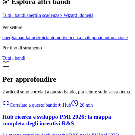
Esplora altri bandi
Tutti i bandi aperti
In scadenza
⚡ Wizard idoneità
Per settore
energia
manifatturiero
ict
automotive
ricerca-sviluppo
ai-automazione
Per tipo di strumento
Tutti i
bandi
Per approfondire
2 articoli sono correlati a questo bando
, più letture sullo stesso tema.
Correlato a questo bando
★
Hub
20
min
Hub ricerca e sviluppo PMI 2026: la mappa
completa degli incentivi R&S