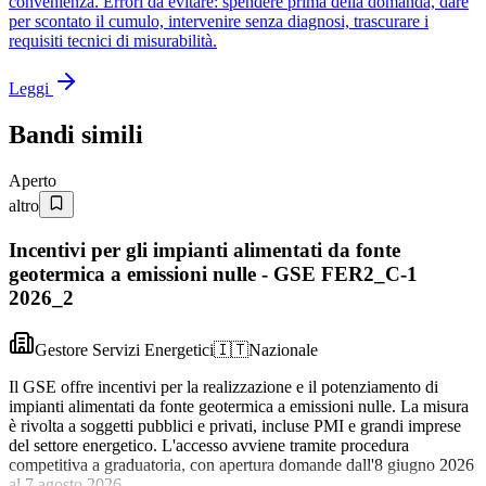
convenienza. Errori da evitare: spendere prima della domanda, dare
per scontato il cumulo, intervenire senza diagnosi, trascurare i
requisiti tecnici di misurabilità.
Leggi
Bandi simili
Aperto
altro
Incentivi per gli impianti alimentati da fonte
geotermica a emissioni nulle - GSE FER2_C-1
2026_2
Gestore Servizi Energetici
🇮🇹
Nazionale
Il GSE offre incentivi per la realizzazione e il potenziamento di
impianti alimentati da fonte geotermica a emissioni nulle. La misura
è rivolta a soggetti pubblici e privati, incluse PMI e grandi imprese
del settore energetico. L'accesso avviene tramite procedura
competitiva a graduatoria, con apertura domande dall'8 giugno 2026
al 7 agosto 2026.