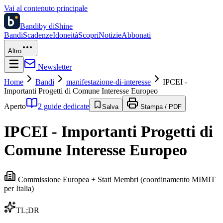
Vai al contenuto principale
Bandi
by diShine
Bandi
Scadenze
Idoneità
Scopri
Notizie
Abbonati
Altro
Newsletter
Home
Bandi
manifestazione-di-interesse
IPCEI -
Importanti Progetti di Comune Interesse Europeo
Aperto
2 guide dedicate
Salva
Stampa / PDF
IPCEI - Importanti Progetti di
Comune Interesse Europeo
Commissione Europea + Stati Membri (coordinamento MIMIT
per Italia)
TL;DR