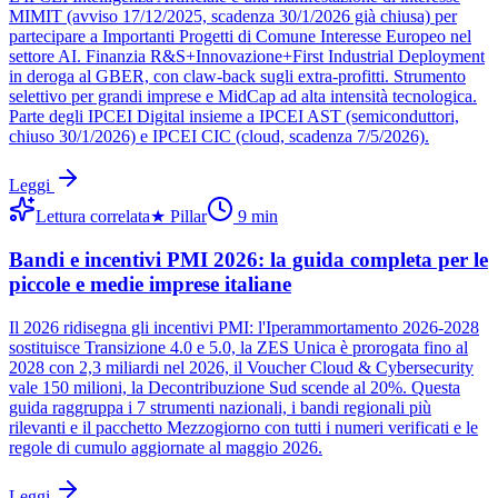
MIMIT (avviso 17/12/2025, scadenza 30/1/2026 già chiusa) per
partecipare a Importanti Progetti di Comune Interesse Europeo nel
settore AI. Finanzia R&S+Innovazione+First Industrial Deployment
in deroga al GBER, con claw-back sugli extra-profitti. Strumento
selettivo per grandi imprese e MidCap ad alta intensità tecnologica.
Parte degli IPCEI Digital insieme a IPCEI AST (semiconduttori,
chiuso 30/1/2026) e IPCEI CIC (cloud, scadenza 7/5/2026).
Leggi
Lettura correlata
★
Pillar
9
min
Bandi e incentivi PMI 2026: la guida completa per le
piccole e medie imprese italiane
Il 2026 ridisegna gli incentivi PMI: l'Iperammortamento 2026-2028
sostituisce Transizione 4.0 e 5.0, la ZES Unica è prorogata fino al
2028 con 2,3 miliardi nel 2026, il Voucher Cloud & Cybersecurity
vale 150 milioni, la Decontribuzione Sud scende al 20%. Questa
guida raggruppa i 7 strumenti nazionali, i bandi regionali più
rilevanti e il pacchetto Mezzogiorno con tutti i numeri verificati e le
regole di cumulo aggiornate al maggio 2026.
Leggi