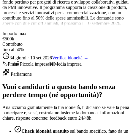
fondo perduto per progetti di ricerca e sviluppo collaborativi guidati
da PMI innovative. Il programma supporta la creazione di prodotti,
processi e servizi innovativi per la commercializzazione, con un
contributo fino al 50% delle spese ammissibili. Le domande sono
aperte con due cut-off annuali, il prossimo il 10 settembre 2026.
Importo max
€500k
Contributo
fino al 50%
34 giorni · 10 set 2026
Verifica idoneità →
🏷️
Pmi
🏬
Piccola impresa
🏢
Media impresa
Parliamone
Vuoi candidarti a questo bando senza
perdere tempo (né opportunità)?
Analizziamo gratuitamente la tua idoneità, ti diciamo se vale la pena
partecipare e, se sì, costruiamo insieme la domanda. Informazioni
chiare, risposte concrete: feedback entro 24/48h.
Check idoneità gratuito
sul bando specifico, fatto da un