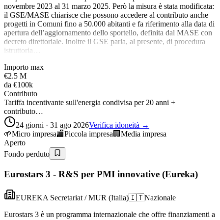
novembre 2023 al 31 marzo 2025. Però la misura è stata modificata:
il GSE/MASE chiarisce che possono accedere al contributo anche
progetti in Comuni fino a 50.000 abitanti e fa riferimento alla data di
apertura dell’aggiornamento dello sportello, definita dal MASE con
decreto direttoriale. Inoltre il GSE parla, al presente, di procedura
istruttoria…
Importo max
€2.5 M
da
€100k
Contributo
Tariffa incentivante sull'energia condivisa per 20 anni +
contributo…
24 giorni · 31 ago 2026
Verifica idoneità →
🌱
Micro impresa
🏬
Piccola impresa
🏢
Media impresa
Aperto
Fondo perduto
Eurostars 3 - R&S per PMI innovative (Eureka)
EUREKA Secretariat / MUR (Italia)
🇮🇹
Nazionale
Eurostars 3 è un programma internazionale che offre finanziamenti a