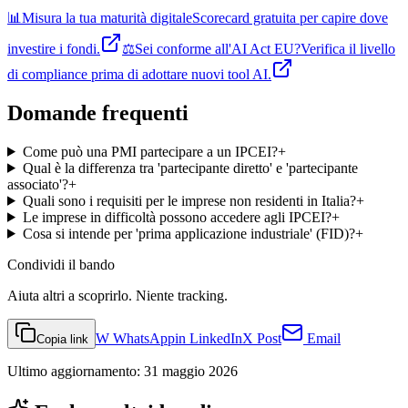
📊
Misura la tua maturità digitale
Scorecard gratuita per capire dove
investire i fondi.
⚖️
Sei conforme all'AI Act EU?
Verifica il livello
di compliance prima di adottare nuovi tool AI.
Domande frequenti
Come può una PMI partecipare a un IPCEI?
+
Qual è la differenza tra 'partecipante diretto' e 'partecipante
associato'?
+
Quali sono i requisiti per le imprese non residenti in Italia?
+
Le imprese in difficoltà possono accedere agli IPCEI?
+
Cosa si intende per 'prima applicazione industriale' (FID)?
+
Condividi
il bando
Aiuta altri a scoprirlo. Niente tracking.
W
WhatsApp
in
LinkedIn
X
Post
Email
Copia link
Ultimo aggiornamento:
31 maggio 2026