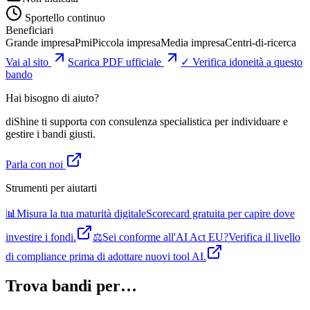
Sportello continuo
Beneficiari
Grande impresa
Pmi
Piccola impresa
Media impresa
Centri-di-ricerca
Vai al sito
Scarica PDF ufficiale
✓ Verifica idoneità a questo
bando
Hai bisogno di aiuto?
diShine ti supporta con consulenza specialistica per individuare e
gestire i bandi giusti.
Parla con noi
Strumenti per aiutarti
📊
Misura la tua maturità digitale
Scorecard gratuita per capire dove
investire i fondi.
⚖️
Sei conforme all'AI Act EU?
Verifica il livello
di compliance prima di adottare nuovi tool AI.
Trova bandi per…