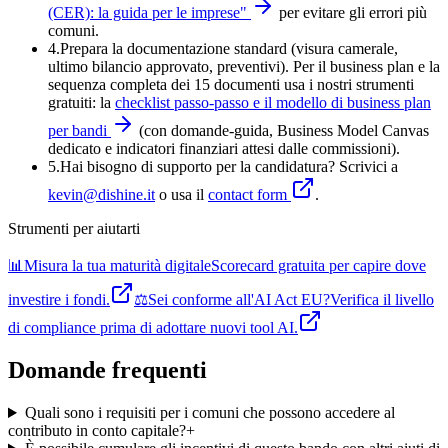
(CER): la guida per le imprese
"
per evitare gli errori più
comuni.
4
.
Prepara la documentazione standard (visura camerale,
ultimo bilancio approvato, preventivi). Per il business plan e la
sequenza completa dei 15 documenti usa i nostri strumenti
gratuiti: la
checklist passo-passo e il modello di business plan
per bandi
(con domande-guida, Business Model Canvas
dedicato e indicatori finanziari attesi dalle commissioni).
5
.
Hai bisogno di supporto per la candidatura? Scrivici a
kevin@dishine.it
o usa il
contact form
.
Strumenti per aiutarti
📊
Misura la tua maturità digitale
Scorecard gratuita per capire dove
investire i fondi.
⚖️
Sei conforme all'AI Act EU?
Verifica il livello
di compliance prima di adottare nuovi tool AI.
Domande frequenti
Quali sono i requisiti per i comuni che possono accedere al
contributo in conto capitale?
+