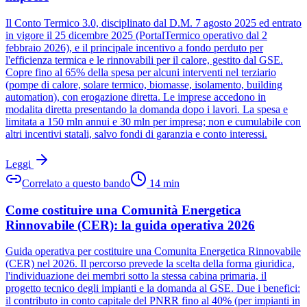
Il Conto Termico 3.0, disciplinato dal D.M. 7 agosto 2025 ed entrato
in vigore il 25 dicembre 2025 (PortalTermico operativo dal 2
febbraio 2026), e il principale incentivo a fondo perduto per
l'efficienza termica e le rinnovabili per il calore, gestito dal GSE.
Copre fino al 65% della spesa per alcuni interventi nel terziario
(pompe di calore, solare termico, biomasse, isolamento, building
automation), con erogazione diretta. Le imprese accedono in
modalita diretta presentando la domanda dopo i lavori. La spesa e
limitata a 150 mln annui e 30 mln per impresa; non e cumulabile con
altri incentivi statali, salvo fondi di garanzia e conto interessi.
Leggi
Correlato a questo bando
14
min
Come costituire una Comunità Energetica
Rinnovabile (CER): la guida operativa 2026
Guida operativa per costituire una Comunita Energetica Rinnovabile
(CER) nel 2026. Il percorso prevede la scelta della forma giuridica,
l'individuazione dei membri sotto la stessa cabina primaria, il
progetto tecnico degli impianti e la domanda al GSE. Due i benefici:
il contributo in conto capitale del PNRR fino al 40% (per impianti in