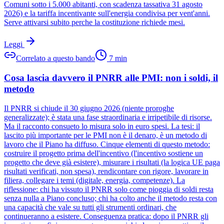
Comuni sotto i 5.000 abitanti, con scadenza tassativa 31 agosto
2026) e la tariffa incentivante sull'energia condivisa per vent'anni.
Serve attivarsi subito perche la costituzione richiede mesi.
Leggi
Correlato a questo bando
7
min
Cosa lascia davvero il PNRR alle PMI: non i soldi, il
metodo
Il PNRR si chiude il 30 giugno 2026 (niente proroghe
generalizzate); è stata una fase straordinaria e irripetibile di risorse.
Ma il racconto consueto lo misura solo in euro spesi. La tesi: il
lascito più importante per le PMI non è il denaro, è un metodo di
lavoro che il Piano ha diffuso. Cinque elementi di questo metodo:
costruire il progetto prima dell'incentivo (l'incentivo sostiene un
progetto che deve già esistere), misurare i risultati (la logica UE paga
risultati verificati, non spesa), rendicontare con rigore, lavorare in
filiera, collegare i temi (digitale, energia, competenze). La
riflessione: chi ha vissuto il PNRR solo come pioggia di soldi resta
senza nulla a Piano concluso; chi ha colto anche il metodo resta con
una capacità che vale su tutti gli strumenti ordinari, che
continueranno a esistere. Conseguenza pratica: dopo il PNRR gli