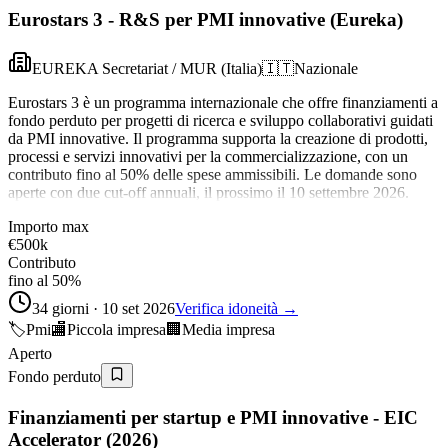
Eurostars 3 - R&S per PMI innovative (Eureka)
EUREKA Secretariat / MUR (Italia)
🇮🇹
Nazionale
Eurostars 3 è un programma internazionale che offre finanziamenti a
fondo perduto per progetti di ricerca e sviluppo collaborativi guidati
da PMI innovative. Il programma supporta la creazione di prodotti,
processi e servizi innovativi per la commercializzazione, con un
contributo fino al 50% delle spese ammissibili. Le domande sono
aperte con due cut-off annuali, il prossimo il 10 settembre 2026.
Importo max
€500k
Contributo
fino al 50%
34 giorni · 10 set 2026
Verifica idoneità →
🏷️
Pmi
🏬
Piccola impresa
🏢
Media impresa
Aperto
Fondo perduto
Finanziamenti per startup e PMI innovative - EIC
Accelerator (2026)