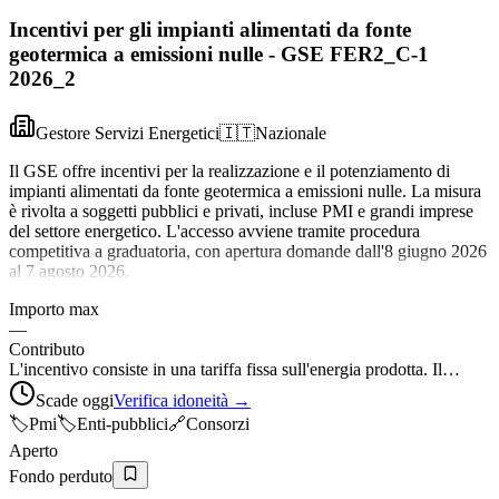
Incentivi per gli impianti alimentati da fonte
geotermica a emissioni nulle - GSE FER2_C-1
2026_2
Gestore Servizi Energetici
🇮🇹
Nazionale
Il GSE offre incentivi per la realizzazione e il potenziamento di
impianti alimentati da fonte geotermica a emissioni nulle. La misura
è rivolta a soggetti pubblici e privati, incluse PMI e grandi imprese
del settore energetico. L'accesso avviene tramite procedura
competitiva a graduatoria, con apertura domande dall'8 giugno 2026
al 7 agosto 2026.
Importo max
—
Contributo
L'incentivo consiste in una tariffa fissa sull'energia prodotta. Il…
Scade oggi
Verifica idoneità →
🏷️
Pmi
🏷️
Enti-pubblici
🔗
Consorzi
Aperto
Fondo perduto