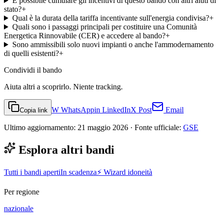
È possibile cumulare gli incentivi di questo bando con altri aiuti di
stato?
+
Qual è la durata della tariffa incentivante sull'energia condivisa?
+
Quali sono i passaggi principali per costituire una Comunità
Energetica Rinnovabile (CER) e accedere al bando?
+
Sono ammissibili solo nuovi impianti o anche l'ammodernamento
di quelli esistenti?
+
Condividi
il bando
Aiuta altri a scoprirlo. Niente tracking.
W
WhatsApp
in
LinkedIn
X
Post
Email
Copia link
Ultimo aggiornamento:
21 maggio 2026
· Fonte ufficiale:
GSE
Esplora altri bandi
Tutti i bandi aperti
In scadenza
⚡ Wizard idoneità
Per regione
nazionale