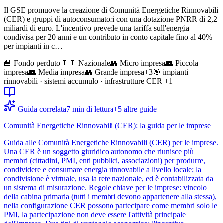
Il GSE promuove la creazione di Comunità Energetiche Rinnovabili
(CER) e gruppi di autoconsumatori con una dotazione PNRR di 2,2
miliardi di euro. L'incentivo prevede una tariffa sull'energia
condivisa per 20 anni e un contributo in conto capitale fino al 40%
per impianti in c…
🧰
Fondo perduto
🇮🇹 Nazionale
👥
Micro impresa
👥
Piccola
impresa
👥
Media impresa
👥
Grande impresa
+
3
🎯
impianti
rinnovabili · sistemi accumulo · infrastrutture CER
+1
Guida correlata
7
min di lettura
+
5
altre guide
Comunità Energetiche Rinnovabili (CER): la guida per le imprese
Guida alle Comunità Energetiche Rinnovabili (CER) per le imprese.
Una CER è un soggetto giuridico autonomo che riunisce più
membri (cittadini, PMI, enti pubblici, associazioni) per produrre,
condividere e consumare energia rinnovabile a livello locale; la
condivisione è virtuale, usa la rete nazionale, ed è contabilizzata da
un sistema di misurazione. Regole chiave per le imprese: vincolo
della cabina primaria (tutti i membri devono appartenere alla stessa),
nella configurazione CER possono partecipare come membri solo le
PMI, la partecipazione non deve essere l'attività principale