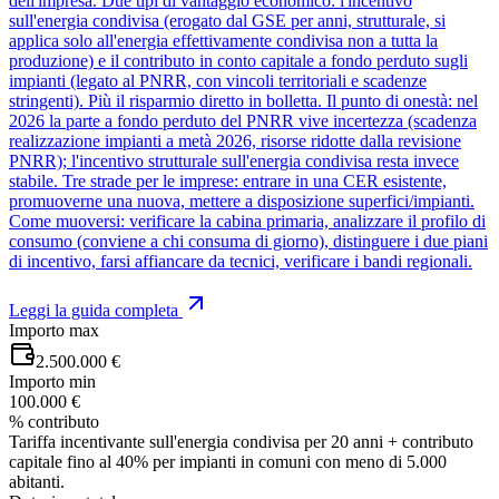
dell'impresa. Due tipi di vantaggio economico: l'incentivo
sull'energia condivisa (erogato dal GSE per anni, strutturale, si
applica solo all'energia effettivamente condivisa non a tutta la
produzione) e il contributo in conto capitale a fondo perduto sugli
impianti (legato al PNRR, con vincoli territoriali e scadenze
stringenti). Più il risparmio diretto in bolletta. Il punto di onestà: nel
2026 la parte a fondo perduto del PNRR vive incertezza (scadenza
realizzazione impianti a metà 2026, risorse ridotte dalla revisione
PNRR); l'incentivo strutturale sull'energia condivisa resta invece
stabile. Tre strade per le imprese: entrare in una CER esistente,
promuoverne una nuova, mettere a disposizione superfici/impianti.
Come muoversi: verificare la cabina primaria, analizzare il profilo di
consumo (conviene a chi consuma di giorno), distinguere i due piani
di incentivo, farsi affiancare da tecnici, verificare i bandi regionali.
Leggi la guida completa
Importo max
2.500.000 €
Importo min
100.000 €
% contributo
Tariffa incentivante sull'energia condivisa per 20 anni + contributo
capitale fino al 40% per impianti in comuni con meno di 5.000
abitanti.