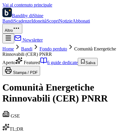
Vai al contenuto principale
Bandi
by diShine
Bandi
Scadenze
Idoneità
Scopri
Notizie
Abbonati
Altro
Newsletter
Home
Bandi
Fondo perduto
Comunità Energetiche
Rinnovabili (CER) PNRR
Aperto
Featured
6 guide dedicate
Salva
Stampa / PDF
Comunità Energetiche
Rinnovabili (CER) PNRR
GSE
TL;DR