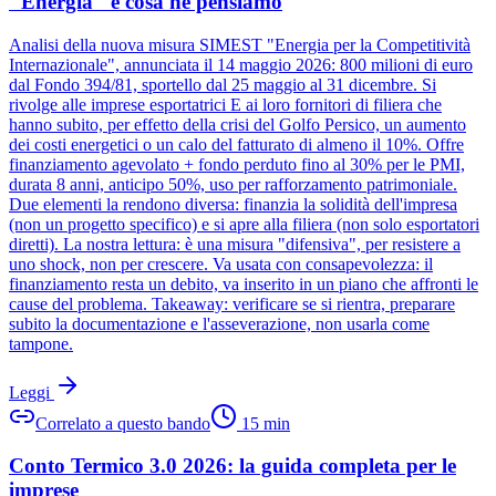
"Energia" e cosa ne pensiamo
Analisi della nuova misura SIMEST "Energia per la Competitività
Internazionale", annunciata il 14 maggio 2026: 800 milioni di euro
dal Fondo 394/81, sportello dal 25 maggio al 31 dicembre. Si
rivolge alle imprese esportatrici E ai loro fornitori di filiera che
hanno subito, per effetto della crisi del Golfo Persico, un aumento
dei costi energetici o un calo del fatturato di almeno il 10%. Offre
finanziamento agevolato + fondo perduto fino al 30% per le PMI,
durata 8 anni, anticipo 50%, uso per rafforzamento patrimoniale.
Due elementi la rendono diversa: finanzia la solidità dell'impresa
(non un progetto specifico) e si apre alla filiera (non solo esportatori
diretti). La nostra lettura: è una misura "difensiva", per resistere a
uno shock, non per crescere. Va usata con consapevolezza: il
finanziamento resta un debito, va inserito in un piano che affronti le
cause del problema. Takeaway: verificare se si rientra, preparare
subito la documentazione e l'asseverazione, non usarla come
tampone.
Leggi
Correlato a questo bando
15
min
Conto Termico 3.0 2026: la guida completa per le
imprese