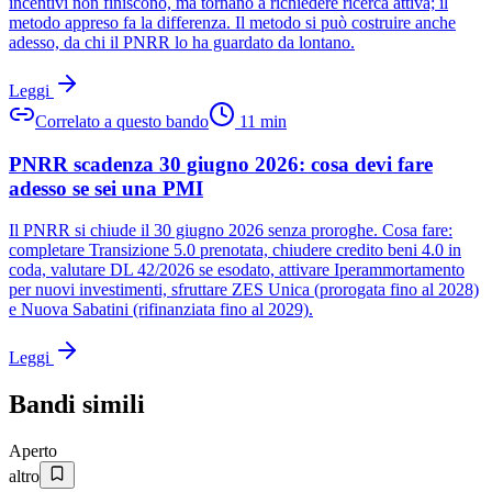
incentivi non finiscono, ma tornano a richiedere ricerca attiva; il
metodo appreso fa la differenza. Il metodo si può costruire anche
adesso, da chi il PNRR lo ha guardato da lontano.
Leggi
Correlato a questo bando
11
min
PNRR scadenza 30 giugno 2026: cosa devi fare
adesso se sei una PMI
Il PNRR si chiude il 30 giugno 2026 senza proroghe. Cosa fare:
completare Transizione 5.0 prenotata, chiudere credito beni 4.0 in
coda, valutare DL 42/2026 se esodato, attivare Iperammortamento
per nuovi investimenti, sfruttare ZES Unica (prorogata fino al 2028)
e Nuova Sabatini (rifinanziata fino al 2029).
Leggi
Bandi simili
Aperto
altro