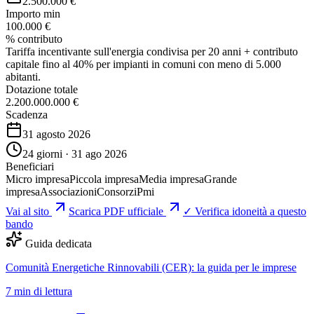
2.500.000 €
Importo min
100.000 €
% contributo
Tariffa incentivante sull'energia condivisa per 20 anni + contributo
capitale fino al 40% per impianti in comuni con meno di 5.000
abitanti.
Dotazione totale
2.200.000.000 €
Scadenza
31 agosto 2026
24 giorni · 31 ago 2026
Beneficiari
Micro impresa
Piccola impresa
Media impresa
Grande
impresa
Associazioni
Consorzi
Pmi
Vai al sito
Scarica PDF ufficiale
✓ Verifica idoneità a questo
bando
Guida dedicata
Comunità Energetiche Rinnovabili (CER): la guida per le imprese
7
min di lettura