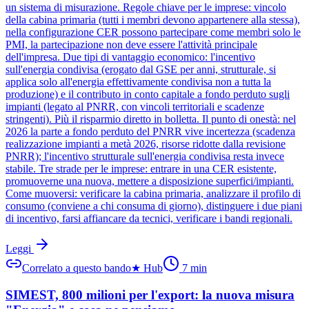
un sistema di misurazione. Regole chiave per le imprese: vincolo
della cabina primaria (tutti i membri devono appartenere alla stessa),
nella configurazione CER possono partecipare come membri solo le
PMI, la partecipazione non deve essere l'attività principale
dell'impresa. Due tipi di vantaggio economico: l'incentivo
sull'energia condivisa (erogato dal GSE per anni, strutturale, si
applica solo all'energia effettivamente condivisa non a tutta la
produzione) e il contributo in conto capitale a fondo perduto sugli
impianti (legato al PNRR, con vincoli territoriali e scadenze
stringenti). Più il risparmio diretto in bolletta. Il punto di onestà: nel
2026 la parte a fondo perduto del PNRR vive incertezza (scadenza
realizzazione impianti a metà 2026, risorse ridotte dalla revisione
PNRR); l'incentivo strutturale sull'energia condivisa resta invece
stabile. Tre strade per le imprese: entrare in una CER esistente,
promuoverne una nuova, mettere a disposizione superfici/impianti.
Come muoversi: verificare la cabina primaria, analizzare il profilo di
consumo (conviene a chi consuma di giorno), distinguere i due piani
di incentivo, farsi affiancare da tecnici, verificare i bandi regionali.
Leggi
Correlato a questo bando
★
Hub
7
min
SIMEST, 800 milioni per l'export: la nuova misura