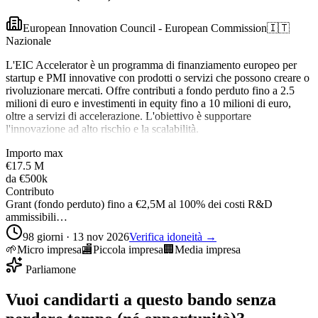
European Innovation Council - European Commission
🇮🇹
Nazionale
L'EIC Accelerator è un programma di finanziamento europeo per
startup e PMI innovative con prodotti o servizi che possono creare o
rivoluzionare mercati. Offre contributi a fondo perduto fino a 2.5
milioni di euro e investimenti in equity fino a 10 milioni di euro,
oltre a servizi di accelerazione. L'obiettivo è supportare
l'innovazione ad alto rischio e la scalabilità.
Importo max
€17.5 M
da
€500k
Contributo
Grant (fondo perduto) fino a €2,5M al 100% dei costi R&D
ammissibili…
98 giorni · 13 nov 2026
Verifica idoneità →
🌱
Micro impresa
🏬
Piccola impresa
🏢
Media impresa
Parliamone
Vuoi candidarti a questo bando senza