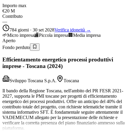
Importo max
€20 M
Contributo
—
784 giorni · 30 set 2028
Verifica idoneità →
🌱
Micro impresa
🏬
Piccola impresa
🏢
Media impresa
Aperto
Fondo perduto
Efficientamento energetico processi produttivi
imprese - Toscana (2024)
Sviluppo Toscana S.p.A.
Toscana
Il bando della Regione Toscana, nell'ambito del PR FESR 2021-
2027, supporta le PMI toscane per progetti di efficientamento
energetico dei processi produttivi. Offre un anticipo del 40% del
contributo totale del progetto, con richieste telematiche tramite il
sistema informativo SFT. È fondamentale seguire attentamente il
VADEMECUM allegato per la presentazione delle richieste e
verificare la corretta presenza del piano finanziario ammesso sulla
piattaforma.