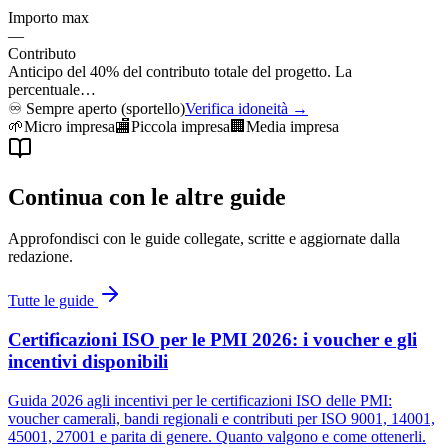
Importo max
—
Contributo
Anticipo del 40% del contributo totale del progetto. La
percentuale…
♾️
Sempre aperto (sportello)
Verifica idoneità →
🌱
Micro impresa
🏬
Piccola impresa
🏢
Media impresa
Continua con le altre guide
Approfondisci con le guide collegate, scritte e aggiornate dalla
redazione.
Tutte le guide
Certificazioni ISO per le PMI 2026: i voucher e gli
incentivi disponibili
Guida 2026 agli incentivi per le certificazioni ISO delle PMI:
voucher camerali, bandi regionali e contributi per ISO 9001, 14001,
45001, 27001 e parita di genere. Quanto valgono e come ottenerli.