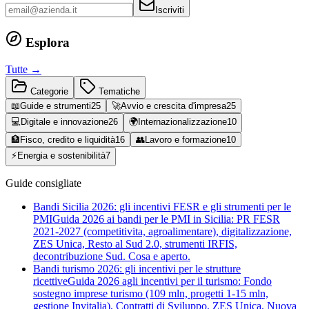
Iscriviti
Esplora
Tutte →
Categorie
Tematiche
📖
Guide e strumenti
25
🚀
Avvio e crescita d'impresa
25
💻
Digitale e innovazione
26
🌍
Internazionalizzazione
10
🏦
Fisco, credito e liquidità
16
👥
Lavoro e formazione
10
⚡
Energia e sostenibilità
7
Guide consigliate
Bandi Sicilia 2026: gli incentivi FESR e gli strumenti per le
PMI
Guida 2026 ai bandi per le PMI in Sicilia: PR FESR
2021-2027 (competitivita, agroalimentare), digitalizzazione,
ZES Unica, Resto al Sud 2.0, strumenti IRFIS,
decontribuzione Sud. Cosa e aperto.
Bandi turismo 2026: gli incentivi per le strutture
ricettive
Guida 2026 agli incentivi per il turismo: Fondo
sostegno imprese turismo (109 mln, progetti 1-15 mln,
gestione Invitalia), Contratti di Sviluppo, ZES Unica, Nuova