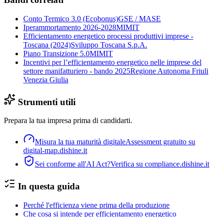
Conto Termico 3.0 (Ecobonus)
GSE / MASE
Iperammortamento 2026-2028
MIMIT
Efficientamento energetico processi produttivi imprese -
Toscana (2024)
Sviluppo Toscana S.p.A.
Piano Transizione 5.0
MIMIT
Incentivi per l’efficientamento energetico nelle imprese del
settore manifatturiero - bando 2025
Regione Autonoma Friuli
Venezia Giulia
Strumenti utili
Prepara la tua impresa prima di candidarti.
Misura la tua maturità digitale
Assessment gratuito su
digital-map.dishine.it
Sei conforme all'AI Act?
Verifica su compliance.dishine.it
In questa guida
Perché l'efficienza viene prima della produzione
Che cosa si intende per efficientamento energetico