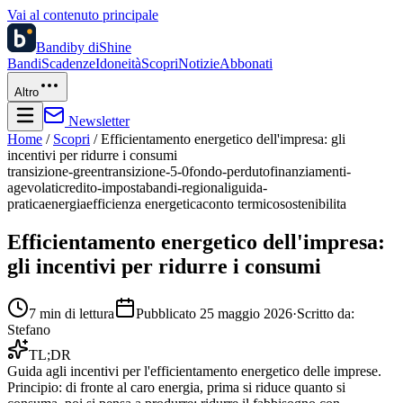
Vai al contenuto principale
Bandi
by diShine
Bandi
Scadenze
Idoneità
Scopri
Notizie
Abbonati
Altro
Newsletter
Home
/
Scopri
/
Efficientamento energetico dell'impresa: gli
incentivi per ridurre i consumi
transizione-green
transizione-5-0
fondo-perduto
finanziamenti-
agevolati
credito-imposta
bandi-regionali
guida-
pratica
energia
efficienza energetica
conto termico
sostenibilita
Efficientamento energetico dell'impresa:
gli incentivi per ridurre i consumi
7
min di lettura
Pubblicato
25 maggio 2026
·
Scritto da:
Stefano
TL;DR
Guida agli incentivi per l'efficientamento energetico delle imprese.
Principio: di fronte al caro energia, prima si riduce quanto si