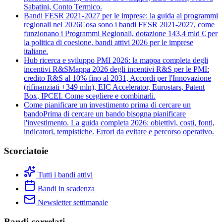
Sabatini, Conto Termico.
Bandi FESR 2021-2027 per le imprese: la guida ai programmi
regionali nel 2026
Cosa sono i bandi FESR 2021-2027, come
funzionano i Programmi Regionali, dotazione 143,4 mld € per
la politica di coesione, bandi attivi 2026 per le imprese
italiane.
Hub ricerca e sviluppo PMI 2026: la mappa completa degli
incentivi R&S
Mappa 2026 degli incentivi R&S per le PMI:
credito R&S al 10% fino al 2031, Accordi per l'Innovazione
(rifinanziati +349 mln), EIC Accelerator, Eurostars, Patent
Box, IPCEI. Come scegliere e combinarli.
Come pianificare un investimento prima di cercare un
bando
Prima di cercare un bando bisogna pianificare
l'investimento. La guida completa 2026: obiettivi, costi, fonti,
indicatori, tempistiche. Errori da evitare e percorso operativo.
Scorciatoie
Tutti i bandi attivi
Bandi in scadenza
Newsletter settimanale
Bandi correlati