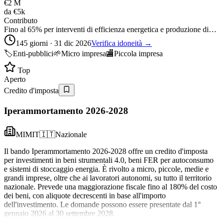
€2 M
da
€5k
Contributo
Fino al 65% per interventi di efficienza energetica e produzione di…
145 giorni · 31 dic 2026
Verifica idoneità →
🏷️
Enti-pubblici
🌱
Micro impresa
🏬
Piccola impresa
Top
Aperto
Credito d'imposta
Iperammortamento 2026-2028
MIMIT
🇮🇹
Nazionale
Il bando Iperammortamento 2026-2028 offre un credito d'imposta
per investimenti in beni strumentali 4.0, beni FER per autoconsumo
e sistemi di stoccaggio energia. È rivolto a micro, piccole, medie e
grandi imprese, oltre che ai lavoratori autonomi, su tutto il territorio
nazionale. Prevede una maggiorazione fiscale fino al 180% del costo
dei beni, con aliquote decrescenti in base all'importo
dell'investimento. Le domande possono essere presentate dal 1°
gennaio 2026 al 30 settembre 2028.