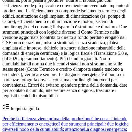
consuma, poi si pensa a produrre; ridurre il fabbisogno con
l'efficienza rende più piccolo e conveniente un eventuale impianto di
produzione. L'efficientamento comprende isolamento termico degli
edifici, sostituzione degli impianti di climatizzazione (es. pompe di
calore), efficientamento di illuminazione e motori, sistemi di
monitoraggio dei consumi; il risparmio è strutturale e duraturo. Due
strumenti principali con logiche diverse: il Conto Termico nella
versione aggiornata (contributo diretto a fondo perduto erogato dal
GSE, non detrazione, misura strutturale senza scadenza, platea
ampliata alle imprese, richiede in genere riduzione misurabile della
domanda di energia certificata) e la logica fiscale (Transizione 5.0 e,
dal 2026, iperammortamento). Più i bandi regionali. Nodo
cumulabilità: di norma due incentivi statali non si sommano sulle
stesse spese (Conto Termico e credito d'imposta statale tendono a
escludersi); verificare sempre. La diagnosi energetica è il punto di
partenza: fotografa dove si consuma e ordina gli interventi per
convenienza. Errori da evitare: spendere prima della domanda, dare
per scontato il cumulo, intervenire senza diagnosi, trascurare i
requisiti tecnici di misurabilità.
In questa guida
Perché l'efficienza viene prima della produzione
Che cosa si intende
per efficientamento energetico
I due strumenti principali: due logiche
diverse
Il nodo della cumulabilità: attenzione
La diagnosi energetica: