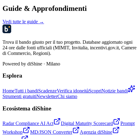
Guide & Approfondimenti
Vedi tutte le guide →
Trova il bando giusto per il tuo progetto. Database aggiornato ogni
24 ore dalle fonti ufficiali (MIMIT, Invitalia, incentivi.gov.it, Camere
di Commercio, Regioni).
Powered by
diShine
· Milano
Esplora
Home
Tutti i bandi
Scadenze
Verifica idoneità
Scopri
Notizie bandi
Strumenti gratuiti
Newsletter
Chi siamo
Ecosistema diShine
Radar Compliance AI Act
Digital Maturity Scorecard
Prompt
Workshop
MD/JSON Converter
Agenzia diShine