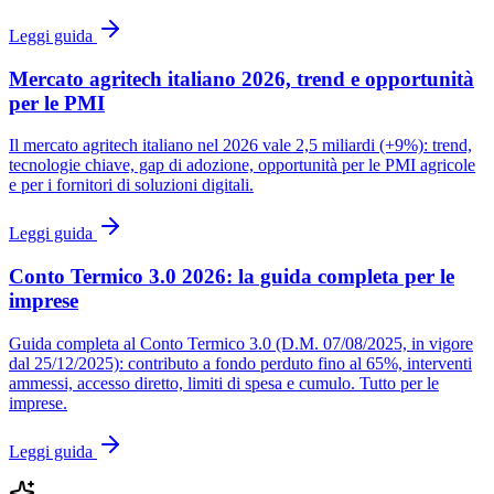
Leggi guida
Mercato agritech italiano 2026, trend e opportunità
per le PMI
Il mercato agritech italiano nel 2026 vale 2,5 miliardi (+9%): trend,
tecnologie chiave, gap di adozione, opportunità per le PMI agricole
e per i fornitori di soluzioni digitali.
Leggi guida
Conto Termico 3.0 2026: la guida completa per le
imprese
Guida completa al Conto Termico 3.0 (D.M. 07/08/2025, in vigore
dal 25/12/2025): contributo a fondo perduto fino al 65%, interventi
ammessi, accesso diretto, limiti di spesa e cumulo. Tutto per le
imprese.
Leggi guida