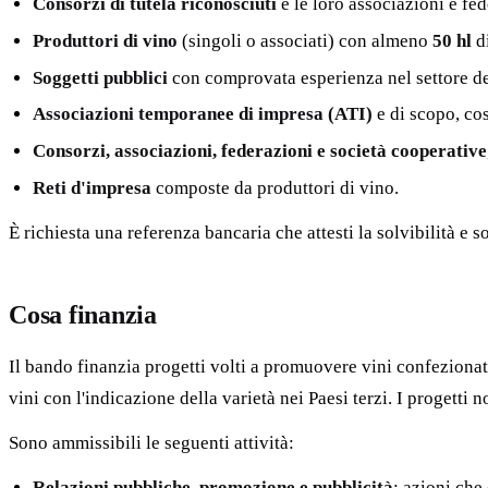
Consorzi di tutela riconosciuti
e le loro associazioni e fed
Produttori di vino
(singoli o associati) con almeno
50 hl
di
Soggetti pubblici
con comprovata esperienza nel settore del
Associazioni temporanee di impresa (ATI)
e di scopo, cos
Consorzi, associazioni, federazioni e società cooperative
Reti d'impresa
composte da produttori di vino.
È richiesta una referenza bancaria che attesti la solvibilità e 
Cosa finanzia
Il bando finanzia progetti volti a promuovere vini confezionat
vini con l'indicazione della varietà nei Paesi terzi. I proget
Sono ammissibili le seguenti attività:
Relazioni pubbliche, promozione e pubblicità
: azioni che