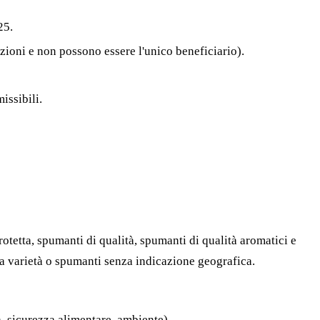
25.
zioni e non possono essere l'unico beneficiario).
missibili.
otetta, spumanti di qualità, spumanti di qualità aromatici e
lla varietà o spumanti senza indicazione geografica.
à, sicurezza alimentare, ambiente).