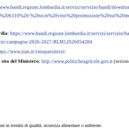
//www.bandi.regione.lombardia.it/servizi/servizio/bandi/do
.%206310%20-%20ocm%20vino%20promozione%20sui%20me
rdia
:
https://www.bandi.regione.lombardia.it/servizi/servizio/b
-terzi-campagna-2026-2027-RLM12026054284
tps://www.sian.it/vinopaesiterzi/
 sito del Ministero
:
http://www.politicheagricole.gov.it
(sezion
ne in termini di qualità, sicurezza alimentare o ambiente.