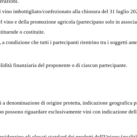
erazioni.
 vino imbottigliato/confezionato alla chiusura del 31 luglio 20
 vino e della promozione agricola (partecipano solo in associa
tituende o costituite.
, a condizione che tutti i partecipanti rientrino tra i soggetti am
solidità finanziaria del proponente o di ciascun partecipante.
i a denominazione di origine protetta, indicazione geografica pr
ti non possono riguardare esclusivamente vini con indicazione de
 evidenzino gli elevati standard dei prodotti dell'Unione (qualit