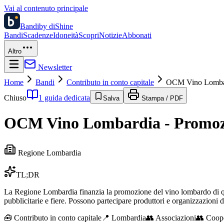
Vai al contenuto principale
Bandi
by diShine
Bandi
Scadenze
Idoneità
Scopri
Notizie
Abbonati
Altro
Newsletter
Home
Bandi
Contributo in conto capitale
OCM Vino Lombard
Chiuso
1 guida dedicata
Salva
Stampa / PDF
OCM Vino Lombardia - Promozio
Regione Lombardia
TL;DR
La Regione Lombardia finanzia la promozione del vino lombardo di qua
pubblicitarie e fiere. Possono partecipare produttori e organizzazioni
🧰
Contributo in conto capitale
📍 Lombardia
👥
Associazioni
👥
Coope