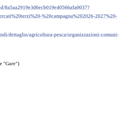
wnload/8a5aa2919e3d6ecb019e40566afa0037?
rcati%20terzi%20-%20campagna%202026-2027%20-
andi/dettaglio/agricoltura-pesca/organizzazioni-comuni-
e "Gare")