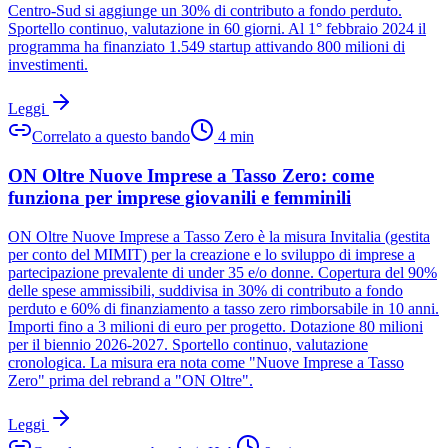
Centro-Sud si aggiunge un 30% di contributo a fondo perduto.
Sportello continuo, valutazione in 60 giorni. Al 1° febbraio 2024 il
programma ha finanziato 1.549 startup attivando 800 milioni di
investimenti.
Leggi
Correlato a questo bando
4
min
ON Oltre Nuove Imprese a Tasso Zero: come
funziona per imprese giovanili e femminili
ON Oltre Nuove Imprese a Tasso Zero è la misura Invitalia (gestita
per conto del MIMIT) per la creazione e lo sviluppo di imprese a
partecipazione prevalente di under 35 e/o donne. Copertura del 90%
delle spese ammissibili, suddivisa in 30% di contributo a fondo
perduto e 60% di finanziamento a tasso zero rimborsabile in 10 anni.
Importi fino a 3 milioni di euro per progetto. Dotazione 80 milioni
per il biennio 2026-2027. Sportello continuo, valutazione
cronologica. La misura era nota come "Nuove Imprese a Tasso
Zero" prima del rebrand a "ON Oltre".
Leggi