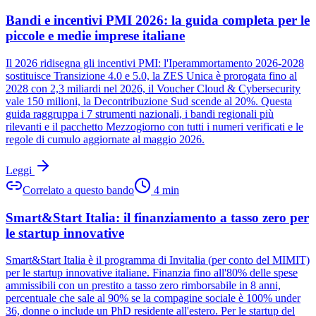
Bandi e incentivi PMI 2026: la guida completa per le
piccole e medie imprese italiane
Il 2026 ridisegna gli incentivi PMI: l'Iperammortamento 2026-2028
sostituisce Transizione 4.0 e 5.0, la ZES Unica è prorogata fino al
2028 con 2,3 miliardi nel 2026, il Voucher Cloud & Cybersecurity
vale 150 milioni, la Decontribuzione Sud scende al 20%. Questa
guida raggruppa i 7 strumenti nazionali, i bandi regionali più
rilevanti e il pacchetto Mezzogiorno con tutti i numeri verificati e le
regole di cumulo aggiornate al maggio 2026.
Leggi
Correlato a questo bando
4
min
Smart&Start Italia: il finanziamento a tasso zero per
le startup innovative
Smart&Start Italia è il programma di Invitalia (per conto del MIMIT)
per le startup innovative italiane. Finanzia fino all'80% delle spese
ammissibili con un prestito a tasso zero rimborsabile in 8 anni,
percentuale che sale al 90% se la compagine sociale è 100% under
36, donne o include un PhD residente all'estero. Per le startup del