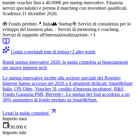
tramite voucher fino a 40.000€ per startup innovative. Finanzia
servizi specialistici e premia il matching con investitori qualificati.
Scadenza 31 dicembre 2026.
🧰
Fondo perduto
📍 Italia
👥
Startup
🎯
Servizi di consulenza per lo
sviluppo del business plan. · Servizi di mentoring e coaching. ·
Servizi di supporto all'internazionalizzazione.
+3
Guida correlata
8
min di lettura
+
2
altre guide
Bandi startup innovative 2026: la guida completa ai finanziamenti
per nuove imprese tech
Le startup innovative iscritte alla sezione speciale del Registro
Imprese hanno accesso nel 2026 a 8 strumenti dedicati: Smart&Start
Italia, ON Oltre, Voucher 3I, credito d'imposta incubatori, R&S,
Fondo Garanzia PMI, Brevetti+. Le startup del Sud accedono a un
30% aggiuntivo di fondo perduto su Smart&Start.
Leggi la guida completa
Importo max
30.000 €
Importo min