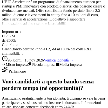
L'EIC Accelerator è un programma di finanziamento europeo per
startup e PMI innovative con prodotti o servizi che possono creare o
rivoluzionare mercati. Offre contributi a fondo perduto fino a 2.5
milioni di euro e investimenti in equity fino a 10 milioni di euro,
oltre a servizi di accelerazione. L'obiettivo è supportare
l'innovazione ad alto rischio e la scalabilità.
Importo max
€17.5 M
da
€500k
Contributo
Grant (fondo perduto) fino a €2,5M al 100% dei costi R&D
ammissibili…
96 giorni · 13 nov 2026
Verifica idoneità →
🌱
Micro impresa
🏬
Piccola impresa
🏢
Media impresa
Parliamone
Vuoi candidarti a questo bando senza
perdere tempo (né opportunità)?
Analizziamo gratuitamente la tua idoneità, ti diciamo se vale la pena
partecipare e, se sì, costruiamo insieme la domanda. Informazioni
chiare, risposte concrete: feedback entro 24/48h.