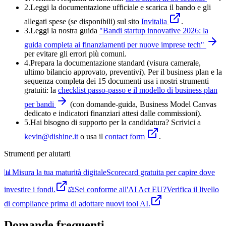
2.
Leggi la documentazione ufficiale e
scarica il bando
e gli
allegati spese (se disponibili) sul sito
Invitalia
.
3.
Leggi la nostra guida
"
Bandi startup innovative 2026: la
guida completa ai finanziamenti per nuove imprese tech
"
per evitare gli errori più comuni.
4
.
Prepara la documentazione standard (visura camerale,
ultimo bilancio approvato, preventivi). Per il business plan e la
sequenza completa dei 15 documenti usa i nostri strumenti
gratuiti: la
checklist passo-passo e il modello di business plan
per bandi
(con domande-guida, Business Model Canvas
dedicato e indicatori finanziari attesi dalle commissioni).
5
.
Hai bisogno di supporto per la candidatura? Scrivici a
kevin@dishine.it
o usa il
contact form
.
Strumenti per aiutarti
📊
Misura la tua maturità digitale
Scorecard gratuita per capire dove
investire i fondi.
⚖️
Sei conforme all'AI Act EU?
Verifica il livello
di compliance prima di adottare nuovi tool AI.
Domande frequenti