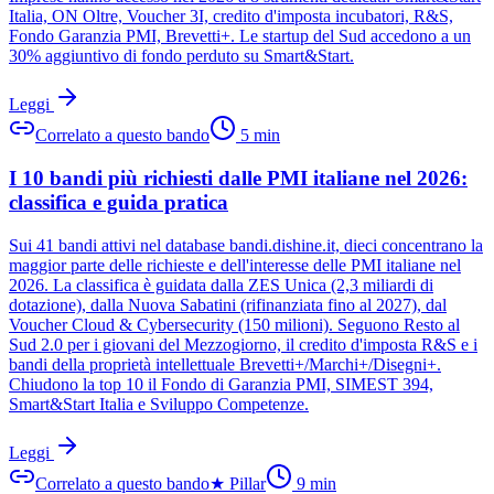
Italia, ON Oltre, Voucher 3I, credito d'imposta incubatori, R&S,
Fondo Garanzia PMI, Brevetti+. Le startup del Sud accedono a un
30% aggiuntivo di fondo perduto su Smart&Start.
Leggi
Correlato a questo bando
5
min
I 10 bandi più richiesti dalle PMI italiane nel 2026:
classifica e guida pratica
Sui 41 bandi attivi nel database bandi.dishine.it, dieci concentrano la
maggior parte delle richieste e dell'interesse delle PMI italiane nel
2026. La classifica è guidata dalla ZES Unica (2,3 miliardi di
dotazione), dalla Nuova Sabatini (rifinanziata fino al 2027), dal
Voucher Cloud & Cybersecurity (150 milioni). Seguono Resto al
Sud 2.0 per i giovani del Mezzogiorno, il credito d'imposta R&S e i
bandi della proprietà intellettuale Brevetti+/Marchi+/Disegni+.
Chiudono la top 10 il Fondo di Garanzia PMI, SIMEST 394,
Smart&Start Italia e Sviluppo Competenze.
Leggi
Correlato a questo bando
★
Pillar
9
min