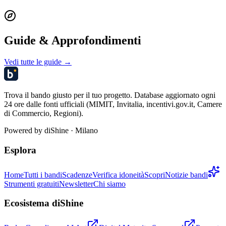
Guide & Approfondimenti
Vedi tutte le guide →
Trova il bando giusto per il tuo progetto. Database aggiornato ogni
24 ore dalle fonti ufficiali (MIMIT, Invitalia, incentivi.gov.it, Camere
di Commercio, Regioni).
Powered by
diShine
· Milano
Esplora
Home
Tutti i bandi
Scadenze
Verifica idoneità
Scopri
Notizie bandi
Strumenti gratuiti
Newsletter
Chi siamo
Ecosistema diShine