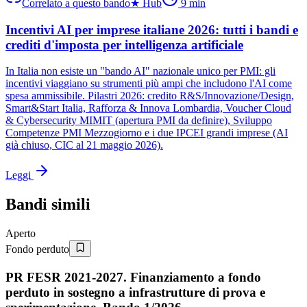
Correlato a questo bando
★
Hub
9
min
Incentivi AI per imprese italiane 2026: tutti i bandi e
crediti d'imposta per intelligenza artificiale
In Italia non esiste un "bando AI" nazionale unico per PMI: gli
incentivi viaggiano su strumenti più ampi che includono l'AI come
spesa ammissibile. Pilastri 2026: credito R&S/Innovazione/Design,
Smart&Start Italia, Rafforza & Innova Lombardia, Voucher Cloud
& Cybersecurity MIMIT (apertura PMI da definire), Sviluppo
Competenze PMI Mezzogiorno e i due IPCEI grandi imprese (AI
già chiuso, CIC al 21 maggio 2026).
Leggi
Bandi simili
Aperto
Fondo perduto
PR FESR 2021-2027. Finanziamento a fondo
perduto in sostegno a infrastrutture di prova e