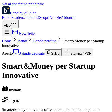
Vai al contenuto principale
Bandi
by diShine
Bandi
Scadenze
Idoneità
Scopri
Notizie
Abbonati
Altro
Newsletter
Home
Bandi
Fondo perduto
Smart&Money per Startup
Innovative
Aperto
3 guide dedicate
Salva
Stampa / PDF
Smart&Money per Startup
Innovative
Invitalia
TL;DR
Smart&Money di Invitalia offre un contributo a fondo perduto