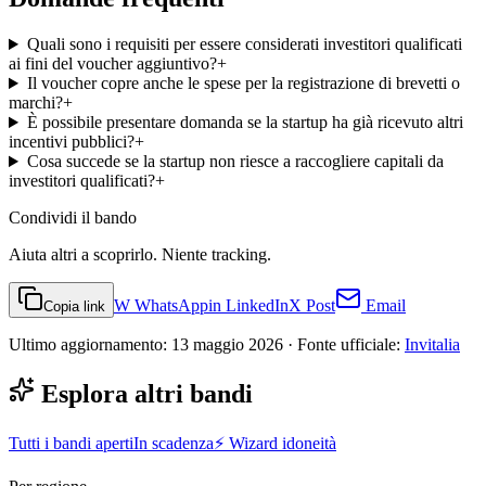
Quali sono i requisiti per essere considerati investitori qualificati
ai fini del voucher aggiuntivo?
+
Il voucher copre anche le spese per la registrazione di brevetti o
marchi?
+
È possibile presentare domanda se la startup ha già ricevuto altri
incentivi pubblici?
+
Cosa succede se la startup non riesce a raccogliere capitali da
investitori qualificati?
+
Condividi
il bando
Aiuta altri a scoprirlo. Niente tracking.
W
WhatsApp
in
LinkedIn
X
Post
Email
Copia link
Ultimo aggiornamento:
13 maggio 2026
· Fonte ufficiale:
Invitalia
Esplora altri bandi
Tutti i bandi aperti
In scadenza
⚡ Wizard idoneità