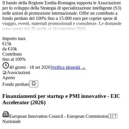
Il bando della Regione Emilia-Romagna supporta le Associazioni
per lo sviluppo della Strategia di specializzazione intelligente (S3)
nelle azioni di promozione internazionale. Offre un contributo a
fondo perduto del 100% fino a 15.000 euro per coprire spese di
viaggio, eventi, materiali promozionali e consulenze. Le domande
sono aperte dal 20 aprile al 18 settembre 2026.
Importo max
€15k
da
€10k
Contributo
fino al 100%
40 giorni · 18 set 2026
Verifica idoneità →
🤝
Associazioni
Aperto
Fondo perduto
Finanziamenti per startup e PMI innovative - EIC
Accelerator (2026)
European Innovation Council - European Commission
🇮🇹
Nazionale